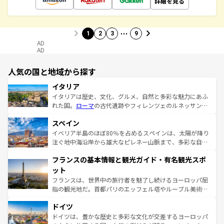
詳細を見る
…
1
2
3
9
AD
AD
人気の国と地域から探す
イタリア
イタリアは歴史、文化、グルメ、自然と多彩な魅力にあふ
れた国。
ローマ
の古代遺跡やフィレンツェのルネッサンス
美術、ヴェネツィアの運河など、歴史あるスポットはもち
スペイン
ろん、トスカーナの美しい田園風景やアマルフィ海岸の絶
景など、自然景観も見逃せない。観光の合間には、本場の
イベリア半島のほぼ80％を占めるスペインは、太陽が降り
ピザやパスタなど、絶品のイタリア料理を堪能することも
注ぐ地中海沿岸から雄大なピレネー山脈まで、多彩な自然
できる。朝目覚めてから夜眠るまで、すべての瞬間を楽し
と文化が詰まったヨーロッパ屈指の旅行先だ。多様な地域
フランスの基本情報と観光ガイド・有名観光スポ
ませてくれるイタリアで、忘れられない旅をしてみよう！
文化が根付くこの国では、情熱的なフラメンコ、熱気あふ
なお、新着のイタリア情報は
コンテンツ一覧
を参照してほ
れる闘牛、そして美味しいタパスが生活の一部となってい
ット
しい。
る。首都マドリードの洗練された雰囲気や、バルセロナの
フランスは、世界中の旅行者を魅了し続けるヨーロッパ屈
アートに溢れた街角から、地方では古代ローマ遺跡や中世
指の観光地だ。首都パリのエッフェル塔やルーブル美術館
の城塞都市、穏やかなビーチリゾートまで多彩な表情を見
といった象徴的なスポットから、田舎町の古風な美しさま
せる。地方によって風土や気候が異なるスペインはその個
ドイツ
で、幅広い魅力が詰まっている。華麗な宮殿、歴史的な大
性で訪れる人を魅了する。 なお、新着のスペイン情報は
コ
聖堂、美しいビーチ、そして豊かな自然が、訪れる者を心
ドイツは、豊かな歴史と多彩な文化が交差するヨーロッパ
ンテンツ一覧
を参照してほしい。