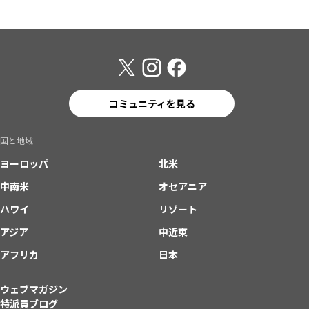
コミュニティを見る
国と地域
ヨーロッパ
北米
中南米
オセアニア
ハワイ
リゾート
アジア
中近東
アフリカ
日本
ウェブマガジン
特派員ブログ