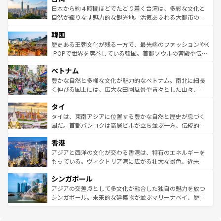
ク、伝統的なフラダンスなど、すべてがハワイの魅力を彩
ク）、タスマニアの美しい原生林やケアンズの熱帯雨林な
日本から約４時間ほどでたどり着く台湾は、多彩な文化と
っている。訪れるたびに新しい発見と感動が待っているハ
ど、見どころがたくさん。また、カフェやワイン、オージ
自然が織りなす魅力的な観光地。活気あふれる大都市の台
ワイを、存分に味わってほしい。 なお、新着のハワイ情報
ービーフなどの食文化も豊かで、美味しいものであふれて
北やノスタルジックな町並みが人気な九份（ジォウフェ
は
コンテンツ一覧
を参照してほしい。
韓国
いる。アクティビティも充実しており、サーフィンやダイ
ン）、静ひつな山岳地帯である台湾東部など、都市の喧騒
ビング、ハイキングなど、アウトドア好きにはたまらな
と山間の静けさが共存しており、訪れる人に新しい発見と
歴史ある王朝文化が残る一方で、最先端のファッションやK
い。オーストラリアの多彩な魅力を存分に味わいつくそ
驚きをもたらしてくれる。また、奥深い台湾の食文化も魅
-POPで世界を席巻している韓国。首都ソウルの宮殿や伝統
う。 なお、新着のオーストラリア情報は
コンテンツ一覧
を
力で、夜市などの屋台グルメから高級料理、ヘルシーで美
家屋が並ぶエリアでは韓国の歴史と文化に浸ることがで
参照してほしい。
ベトナム
容にもいいと評判のスイーツなど、バラエティ豊かな料理
き、地方に足を延ばせば四季折々の自然美を楽しむことが
が味わえる。 なお、新着の台湾情報は
コンテンツ一覧
を参
できる。そして、キムチや焼肉、絶品のストリートフード
豊かな自然と多様な文化が魅力的なベトナム。南北に細長
照してほしい。
まで、さまざまな韓国料理が待っている。夜には、韓国な
く伸びる国土には、広大な田園風景や青々とした山々、世
らではのナイトライフも堪能できる。あたたかいホスピタ
界遺産に登録された壮大な自然景観が点在し、都市部では
タイ
リティに包まれながら、韓国の多彩な魅力を心ゆくまで味
急速な発展と共に伝統が息づく。ハノイの古い町並みやホ
わってみてほしい。 なお、新着の韓国情報は
コンテンツ一
ーチミン市のフランス統治時代の建物も、独特の雰囲気を
タイは、東南アジアに位置する豊かな自然と歴史が息づく
覧
を参照してほしい。
醸し出している。また、バラエティの豊かさとおいしさで
国だ。首都バンコクは高層ビルが立ち並ぶ一方、伝統的な
世界中の食通を魅了してやまないベトナム料理も魅力のひ
寺院や市場がいたるところに点在し、古きよき文化と現代
香港
とつ。フォーやバインミー、ベトナムコーヒーなどは、ぜ
の活気が交差している。北部ではチェンマイなどの山岳地
ひ現地で味わいたい。どの地域を訪れてもあたたかい人々
帯で自然と触れ合い、南部ではプーケットやクラビの美し
アジアと西洋の文化が交わる香港は、特有のエネルギーを
が旅行者を迎えてくれるので、きっと忘れられない旅にな
いビーチでリゾート気分を楽しむことができる。タイ料理
もっている。ヴィクトリア湾に広がる壮大な景色、近未来
るはずだ。 なお、新着のベトナム情報は
コンテンツ一覧
を
は世界的に有名で、屋台から高級レストランまで味覚を刺
的なアートスポット、そして歴史と現代が融合した町並
参照してほしい。
シンガポール
激する。気候は一年中温暖で、どの季節にも異なる楽しみ
み、どこを訪れても感動するはず。観光スポットが密集し
が待っている。親しみやすいタイの人々、仏教を中心とし
ており、効率よく見どころを回れるのも魅力。息をのむよ
アジアの交差点として多文化が融合した独自の魅力を放つ
た文化、そして多様な観光資源が、訪れる旅人を魅了し続
うな絶景から文化的な体験まで、香港を存分に楽しみ尽く
シンガポール。未来的な建築物が並ぶマリーナベイ、歴史
ける。 なお、新着のタイ情報は
コンテンツ一覧
を参照して
そう。 なお、新着の香港情報は
コンテンツ一覧
を参照して
と伝統を感じられるエスニックタウン、多数の緑豊かな公
ほしい。
ほしい。
園や自然保護区など、自然が調和した近代的な景観と文化