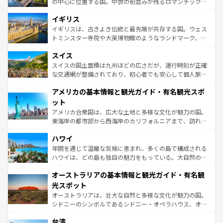
から魅了する。また、フランスは美食の国としても知ら
の中心に位置する国。中世の街並みが残るロマンチック街
れ、フランス料理はユネスコ無形文化遺産にも登録されて
道から、未来を先取りするようなモダンな都市まで多様な
イギリス
いる。シャンパンの発祥地であるランス、プロヴァンスの
顔を持つこの国は、どこを歩いても飽きることがない。ベ
香り高いラベンダー畑など、多彩な楽しみ方が可能だ。さ
ルリンの文化的活気、バイエルン州のアルプスの絶景、そ
イギリスは、古きよき伝統と最先端が共存する国。ウェス
らに、パリ以外の地域にも魅力が溢れており、どの街角に
してライン川沿いのワイン畑といった風景は必見。ビール
トミンスター寺院や大英博物館のようなランドマーク、歴
も豊かな歴史と文化が息づいている。パリ以外の個性あふ
とソーセージを味わいながら地元の人と過ごす楽しい時間
史ある大学都市、美しい丘陵地帯や牧歌的な風景など、エ
れる地方に足を運ぶとそれぞれで全く異なる文化を体験で
スイス
は、お酒好きな人にはぜひ体験してほしい。 なお、新着の
リアごとに異なる魅力がある。また、優雅なアフタヌーン
きるだろう。 なお、新着のフランス情報は
コンテンツ一覧
ドイツ情報は
コンテンツ一覧
を参照してほしい。
ティー、ビール好きにはたまらない英国パブ、サッカー観
スイスの国土面積は九州ほどの広さだが、運行時刻が正確
を参照してほしい。
戦など、本場だからこそできる体験も豊富。イギリスを旅
な交通網が整備されており、初心者でも安心して個人旅行
して楽しみつくそう。 なお、新着のイギリス情報は
コンテ
を楽しめる。日本同様に時刻表どおりの旅が可能だ。中世
アメリカの基本情報と観光ガイド・有名観光スポ
ンツ一覧
を参照してほしい。
の建物がそのまま残る町や、スイスならではのユニークな
博物館もあり、アルプス観光だけでなく町歩きも満喫する
ット
ことができる。国民の所得が高いため物価も高いが、旅行
アメリカ合衆国は、広大な土地と多様な文化が魅力の国。
者向けの交通パス提供のサービスもあり、うまく活用すれ
東海岸の都市部から西海岸のカリフォルニアまで、訪れる
ば市内交通費無料で観光を楽しむこともできる。 なお、新
場所ごとに異なる風景と体験が待っている。ニューヨーク
着のスイス情報は
コンテンツ一覧
を参照してほしい。
ハワイ
のような巨大都市は、観光、ショッピング、エンターテイ
ンメントが詰まった刺激的なスポットだ。一方、アメリカ
年間を通じて温暖な気候に恵まれ、多くの島で構成される
西部には大自然が広がり、グランドキャニオンやイエロー
ハワイは、どの島も独自の魅力をもっている。大自然の神
ストーン国立公園といった絶景が堪能できる。さらに、南
秘を感じたいなら、火山が生み出した壮大な景観を誇るハ
オーストラリアの基本情報と観光ガイド・有名観
部のニューオーリンズでは、音楽と美食が融合した独特の
ワイ島は見逃せない。また、定番の観光地といえばオアフ
文化が魅力。旅行者はアメリカの各地域で異なる魅力を楽
島だが、静かな自然を求めるならマウイ島やカウアイ島が
光スポット
しみながら、その多様性と豊かな歴史を感じることができ
おすすめ。エメラルドグリーンに輝く海をはじめ、豊かな
オーストラリアは、壮大な自然と多様な文化が魅力の国。
るだろう。車でのロードトリップや列車の旅も、アメリカ
文化や歴史が息づいている。「アロハスピリット」と呼ば
シドニーのシンボルであるシドニー・オペラハウス、オー
ならではの贅沢な旅のスタイルだ。 なお、新着のアメリカ
れるおもてなしの心で訪れる人々を迎えてくれるハワイの
ストラリア東海岸北部に広がる大サンゴ礁地帯グレートバ
情報は
コンテンツ一覧
を参照してほしい。
人々、おいしいローカルフードやハワイアンミュージッ
台湾
リアリーフや大陸中央部にそびえるウルル（エアーズロッ