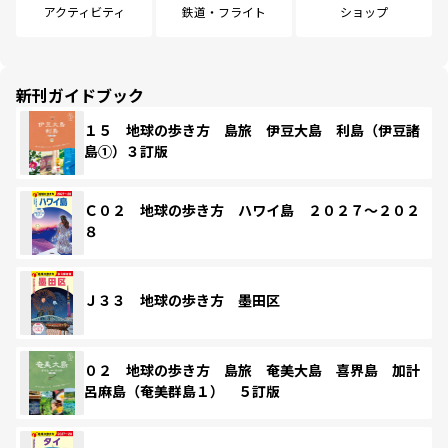
アクティビティ
鉄道・フライト
ショップ
新刊ガイドブック
１５ 地球の歩き方 島旅 伊豆大島 利島（伊豆諸
島①）３訂版
Ｃ０２ 地球の歩き方 ハワイ島 ２０２７～２０２
８
Ｊ３３ 地球の歩き方 墨田区
０２ 地球の歩き方 島旅 奄美大島 喜界島 加計
呂麻島（奄美群島１） ５訂版