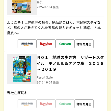
島旅
2024.07.04 発売
ようこそ！世界遺産の教会、絶品島ごはん、古民家ステイな
ど、島の人が教えてくれた五島の魅力をギュッと凝縮。さあ、
島旅へ。
詳細を見る
Ｒ０１ 地球の歩き方 リゾートスタ
イル ホノルル＆オアフ島 ２０１８
～２０１９
Resort Style
2017.10.04 発売
当社在庫切れ
詳細を見る