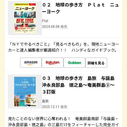
０２ 地球の歩き方 Ｐｌａｔ ニュ
ーヨーク
Plat
2024.08.08 発売
「ＮＹでやるべきこと」「見るべきもの」を、現地ニューヨー
カーと達人編集者が厳選紹介！！ ハンディなガイドブック。
詳細を見る
０３ 地球の歩き方 島旅 与論島
沖永良部島 徳之島～奄美群島②～
３訂版
島旅
2025.12.11 発売
見たことのない世界に心奪われる！ 奄美群島南部「与論島・
沖永良部島・徳之島」の三島だけをフィーチャーした完全ガイ