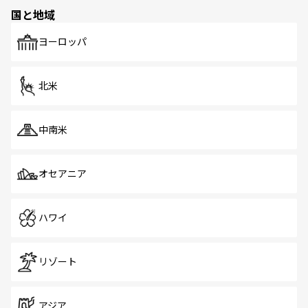
の多様性あふれるカラフルな町は、どこを歩いても新しい
国と地域
発見がある。さらに、治安のよさや充実した公共交通機関
も、旅行者にとっては魅力的なポイント。グルメも豊富
で、ホーカーズは地元の風情を楽しめる外せないスポット
ヨーロッパ
だ。訪れる人を飽きさせないシンガポールで、多様な魅力
を体感しよう。 なお、新着のシンガポール情報は
コンテン
ツ一覧
を参照してほしい。
北米
中南米
オセアニア
ハワイ
リゾート
アジア