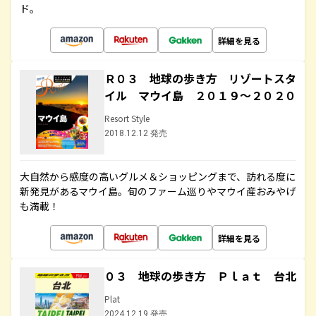
ド。
詳細を見る
Ｒ０３ 地球の歩き方 リゾートスタ
イル マウイ島 ２０１９～２０２０
Resort Style
2018.12.12 発売
大自然から感度の高いグルメ＆ショッピングまで、訪れる度に
新発見があるマウイ島。旬のファーム巡りやマウイ産おみやげ
も満載！
詳細を見る
０３ 地球の歩き方 Ｐｌａｔ 台北
Plat
2024.12.19 発売