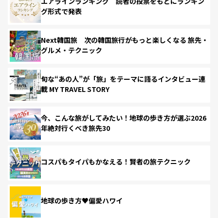
エアラインランキング 読者の投票をもとにランキン
グ形式で発表
Next韓国旅 次の韓国旅行がもっと楽しくなる 旅先・
グルメ・テクニック
旬な“あの人”が「旅」をテーマに語るインタビュー連
載 MY TRAVEL STORY
今、こんな旅がしてみたい！地球の歩き方が選ぶ2026
年絶対行くべき旅先30
コスパもタイパもかなえる！賢者の旅テクニック
地球の歩き方♥偏愛ハワイ