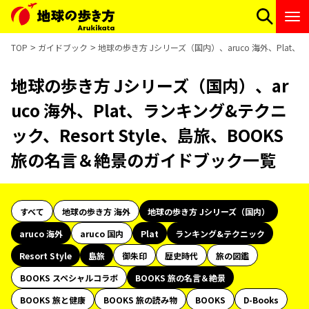
TOP
ガイドブック
地球の歩き方 Jシリーズ（国内）、aruco 海外、Plat、
地球の歩き方 Jシリーズ（国内）、ar
uco 海外、Plat、ランキング&テクニ
ック、Resort Style、島旅、BOOKS
旅の名言＆絶景のガイドブック一覧
すべて
地球の歩き方 海外
地球の歩き方 Jシリーズ（国内）
aruco 海外
aruco 国内
Plat
ランキング&テクニック
Resort Style
島旅
御朱印
歴史時代
旅の図鑑
BOOKS スペシャルコラボ
BOOKS 旅の名言＆絶景
BOOKS 旅と健康
BOOKS 旅の読み物
BOOKS
D-Books