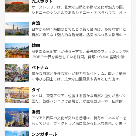
島だが、静かな自然を求めるならマウイ島やカウアイ島が
光スポット
しみながら、その多様性と豊かな歴史を感じることができ
おすすめ。エメラルドグリーンに輝く海をはじめ、豊かな
オーストラリアは、壮大な自然と多様な文化が魅力の国。
るだろう。車でのロードトリップや列車の旅も、アメリカ
文化や歴史が息づいている。「アロハスピリット」と呼ば
シドニーのシンボルであるシドニー・オペラハウス、オー
ならではの贅沢な旅のスタイルだ。 なお、新着のアメリカ
れるおもてなしの心で訪れる人々を迎えてくれるハワイの
ストラリア東海岸北部に広がる大サンゴ礁地帯グレートバ
情報は
コンテンツ一覧
を参照してほしい。
人々、おいしいローカルフードやハワイアンミュージッ
台湾
リアリーフや大陸中央部にそびえるウルル（エアーズロッ
ク、伝統的なフラダンスなど、すべてがハワイの魅力を彩
ク）、タスマニアの美しい原生林やケアンズの熱帯雨林な
日本から約４時間ほどでたどり着く台湾は、多彩な文化と
っている。訪れるたびに新しい発見と感動が待っているハ
ど、見どころがたくさん。また、カフェやワイン、オージ
自然が織りなす魅力的な観光地。活気あふれる大都市の台
ワイを、存分に味わってほしい。 なお、新着のハワイ情報
ービーフなどの食文化も豊かで、美味しいものであふれて
北やノスタルジックな町並みが人気な九份（ジォウフェ
は
コンテンツ一覧
を参照してほしい。
韓国
いる。アクティビティも充実しており、サーフィンやダイ
ン）、静ひつな山岳地帯である台湾東部など、都市の喧騒
ビング、ハイキングなど、アウトドア好きにはたまらな
と山間の静けさが共存しており、訪れる人に新しい発見と
歴史ある王朝文化が残る一方で、最先端のファッションやK
い。オーストラリアの多彩な魅力を存分に味わいつくそ
驚きをもたらしてくれる。また、奥深い台湾の食文化も魅
-POPで世界を席巻している韓国。首都ソウルの宮殿や伝統
う。 なお、新着のオーストラリア情報は
コンテンツ一覧
を
力で、夜市などの屋台グルメから高級料理、ヘルシーで美
家屋が並ぶエリアでは韓国の歴史と文化に浸ることがで
参照してほしい。
ベトナム
容にもいいと評判のスイーツなど、バラエティ豊かな料理
き、地方に足を延ばせば四季折々の自然美を楽しむことが
が味わえる。 なお、新着の台湾情報は
コンテンツ一覧
を参
できる。そして、キムチや焼肉、絶品のストリートフード
豊かな自然と多様な文化が魅力的なベトナム。南北に細長
照してほしい。
まで、さまざまな韓国料理が待っている。夜には、韓国な
く伸びる国土には、広大な田園風景や青々とした山々、世
らではのナイトライフも堪能できる。あたたかいホスピタ
界遺産に登録された壮大な自然景観が点在し、都市部では
タイ
リティに包まれながら、韓国の多彩な魅力を心ゆくまで味
急速な発展と共に伝統が息づく。ハノイの古い町並みやホ
わってみてほしい。 なお、新着の韓国情報は
コンテンツ一
ーチミン市のフランス統治時代の建物も、独特の雰囲気を
タイは、東南アジアに位置する豊かな自然と歴史が息づく
覧
を参照してほしい。
醸し出している。また、バラエティの豊かさとおいしさで
国だ。首都バンコクは高層ビルが立ち並ぶ一方、伝統的な
世界中の食通を魅了してやまないベトナム料理も魅力のひ
寺院や市場がいたるところに点在し、古きよき文化と現代
香港
とつ。フォーやバインミー、ベトナムコーヒーなどは、ぜ
の活気が交差している。北部ではチェンマイなどの山岳地
ひ現地で味わいたい。どの地域を訪れてもあたたかい人々
帯で自然と触れ合い、南部ではプーケットやクラビの美し
アジアと西洋の文化が交わる香港は、特有のエネルギーを
が旅行者を迎えてくれるので、きっと忘れられない旅にな
いビーチでリゾート気分を楽しむことができる。タイ料理
もっている。ヴィクトリア湾に広がる壮大な景色、近未来
るはずだ。 なお、新着のベトナム情報は
コンテンツ一覧
を
は世界的に有名で、屋台から高級レストランまで味覚を刺
的なアートスポット、そして歴史と現代が融合した町並
参照してほしい。
シンガポール
激する。気候は一年中温暖で、どの季節にも異なる楽しみ
み、どこを訪れても感動するはず。観光スポットが密集し