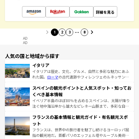
詳細を見る
…
1
2
3
8
AD
AD
人気の国と地域から探す
イタリア
イタリアは歴史、文化、グルメ、自然と多彩な魅力にあふ
れた国。
ローマ
の古代遺跡やフィレンツェのルネッサンス
美術、ヴェネツィアの運河など、歴史あるスポットはもち
スペインの観光ポイントと人気スポット・知ってお
ろん、トスカーナの美しい田園風景やアマルフィ海岸の絶
景など、自然景観も見逃せない。観光の合間には、本場の
くべき基本情報
ピザやパスタなど、絶品のイタリア料理を堪能することも
イベリア半島のほぼ80％を占めるスペインは、太陽が降り
できる。朝目覚めてから夜眠るまで、すべての瞬間を楽し
注ぐ地中海沿岸から雄大なピレネー山脈まで、多彩な自然
ませてくれるイタリアで、忘れられない旅をしてみよう！
と文化が詰まったヨーロッパ屈指の旅行先だ。多様な地域
なお、新着のイタリア情報は
コンテンツ一覧
を参照してほ
フランスの基本情報と観光ガイド・有名観光スポ
文化が根付くこの国では、情熱的なフラメンコ、熱気あふ
しい。
れる闘牛、そして美味しいタパスが生活の一部となってい
ット
る。首都マドリードの洗練された雰囲気や、バルセロナの
フランスは、世界中の旅行者を魅了し続けるヨーロッパ屈
アートに溢れた街角から、地方では古代ローマ遺跡や中世
指の観光地だ。首都パリのエッフェル塔やルーブル美術館