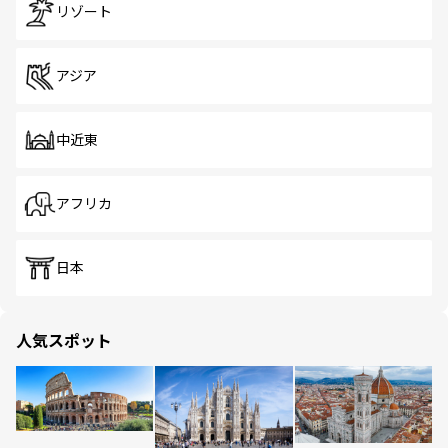
リゾート
アジア
中近東
アフリカ
日本
人気スポット