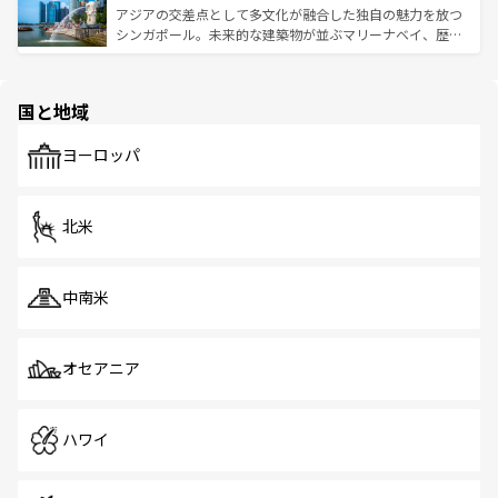
が待っている。親しみやすいタイの人々、仏教を中心とし
ており、効率よく見どころを回れるのも魅力。息をのむよ
アジアの交差点として多文化が融合した独自の魅力を放つ
た文化、そして多様な観光資源が、訪れる旅人を魅了し続
うな絶景から文化的な体験まで、香港を存分に楽しみ尽く
シンガポール。未来的な建築物が並ぶマリーナベイ、歴史
ける。 なお、新着のタイ情報は
コンテンツ一覧
を参照して
そう。 なお、新着の香港情報は
コンテンツ一覧
を参照して
と伝統を感じられるエスニックタウン、多数の緑豊かな公
ほしい。
ほしい。
園や自然保護区など、自然が調和した近代的な景観と文化
の多様性あふれるカラフルな町は、どこを歩いても新しい
国と地域
発見がある。さらに、治安のよさや充実した公共交通機関
も、旅行者にとっては魅力的なポイント。グルメも豊富
で、ホーカーズは地元の風情を楽しめる外せないスポット
ヨーロッパ
だ。訪れる人を飽きさせないシンガポールで、多様な魅力
を体感しよう。 なお、新着のシンガポール情報は
コンテン
ツ一覧
を参照してほしい。
北米
中南米
オセアニア
ハワイ