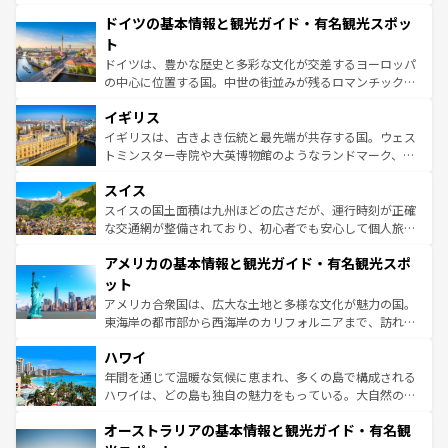
の城塞都市、穏やかなビーチリゾートまで多彩な表情を見
といった象徴的なスポットから、田舎町の古風な美しさま
せる。地方によって風土や気候が異なるスペインはその個
ドイツの基本情報と観光ガイド・有名観光スポッ
で、幅広い魅力が詰まっている。華麗な宮殿、歴史的な大
性で訪れる人を魅了する。 なお、新着のスペイン情報は
コ
聖堂、美しいビーチ、そして豊かな自然が、訪れる者を心
ト
ンテンツ一覧
を参照してほしい。
から魅了する。また、フランスは美食の国としても知ら
ドイツは、豊かな歴史と多彩な文化が交差するヨーロッパ
れ、フランス料理はユネスコ無形文化遺産にも登録されて
の中心に位置する国。中世の街並みが残るロマンチック街
いる。シャンパンの発祥地であるランス、プロヴァンスの
道から、未来を先取りするようなモダンな都市まで多様な
香り高いラベンダー畑など、多彩な楽しみ方が可能だ。さ
イギリス
顔を持つこの国は、どこを歩いても飽きることがない。ベ
らに、パリ以外の地域にも魅力が溢れており、どの街角に
ルリンの文化的活気、バイエルン州のアルプスの絶景、そ
イギリスは、古きよき伝統と最先端が共存する国。ウェス
も豊かな歴史と文化が息づいている。パリ以外の個性あふ
してライン川沿いのワイン畑といった風景は必見。ビール
トミンスター寺院や大英博物館のようなランドマーク、歴
れる地方に足を運ぶとそれぞれで全く異なる文化を体験で
とソーセージを味わいながら地元の人と過ごす楽しい時間
史ある大学都市、美しい丘陵地帯や牧歌的な風景など、エ
きるだろう。 なお、新着のフランス情報は
コンテンツ一覧
スイス
は、お酒好きな人にはぜひ体験してほしい。 なお、新着の
リアごとに異なる魅力がある。また、優雅なアフタヌーン
を参照してほしい。
ドイツ情報は
コンテンツ一覧
を参照してほしい。
ティー、ビール好きにはたまらない英国パブ、サッカー観
スイスの国土面積は九州ほどの広さだが、運行時刻が正確
戦など、本場だからこそできる体験も豊富。イギリスを旅
な交通網が整備されており、初心者でも安心して個人旅行
して楽しみつくそう。 なお、新着のイギリス情報は
コンテ
を楽しめる。日本同様に時刻表どおりの旅が可能だ。中世
アメリカの基本情報と観光ガイド・有名観光スポ
ンツ一覧
を参照してほしい。
の建物がそのまま残る町や、スイスならではのユニークな
博物館もあり、アルプス観光だけでなく町歩きも満喫する
ット
ことができる。国民の所得が高いため物価も高いが、旅行
アメリカ合衆国は、広大な土地と多様な文化が魅力の国。
者向けの交通パス提供のサービスもあり、うまく活用すれ
東海岸の都市部から西海岸のカリフォルニアまで、訪れる
ば市内交通費無料で観光を楽しむこともできる。 なお、新
場所ごとに異なる風景と体験が待っている。ニューヨーク
着のスイス情報は
コンテンツ一覧
を参照してほしい。
ハワイ
のような巨大都市は、観光、ショッピング、エンターテイ
ンメントが詰まった刺激的なスポットだ。一方、アメリカ
年間を通じて温暖な気候に恵まれ、多くの島で構成される
西部には大自然が広がり、グランドキャニオンやイエロー
ハワイは、どの島も独自の魅力をもっている。大自然の神
ストーン国立公園といった絶景が堪能できる。さらに、南
秘を感じたいなら、火山が生み出した壮大な景観を誇るハ
オーストラリアの基本情報と観光ガイド・有名観
部のニューオーリンズでは、音楽と美食が融合した独特の
ワイ島は見逃せない。また、定番の観光地といえばオアフ
文化が魅力。旅行者はアメリカの各地域で異なる魅力を楽