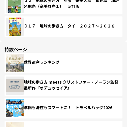
０２ 地球の歩き方 島旅 奄美大島 喜界島 加計
呂麻島（奄美群島１） ５訂版
Ｄ１７ 地球の歩き方 タイ ２０２７～２０２８
特設ページ
世界遺産ランキング
地球の歩き方 meets クリストファー・ノーラン監督
最新作『オデュッセイア』
準備も滞在もスマートに！ トラベルハック2026