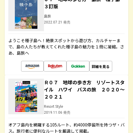
３訂版
島旅
2022.07.21 発売
ようこそ種子島へ！絶景スポットから遊び方、カルチャーま
で、島の人たちが教えてくれた種子島の魅力を１冊に凝縮。さ
あ、島旅へ
詳細を見る
Ｒ０７ 地球の歩き方 リゾートスタ
イル ハワイ バスの旅 ２０２０～
２０２１
Resort Style
2019.11.06 発売
オアフ島内を網羅する105ルート、約4000停留所を持つザ・バ
ス。旅行者に便利なルートを厳選して掲載。