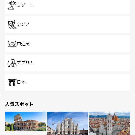
リゾート
アジア
中近東
アフリカ
日本
人気スポット