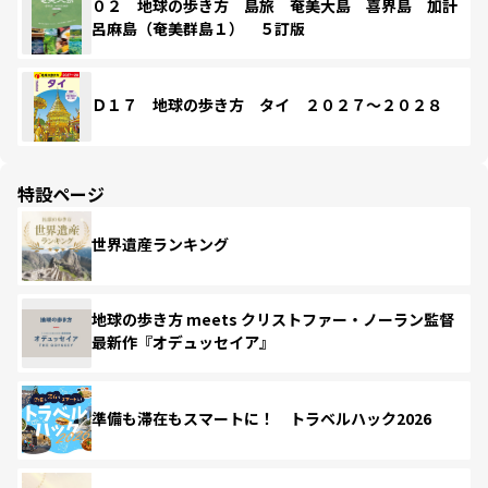
０２ 地球の歩き方 島旅 奄美大島 喜界島 加計
呂麻島（奄美群島１） ５訂版
Ｄ１７ 地球の歩き方 タイ ２０２７～２０２８
特設ページ
世界遺産ランキング
地球の歩き方 meets クリストファー・ノーラン監督
最新作『オデュッセイア』
準備も滞在もスマートに！ トラベルハック2026