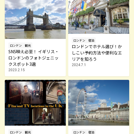
ロンドン
宿泊
ロンドン
観光
ロンドンでホテル選び！か
SNS映え必至！ イギリス・
しこい予約方法や便利なエ
ロンドンのフォトジェニッ
リアを知ろう
クスポット3選
2024.7.1
2023.2.15
ロンドン
観光
ロンドン
宿泊