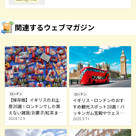
関連するウェブマガジン
ロンドン
ロンドン
【保存版】イギリスのお土
イギリス・ロンドンのおす
産20選！ロンドンでしか買
すめ観光スポット10選！バ
えない雑貨/お菓子/紅茶まで
ッキンガム宮殿やウェスト
徹底紹介
ミンスター寺院など壮大な
2024.12.5
2025.3.11
歴史を感じる旅へ