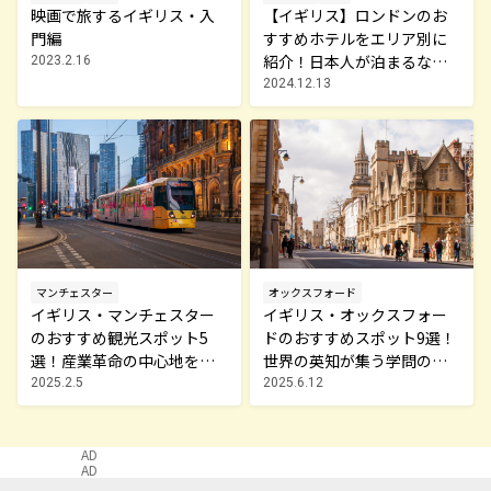
映画で旅するイギリス・入
【イギリス】ロンドンのお
門編
すすめホテルをエリア別に
紹介！日本人が泊まるなら
2023.2.16
ココ！
2024.12.13
マンチェスター
オックスフォード
イギリス・マンチェスター
イギリス・オックスフォー
のおすすめ観光スポット5
ドのおすすめスポット9選！
選！産業革命の中心地を巡
世界の英知が集う学問の町
る
を巡る
2025.2.5
2025.6.12
AD
AD