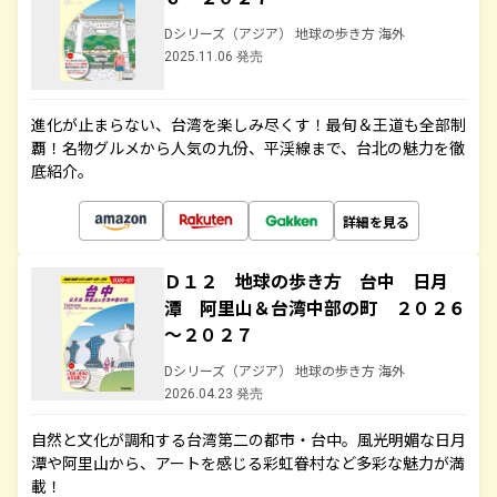
Dシリーズ（アジア） 地球の歩き方 海外
2025.11.06 発売
進化が止まらない、台湾を楽しみ尽くす！最旬＆王道も全部制
覇！名物グルメから人気の九份、平渓線まで、台北の魅力を徹
底紹介。
詳細を見る
Ｄ１２ 地球の歩き方 台中 日月
潭 阿里山＆台湾中部の町 ２０２６
～２０２７
Dシリーズ（アジア） 地球の歩き方 海外
2026.04.23 発売
自然と文化が調和する台湾第二の都市・台中。風光明媚な日月
潭や阿里山から、アートを感じる彩虹眷村など多彩な魅力が満
載！