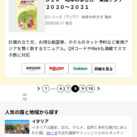
２０２０～２０２１
Dシリーズ（アジア） 地球の歩き方 海外
2020.03.11 発売
計画の立て方、お得な航空券、ホテルのネット予約など東南ア
ジアを賢く旅するマニュアル。QRコードやWebも満載でスマ
ホ旅に対応
詳細を見る
…
1
6
7
8
9
10
AD
AD
人気の国と地域から探す
イタリア
イタリアは歴史、文化、グルメ、自然と多彩な魅力にあふ
れた国。
ローマ
の古代遺跡やフィレンツェのルネッサンス