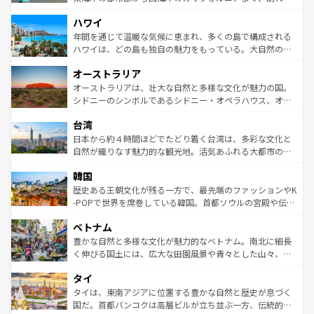
者向けの交通パス提供のサービスもあり、うまく活用すれ
場所ごとに異なる風景と体験が待っている。ニューヨーク
ハワイ
ば市内交通費無料で観光を楽しむこともできる。 なお、新
のような巨大都市は、観光、ショッピング、エンターテイ
着のスイス情報は
コンテンツ一覧
を参照してほしい。
ンメントが詰まった刺激的なスポットだ。一方、アメリカ
年間を通じて温暖な気候に恵まれ、多くの島で構成される
西部には大自然が広がり、グランドキャニオンやイエロー
ハワイは、どの島も独自の魅力をもっている。大自然の神
ストーン国立公園といった絶景が堪能できる。さらに、南
秘を感じたいなら、火山が生み出した壮大な景観を誇るハ
オーストラリア
部のニューオーリンズでは、音楽と美食が融合した独特の
ワイ島は見逃せない。また、定番の観光地といえばオアフ
文化が魅力。旅行者はアメリカの各地域で異なる魅力を楽
島だが、静かな自然を求めるならマウイ島やカウアイ島が
オーストラリアは、壮大な自然と多様な文化が魅力の国。
しみながら、その多様性と豊かな歴史を感じることができ
おすすめ。エメラルドグリーンに輝く海をはじめ、豊かな
シドニーのシンボルであるシドニー・オペラハウス、オー
るだろう。車でのロードトリップや列車の旅も、アメリカ
文化や歴史が息づいている。「アロハスピリット」と呼ば
ストラリア東海岸北部に広がる大サンゴ礁地帯グレートバ
ならではの贅沢な旅のスタイルだ。 なお、新着のアメリカ
台湾
れるおもてなしの心で訪れる人々を迎えてくれるハワイの
リアリーフや大陸中央部にそびえるウルル（エアーズロッ
情報は
コンテンツ一覧
を参照してほしい。
人々、おいしいローカルフードやハワイアンミュージッ
ク）、タスマニアの美しい原生林やケアンズの熱帯雨林な
日本から約４時間ほどでたどり着く台湾は、多彩な文化と
ク、伝統的なフラダンスなど、すべてがハワイの魅力を彩
ど、見どころがたくさん。また、カフェやワイン、オージ
自然が織りなす魅力的な観光地。活気あふれる大都市の台
っている。訪れるたびに新しい発見と感動が待っているハ
ービーフなどの食文化も豊かで、美味しいものであふれて
北やノスタルジックな町並みが人気な九份（ジォウフェ
ワイを、存分に味わってほしい。 なお、新着のハワイ情報
韓国
いる。アクティビティも充実しており、サーフィンやダイ
ン）、静ひつな山岳地帯である台湾東部など、都市の喧騒
は
コンテンツ一覧
を参照してほしい。
ビング、ハイキングなど、アウトドア好きにはたまらな
と山間の静けさが共存しており、訪れる人に新しい発見と
歴史ある王朝文化が残る一方で、最先端のファッションやK
い。オーストラリアの多彩な魅力を存分に味わいつくそ
驚きをもたらしてくれる。また、奥深い台湾の食文化も魅
-POPで世界を席巻している韓国。首都ソウルの宮殿や伝統
う。 なお、新着のオーストラリア情報は
コンテンツ一覧
を
力で、夜市などの屋台グルメから高級料理、ヘルシーで美
家屋が並ぶエリアでは韓国の歴史と文化に浸ることがで
参照してほしい。
ベトナム
容にもいいと評判のスイーツなど、バラエティ豊かな料理
き、地方に足を延ばせば四季折々の自然美を楽しむことが
が味わえる。 なお、新着の台湾情報は
コンテンツ一覧
を参
できる。そして、キムチや焼肉、絶品のストリートフード
豊かな自然と多様な文化が魅力的なベトナム。南北に細長
照してほしい。
まで、さまざまな韓国料理が待っている。夜には、韓国な
く伸びる国土には、広大な田園風景や青々とした山々、世
らではのナイトライフも堪能できる。あたたかいホスピタ
界遺産に登録された壮大な自然景観が点在し、都市部では
タイ
リティに包まれながら、韓国の多彩な魅力を心ゆくまで味
急速な発展と共に伝統が息づく。ハノイの古い町並みやホ
わってみてほしい。 なお、新着の韓国情報は
コンテンツ一
ーチミン市のフランス統治時代の建物も、独特の雰囲気を
タイは、東南アジアに位置する豊かな自然と歴史が息づく
覧
を参照してほしい。
醸し出している。また、バラエティの豊かさとおいしさで
国だ。首都バンコクは高層ビルが立ち並ぶ一方、伝統的な