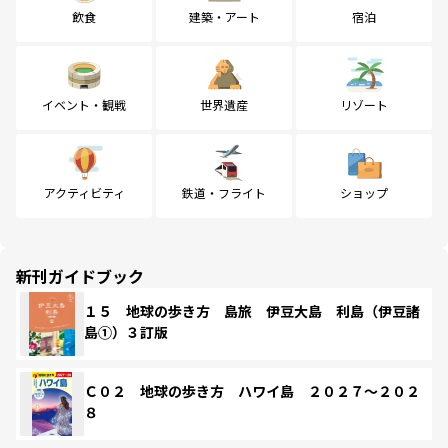
飲食
建築・アート
宿泊
イベント・観戦
世界遺産
リゾート
アクティビティ
鉄道・フライト
ショップ
新刊ガイドブック
１５ 地球の歩き方 島旅 伊豆大島 利島（伊豆諸
島①）３訂版
Ｃ０２ 地球の歩き方 ハワイ島 ２０２７～２０２
８