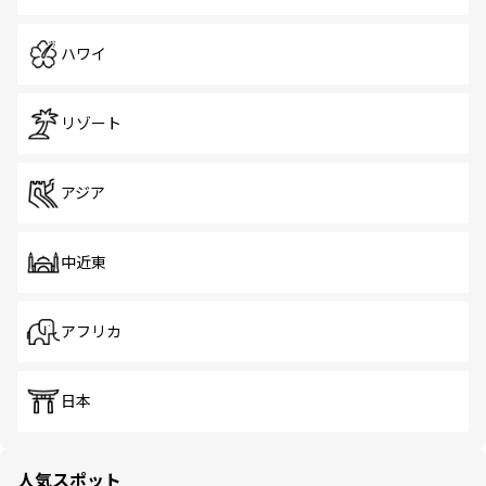
ハワイ
リゾート
アジア
中近東
アフリカ
日本
人気スポット