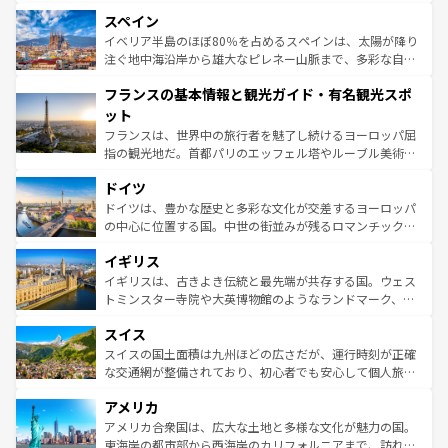
美術、ヴェネツィアの運河など、歴史あるスポットはもち
スペイン
ろん、トスカーナの美しい田園風景やアマルフィ海岸の絶
景など、自然景観も見逃せない。観光の合間には、本場の
イベリア半島のほぼ80％を占めるスペインは、太陽が降り
ピザやパスタなど、絶品のイタリア料理を堪能することも
注ぐ地中海沿岸から雄大なピレネー山脈まで、多彩な自然
できる。朝目覚めてから夜眠るまで、すべての瞬間を楽し
と文化が詰まったヨーロッパ屈指の旅行先だ。多様な地域
フランスの基本情報と観光ガイド・有名観光スポ
ませてくれるイタリアで、忘れられない旅をしてみよう！
文化が根付くこの国では、情熱的なフラメンコ、熱気あふ
なお、新着のイタリア情報は
コンテンツ一覧
を参照してほ
れる闘牛、そして美味しいタパスが生活の一部となってい
ット
しい。
る。首都マドリードの洗練された雰囲気や、バルセロナの
フランスは、世界中の旅行者を魅了し続けるヨーロッパ屈
アートに溢れた街角から、地方では古代ローマ遺跡や中世
指の観光地だ。首都パリのエッフェル塔やルーブル美術館
の城塞都市、穏やかなビーチリゾートまで多彩な表情を見
といった象徴的なスポットから、田舎町の古風な美しさま
せる。地方によって風土や気候が異なるスペインはその個
ドイツ
で、幅広い魅力が詰まっている。華麗な宮殿、歴史的な大
性で訪れる人を魅了する。 なお、新着のスペイン情報は
コ
聖堂、美しいビーチ、そして豊かな自然が、訪れる者を心
ドイツは、豊かな歴史と多彩な文化が交差するヨーロッパ
ンテンツ一覧
を参照してほしい。
から魅了する。また、フランスは美食の国としても知ら
の中心に位置する国。中世の街並みが残るロマンチック街
れ、フランス料理はユネスコ無形文化遺産にも登録されて
道から、未来を先取りするようなモダンな都市まで多様な
イギリス
いる。シャンパンの発祥地であるランス、プロヴァンスの
顔を持つこの国は、どこを歩いても飽きることがない。ベ
香り高いラベンダー畑など、多彩な楽しみ方が可能だ。さ
ルリンの文化的活気、バイエルン州のアルプスの絶景、そ
イギリスは、古きよき伝統と最先端が共存する国。ウェス
らに、パリ以外の地域にも魅力が溢れており、どの街角に
してライン川沿いのワイン畑といった風景は必見。ビール
トミンスター寺院や大英博物館のようなランドマーク、歴
も豊かな歴史と文化が息づいている。パリ以外の個性あふ
とソーセージを味わいながら地元の人と過ごす楽しい時間
史ある大学都市、美しい丘陵地帯や牧歌的な風景など、エ
れる地方に足を運ぶとそれぞれで全く異なる文化を体験で
スイス
は、お酒好きな人にはぜひ体験してほしい。 なお、新着の
リアごとに異なる魅力がある。また、優雅なアフタヌーン
きるだろう。 なお、新着のフランス情報は
コンテンツ一覧
ドイツ情報は
コンテンツ一覧
を参照してほしい。
ティー、ビール好きにはたまらない英国パブ、サッカー観
スイスの国土面積は九州ほどの広さだが、運行時刻が正確
を参照してほしい。
戦など、本場だからこそできる体験も豊富。イギリスを旅
な交通網が整備されており、初心者でも安心して個人旅行
して楽しみつくそう。 なお、新着のイギリス情報は
コンテ
を楽しめる。日本同様に時刻表どおりの旅が可能だ。中世
アメリカ
ンツ一覧
を参照してほしい。
の建物がそのまま残る町や、スイスならではのユニークな
博物館もあり、アルプス観光だけでなく町歩きも満喫する
アメリカ合衆国は、広大な土地と多様な文化が魅力の国。
ことができる。国民の所得が高いため物価も高いが、旅行
東海岸の都市部から西海岸のカリフォルニアまで、訪れる