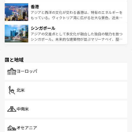
世界中の食通を魅了してやまないベトナム料理も魅力のひ
寺院や市場がいたるところに点在し、古きよき文化と現代
香港
とつ。フォーやバインミー、ベトナムコーヒーなどは、ぜ
の活気が交差している。北部ではチェンマイなどの山岳地
ひ現地で味わいたい。どの地域を訪れてもあたたかい人々
帯で自然と触れ合い、南部ではプーケットやクラビの美し
アジアと西洋の文化が交わる香港は、特有のエネルギーを
が旅行者を迎えてくれるので、きっと忘れられない旅にな
いビーチでリゾート気分を楽しむことができる。タイ料理
もっている。ヴィクトリア湾に広がる壮大な景色、近未来
るはずだ。 なお、新着のベトナム情報は
コンテンツ一覧
を
は世界的に有名で、屋台から高級レストランまで味覚を刺
的なアートスポット、そして歴史と現代が融合した町並
参照してほしい。
シンガポール
激する。気候は一年中温暖で、どの季節にも異なる楽しみ
み、どこを訪れても感動するはず。観光スポットが密集し
が待っている。親しみやすいタイの人々、仏教を中心とし
ており、効率よく見どころを回れるのも魅力。息をのむよ
アジアの交差点として多文化が融合した独自の魅力を放つ
た文化、そして多様な観光資源が、訪れる旅人を魅了し続
うな絶景から文化的な体験まで、香港を存分に楽しみ尽く
シンガポール。未来的な建築物が並ぶマリーナベイ、歴史
ける。 なお、新着のタイ情報は
コンテンツ一覧
を参照して
そう。 なお、新着の香港情報は
コンテンツ一覧
を参照して
と伝統を感じられるエスニックタウン、多数の緑豊かな公
ほしい。
ほしい。
園や自然保護区など、自然が調和した近代的な景観と文化
の多様性あふれるカラフルな町は、どこを歩いても新しい
国と地域
発見がある。さらに、治安のよさや充実した公共交通機関
も、旅行者にとっては魅力的なポイント。グルメも豊富
で、ホーカーズは地元の風情を楽しめる外せないスポット
ヨーロッパ
だ。訪れる人を飽きさせないシンガポールで、多様な魅力
を体感しよう。 なお、新着のシンガポール情報は
コンテン
ツ一覧
を参照してほしい。
北米
中南米
オセアニア