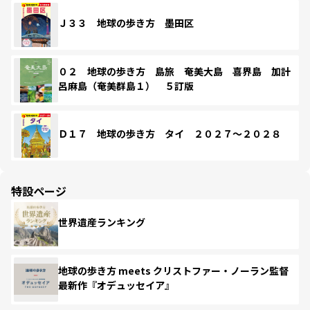
Ｊ３３ 地球の歩き方 墨田区
０２ 地球の歩き方 島旅 奄美大島 喜界島 加計
呂麻島（奄美群島１） ５訂版
Ｄ１７ 地球の歩き方 タイ ２０２７～２０２８
特設ページ
世界遺産ランキング
地球の歩き方 meets クリストファー・ノーラン監督
最新作『オデュッセイア』