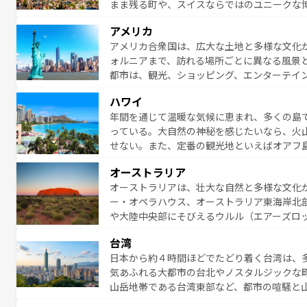
まま残る町や、スイスならではのユニークな
満喫することができる。国民の所得が高いた
アメリカ
ービスもあり、うまく活用すれば市内交通費無料で
アメリカ合衆国は、広大な土地と多様な文化
のスイス情報は
コンテンツ一覧
を参照してほ
ォルニアまで、訪れる場所ごとに異なる風景
都市は、観光、ショッピング、エンターテイ
アメリカ西部には大自然が広がり、グランド
ハワイ
絶景が堪能できる。さらに、南部のニューオ
年間を通じて温暖な気候に恵まれ、多くの島
が魅力。旅行者はアメリカの各地域で異なる
っている。大自然の神秘を感じたいなら、火
感じることができるだろう。車でのロードト
せない。また、定番の観光地といえばオアフ
旅のスタイルだ。 なお、新着のアメリカ情
アイ島がおすすめ。エメラルドグリーンに輝
オーストラリア
る。「アロハスピリット」と呼ばれるおもて
オーストラリアは、壮大な自然と多様な文化
人々、おいしいローカルフードやハワイアン
ー・オペラハウス、オーストラリア東海岸北
がハワイの魅力を彩っている。訪れるたびに
や大陸中央部にそびえるウルル（エアーズロ
味わってほしい。 なお、新着のハワイ情報は
熱帯雨林など、見どころがたくさん。また、
台湾
豊かで、美味しいものであふれている。アク
日本から約４時間ほどでたどり着く台湾は、
ング、ハイキングなど、アウトドア好きには
気あふれる大都市の台北やノスタルジックな
に味わいつくそう。 なお、新着のオー
山岳地帯である台湾東部など、都市の喧騒と
発見と驚きをもたらしてくれる。また、奥深