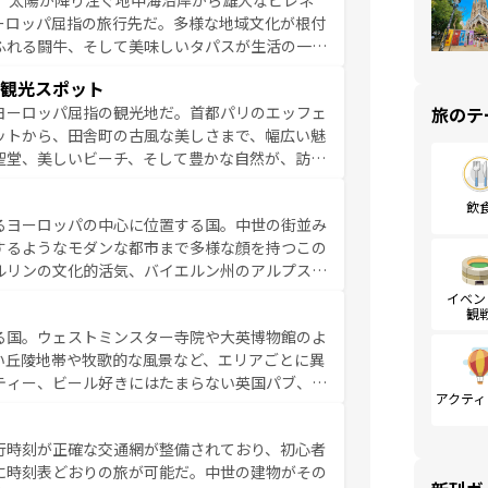
、太陽が降り注ぐ地中海沿岸から雄大なピレネ
を参照してほしい。
ーロッパ屈指の旅行先だ。多様な地域文化が根付
ふれる闘牛、そして美味しいタパスが生活の一部
雰囲気や、バルセロナのアートに溢れた街角か
観光スポット
市、穏やかなビーチリゾートまで多彩な表情を見
旅のテ
ヨーロッパ屈指の観光地だ。首都パリのエッフェ
はその個性で訪れる人を魅了する。 なお、
ットから、田舎町の古風な美しさまで、幅広い魅
してほしい。
聖堂、美しいビーチ、そして豊かな自然が、訪れ
食の国としても知られ、フランス料理はユネスコ
ンの発祥地であるランス、プロヴァンスの香り高
飲
るヨーロッパの中心に位置する国。中世の街並み
だ。さらに、パリ以外の地域にも魅力が溢れてお
するようなモダンな都市まで多様な顔を持つこの
ている。パリ以外の個性あふれる地方に足を運ぶ
ルリンの文化的活気、バイエルン州のアルプスの
とそれぞれで全く異なる文化を体験できるだろう。 なお、新着のフランス情報は
コンテンツ
た風景は必見。ビールとソーセージを味わいなが
イベン
観
ひ体験してほしい。 なお、新着のド
る国。ウェストミンスター寺院や大英博物館のよ
。
い丘陵地帯や牧歌的な風景など、エリアごとに異
ティー、ビール好きにはたまらない英国パブ、サ
アクティ
豊富。イギリスを旅して楽しみつくそう。 な
参照してほしい。
行時刻が正確な交通網が整備されており、初心者
に時刻表どおりの旅が可能だ。中世の建物がその