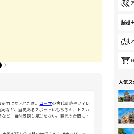
人気ス
な魅力にあふれた国。
ローマ
の古代遺跡やフィレ
運河など、歴史あるスポットはもちろん、トスカ
景など、自然景観も見逃せない。観光の合間に
ア料理を堪能することもできる。朝目覚めてから
るイタリアで、忘れられない旅をしてみよう！