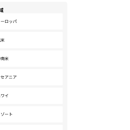
域
ヨーロッパ
北米
中南米
オセアニア
ハワイ
リゾート