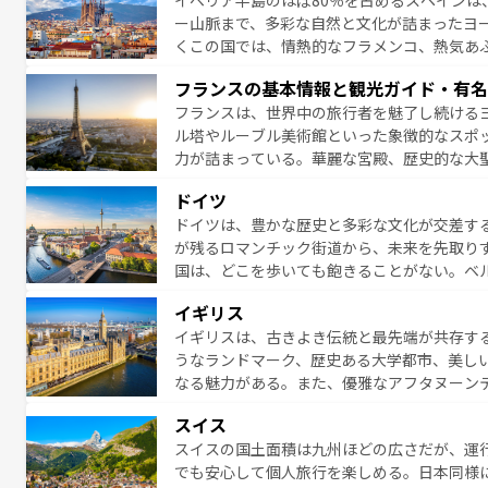
イベリア半島のほぼ80％を占めるスペインは
なお、新着のイタリア情報は
コンテンツ一覧
ー山脈まで、多彩な自然と文化が詰まったヨ
くこの国では、情熱的なフラメンコ、熱気あ
となっている。首都マドリードの洗練された
フランスの基本情報と観光ガイド・有名
ら、地方では古代ローマ遺跡や中世の城塞都
フランスは、世界中の旅行者を魅了し続ける
せる。地方によって風土や気候が異なるスペイン
ル塔やルーブル美術館といった象徴的なスポ
新着のスペイン情報は
コンテンツ一覧
を参照
力が詰まっている。華麗な宮殿、歴史的な大
る者を心から魅了する。また、フランスは美
ドイツ
無形文化遺産にも登録されている。シャンパ
ドイツは、豊かな歴史と多彩な文化が交差す
いラベンダー畑など、多彩な楽しみ方が可能
が残るロマンチック街道から、未来を先取り
り、どの街角にも豊かな歴史と文化が息づい
国は、どこを歩いても飽きることがない。ベ
絶景、そしてライン川沿いのワイン畑といっ
一覧
を参照してほしい。
イギリス
ら地元の人と過ごす楽しい時間は、お酒好きな人にはぜ
イギリスは、古きよき伝統と最先端が共存す
イツ情報は
コンテンツ一覧
を参照してほしい
うなランドマーク、歴史ある大学都市、美し
なる魅力がある。また、優雅なアフタヌーン
ッカー観戦など、本場だからこそできる体験も
スイス
お、新着のイギリス情報は
コンテンツ一覧
を
スイスの国土面積は九州ほどの広さだが、運
でも安心して個人旅行を楽しめる。日本同様