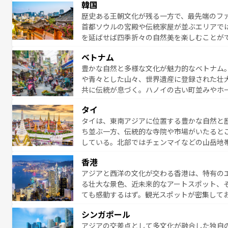
韓国
から高級料理、ヘルシーで美容にもいいと評
歴史ある王朝文化が残る一方で、最先端のファ
える。 なお、新着の台湾情報は
コンテンツ一
首都ソウルの宮殿や伝統家屋が並ぶエリアで
を延ばせば四季折々の自然美を楽しむことが
トフードまで、さまざまな韓国料理が待って
ベトナム
能できる。あたたかいホスピタリティに包ま
豊かな自然と多様な文化が魅力的なベトナム
てみてほしい。 なお、新着の韓国情報は
コン
や青々とした山々、世界遺産に登録された壮
共に伝統が息づく。ハノイの古い町並みやホ
雰囲気を醸し出している。また、バラエティ
タイ
まないベトナム料理も魅力のひとつ。フォー
タイは、東南アジアに位置する豊かな自然と
地で味わいたい。どの地域を訪れてもあたた
ち並ぶ一方、伝統的な寺院や市場がいたると
れられない旅になるはずだ。 な
している。北部ではチェンマイなどの山岳地
い。
ビの美しいビーチでリゾート気分を楽しむこ
香港
ら高級レストランまで味覚を刺激する。気候
アジアと西洋の文化が交わる香港は、特有の
っている。親しみやすいタイの人々、仏教を
る壮大な景色、近未来的なアートスポット、
る旅人を魅了し続ける。 なお、新着のタ
ても感動するはず。観光スポットが密集して
のむような絶景から文化的な体験まで、香港を存分に楽し
シンガポール
報は
コンテンツ一覧
を参照してほしい。
アジアの交差点として多文化が融合した独自