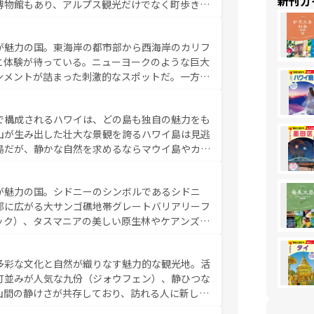
新刊ガ
博物館もあり、アルプス観光だけでなく町歩きも
め物価も高いが、旅行者向けの交通パス提供のサ
観光を楽しむこともできる。 なお、新着
が魅力の国。東海岸の都市部から西海岸のカリフ
しい。
と体験が待っている。ニューヨークのような巨大
ンメントが詰まった刺激的なスポットだ。一方、
キャニオンやイエローストーン国立公園といった
ーリンズでは、音楽と美食が融合した独特の文化
で構成されるハワイは、どの島も独自の魅力をも
魅力を楽しみながら、その多様性と豊かな歴史を
山が生み出した壮大な景観を誇るハワイ島は見逃
リップや列車の旅も、アメリカならではの贅沢な
島だが、静かな自然を求めるならマウイ島やカウ
報は
コンテンツ一覧
を参照してほしい。
く海をはじめ、豊かな文化や歴史が息づいてい
なしの心で訪れる人々を迎えてくれるハワイの
が魅力の国。シドニーのシンボルであるシドニ
ミュージック、伝統的なフラダンスなど、すべて
部に広がる大サンゴ礁地帯グレートバリアリーフ
新しい発見と感動が待っているハワイを、存分に
ック）、タスマニアの美しい原生林やケアンズの
コンテンツ一覧
を参照してほしい。
カフェやワイン、オージービーフなどの食文化も
ティビティも充実しており、サーフィンやダイビ
多彩な文化と自然が織りなす魅力的な観光地。活
たまらない。オーストラリアの多彩な魅力を存分
町並みが人気な九份（ジォウフェン）、静ひつな
ストラリア情報は
コンテンツ一覧
を参照してほしい。
山間の静けさが共存しており、訪れる人に新しい
い台湾の食文化も魅力で、夜市などの屋台グルメ