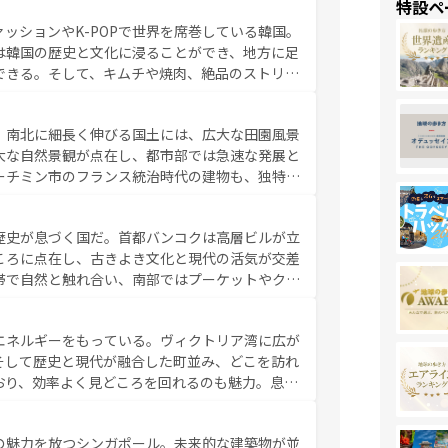
特設ペ
判のスイーツなど、バラエティ豊かな料理が味わ
ッションやK-POPで世界を席巻している韓国。
覧
を参照してほしい。
は韓国の歴史と文化に浸ることができ、地方に足
できる。そして、キムチや焼肉、絶品のストリー
いる。夜には、韓国ならではのナイトライフも堪
れながら、韓国の多彩な魅力を心ゆくまで味わっ
。南北に細長く伸びる国土には、広大な田園風景
テンツ一覧
を参照してほしい。
大な自然景観が点在し、都市部では急速な発展と
ーチミン市のフランス統治時代の建物も、独特の
の豊かさとおいしさで世界中の食通を魅了してや
やバインミー、ベトナムコーヒーなどは、ぜひ現
歴史が息づく国だ。首都バンコクは高層ビルが立
かい人々が旅行者を迎えてくれるので、きっと忘
ころに点在し、古きよき文化と現代の活気が交差
お、新着のベトナム情報は
コンテンツ一覧
を参照してほし
帯で自然と触れ合い、南部ではプーケットやクラ
とができる。タイ料理は世界的に有名で、屋台か
は一年中温暖で、どの季節にも異なる楽しみが待
エネルギーをもっている。ヴィクトリア湾に広が
中心とした文化、そして多様な観光資源が、訪れ
そして歴史と現代が融合した町並み、どこを訪れ
イ情報は
コンテンツ一覧
を参照してほしい。
おり、効率よく見どころを回れるのも魅力。息を
み尽くそう。 なお、新着の香港情
の魅力を放つシンガポール。未来的な建築物が並