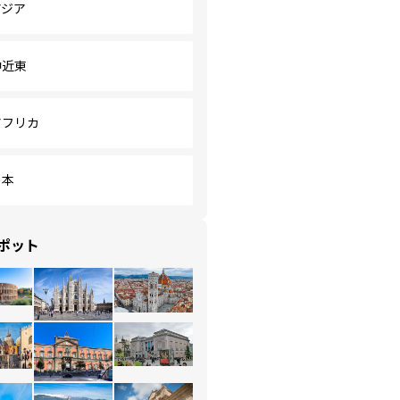
アジア
中近東
アフリカ
日本
ポット