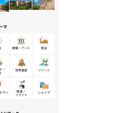
ーマ
食
建築・アート
宿泊
ト・
世界遺産
リゾート
戦
鉄道・
ビティ
ショップ
フライト