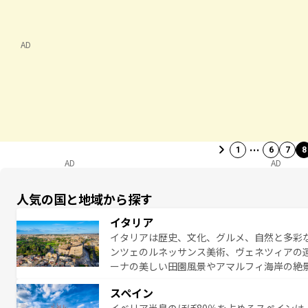
AD
…
1
6
7
8
AD
AD
人気の国と地域から探す
イタリア
イタリアは歴史、文化、グルメ、自然と多彩
ンツェのルネッサンス美術、ヴェネツィアの
ーナの美しい田園風景やアマルフィ海岸の絶
は、本場のピザやパスタなど、絶品のイタリ
スペイン
夜眠るまで、すべての瞬間を楽しませてくれ