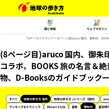
国と地域
ウェブマガジン
TOP
ガイドブック
(8ページ目)aruco 国内、御朱印、BO
(8ページ目)aruco 国内、御朱
コラボ、BOOKS 旅の名言＆絶
物、D-Booksのガイドブック
すべて
地球の歩き方 海外
地球の歩き方 Jシリーズ（国内）
aru
ランキング&テクニック
Resort Style
島旅
御朱印
歴史時