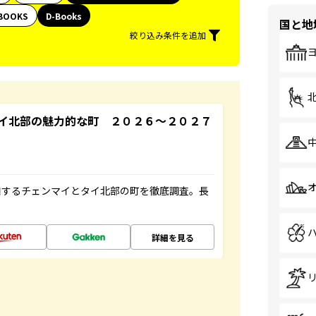
BOOKS
D-Books
国と地
絞り込み条件を追加
イ北部の魅力的な町 ２０２６～２０２７
和するチェンマイとタイ北部の町を徹底調査。長
詳細を見る