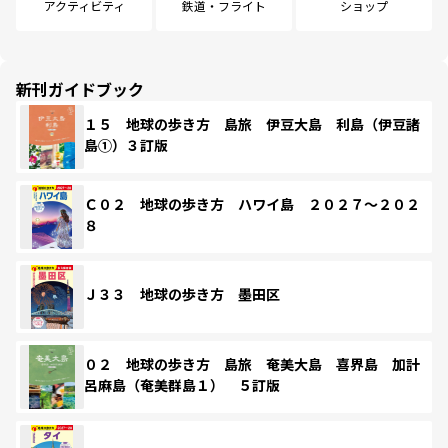
アクティビティ
鉄道・フライト
ショップ
新刊ガイドブック
１５ 地球の歩き方 島旅 伊豆大島 利島（伊豆諸
島①）３訂版
Ｃ０２ 地球の歩き方 ハワイ島 ２０２７～２０２
８
Ｊ３３ 地球の歩き方 墨田区
０２ 地球の歩き方 島旅 奄美大島 喜界島 加計
呂麻島（奄美群島１） ５訂版