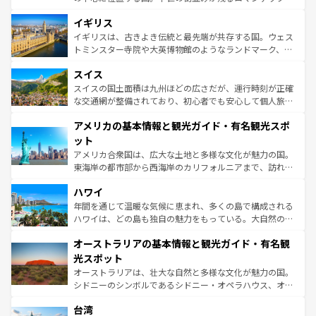
いる。シャンパンの発祥地であるランス、プロヴァンスの
道から、未来を先取りするようなモダンな都市まで多様な
香り高いラベンダー畑など、多彩な楽しみ方が可能だ。さ
イギリス
顔を持つこの国は、どこを歩いても飽きることがない。ベ
らに、パリ以外の地域にも魅力が溢れており、どの街角に
ルリンの文化的活気、バイエルン州のアルプスの絶景、そ
イギリスは、古きよき伝統と最先端が共存する国。ウェス
も豊かな歴史と文化が息づいている。パリ以外の個性あふ
してライン川沿いのワイン畑といった風景は必見。ビール
トミンスター寺院や大英博物館のようなランドマーク、歴
れる地方に足を運ぶとそれぞれで全く異なる文化を体験で
とソーセージを味わいながら地元の人と過ごす楽しい時間
史ある大学都市、美しい丘陵地帯や牧歌的な風景など、エ
きるだろう。 なお、新着のフランス情報は
コンテンツ一覧
スイス
は、お酒好きな人にはぜひ体験してほしい。 なお、新着の
リアごとに異なる魅力がある。また、優雅なアフタヌーン
を参照してほしい。
ドイツ情報は
コンテンツ一覧
を参照してほしい。
ティー、ビール好きにはたまらない英国パブ、サッカー観
スイスの国土面積は九州ほどの広さだが、運行時刻が正確
戦など、本場だからこそできる体験も豊富。イギリスを旅
な交通網が整備されており、初心者でも安心して個人旅行
して楽しみつくそう。 なお、新着のイギリス情報は
コンテ
を楽しめる。日本同様に時刻表どおりの旅が可能だ。中世
アメリカの基本情報と観光ガイド・有名観光スポ
ンツ一覧
を参照してほしい。
の建物がそのまま残る町や、スイスならではのユニークな
博物館もあり、アルプス観光だけでなく町歩きも満喫する
ット
ことができる。国民の所得が高いため物価も高いが、旅行
アメリカ合衆国は、広大な土地と多様な文化が魅力の国。
者向けの交通パス提供のサービスもあり、うまく活用すれ
東海岸の都市部から西海岸のカリフォルニアまで、訪れる
ば市内交通費無料で観光を楽しむこともできる。 なお、新
場所ごとに異なる風景と体験が待っている。ニューヨーク
着のスイス情報は
コンテンツ一覧
を参照してほしい。
ハワイ
のような巨大都市は、観光、ショッピング、エンターテイ
ンメントが詰まった刺激的なスポットだ。一方、アメリカ
年間を通じて温暖な気候に恵まれ、多くの島で構成される
西部には大自然が広がり、グランドキャニオンやイエロー
ハワイは、どの島も独自の魅力をもっている。大自然の神
ストーン国立公園といった絶景が堪能できる。さらに、南
秘を感じたいなら、火山が生み出した壮大な景観を誇るハ
オーストラリアの基本情報と観光ガイド・有名観
部のニューオーリンズでは、音楽と美食が融合した独特の
ワイ島は見逃せない。また、定番の観光地といえばオアフ
文化が魅力。旅行者はアメリカの各地域で異なる魅力を楽
島だが、静かな自然を求めるならマウイ島やカウアイ島が
光スポット
しみながら、その多様性と豊かな歴史を感じることができ
おすすめ。エメラルドグリーンに輝く海をはじめ、豊かな
オーストラリアは、壮大な自然と多様な文化が魅力の国。
るだろう。車でのロードトリップや列車の旅も、アメリカ
文化や歴史が息づいている。「アロハスピリット」と呼ば
シドニーのシンボルであるシドニー・オペラハウス、オー
ならではの贅沢な旅のスタイルだ。 なお、新着のアメリカ
れるおもてなしの心で訪れる人々を迎えてくれるハワイの
ストラリア東海岸北部に広がる大サンゴ礁地帯グレートバ
情報は
コンテンツ一覧
を参照してほしい。
人々、おいしいローカルフードやハワイアンミュージッ
台湾
リアリーフや大陸中央部にそびえるウルル（エアーズロッ