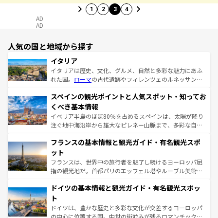
1
2
3
4
AD
AD
人気の国と地域から探す
イタリア
イタリアは歴史、文化、グルメ、自然と多彩な魅力にあふ
れた国。
ローマ
の古代遺跡やフィレンツェのルネッサンス
美術、ヴェネツィアの運河など、歴史あるスポットはもち
スペインの観光ポイントと人気スポット・知ってお
ろん、トスカーナの美しい田園風景やアマルフィ海岸の絶
景など、自然景観も見逃せない。観光の合間には、本場の
くべき基本情報
ピザやパスタなど、絶品のイタリア料理を堪能することも
イベリア半島のほぼ80％を占めるスペインは、太陽が降り
できる。朝目覚めてから夜眠るまで、すべての瞬間を楽し
注ぐ地中海沿岸から雄大なピレネー山脈まで、多彩な自然
ませてくれるイタリアで、忘れられない旅をしてみよう！
と文化が詰まったヨーロッパ屈指の旅行先だ。多様な地域
なお、新着のイタリア情報は
コンテンツ一覧
を参照してほ
フランスの基本情報と観光ガイド・有名観光スポ
文化が根付くこの国では、情熱的なフラメンコ、熱気あふ
しい。
れる闘牛、そして美味しいタパスが生活の一部となってい
ット
る。首都マドリードの洗練された雰囲気や、バルセロナの
フランスは、世界中の旅行者を魅了し続けるヨーロッパ屈
アートに溢れた街角から、地方では古代ローマ遺跡や中世
指の観光地だ。首都パリのエッフェル塔やルーブル美術館
の城塞都市、穏やかなビーチリゾートまで多彩な表情を見
といった象徴的なスポットから、田舎町の古風な美しさま
せる。地方によって風土や気候が異なるスペインはその個
ドイツの基本情報と観光ガイド・有名観光スポッ
で、幅広い魅力が詰まっている。華麗な宮殿、歴史的な大
性で訪れる人を魅了する。 なお、新着のスペイン情報は
コ
聖堂、美しいビーチ、そして豊かな自然が、訪れる者を心
ト
ンテンツ一覧
を参照してほしい。
から魅了する。また、フランスは美食の国としても知ら
ドイツは、豊かな歴史と多彩な文化が交差するヨーロッパ
れ、フランス料理はユネスコ無形文化遺産にも登録されて
の中心に位置する国。中世の街並みが残るロマンチック街