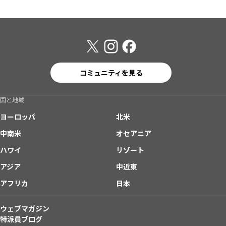
コミュニティを見る
国と地域
ヨーロッパ
北米
中南米
オセアニア
ハワイ
リゾート
アジア
中近東
アフリカ
日本
ウェブマガジン
特派員ブログ