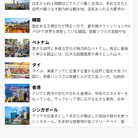
ク、伝統的なフラダンスなど、すべてがハワイの魅力を彩
ク）、タスマニアの美しい原生林やケアンズの熱帯雨林な
日本から約４時間ほどでたどり着く台湾は、多彩な文化と
っている。訪れるたびに新しい発見と感動が待っているハ
ど、見どころがたくさん。また、カフェやワイン、オージ
自然が織りなす魅力的な観光地。活気あふれる大都市の台
ワイを、存分に味わってほしい。 なお、新着のハワイ情報
ービーフなどの食文化も豊かで、美味しいものであふれて
北やノスタルジックな町並みが人気な九份（ジォウフェ
は
コンテンツ一覧
を参照してほしい。
韓国
いる。アクティビティも充実しており、サーフィンやダイ
ン）、静ひつな山岳地帯である台湾東部など、都市の喧騒
ビング、ハイキングなど、アウトドア好きにはたまらな
と山間の静けさが共存しており、訪れる人に新しい発見と
歴史ある王朝文化が残る一方で、最先端のファッションやK
い。オーストラリアの多彩な魅力を存分に味わいつくそ
驚きをもたらしてくれる。また、奥深い台湾の食文化も魅
-POPで世界を席巻している韓国。首都ソウルの宮殿や伝統
う。 なお、新着のオーストラリア情報は
コンテンツ一覧
を
力で、夜市などの屋台グルメから高級料理、ヘルシーで美
家屋が並ぶエリアでは韓国の歴史と文化に浸ることがで
参照してほしい。
ベトナム
容にもいいと評判のスイーツなど、バラエティ豊かな料理
き、地方に足を延ばせば四季折々の自然美を楽しむことが
が味わえる。 なお、新着の台湾情報は
コンテンツ一覧
を参
できる。そして、キムチや焼肉、絶品のストリートフード
豊かな自然と多様な文化が魅力的なベトナム。南北に細長
照してほしい。
まで、さまざまな韓国料理が待っている。夜には、韓国な
く伸びる国土には、広大な田園風景や青々とした山々、世
らではのナイトライフも堪能できる。あたたかいホスピタ
界遺産に登録された壮大な自然景観が点在し、都市部では
タイ
リティに包まれながら、韓国の多彩な魅力を心ゆくまで味
急速な発展と共に伝統が息づく。ハノイの古い町並みやホ
わってみてほしい。 なお、新着の韓国情報は
コンテンツ一
ーチミン市のフランス統治時代の建物も、独特の雰囲気を
タイは、東南アジアに位置する豊かな自然と歴史が息づく
覧
を参照してほしい。
醸し出している。また、バラエティの豊かさとおいしさで
国だ。首都バンコクは高層ビルが立ち並ぶ一方、伝統的な
世界中の食通を魅了してやまないベトナム料理も魅力のひ
寺院や市場がいたるところに点在し、古きよき文化と現代
香港
とつ。フォーやバインミー、ベトナムコーヒーなどは、ぜ
の活気が交差している。北部ではチェンマイなどの山岳地
ひ現地で味わいたい。どの地域を訪れてもあたたかい人々
帯で自然と触れ合い、南部ではプーケットやクラビの美し
アジアと西洋の文化が交わる香港は、特有のエネルギーを
が旅行者を迎えてくれるので、きっと忘れられない旅にな
いビーチでリゾート気分を楽しむことができる。タイ料理
もっている。ヴィクトリア湾に広がる壮大な景色、近未来
るはずだ。 なお、新着のベトナム情報は
コンテンツ一覧
を
は世界的に有名で、屋台から高級レストランまで味覚を刺
的なアートスポット、そして歴史と現代が融合した町並
参照してほしい。
シンガポール
激する。気候は一年中温暖で、どの季節にも異なる楽しみ
み、どこを訪れても感動するはず。観光スポットが密集し
が待っている。親しみやすいタイの人々、仏教を中心とし
ており、効率よく見どころを回れるのも魅力。息をのむよ
アジアの交差点として多文化が融合した独自の魅力を放つ
た文化、そして多様な観光資源が、訪れる旅人を魅了し続
うな絶景から文化的な体験まで、香港を存分に楽しみ尽く
シンガポール。未来的な建築物が並ぶマリーナベイ、歴史
ける。 なお、新着のタイ情報は
コンテンツ一覧
を参照して
そう。 なお、新着の香港情報は
コンテンツ一覧
を参照して
と伝統を感じられるエスニックタウン、多数の緑豊かな公
ほしい。
ほしい。
園や自然保護区など、自然が調和した近代的な景観と文化
の多様性あふれるカラフルな町は、どこを歩いても新しい