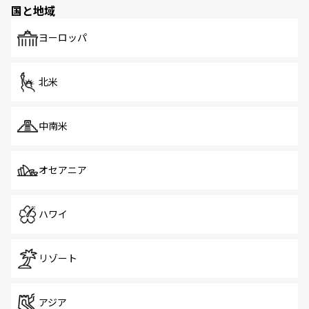
国と地域
発見がある。さらに、治安のよさや充実した公共交通機関
も、旅行者にとっては魅力的なポイント。グルメも豊富
で、ホーカーズは地元の風情を楽しめる外せないスポット
ヨーロッパ
だ。訪れる人を飽きさせないシンガポールで、多様な魅力
を体感しよう。 なお、新着のシンガポール情報は
コンテン
ツ一覧
を参照してほしい。
北米
中南米
オセアニア
ハワイ
リゾート
アジア