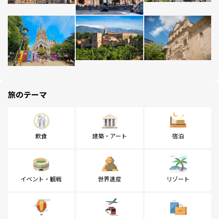
旅のテーマ
飲食
建築・アート
宿泊
イベント・観戦
世界遺産
リゾート