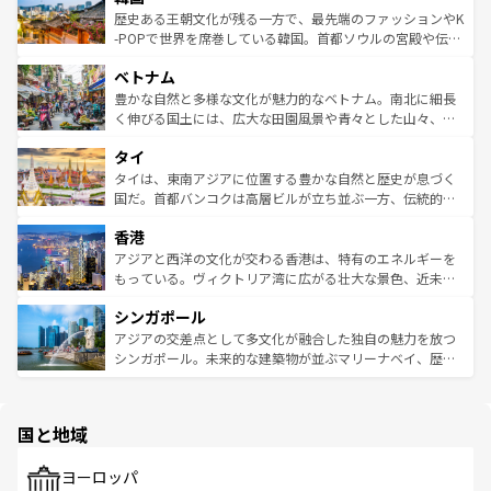
は
コンテンツ一覧
を参照してほしい。
ビング、ハイキングなど、アウトドア好きにはたまらな
と山間の静けさが共存しており、訪れる人に新しい発見と
歴史ある王朝文化が残る一方で、最先端のファッションやK
い。オーストラリアの多彩な魅力を存分に味わいつくそ
驚きをもたらしてくれる。また、奥深い台湾の食文化も魅
-POPで世界を席巻している韓国。首都ソウルの宮殿や伝統
う。 なお、新着のオーストラリア情報は
コンテンツ一覧
を
力で、夜市などの屋台グルメから高級料理、ヘルシーで美
家屋が並ぶエリアでは韓国の歴史と文化に浸ることがで
参照してほしい。
ベトナム
容にもいいと評判のスイーツなど、バラエティ豊かな料理
き、地方に足を延ばせば四季折々の自然美を楽しむことが
が味わえる。 なお、新着の台湾情報は
コンテンツ一覧
を参
できる。そして、キムチや焼肉、絶品のストリートフード
豊かな自然と多様な文化が魅力的なベトナム。南北に細長
照してほしい。
まで、さまざまな韓国料理が待っている。夜には、韓国な
く伸びる国土には、広大な田園風景や青々とした山々、世
らではのナイトライフも堪能できる。あたたかいホスピタ
界遺産に登録された壮大な自然景観が点在し、都市部では
タイ
リティに包まれながら、韓国の多彩な魅力を心ゆくまで味
急速な発展と共に伝統が息づく。ハノイの古い町並みやホ
わってみてほしい。 なお、新着の韓国情報は
コンテンツ一
ーチミン市のフランス統治時代の建物も、独特の雰囲気を
タイは、東南アジアに位置する豊かな自然と歴史が息づく
覧
を参照してほしい。
醸し出している。また、バラエティの豊かさとおいしさで
国だ。首都バンコクは高層ビルが立ち並ぶ一方、伝統的な
世界中の食通を魅了してやまないベトナム料理も魅力のひ
寺院や市場がいたるところに点在し、古きよき文化と現代
香港
とつ。フォーやバインミー、ベトナムコーヒーなどは、ぜ
の活気が交差している。北部ではチェンマイなどの山岳地
ひ現地で味わいたい。どの地域を訪れてもあたたかい人々
帯で自然と触れ合い、南部ではプーケットやクラビの美し
アジアと西洋の文化が交わる香港は、特有のエネルギーを
が旅行者を迎えてくれるので、きっと忘れられない旅にな
いビーチでリゾート気分を楽しむことができる。タイ料理
もっている。ヴィクトリア湾に広がる壮大な景色、近未来
るはずだ。 なお、新着のベトナム情報は
コンテンツ一覧
を
は世界的に有名で、屋台から高級レストランまで味覚を刺
的なアートスポット、そして歴史と現代が融合した町並
参照してほしい。
シンガポール
激する。気候は一年中温暖で、どの季節にも異なる楽しみ
み、どこを訪れても感動するはず。観光スポットが密集し
が待っている。親しみやすいタイの人々、仏教を中心とし
ており、効率よく見どころを回れるのも魅力。息をのむよ
アジアの交差点として多文化が融合した独自の魅力を放つ
た文化、そして多様な観光資源が、訪れる旅人を魅了し続
うな絶景から文化的な体験まで、香港を存分に楽しみ尽く
シンガポール。未来的な建築物が並ぶマリーナベイ、歴史
ける。 なお、新着のタイ情報は
コンテンツ一覧
を参照して
そう。 なお、新着の香港情報は
コンテンツ一覧
を参照して
と伝統を感じられるエスニックタウン、多数の緑豊かな公
ほしい。
ほしい。
園や自然保護区など、自然が調和した近代的な景観と文化
の多様性あふれるカラフルな町は、どこを歩いても新しい
国と地域
発見がある。さらに、治安のよさや充実した公共交通機関
も、旅行者にとっては魅力的なポイント。グルメも豊富
で、ホーカーズは地元の風情を楽しめる外せないスポット
ヨーロッパ