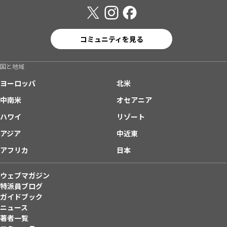
コミュニティを見る
国と地域
ヨーロッパ
北米
中南米
オセアニア
ハワイ
リゾート
アジア
中近東
アフリカ
日本
ウェブマガジン
特派員ブログ
ガイドブック
ニュース
著者一覧