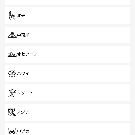
だ。訪れる人を飽きさせないシンガポールで、多様な魅力
を体感しよう。 なお、新着のシンガポール情報は
コンテン
ツ一覧
を参照してほしい。
北米
中南米
オセアニア
ハワイ
リゾート
アジア
中近東