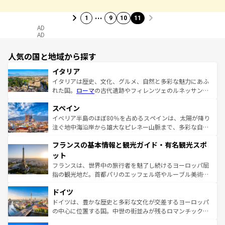
…
1
9
10
11
AD
AD
人気の国と地域から探す
イタリア
イタリアは歴史、文化、グルメ、自然と多彩な魅力にあふ
れた国。
ローマ
の古代遺跡やフィレンツェのルネッサンス
美術、ヴェネツィアの運河など、歴史あるスポットはもち
スペイン
ろん、トスカーナの美しい田園風景やアマルフィ海岸の絶
景など、自然景観も見逃せない。観光の合間には、本場の
イベリア半島のほぼ80％を占めるスペインは、太陽が降り
ピザやパスタなど、絶品のイタリア料理を堪能することも
注ぐ地中海沿岸から雄大なピレネー山脈まで、多彩な自然
できる。朝目覚めてから夜眠るまで、すべての瞬間を楽し
と文化が詰まったヨーロッパ屈指の旅行先だ。多様な地域
フランスの基本情報と観光ガイド・有名観光スポ
ませてくれるイタリアで、忘れられない旅をしてみよう！
文化が根付くこの国では、情熱的なフラメンコ、熱気あふ
なお、新着のイタリア情報は
コンテンツ一覧
を参照してほ
れる闘牛、そして美味しいタパスが生活の一部となってい
ット
しい。
る。首都マドリードの洗練された雰囲気や、バルセロナの
フランスは、世界中の旅行者を魅了し続けるヨーロッパ屈
アートに溢れた街角から、地方では古代ローマ遺跡や中世
指の観光地だ。首都パリのエッフェル塔やルーブル美術館
の城塞都市、穏やかなビーチリゾートまで多彩な表情を見
といった象徴的なスポットから、田舎町の古風な美しさま
せる。地方によって風土や気候が異なるスペインはその個
ドイツ
で、幅広い魅力が詰まっている。華麗な宮殿、歴史的な大
性で訪れる人を魅了する。 なお、新着のスペイン情報は
コ
聖堂、美しいビーチ、そして豊かな自然が、訪れる者を心
ドイツは、豊かな歴史と多彩な文化が交差するヨーロッパ
ンテンツ一覧
を参照してほしい。
から魅了する。また、フランスは美食の国としても知ら
の中心に位置する国。中世の街並みが残るロマンチック街
れ、フランス料理はユネスコ無形文化遺産にも登録されて
道から、未来を先取りするようなモダンな都市まで多様な