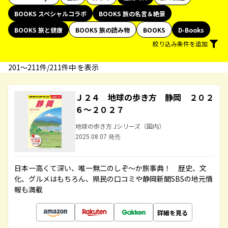
BOOKS スペシャルコラボ
BOOKS 旅の名言＆絶景
BOOKS 旅と健康
BOOKS 旅の読み物
BOOKS
D-Books
絞り込み条件を追加
201〜211件/211件中 を表示
Ｊ２４ 地球の歩き方 静岡 ２０２
６～２０２７
地球の歩き方 Jシリーズ（国内）
2025.08.07 発売
日本一高くて深い、唯一無二のしぞ～か旅事典！ 歴史、文
化、グルメはもちろん、県民の口コミや静岡新聞SBSの地元情
報も満載
詳細を見る