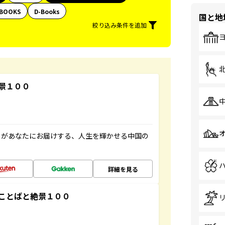
BOOKS
D-Books
国と地
絞り込み条件を追加
景１００
」があなたにお届けする、人生を輝かせる中国の
詳細を見る
ことばと絶景１００