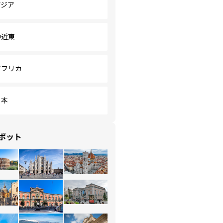
アジア
中近東
アフリカ
日本
ポット