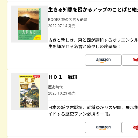
生きる知恵を授かるアラブのことばと絶
BOOKS 旅の名言＆絶景
2022.07.14 発売
古きと新しき、東と西が調和するオリエンタ
生を輝かせる名言と癒やしの絶景集！
Ｈ０１ 戦国
歴史時代
2025.10.23 発売
日本の城や古戦場、武将ゆかりの史跡、展示
イドする歴史ファン必携の一冊。