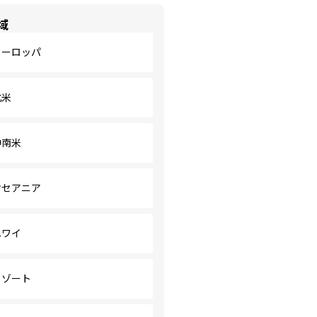
域
ヨーロッパ
北米
中南米
オセアニア
ハワイ
リゾート