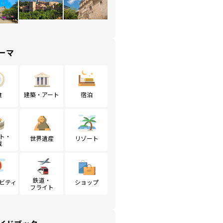
ーマ
食
建築・アート
宿泊
ト・
世界遺産
リゾート
戦
鉄道・
ビティ
ショップ
フライト