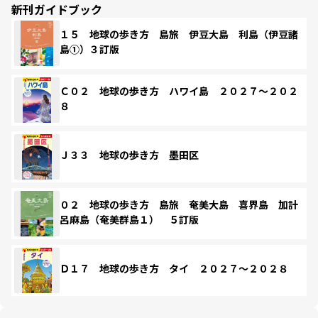
新刊ガイドブック
１５ 地球の歩き方 島旅 伊豆大島 利島（伊豆諸
島①）３訂版
Ｃ０２ 地球の歩き方 ハワイ島 ２０２７～２０２
８
Ｊ３３ 地球の歩き方 墨田区
０２ 地球の歩き方 島旅 奄美大島 喜界島 加計
呂麻島（奄美群島１） ５訂版
Ｄ１７ 地球の歩き方 タイ ２０２７～２０２８