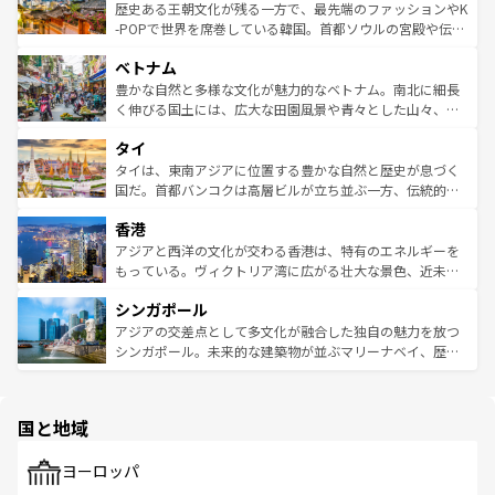
は
コンテンツ一覧
を参照してほしい。
ビング、ハイキングなど、アウトドア好きにはたまらな
と山間の静けさが共存しており、訪れる人に新しい発見と
歴史ある王朝文化が残る一方で、最先端のファッションやK
い。オーストラリアの多彩な魅力を存分に味わいつくそ
驚きをもたらしてくれる。また、奥深い台湾の食文化も魅
-POPで世界を席巻している韓国。首都ソウルの宮殿や伝統
う。 なお、新着のオーストラリア情報は
コンテンツ一覧
を
力で、夜市などの屋台グルメから高級料理、ヘルシーで美
家屋が並ぶエリアでは韓国の歴史と文化に浸ることがで
参照してほしい。
ベトナム
容にもいいと評判のスイーツなど、バラエティ豊かな料理
き、地方に足を延ばせば四季折々の自然美を楽しむことが
が味わえる。 なお、新着の台湾情報は
コンテンツ一覧
を参
できる。そして、キムチや焼肉、絶品のストリートフード
豊かな自然と多様な文化が魅力的なベトナム。南北に細長
照してほしい。
まで、さまざまな韓国料理が待っている。夜には、韓国な
く伸びる国土には、広大な田園風景や青々とした山々、世
らではのナイトライフも堪能できる。あたたかいホスピタ
界遺産に登録された壮大な自然景観が点在し、都市部では
タイ
リティに包まれながら、韓国の多彩な魅力を心ゆくまで味
急速な発展と共に伝統が息づく。ハノイの古い町並みやホ
わってみてほしい。 なお、新着の韓国情報は
コンテンツ一
ーチミン市のフランス統治時代の建物も、独特の雰囲気を
タイは、東南アジアに位置する豊かな自然と歴史が息づく
覧
を参照してほしい。
醸し出している。また、バラエティの豊かさとおいしさで
国だ。首都バンコクは高層ビルが立ち並ぶ一方、伝統的な
世界中の食通を魅了してやまないベトナム料理も魅力のひ
寺院や市場がいたるところに点在し、古きよき文化と現代
香港
とつ。フォーやバインミー、ベトナムコーヒーなどは、ぜ
の活気が交差している。北部ではチェンマイなどの山岳地
ひ現地で味わいたい。どの地域を訪れてもあたたかい人々
帯で自然と触れ合い、南部ではプーケットやクラビの美し
アジアと西洋の文化が交わる香港は、特有のエネルギーを
が旅行者を迎えてくれるので、きっと忘れられない旅にな
いビーチでリゾート気分を楽しむことができる。タイ料理
もっている。ヴィクトリア湾に広がる壮大な景色、近未来
るはずだ。 なお、新着のベトナム情報は
コンテンツ一覧
を
は世界的に有名で、屋台から高級レストランまで味覚を刺
的なアートスポット、そして歴史と現代が融合した町並
参照してほしい。
シンガポール
激する。気候は一年中温暖で、どの季節にも異なる楽しみ
み、どこを訪れても感動するはず。観光スポットが密集し
が待っている。親しみやすいタイの人々、仏教を中心とし
ており、効率よく見どころを回れるのも魅力。息をのむよ
アジアの交差点として多文化が融合した独自の魅力を放つ
た文化、そして多様な観光資源が、訪れる旅人を魅了し続
うな絶景から文化的な体験まで、香港を存分に楽しみ尽く
シンガポール。未来的な建築物が並ぶマリーナベイ、歴史
ける。 なお、新着のタイ情報は
コンテンツ一覧
を参照して
そう。 なお、新着の香港情報は
コンテンツ一覧
を参照して
と伝統を感じられるエスニックタウン、多数の緑豊かな公
ほしい。
ほしい。
園や自然保護区など、自然が調和した近代的な景観と文化
の多様性あふれるカラフルな町は、どこを歩いても新しい
国と地域
発見がある。さらに、治安のよさや充実した公共交通機関
も、旅行者にとっては魅力的なポイント。グルメも豊富
で、ホーカーズは地元の風情を楽しめる外せないスポット
ヨーロッパ
だ。訪れる人を飽きさせないシンガポールで、多様な魅力