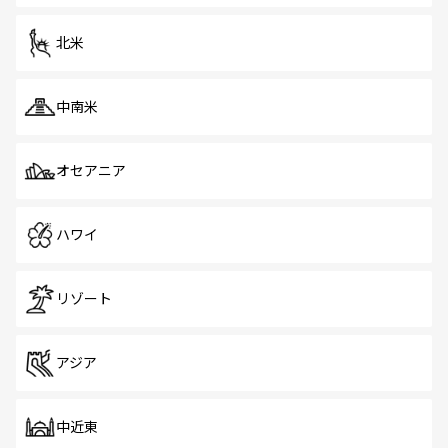
を体感しよう。 なお、新着のシンガポール情報は
コンテン
ツ一覧
を参照してほしい。
北米
中南米
オセアニア
ハワイ
リゾート
アジア
中近東