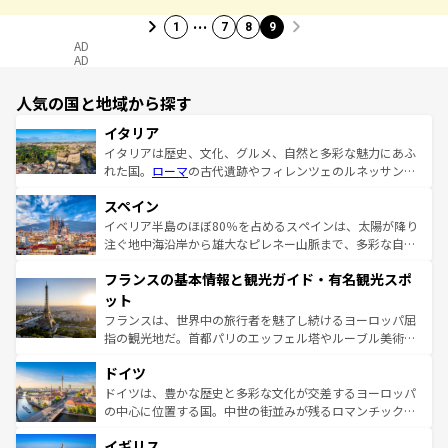
…
1
7
8
9
AD
AD
人気の国と地域から探す
イタリア
イタリアは歴史、文化、グルメ、自然と多彩な魅力にあふ
れた国。
ローマ
の古代遺跡やフィレンツェのルネッサンス
美術、ヴェネツィアの運河など、歴史あるスポットはもち
スペイン
ろん、トスカーナの美しい田園風景やアマルフィ海岸の絶
景など、自然景観も見逃せない。観光の合間には、本場の
イベリア半島のほぼ80％を占めるスペインは、太陽が降り
ピザやパスタなど、絶品のイタリア料理を堪能することも
注ぐ地中海沿岸から雄大なピレネー山脈まで、多彩な自然
できる。朝目覚めてから夜眠るまで、すべての瞬間を楽し
と文化が詰まったヨーロッパ屈指の旅行先だ。多様な地域
フランスの基本情報と観光ガイド・有名観光スポ
ませてくれるイタリアで、忘れられない旅をしてみよう！
文化が根付くこの国では、情熱的なフラメンコ、熱気あふ
なお、新着のイタリア情報は
コンテンツ一覧
を参照してほ
れる闘牛、そして美味しいタパスが生活の一部となってい
ット
しい。
る。首都マドリードの洗練された雰囲気や、バルセロナの
フランスは、世界中の旅行者を魅了し続けるヨーロッパ屈
アートに溢れた街角から、地方では古代ローマ遺跡や中世
指の観光地だ。首都パリのエッフェル塔やルーブル美術館
の城塞都市、穏やかなビーチリゾートまで多彩な表情を見
といった象徴的なスポットから、田舎町の古風な美しさま
せる。地方によって風土や気候が異なるスペインはその個
ドイツ
で、幅広い魅力が詰まっている。華麗な宮殿、歴史的な大
性で訪れる人を魅了する。 なお、新着のスペイン情報は
コ
聖堂、美しいビーチ、そして豊かな自然が、訪れる者を心
ドイツは、豊かな歴史と多彩な文化が交差するヨーロッパ
ンテンツ一覧
を参照してほしい。
から魅了する。また、フランスは美食の国としても知ら
の中心に位置する国。中世の街並みが残るロマンチック街
れ、フランス料理はユネスコ無形文化遺産にも登録されて
道から、未来を先取りするようなモダンな都市まで多様な
イギリス
いる。シャンパンの発祥地であるランス、プロヴァンスの
顔を持つこの国は、どこを歩いても飽きることがない。ベ