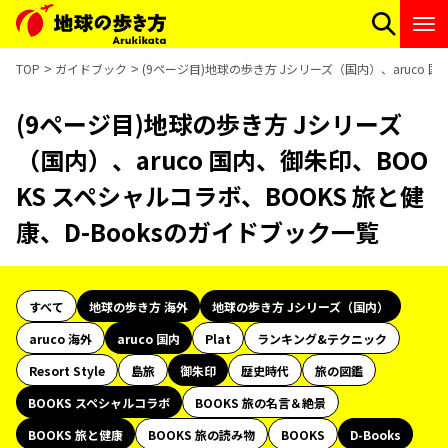
TOP
ガイドブック
(9ページ目)地球の歩き方 Jシリーズ（国内）、aruco 国
(9ページ目)地球の歩き方 Jシリーズ
（国内）、aruco 国内、御朱印、BOO
KS スペシャルコラボ、BOOKS 旅と健
康、D-Booksのガイドブック一覧
すべて
地球の歩き方 海外
地球の歩き方 Jシリーズ（国内）
aruco 海外
aruco 国内
Plat
ランキング&テクニック
Resort Style
島旅
御朱印
歴史時代
旅の図鑑
BOOKS スペシャルコラボ
BOOKS 旅の名言＆絶景
BOOKS 旅と健康
BOOKS 旅の読み物
BOOKS
D-Books