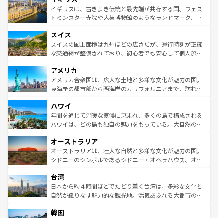
香り高いラベンダー畑など、多彩な楽しみ方が可能だ。さ
ルリンの文化的活気、バイエルン州のアルプスの絶景、そ
イギリスは、古きよき伝統と最先端が共存する国。ウェス
らに、パリ以外の地域にも魅力が溢れており、どの街角に
してライン川沿いのワイン畑といった風景は必見。ビール
トミンスター寺院や大英博物館のようなランドマーク、歴
も豊かな歴史と文化が息づいている。パリ以外の個性あふ
とソーセージを味わいながら地元の人と過ごす楽しい時間
史ある大学都市、美しい丘陵地帯や牧歌的な風景など、エ
れる地方に足を運ぶとそれぞれで全く異なる文化を体験で
スイス
は、お酒好きな人にはぜひ体験してほしい。 なお、新着の
リアごとに異なる魅力がある。また、優雅なアフタヌーン
きるだろう。 なお、新着のフランス情報は
コンテンツ一覧
ドイツ情報は
コンテンツ一覧
を参照してほしい。
ティー、ビール好きにはたまらない英国パブ、サッカー観
スイスの国土面積は九州ほどの広さだが、運行時刻が正確
を参照してほしい。
戦など、本場だからこそできる体験も豊富。イギリスを旅
な交通網が整備されており、初心者でも安心して個人旅行
して楽しみつくそう。 なお、新着のイギリス情報は
コンテ
を楽しめる。日本同様に時刻表どおりの旅が可能だ。中世
アメリカ
ンツ一覧
を参照してほしい。
の建物がそのまま残る町や、スイスならではのユニークな
博物館もあり、アルプス観光だけでなく町歩きも満喫する
アメリカ合衆国は、広大な土地と多様な文化が魅力の国。
ことができる。国民の所得が高いため物価も高いが、旅行
東海岸の都市部から西海岸のカリフォルニアまで、訪れる
者向けの交通パス提供のサービスもあり、うまく活用すれ
場所ごとに異なる風景と体験が待っている。ニューヨーク
ハワイ
ば市内交通費無料で観光を楽しむこともできる。 なお、新
のような巨大都市は、観光、ショッピング、エンターテイ
着のスイス情報は
コンテンツ一覧
を参照してほしい。
ンメントが詰まった刺激的なスポットだ。一方、アメリカ
年間を通じて温暖な気候に恵まれ、多くの島で構成される
西部には大自然が広がり、グランドキャニオンやイエロー
ハワイは、どの島も独自の魅力をもっている。大自然の神
ストーン国立公園といった絶景が堪能できる。さらに、南
秘を感じたいなら、火山が生み出した壮大な景観を誇るハ
オーストラリア
部のニューオーリンズでは、音楽と美食が融合した独特の
ワイ島は見逃せない。また、定番の観光地といえばオアフ
文化が魅力。旅行者はアメリカの各地域で異なる魅力を楽
島だが、静かな自然を求めるならマウイ島やカウアイ島が
オーストラリアは、壮大な自然と多様な文化が魅力の国。
しみながら、その多様性と豊かな歴史を感じることができ
おすすめ。エメラルドグリーンに輝く海をはじめ、豊かな
シドニーのシンボルであるシドニー・オペラハウス、オー
るだろう。車でのロードトリップや列車の旅も、アメリカ
文化や歴史が息づいている。「アロハスピリット」と呼ば
ストラリア東海岸北部に広がる大サンゴ礁地帯グレートバ
ならではの贅沢な旅のスタイルだ。 なお、新着のアメリカ
台湾
れるおもてなしの心で訪れる人々を迎えてくれるハワイの
リアリーフや大陸中央部にそびえるウルル（エアーズロッ
情報は
コンテンツ一覧
を参照してほしい。
人々、おいしいローカルフードやハワイアンミュージッ
ク）、タスマニアの美しい原生林やケアンズの熱帯雨林な
日本から約４時間ほどでたどり着く台湾は、多彩な文化と
ク、伝統的なフラダンスなど、すべてがハワイの魅力を彩
ど、見どころがたくさん。また、カフェやワイン、オージ
自然が織りなす魅力的な観光地。活気あふれる大都市の台
っている。訪れるたびに新しい発見と感動が待っているハ
ービーフなどの食文化も豊かで、美味しいものであふれて
北やノスタルジックな町並みが人気な九份（ジォウフェ
ワイを、存分に味わってほしい。 なお、新着のハワイ情報
韓国
いる。アクティビティも充実しており、サーフィンやダイ
ン）、静ひつな山岳地帯である台湾東部など、都市の喧騒