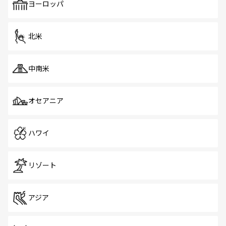
で、ホーカーズは地元の風情を楽しめる外せないスポット
ヨーロッパ
だ。訪れる人を飽きさせないシンガポールで、多様な魅力
を体感しよう。 なお、新着のシンガポール情報は
コンテン
ツ一覧
を参照してほしい。
北米
中南米
オセアニア
ハワイ
リゾート
アジア