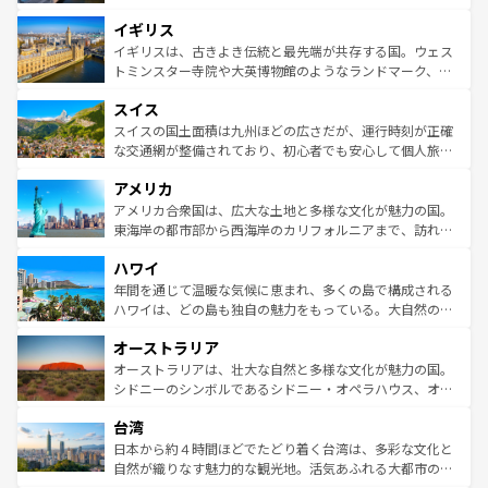
れ、フランス料理はユネスコ無形文化遺産にも登録されて
道から、未来を先取りするようなモダンな都市まで多様な
イギリス
いる。シャンパンの発祥地であるランス、プロヴァンスの
顔を持つこの国は、どこを歩いても飽きることがない。ベ
香り高いラベンダー畑など、多彩な楽しみ方が可能だ。さ
ルリンの文化的活気、バイエルン州のアルプスの絶景、そ
イギリスは、古きよき伝統と最先端が共存する国。ウェス
らに、パリ以外の地域にも魅力が溢れており、どの街角に
してライン川沿いのワイン畑といった風景は必見。ビール
トミンスター寺院や大英博物館のようなランドマーク、歴
も豊かな歴史と文化が息づいている。パリ以外の個性あふ
とソーセージを味わいながら地元の人と過ごす楽しい時間
史ある大学都市、美しい丘陵地帯や牧歌的な風景など、エ
れる地方に足を運ぶとそれぞれで全く異なる文化を体験で
スイス
は、お酒好きな人にはぜひ体験してほしい。 なお、新着の
リアごとに異なる魅力がある。また、優雅なアフタヌーン
きるだろう。 なお、新着のフランス情報は
コンテンツ一覧
ドイツ情報は
コンテンツ一覧
を参照してほしい。
ティー、ビール好きにはたまらない英国パブ、サッカー観
スイスの国土面積は九州ほどの広さだが、運行時刻が正確
を参照してほしい。
戦など、本場だからこそできる体験も豊富。イギリスを旅
な交通網が整備されており、初心者でも安心して個人旅行
して楽しみつくそう。 なお、新着のイギリス情報は
コンテ
を楽しめる。日本同様に時刻表どおりの旅が可能だ。中世
アメリカ
ンツ一覧
を参照してほしい。
の建物がそのまま残る町や、スイスならではのユニークな
博物館もあり、アルプス観光だけでなく町歩きも満喫する
アメリカ合衆国は、広大な土地と多様な文化が魅力の国。
ことができる。国民の所得が高いため物価も高いが、旅行
東海岸の都市部から西海岸のカリフォルニアまで、訪れる
者向けの交通パス提供のサービスもあり、うまく活用すれ
場所ごとに異なる風景と体験が待っている。ニューヨーク
ハワイ
ば市内交通費無料で観光を楽しむこともできる。 なお、新
のような巨大都市は、観光、ショッピング、エンターテイ
着のスイス情報は
コンテンツ一覧
を参照してほしい。
ンメントが詰まった刺激的なスポットだ。一方、アメリカ
年間を通じて温暖な気候に恵まれ、多くの島で構成される
西部には大自然が広がり、グランドキャニオンやイエロー
ハワイは、どの島も独自の魅力をもっている。大自然の神
ストーン国立公園といった絶景が堪能できる。さらに、南
秘を感じたいなら、火山が生み出した壮大な景観を誇るハ
オーストラリア
部のニューオーリンズでは、音楽と美食が融合した独特の
ワイ島は見逃せない。また、定番の観光地といえばオアフ
文化が魅力。旅行者はアメリカの各地域で異なる魅力を楽
島だが、静かな自然を求めるならマウイ島やカウアイ島が
オーストラリアは、壮大な自然と多様な文化が魅力の国。
しみながら、その多様性と豊かな歴史を感じることができ
おすすめ。エメラルドグリーンに輝く海をはじめ、豊かな
シドニーのシンボルであるシドニー・オペラハウス、オー
るだろう。車でのロードトリップや列車の旅も、アメリカ
文化や歴史が息づいている。「アロハスピリット」と呼ば
ストラリア東海岸北部に広がる大サンゴ礁地帯グレートバ
ならではの贅沢な旅のスタイルだ。 なお、新着のアメリカ
台湾
れるおもてなしの心で訪れる人々を迎えてくれるハワイの
リアリーフや大陸中央部にそびえるウルル（エアーズロッ
情報は
コンテンツ一覧
を参照してほしい。
人々、おいしいローカルフードやハワイアンミュージッ
ク）、タスマニアの美しい原生林やケアンズの熱帯雨林な
日本から約４時間ほどでたどり着く台湾は、多彩な文化と
ク、伝統的なフラダンスなど、すべてがハワイの魅力を彩
ど、見どころがたくさん。また、カフェやワイン、オージ
自然が織りなす魅力的な観光地。活気あふれる大都市の台
っている。訪れるたびに新しい発見と感動が待っているハ
ービーフなどの食文化も豊かで、美味しいものであふれて
北やノスタルジックな町並みが人気な九份（ジォウフェ