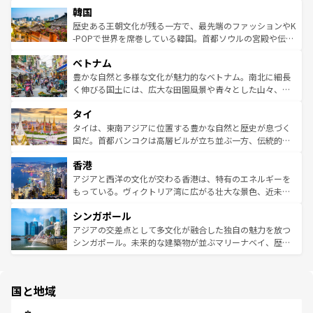
ワイを、存分に味わってほしい。 なお、新着のハワイ情報
韓国
いる。アクティビティも充実しており、サーフィンやダイ
ン）、静ひつな山岳地帯である台湾東部など、都市の喧騒
は
コンテンツ一覧
を参照してほしい。
ビング、ハイキングなど、アウトドア好きにはたまらな
と山間の静けさが共存しており、訪れる人に新しい発見と
歴史ある王朝文化が残る一方で、最先端のファッションやK
い。オーストラリアの多彩な魅力を存分に味わいつくそ
驚きをもたらしてくれる。また、奥深い台湾の食文化も魅
-POPで世界を席巻している韓国。首都ソウルの宮殿や伝統
う。 なお、新着のオーストラリア情報は
コンテンツ一覧
を
力で、夜市などの屋台グルメから高級料理、ヘルシーで美
家屋が並ぶエリアでは韓国の歴史と文化に浸ることがで
参照してほしい。
ベトナム
容にもいいと評判のスイーツなど、バラエティ豊かな料理
き、地方に足を延ばせば四季折々の自然美を楽しむことが
が味わえる。 なお、新着の台湾情報は
コンテンツ一覧
を参
できる。そして、キムチや焼肉、絶品のストリートフード
豊かな自然と多様な文化が魅力的なベトナム。南北に細長
照してほしい。
まで、さまざまな韓国料理が待っている。夜には、韓国な
く伸びる国土には、広大な田園風景や青々とした山々、世
らではのナイトライフも堪能できる。あたたかいホスピタ
界遺産に登録された壮大な自然景観が点在し、都市部では
タイ
リティに包まれながら、韓国の多彩な魅力を心ゆくまで味
急速な発展と共に伝統が息づく。ハノイの古い町並みやホ
わってみてほしい。 なお、新着の韓国情報は
コンテンツ一
ーチミン市のフランス統治時代の建物も、独特の雰囲気を
タイは、東南アジアに位置する豊かな自然と歴史が息づく
覧
を参照してほしい。
醸し出している。また、バラエティの豊かさとおいしさで
国だ。首都バンコクは高層ビルが立ち並ぶ一方、伝統的な
世界中の食通を魅了してやまないベトナム料理も魅力のひ
寺院や市場がいたるところに点在し、古きよき文化と現代
香港
とつ。フォーやバインミー、ベトナムコーヒーなどは、ぜ
の活気が交差している。北部ではチェンマイなどの山岳地
ひ現地で味わいたい。どの地域を訪れてもあたたかい人々
帯で自然と触れ合い、南部ではプーケットやクラビの美し
アジアと西洋の文化が交わる香港は、特有のエネルギーを
が旅行者を迎えてくれるので、きっと忘れられない旅にな
いビーチでリゾート気分を楽しむことができる。タイ料理
もっている。ヴィクトリア湾に広がる壮大な景色、近未来
るはずだ。 なお、新着のベトナム情報は
コンテンツ一覧
を
は世界的に有名で、屋台から高級レストランまで味覚を刺
的なアートスポット、そして歴史と現代が融合した町並
参照してほしい。
シンガポール
激する。気候は一年中温暖で、どの季節にも異なる楽しみ
み、どこを訪れても感動するはず。観光スポットが密集し
が待っている。親しみやすいタイの人々、仏教を中心とし
ており、効率よく見どころを回れるのも魅力。息をのむよ
アジアの交差点として多文化が融合した独自の魅力を放つ
た文化、そして多様な観光資源が、訪れる旅人を魅了し続
うな絶景から文化的な体験まで、香港を存分に楽しみ尽く
シンガポール。未来的な建築物が並ぶマリーナベイ、歴史
ける。 なお、新着のタイ情報は
コンテンツ一覧
を参照して
そう。 なお、新着の香港情報は
コンテンツ一覧
を参照して
と伝統を感じられるエスニックタウン、多数の緑豊かな公
ほしい。
ほしい。
園や自然保護区など、自然が調和した近代的な景観と文化
の多様性あふれるカラフルな町は、どこを歩いても新しい
国と地域
発見がある。さらに、治安のよさや充実した公共交通機関
も、旅行者にとっては魅力的なポイント。グルメも豊富