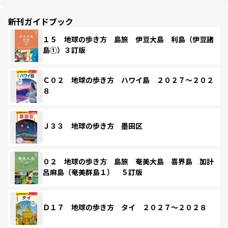
新刊ガイドブック
１５ 地球の歩き方 島旅 伊豆大島 利島（伊豆諸
島①）３訂版
Ｃ０２ 地球の歩き方 ハワイ島 ２０２７～２０２
８
Ｊ３３ 地球の歩き方 墨田区
０２ 地球の歩き方 島旅 奄美大島 喜界島 加計
呂麻島（奄美群島１） ５訂版
Ｄ１７ 地球の歩き方 タイ ２０２７～２０２８