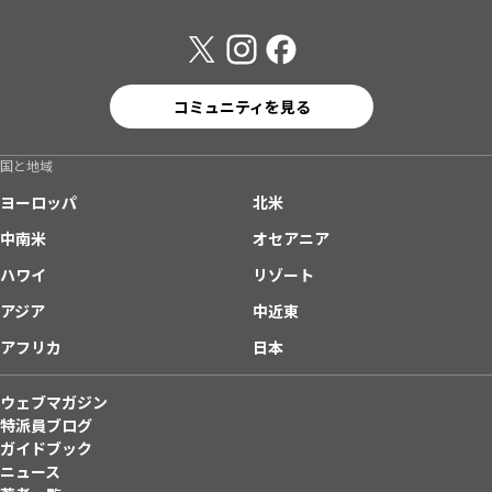
コミュニティを見る
国と地域
ヨーロッパ
北米
中南米
オセアニア
ハワイ
リゾート
アジア
中近東
アフリカ
日本
ウェブマガジン
特派員ブログ
ガイドブック
ニュース