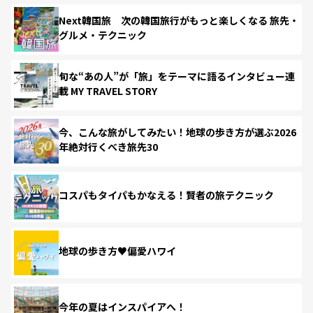
Next韓国旅 次の韓国旅行がもっと楽しくなる 旅先・
グルメ・テクニック
旬な“あの人”が「旅」をテーマに語るインタビュー連
載 MY TRAVEL STORY
今、こんな旅がしてみたい！地球の歩き方が選ぶ2026
年絶対行くべき旅先30
コスパもタイパもかなえる！賢者の旅テクニック
地球の歩き方♥偏愛ハワイ
今年の夏はインスパイアへ！