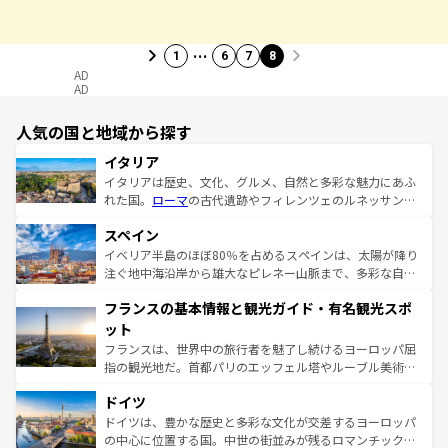
…
1
6
7
8
AD
AD
人気の国と地域から探す
イタリア
イタリアは歴史、文化、グルメ、自然と多彩な魅力にあふ
れた国。
ローマ
の古代遺跡やフィレンツェのルネッサンス
美術、ヴェネツィアの運河など、歴史あるスポットはもち
スペイン
ろん、トスカーナの美しい田園風景やアマルフィ海岸の絶
景など、自然景観も見逃せない。観光の合間には、本場の
イベリア半島のほぼ80％を占めるスペインは、太陽が降り
ピザやパスタなど、絶品のイタリア料理を堪能することも
注ぐ地中海沿岸から雄大なピレネー山脈まで、多彩な自然
できる。朝目覚めてから夜眠るまで、すべての瞬間を楽し
と文化が詰まったヨーロッパ屈指の旅行先だ。多様な地域
フランスの基本情報と観光ガイド・有名観光スポ
ませてくれるイタリアで、忘れられない旅をしてみよう！
文化が根付くこの国では、情熱的なフラメンコ、熱気あふ
なお、新着のイタリア情報は
コンテンツ一覧
を参照してほ
れる闘牛、そして美味しいタパスが生活の一部となってい
ット
しい。
る。首都マドリードの洗練された雰囲気や、バルセロナの
フランスは、世界中の旅行者を魅了し続けるヨーロッパ屈
アートに溢れた街角から、地方では古代ローマ遺跡や中世
指の観光地だ。首都パリのエッフェル塔やルーブル美術館
の城塞都市、穏やかなビーチリゾートまで多彩な表情を見
といった象徴的なスポットから、田舎町の古風な美しさま
せる。地方によって風土や気候が異なるスペインはその個
ドイツ
で、幅広い魅力が詰まっている。華麗な宮殿、歴史的な大
性で訪れる人を魅了する。 なお、新着のスペイン情報は
コ
聖堂、美しいビーチ、そして豊かな自然が、訪れる者を心
ドイツは、豊かな歴史と多彩な文化が交差するヨーロッパ
ンテンツ一覧
を参照してほしい。
から魅了する。また、フランスは美食の国としても知ら
の中心に位置する国。中世の街並みが残るロマンチック街