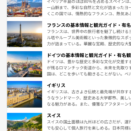
イベリア半島のほぼ80％を占めるスペインは
なお、新着のイタリア情報は
コンテンツ一覧
ー山脈まで、多彩な自然と文化が詰まったヨ
くこの国では、情熱的なフラメンコ、熱気あ
となっている。首都マドリードの洗練された
フランスの基本情報と観光ガイド・有名
ら、地方では古代ローマ遺跡や中世の城塞都
フランスは、世界中の旅行者を魅了し続ける
せる。地方によって風土や気候が異なるスペイン
ル塔やルーブル美術館といった象徴的なスポ
新着のスペイン情報は
コンテンツ一覧
を参照
力が詰まっている。華麗な宮殿、歴史的な大
る者を心から魅了する。また、フランスは美
ドイツの基本情報と観光ガイド・有名観
無形文化遺産にも登録されている。シャンパ
ドイツは、豊かな歴史と多彩な文化が交差す
いラベンダー畑など、多彩な楽しみ方が可能
が残るロマンチック街道から、未来を先取り
り、どの街角にも豊かな歴史と文化が息づい
国は、どこを歩いても飽きることがない。ベ
絶景、そしてライン川沿いのワイン畑といっ
一覧
を参照してほしい。
イギリス
ら地元の人と過ごす楽しい時間は、お酒好きな人にはぜ
イギリスは、古きよき伝統と最先端が共存す
イツ情報は
コンテンツ一覧
を参照してほしい
うなランドマーク、歴史ある大学都市、美し
なる魅力がある。また、優雅なアフタヌーン
ッカー観戦など、本場だからこそできる体験も
スイス
お、新着のイギリス情報は
コンテンツ一覧
を
スイスの国土面積は九州ほどの広さだが、運
でも安心して個人旅行を楽しめる。日本同様