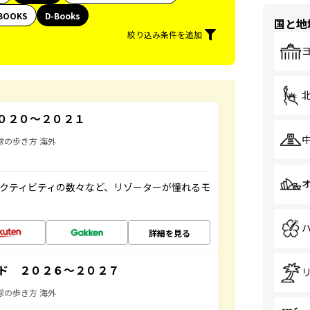
BOOKS
D-Books
国と地
絞り込み条件を追加
０２０～２０２１
球の歩き方 海外
クティビティの数々など、リゾーターが憧れるモ
詳細を見る
ド ２０２６～２０２７
球の歩き方 海外