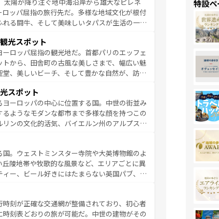
、太陽が降り注ぐ地中海沿岸から雄大なピレネ
特設ペ
を参照してほしい。
ーロッパ屈指の旅行先だ。多様な地域文化が根付
ふれる闘牛、そして美味しいタパスが生活の一部
雰囲気や、バルセロナのアートに溢れた街角か
観光スポット
市、穏やかなビーチリゾートまで多彩な表情を見
ヨーロッパ屈指の観光地だ。首都パリのエッフェ
はその個性で訪れる人を魅了する。 なお、
ットから、田舎町の古風な美しさまで、幅広い魅
してほしい。
聖堂、美しいビーチ、そして豊かな自然が、訪れ
食の国としても知られ、フランス料理はユネスコ
光スポット
ンの発祥地であるランス、プロヴァンスの香り高
るヨーロッパの中心に位置する国。中世の街並み
だ。さらに、パリ以外の地域にも魅力が溢れてお
するようなモダンな都市まで多様な顔を持つこの
ている。パリ以外の個性あふれる地方に足を運ぶ
ルリンの文化的活気、バイエルン州のアルプスの
とそれぞれで全く異なる文化を体験できるだろう。 なお、新着のフランス情報は
コンテンツ
た風景は必見。ビールとソーセージを味わいなが
ひ体験してほしい。 なお、新着のド
る国。ウェストミンスター寺院や大英博物館のよ
。
い丘陵地帯や牧歌的な風景など、エリアごとに異
ティー、ビール好きにはたまらない英国パブ、サ
豊富。イギリスを旅して楽しみつくそう。 な
参照してほしい。
行時刻が正確な交通網が整備されており、初心者
に時刻表どおりの旅が可能だ。中世の建物がその