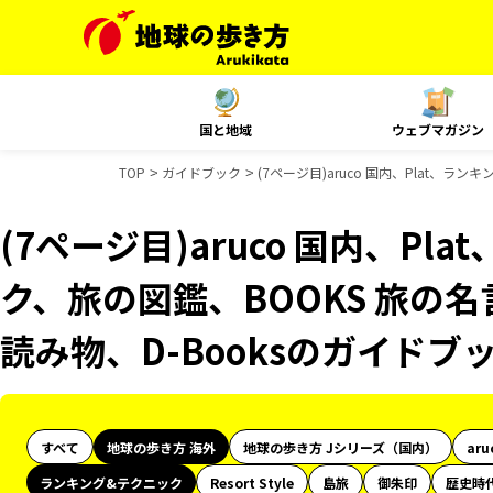
国と地域
ウェブマガジン
TOP
ガイドブック
(7ページ目)aruco 国内、Plat、ラ
(7ページ目)aruco 国内、Pl
ク、旅の図鑑、BOOKS 旅の名
読み物、D-Booksのガイドブ
すべて
地球の歩き方 海外
地球の歩き方 Jシリーズ（国内）
aru
ランキング&テクニック
Resort Style
島旅
御朱印
歴史時