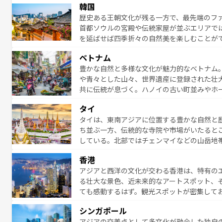
韓国
から高級料理、ヘルシーで美容にもいいと評
歴史ある王朝文化が残る一方で、最先端のファ
える。 なお、新着の台湾情報は
コンテンツ一
首都ソウルの宮殿や伝統家屋が並ぶエリアで
を延ばせば四季折々の自然美を楽しむことが
トフードまで、さまざまな韓国料理が待って
ベトナム
能できる。あたたかいホスピタリティに包ま
豊かな自然と多様な文化が魅力的なベトナム
てみてほしい。 なお、新着の韓国情報は
コン
や青々とした山々、世界遺産に登録された壮
共に伝統が息づく。ハノイの古い町並みやホ
雰囲気を醸し出している。また、バラエティ
タイ
まないベトナム料理も魅力のひとつ。フォー
タイは、東南アジアに位置する豊かな自然と
地で味わいたい。どの地域を訪れてもあたた
ち並ぶ一方、伝統的な寺院や市場がいたると
れられない旅になるはずだ。 な
している。北部ではチェンマイなどの山岳地
い。
ビの美しいビーチでリゾート気分を楽しむこ
香港
ら高級レストランまで味覚を刺激する。気候
アジアと西洋の文化が交わる香港は、特有の
っている。親しみやすいタイの人々、仏教を
る壮大な景色、近未来的なアートスポット、
る旅人を魅了し続ける。 なお、新着のタ
ても感動するはず。観光スポットが密集して
のむような絶景から文化的な体験まで、香港を存分に楽し
シンガポール
報は
コンテンツ一覧
を参照してほしい。
アジアの交差点として多文化が融合した独自