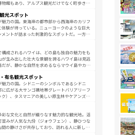
博物館もあり、アルプス観光だけでなく町歩きも
め物価も高いが、旅行者向けの交通パス提供のサ
観光スポット
観光を楽しむこともできる。 なお、新着
が魅力の国。東海岸の都市部から西海岸のカリフ
しい。
と体験が待っている。ニューヨークのような巨大
ンメントが詰まった刺激的なスポットだ。一方、
キャニオンやイエローストーン国立公園といった
ーリンズでは、音楽と美食が融合した独特の文化
で構成されるハワイは、どの島も独自の魅力をも
魅力を楽しみながら、その多様性と豊かな歴史を
山が生み出した壮大な景観を誇るハワイ島は見逃
リップや列車の旅も、アメリカならではの贅沢な
島だが、静かな自然を求めるならマウイ島やカウ
報は
コンテンツ一覧
を参照してほしい。
く海をはじめ、豊かな文化や歴史が息づいてい
・有名観光スポット
なしの心で訪れる人々を迎えてくれるハワイの
が魅力の国。シドニーのシンボルであるシドニ
ミュージック、伝統的なフラダンスなど、すべて
部に広がる大サンゴ礁地帯グレートバリアリーフ
新しい発見と感動が待っているハワイを、存分に
ック）、タスマニアの美しい原生林やケアンズの
コンテンツ一覧
を参照してほしい。
カフェやワイン、オージービーフなどの食文化も
ティビティも充実しており、サーフィンやダイビ
多彩な文化と自然が織りなす魅力的な観光地。活
たまらない。オーストラリアの多彩な魅力を存分
町並みが人気な九份（ジォウフェン）、静ひつな
ストラリア情報は
コンテンツ一覧
を参照してほしい。
山間の静けさが共存しており、訪れる人に新しい
い台湾の食文化も魅力で、夜市などの屋台グルメ