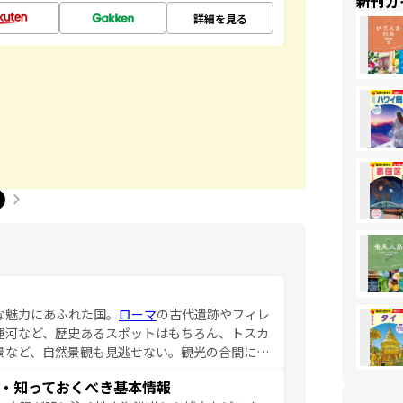
新刊ガ
詳細を見る
な魅力にあふれた国。
ローマ
の古代遺跡やフィレ
運河など、歴史あるスポットはもちろん、トスカ
景など、自然景観も見逃せない。観光の合間に
ア料理を堪能することもできる。朝目覚めてから
・知っておくべき基本情報
るイタリアで、忘れられない旅をしてみよう！