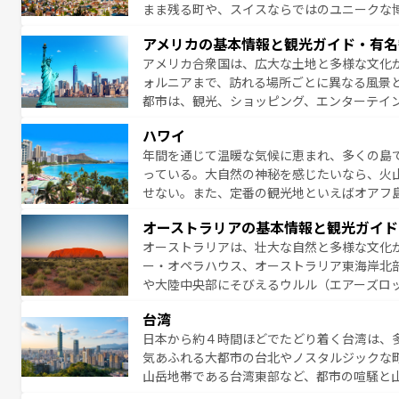
まま残る町や、スイスならではのユニークな
満喫することができる。国民の所得が高いた
アメリカの基本情報と観光ガイド・有名
ービスもあり、うまく活用すれば市内交通費無料で
アメリカ合衆国は、広大な土地と多様な文化
のスイス情報は
コンテンツ一覧
を参照してほ
ォルニアまで、訪れる場所ごとに異なる風景
都市は、観光、ショッピング、エンターテイ
アメリカ西部には大自然が広がり、グランド
ハワイ
絶景が堪能できる。さらに、南部のニューオ
年間を通じて温暖な気候に恵まれ、多くの島
が魅力。旅行者はアメリカの各地域で異なる
っている。大自然の神秘を感じたいなら、火
感じることができるだろう。車でのロードト
せない。また、定番の観光地といえばオアフ
旅のスタイルだ。 なお、新着のアメリカ情
アイ島がおすすめ。エメラルドグリーンに輝
オーストラリアの基本情報と観光ガイド
る。「アロハスピリット」と呼ばれるおもて
オーストラリアは、壮大な自然と多様な文化
人々、おいしいローカルフードやハワイアン
ー・オペラハウス、オーストラリア東海岸北
がハワイの魅力を彩っている。訪れるたびに
や大陸中央部にそびえるウルル（エアーズロ
味わってほしい。 なお、新着のハワイ情報は
熱帯雨林など、見どころがたくさん。また、
台湾
豊かで、美味しいものであふれている。アク
日本から約４時間ほどでたどり着く台湾は、
ング、ハイキングなど、アウトドア好きには
気あふれる大都市の台北やノスタルジックな
に味わいつくそう。 なお、新着のオー
山岳地帯である台湾東部など、都市の喧騒と
発見と驚きをもたらしてくれる。また、奥深