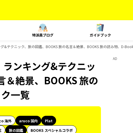
特派員ブログ
ガイドブック
ンキング&テクニック、旅の図鑑、BOOKS 旅の名言＆絶景、BOOKS 旅の読み物、D-Bo
AD
at、ランキング&テクニッ
言＆絶景、BOOKS 旅の
ック一覧
co 海外
aruco 国内
Plat
代
旅の図鑑
BOOKS スペシャルコラボ