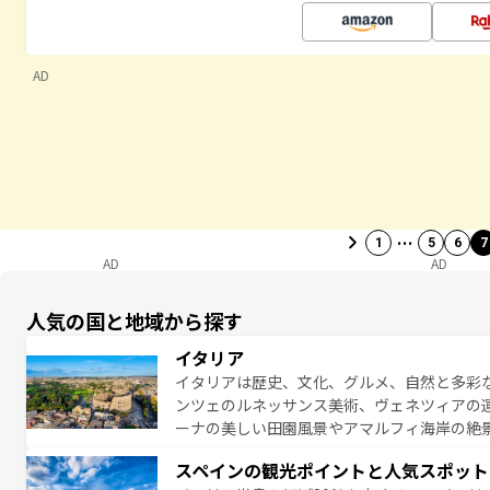
AD
…
1
5
6
7
AD
AD
人気の国と地域から探す
イタリア
イタリアは歴史、文化、グルメ、自然と多彩
ンツェのルネッサンス美術、ヴェネツィアの
ーナの美しい田園風景やアマルフィ海岸の絶
は、本場のピザやパスタなど、絶品のイタリ
スペインの観光ポイントと人気スポット
夜眠るまで、すべての瞬間を楽しませてくれ