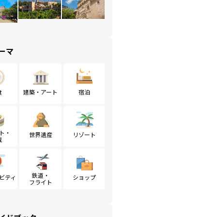
ーマ
食
建築・アート
宿泊
ト・
世界遺産
リゾート
戦
鉄道・
ビティ
ショップ
フライト