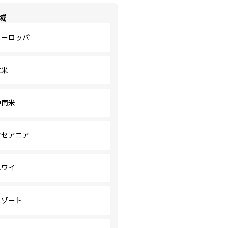
域
ヨーロッパ
北米
中南米
オセアニア
ハワイ
リゾート