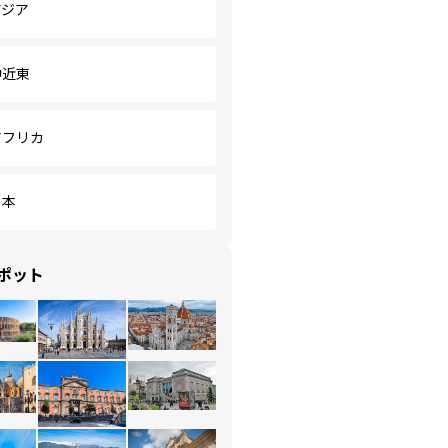
アジア
中近東
アフリカ
日本
ポット