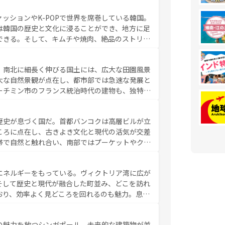
判のスイーツなど、バラエティ豊かな料理が味わ
ッションやK-POPで世界を席巻している韓国。
覧
を参照してほしい。
は韓国の歴史と文化に浸ることができ、地方に足
できる。そして、キムチや焼肉、絶品のストリー
いる。夜には、韓国ならではのナイトライフも堪
れながら、韓国の多彩な魅力を心ゆくまで味わっ
。南北に細長く伸びる国土には、広大な田園風景
テンツ一覧
を参照してほしい。
大な自然景観が点在し、都市部では急速な発展と
ーチミン市のフランス統治時代の建物も、独特の
の豊かさとおいしさで世界中の食通を魅了してや
やバインミー、ベトナムコーヒーなどは、ぜひ現
歴史が息づく国だ。首都バンコクは高層ビルが立
かい人々が旅行者を迎えてくれるので、きっと忘
ころに点在し、古きよき文化と現代の活気が交差
お、新着のベトナム情報は
コンテンツ一覧
を参照してほし
帯で自然と触れ合い、南部ではプーケットやクラ
とができる。タイ料理は世界的に有名で、屋台か
は一年中温暖で、どの季節にも異なる楽しみが待
エネルギーをもっている。ヴィクトリア湾に広が
中心とした文化、そして多様な観光資源が、訪れ
そして歴史と現代が融合した町並み、どこを訪れ
イ情報は
コンテンツ一覧
を参照してほしい。
おり、効率よく見どころを回れるのも魅力。息を
み尽くそう。 なお、新着の香港情
の魅力を放つシンガポール。未来的な建築物が並