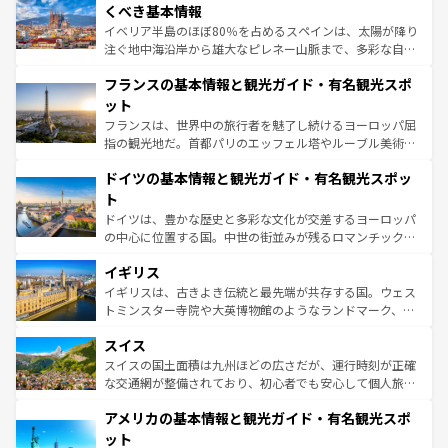
景など、自然景観も見逃せない。観光の合間には、本場の
くべき基本情報
ピザやパスタなど、絶品のイタリア料理を堪能することも
イベリア半島のほぼ80％を占めるスペインは、太陽が降り
できる。朝目覚めてから夜眠るまで、すべての瞬間を楽し
注ぐ地中海沿岸から雄大なピレネー山脈まで、多彩な自然
ませてくれるイタリアで、忘れられない旅をしてみよう！
と文化が詰まったヨーロッパ屈指の旅行先だ。多様な地域
なお、新着のイタリア情報は
コンテンツ一覧
を参照してほ
フランスの基本情報と観光ガイド・有名観光スポ
文化が根付くこの国では、情熱的なフラメンコ、熱気あふ
しい。
れる闘牛、そして美味しいタパスが生活の一部となってい
ット
る。首都マドリードの洗練された雰囲気や、バルセロナの
フランスは、世界中の旅行者を魅了し続けるヨーロッパ屈
アートに溢れた街角から、地方では古代ローマ遺跡や中世
指の観光地だ。首都パリのエッフェル塔やルーブル美術館
の城塞都市、穏やかなビーチリゾートまで多彩な表情を見
といった象徴的なスポットから、田舎町の古風な美しさま
せる。地方によって風土や気候が異なるスペインはその個
ドイツの基本情報と観光ガイド・有名観光スポッ
で、幅広い魅力が詰まっている。華麗な宮殿、歴史的な大
性で訪れる人を魅了する。 なお、新着のスペイン情報は
コ
聖堂、美しいビーチ、そして豊かな自然が、訪れる者を心
ト
ンテンツ一覧
を参照してほしい。
から魅了する。また、フランスは美食の国としても知ら
ドイツは、豊かな歴史と多彩な文化が交差するヨーロッパ
れ、フランス料理はユネスコ無形文化遺産にも登録されて
の中心に位置する国。中世の街並みが残るロマンチック街
いる。シャンパンの発祥地であるランス、プロヴァンスの
道から、未来を先取りするようなモダンな都市まで多様な
香り高いラベンダー畑など、多彩な楽しみ方が可能だ。さ
イギリス
顔を持つこの国は、どこを歩いても飽きることがない。ベ
らに、パリ以外の地域にも魅力が溢れており、どの街角に
ルリンの文化的活気、バイエルン州のアルプスの絶景、そ
イギリスは、古きよき伝統と最先端が共存する国。ウェス
も豊かな歴史と文化が息づいている。パリ以外の個性あふ
してライン川沿いのワイン畑といった風景は必見。ビール
トミンスター寺院や大英博物館のようなランドマーク、歴
れる地方に足を運ぶとそれぞれで全く異なる文化を体験で
とソーセージを味わいながら地元の人と過ごす楽しい時間
史ある大学都市、美しい丘陵地帯や牧歌的な風景など、エ
きるだろう。 なお、新着のフランス情報は
コンテンツ一覧
スイス
は、お酒好きな人にはぜひ体験してほしい。 なお、新着の
リアごとに異なる魅力がある。また、優雅なアフタヌーン
を参照してほしい。
ドイツ情報は
コンテンツ一覧
を参照してほしい。
ティー、ビール好きにはたまらない英国パブ、サッカー観
スイスの国土面積は九州ほどの広さだが、運行時刻が正確
戦など、本場だからこそできる体験も豊富。イギリスを旅
な交通網が整備されており、初心者でも安心して個人旅行
して楽しみつくそう。 なお、新着のイギリス情報は
コンテ
を楽しめる。日本同様に時刻表どおりの旅が可能だ。中世
アメリカの基本情報と観光ガイド・有名観光スポ
ンツ一覧
を参照してほしい。
の建物がそのまま残る町や、スイスならではのユニークな
博物館もあり、アルプス観光だけでなく町歩きも満喫する
ット