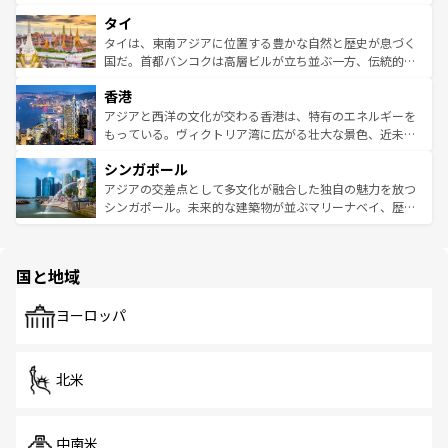
らではのナイトライフも堪能できる。あたたかいホスピタ
界遺産に登録された壮大な自然景観が点在し、都市部では
タイ
リティに包まれながら、韓国の多彩な魅力を心ゆくまで味
急速な発展と共に伝統が息づく。ハノイの古い町並みやホ
わってみてほしい。 なお、新着の韓国情報は
コンテンツ一
ーチミン市のフランス統治時代の建物も、独特の雰囲気を
タイは、東南アジアに位置する豊かな自然と歴史が息づく
覧
を参照してほしい。
醸し出している。また、バラエティの豊かさとおいしさで
国だ。首都バンコクは高層ビルが立ち並ぶ一方、伝統的な
世界中の食通を魅了してやまないベトナム料理も魅力のひ
寺院や市場がいたるところに点在し、古きよき文化と現代
香港
とつ。フォーやバインミー、ベトナムコーヒーなどは、ぜ
の活気が交差している。北部ではチェンマイなどの山岳地
ひ現地で味わいたい。どの地域を訪れてもあたたかい人々
帯で自然と触れ合い、南部ではプーケットやクラビの美し
アジアと西洋の文化が交わる香港は、特有のエネルギーを
が旅行者を迎えてくれるので、きっと忘れられない旅にな
いビーチでリゾート気分を楽しむことができる。タイ料理
もっている。ヴィクトリア湾に広がる壮大な景色、近未来
るはずだ。 なお、新着のベトナム情報は
コンテンツ一覧
を
は世界的に有名で、屋台から高級レストランまで味覚を刺
的なアートスポット、そして歴史と現代が融合した町並
参照してほしい。
シンガポール
激する。気候は一年中温暖で、どの季節にも異なる楽しみ
み、どこを訪れても感動するはず。観光スポットが密集し
が待っている。親しみやすいタイの人々、仏教を中心とし
ており、効率よく見どころを回れるのも魅力。息をのむよ
アジアの交差点として多文化が融合した独自の魅力を放つ
た文化、そして多様な観光資源が、訪れる旅人を魅了し続
うな絶景から文化的な体験まで、香港を存分に楽しみ尽く
シンガポール。未来的な建築物が並ぶマリーナベイ、歴史
ける。 なお、新着のタイ情報は
コンテンツ一覧
を参照して
そう。 なお、新着の香港情報は
コンテンツ一覧
を参照して
と伝統を感じられるエスニックタウン、多数の緑豊かな公
ほしい。
ほしい。
園や自然保護区など、自然が調和した近代的な景観と文化
の多様性あふれるカラフルな町は、どこを歩いても新しい
国と地域
発見がある。さらに、治安のよさや充実した公共交通機関
も、旅行者にとっては魅力的なポイント。グルメも豊富
で、ホーカーズは地元の風情を楽しめる外せないスポット
ヨーロッパ
だ。訪れる人を飽きさせないシンガポールで、多様な魅力
を体感しよう。 なお、新着のシンガポール情報は
コンテン
ツ一覧
を参照してほしい。
北米
中南米