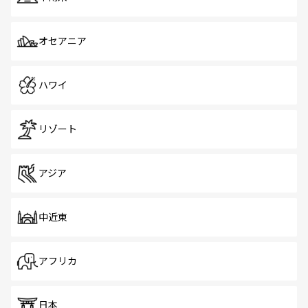
オセアニア
ハワイ
リゾート
アジア
中近東
アフリカ
日本