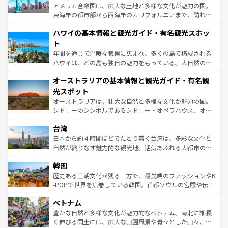
ことができる。国民の所得が高いため物価も高いが、旅行
アメリカ合衆国は、広大な土地と多様な文化が魅力の国。
者向けの交通パス提供のサービスもあり、うまく活用すれ
東海岸の都市部から西海岸のカリフォルニアまで、訪れる
ば市内交通費無料で観光を楽しむこともできる。 なお、新
場所ごとに異なる風景と体験が待っている。ニューヨーク
着のスイス情報は
コンテンツ一覧
を参照してほしい。
ハワイの基本情報と観光ガイド・有名観光スポッ
のような巨大都市は、観光、ショッピング、エンターテイ
ンメントが詰まった刺激的なスポットだ。一方、アメリカ
ト
西部には大自然が広がり、グランドキャニオンやイエロー
年間を通じて温暖な気候に恵まれ、多くの島で構成される
ストーン国立公園といった絶景が堪能できる。さらに、南
ハワイは、どの島も独自の魅力をもっている。大自然の神
部のニューオーリンズでは、音楽と美食が融合した独特の
秘を感じたいなら、火山が生み出した壮大な景観を誇るハ
文化が魅力。旅行者はアメリカの各地域で異なる魅力を楽
オーストラリアの基本情報と観光ガイド・有名観
ワイ島は見逃せない。また、定番の観光地といえばオアフ
しみながら、その多様性と豊かな歴史を感じることができ
島だが、静かな自然を求めるならマウイ島やカウアイ島が
光スポット
るだろう。車でのロードトリップや列車の旅も、アメリカ
おすすめ。エメラルドグリーンに輝く海をはじめ、豊かな
オーストラリアは、壮大な自然と多様な文化が魅力の国。
ならではの贅沢な旅のスタイルだ。 なお、新着のアメリカ
文化や歴史が息づいている。「アロハスピリット」と呼ば
シドニーのシンボルであるシドニー・オペラハウス、オー
情報は
コンテンツ一覧
を参照してほしい。
れるおもてなしの心で訪れる人々を迎えてくれるハワイの
ストラリア東海岸北部に広がる大サンゴ礁地帯グレートバ
人々、おいしいローカルフードやハワイアンミュージッ
台湾
リアリーフや大陸中央部にそびえるウルル（エアーズロッ
ク、伝統的なフラダンスなど、すべてがハワイの魅力を彩
ク）、タスマニアの美しい原生林やケアンズの熱帯雨林な
日本から約４時間ほどでたどり着く台湾は、多彩な文化と
っている。訪れるたびに新しい発見と感動が待っているハ
ど、見どころがたくさん。また、カフェやワイン、オージ
自然が織りなす魅力的な観光地。活気あふれる大都市の台
ワイを、存分に味わってほしい。 なお、新着のハワイ情報
ービーフなどの食文化も豊かで、美味しいものであふれて
北やノスタルジックな町並みが人気な九份（ジォウフェ
は
コンテンツ一覧
を参照してほしい。
韓国
いる。アクティビティも充実しており、サーフィンやダイ
ン）、静ひつな山岳地帯である台湾東部など、都市の喧騒
ビング、ハイキングなど、アウトドア好きにはたまらな
と山間の静けさが共存しており、訪れる人に新しい発見と
歴史ある王朝文化が残る一方で、最先端のファッションやK
い。オーストラリアの多彩な魅力を存分に味わいつくそ
驚きをもたらしてくれる。また、奥深い台湾の食文化も魅
-POPで世界を席巻している韓国。首都ソウルの宮殿や伝統
う。 なお、新着のオーストラリア情報は
コンテンツ一覧
を
力で、夜市などの屋台グルメから高級料理、ヘルシーで美
家屋が並ぶエリアでは韓国の歴史と文化に浸ることがで
参照してほしい。
ベトナム
容にもいいと評判のスイーツなど、バラエティ豊かな料理
き、地方に足を延ばせば四季折々の自然美を楽しむことが
が味わえる。 なお、新着の台湾情報は
コンテンツ一覧
を参
できる。そして、キムチや焼肉、絶品のストリートフード
豊かな自然と多様な文化が魅力的なベトナム。南北に細長
照してほしい。
まで、さまざまな韓国料理が待っている。夜には、韓国な
く伸びる国土には、広大な田園風景や青々とした山々、世