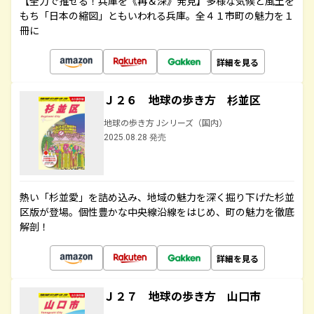
【全力で推せる！兵庫を《再＆深》発見】多様な気候と風土を
もち「日本の縮図」ともいわれる兵庫。全４１市町の魅力を１
冊に
詳細を見る
Ｊ２６ 地球の歩き方 杉並区
地球の歩き方 Jシリーズ（国内）
2025.08.28 発売
熱い「杉並愛」を詰め込み、地域の魅力を深く掘り下げた杉並
区版が登場。個性豊かな中央線沿線をはじめ、町の魅力を徹底
解剖！
詳細を見る
Ｊ２７ 地球の歩き方 山口市