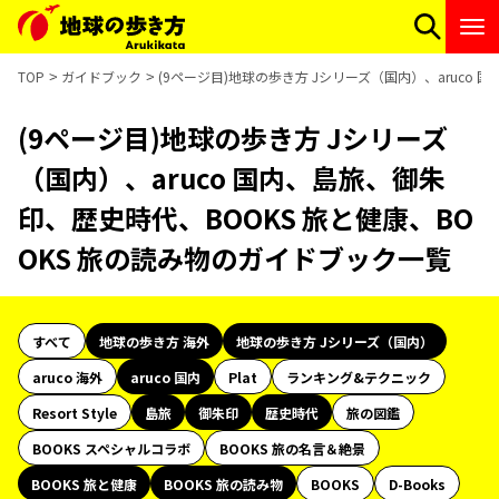
TOP
ガイドブック
(9ページ目)地球の歩き方 Jシリーズ（国内）、aruco
(9ページ目)地球の歩き方 Jシリーズ
（国内）、aruco 国内、島旅、御朱
印、歴史時代、BOOKS 旅と健康、BO
OKS 旅の読み物のガイドブック一覧
すべて
地球の歩き方 海外
地球の歩き方 Jシリーズ（国内）
aruco 海外
aruco 国内
Plat
ランキング&テクニック
Resort Style
島旅
御朱印
歴史時代
旅の図鑑
BOOKS スペシャルコラボ
BOOKS 旅の名言＆絶景
BOOKS 旅と健康
BOOKS 旅の読み物
BOOKS
D-Books