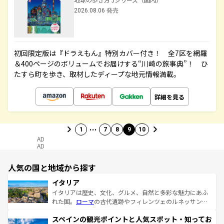
2026.08.06 発売
初回限定版は『ドラえもん』特別カバー付き！ 全7区を網羅
＆400ページのボリュームでお届けする“川崎の旅事典”！ ひ
たすら町を歩き、取材したディープな地元情報満載。
詳細を見る
…
1
7
8
9
10
AD
AD
人気の国と地域から探す
イタリア
イタリアは歴史、文化、グルメ、自然と多彩な魅力にあふ
れた国。
ローマ
の古代遺跡やフィレンツェのルネッサンス
美術、ヴェネツィアの運河など、歴史あるスポットはもち
スペインの観光ポイントと人気スポット・知ってお
ろん、トスカーナの美しい田園風景やアマルフィ海岸の絶