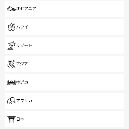
オセアニア
ハワイ
リゾート
アジア
中近東
アフリカ
日本