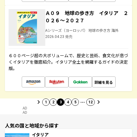
Ａ０９ 地球の歩き方 イタリア ２
０２６～２０２７
Aシリーズ（ヨーロッパ） 地球の歩き方 海外
2026.04.23 発売
６００ページ超の大ボリュームで、歴史と芸術、食文化が息づ
くイタリアを徹底紹介。イタリア全土を網羅するガイドの決定
版。
詳細を見る
…
1
2
3
4
5
12
AD
AD
人気の国と地域から探す
イタリア