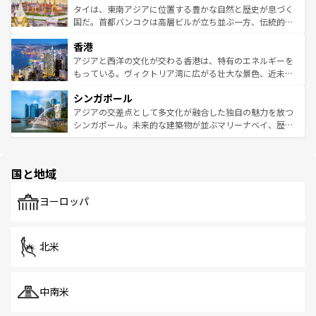
わってみてほしい。 なお、新着の韓国情報は
コンテンツ一
ーチミン市のフランス統治時代の建物も、独特の雰囲気を
タイは、東南アジアに位置する豊かな自然と歴史が息づく
覧
を参照してほしい。
醸し出している。また、バラエティの豊かさとおいしさで
国だ。首都バンコクは高層ビルが立ち並ぶ一方、伝統的な
世界中の食通を魅了してやまないベトナム料理も魅力のひ
寺院や市場がいたるところに点在し、古きよき文化と現代
香港
とつ。フォーやバインミー、ベトナムコーヒーなどは、ぜ
の活気が交差している。北部ではチェンマイなどの山岳地
ひ現地で味わいたい。どの地域を訪れてもあたたかい人々
帯で自然と触れ合い、南部ではプーケットやクラビの美し
アジアと西洋の文化が交わる香港は、特有のエネルギーを
が旅行者を迎えてくれるので、きっと忘れられない旅にな
いビーチでリゾート気分を楽しむことができる。タイ料理
もっている。ヴィクトリア湾に広がる壮大な景色、近未来
るはずだ。 なお、新着のベトナム情報は
コンテンツ一覧
を
は世界的に有名で、屋台から高級レストランまで味覚を刺
的なアートスポット、そして歴史と現代が融合した町並
参照してほしい。
シンガポール
激する。気候は一年中温暖で、どの季節にも異なる楽しみ
み、どこを訪れても感動するはず。観光スポットが密集し
が待っている。親しみやすいタイの人々、仏教を中心とし
ており、効率よく見どころを回れるのも魅力。息をのむよ
アジアの交差点として多文化が融合した独自の魅力を放つ
た文化、そして多様な観光資源が、訪れる旅人を魅了し続
うな絶景から文化的な体験まで、香港を存分に楽しみ尽く
シンガポール。未来的な建築物が並ぶマリーナベイ、歴史
ける。 なお、新着のタイ情報は
コンテンツ一覧
を参照して
そう。 なお、新着の香港情報は
コンテンツ一覧
を参照して
と伝統を感じられるエスニックタウン、多数の緑豊かな公
ほしい。
ほしい。
園や自然保護区など、自然が調和した近代的な景観と文化
の多様性あふれるカラフルな町は、どこを歩いても新しい
国と地域
発見がある。さらに、治安のよさや充実した公共交通機関
も、旅行者にとっては魅力的なポイント。グルメも豊富
で、ホーカーズは地元の風情を楽しめる外せないスポット
ヨーロッパ
だ。訪れる人を飽きさせないシンガポールで、多様な魅力
を体感しよう。 なお、新着のシンガポール情報は
コンテン
ツ一覧
を参照してほしい。
北米
中南米