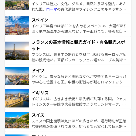
イタリアは歴史、文化、グルメ、自然と多彩な魅力にあふ
れた国。
ローマ
の古代遺跡やフィレンツェのルネッサンス
美術、ヴェネツィアの運河など、歴史あるスポットはもち
スペイン
ろん、トスカーナの美しい田園風景やアマルフィ海岸の絶
景など、自然景観も見逃せない。観光の合間には、本場の
イベリア半島のほぼ80％を占めるスペインは、太陽が降り
ピザやパスタなど、絶品のイタリア料理を堪能することも
注ぐ地中海沿岸から雄大なピレネー山脈まで、多彩な自然
できる。朝目覚めてから夜眠るまで、すべての瞬間を楽し
と文化が詰まったヨーロッパ屈指の旅行先だ。多様な地域
フランスの基本情報と観光ガイド・有名観光スポ
ませてくれるイタリアで、忘れられない旅をしてみよう！
文化が根付くこの国では、情熱的なフラメンコ、熱気あふ
なお、新着のイタリア情報は
コンテンツ一覧
を参照してほ
れる闘牛、そして美味しいタパスが生活の一部となってい
ット
しい。
る。首都マドリードの洗練された雰囲気や、バルセロナの
フランスは、世界中の旅行者を魅了し続けるヨーロッパ屈
アートに溢れた街角から、地方では古代ローマ遺跡や中世
指の観光地だ。首都パリのエッフェル塔やルーブル美術館
の城塞都市、穏やかなビーチリゾートまで多彩な表情を見
といった象徴的なスポットから、田舎町の古風な美しさま
せる。地方によって風土や気候が異なるスペインはその個
ドイツ
で、幅広い魅力が詰まっている。華麗な宮殿、歴史的な大
性で訪れる人を魅了する。 なお、新着のスペイン情報は
コ
聖堂、美しいビーチ、そして豊かな自然が、訪れる者を心
ドイツは、豊かな歴史と多彩な文化が交差するヨーロッパ
ンテンツ一覧
を参照してほしい。
から魅了する。また、フランスは美食の国としても知ら
の中心に位置する国。中世の街並みが残るロマンチック街
れ、フランス料理はユネスコ無形文化遺産にも登録されて
道から、未来を先取りするようなモダンな都市まで多様な
イギリス
いる。シャンパンの発祥地であるランス、プロヴァンスの
顔を持つこの国は、どこを歩いても飽きることがない。ベ
香り高いラベンダー畑など、多彩な楽しみ方が可能だ。さ
ルリンの文化的活気、バイエルン州のアルプスの絶景、そ
イギリスは、古きよき伝統と最先端が共存する国。ウェス
らに、パリ以外の地域にも魅力が溢れており、どの街角に
してライン川沿いのワイン畑といった風景は必見。ビール
トミンスター寺院や大英博物館のようなランドマーク、歴
も豊かな歴史と文化が息づいている。パリ以外の個性あふ
とソーセージを味わいながら地元の人と過ごす楽しい時間
史ある大学都市、美しい丘陵地帯や牧歌的な風景など、エ
れる地方に足を運ぶとそれぞれで全く異なる文化を体験で
スイス
は、お酒好きな人にはぜひ体験してほしい。 なお、新着の
リアごとに異なる魅力がある。また、優雅なアフタヌーン
きるだろう。 なお、新着のフランス情報は
コンテンツ一覧
ドイツ情報は
コンテンツ一覧
を参照してほしい。
ティー、ビール好きにはたまらない英国パブ、サッカー観
スイスの国土面積は九州ほどの広さだが、運行時刻が正確
を参照してほしい。
戦など、本場だからこそできる体験も豊富。イギリスを旅
な交通網が整備されており、初心者でも安心して個人旅行
して楽しみつくそう。 なお、新着のイギリス情報は
コンテ
を楽しめる。日本同様に時刻表どおりの旅が可能だ。中世