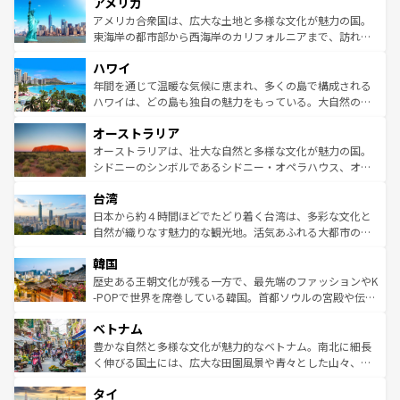
アメリカ
ンツ一覧
を参照してほしい。
の建物がそのまま残る町や、スイスならではのユニークな
博物館もあり、アルプス観光だけでなく町歩きも満喫する
アメリカ合衆国は、広大な土地と多様な文化が魅力の国。
ことができる。国民の所得が高いため物価も高いが、旅行
東海岸の都市部から西海岸のカリフォルニアまで、訪れる
者向けの交通パス提供のサービスもあり、うまく活用すれ
場所ごとに異なる風景と体験が待っている。ニューヨーク
ハワイ
ば市内交通費無料で観光を楽しむこともできる。 なお、新
のような巨大都市は、観光、ショッピング、エンターテイ
着のスイス情報は
コンテンツ一覧
を参照してほしい。
ンメントが詰まった刺激的なスポットだ。一方、アメリカ
年間を通じて温暖な気候に恵まれ、多くの島で構成される
西部には大自然が広がり、グランドキャニオンやイエロー
ハワイは、どの島も独自の魅力をもっている。大自然の神
ストーン国立公園といった絶景が堪能できる。さらに、南
秘を感じたいなら、火山が生み出した壮大な景観を誇るハ
オーストラリア
部のニューオーリンズでは、音楽と美食が融合した独特の
ワイ島は見逃せない。また、定番の観光地といえばオアフ
文化が魅力。旅行者はアメリカの各地域で異なる魅力を楽
島だが、静かな自然を求めるならマウイ島やカウアイ島が
オーストラリアは、壮大な自然と多様な文化が魅力の国。
しみながら、その多様性と豊かな歴史を感じることができ
おすすめ。エメラルドグリーンに輝く海をはじめ、豊かな
シドニーのシンボルであるシドニー・オペラハウス、オー
るだろう。車でのロードトリップや列車の旅も、アメリカ
文化や歴史が息づいている。「アロハスピリット」と呼ば
ストラリア東海岸北部に広がる大サンゴ礁地帯グレートバ
ならではの贅沢な旅のスタイルだ。 なお、新着のアメリカ
台湾
れるおもてなしの心で訪れる人々を迎えてくれるハワイの
リアリーフや大陸中央部にそびえるウルル（エアーズロッ
情報は
コンテンツ一覧
を参照してほしい。
人々、おいしいローカルフードやハワイアンミュージッ
ク）、タスマニアの美しい原生林やケアンズの熱帯雨林な
日本から約４時間ほどでたどり着く台湾は、多彩な文化と
ク、伝統的なフラダンスなど、すべてがハワイの魅力を彩
ど、見どころがたくさん。また、カフェやワイン、オージ
自然が織りなす魅力的な観光地。活気あふれる大都市の台
っている。訪れるたびに新しい発見と感動が待っているハ
ービーフなどの食文化も豊かで、美味しいものであふれて
北やノスタルジックな町並みが人気な九份（ジォウフェ
ワイを、存分に味わってほしい。 なお、新着のハワイ情報
韓国
いる。アクティビティも充実しており、サーフィンやダイ
ン）、静ひつな山岳地帯である台湾東部など、都市の喧騒
は
コンテンツ一覧
を参照してほしい。
ビング、ハイキングなど、アウトドア好きにはたまらな
と山間の静けさが共存しており、訪れる人に新しい発見と
歴史ある王朝文化が残る一方で、最先端のファッションやK
い。オーストラリアの多彩な魅力を存分に味わいつくそ
驚きをもたらしてくれる。また、奥深い台湾の食文化も魅
-POPで世界を席巻している韓国。首都ソウルの宮殿や伝統
う。 なお、新着のオーストラリア情報は
コンテンツ一覧
を
力で、夜市などの屋台グルメから高級料理、ヘルシーで美
家屋が並ぶエリアでは韓国の歴史と文化に浸ることがで
参照してほしい。
ベトナム
容にもいいと評判のスイーツなど、バラエティ豊かな料理
き、地方に足を延ばせば四季折々の自然美を楽しむことが
が味わえる。 なお、新着の台湾情報は
コンテンツ一覧
を参
できる。そして、キムチや焼肉、絶品のストリートフード
豊かな自然と多様な文化が魅力的なベトナム。南北に細長
照してほしい。
まで、さまざまな韓国料理が待っている。夜には、韓国な
く伸びる国土には、広大な田園風景や青々とした山々、世
らではのナイトライフも堪能できる。あたたかいホスピタ
界遺産に登録された壮大な自然景観が点在し、都市部では
タイ
リティに包まれながら、韓国の多彩な魅力を心ゆくまで味
急速な発展と共に伝統が息づく。ハノイの古い町並みやホ