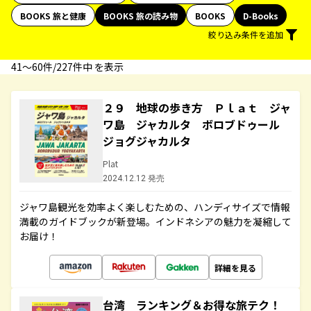
BOOKS 旅と健康
BOOKS 旅の読み物
BOOKS
D-Books
絞り込み条件を追加
41〜60件/227件中 を表示
２９ 地球の歩き方 Ｐｌａｔ ジャ
ワ島 ジャカルタ ボロブドゥール
ジョグジャカルタ
Plat
2024.12.12 発売
ジャワ島観光を効率よく楽しむための、ハンディサイズで情報
満載のガイドブックが新登場。インドネシアの魅力を凝縮して
お届け！
詳細を見る
台湾 ランキング＆お得な旅テク！