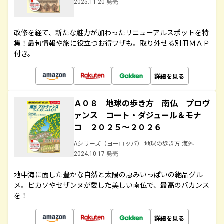
2025.11.20 発売
改修を経て、新たな魅力が加わったリニューアルスポットを特
集！最旬情報や旅に役立つお得ワザも。取り外せる別冊ＭＡＰ
付き。
詳細を見る
Ａ０８ 地球の歩き方 南仏 プロヴ
ァンス コート・ダジュール＆モナ
コ ２０２５～２０２６
Aシリーズ（ヨーロッパ） 地球の歩き方 海外
2024.10.17 発売
地中海に面した豊かな自然と太陽の恵みいっぱいの絶品グル
メ。ピカソやセザンヌが愛した美しい南仏で、最高のバカンス
を！
詳細を見る