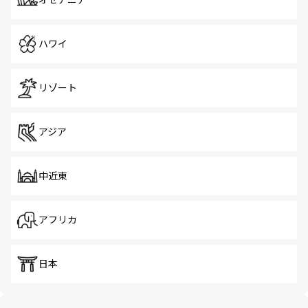
オセアニア
ハワイ
リゾート
アジア
中近東
アフリカ
日本