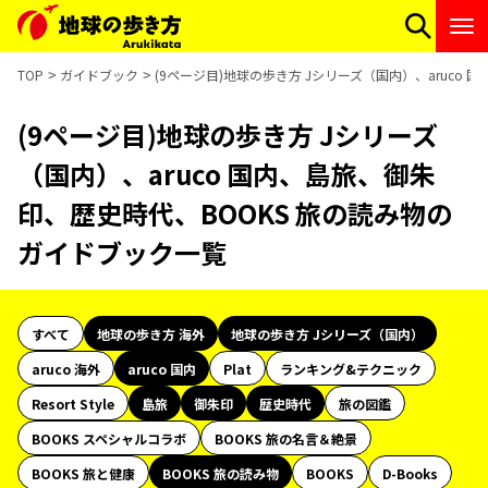
TOP
ガイドブック
(9ページ目)地球の歩き方 Jシリーズ（国内）、aruco
(9ページ目)地球の歩き方 Jシリーズ
（国内）、aruco 国内、島旅、御朱
印、歴史時代、BOOKS 旅の読み物の
ガイドブック一覧
すべて
地球の歩き方 海外
地球の歩き方 Jシリーズ（国内）
aruco 海外
aruco 国内
Plat
ランキング&テクニック
Resort Style
島旅
御朱印
歴史時代
旅の図鑑
BOOKS スペシャルコラボ
BOOKS 旅の名言＆絶景
BOOKS 旅と健康
BOOKS 旅の読み物
BOOKS
D-Books