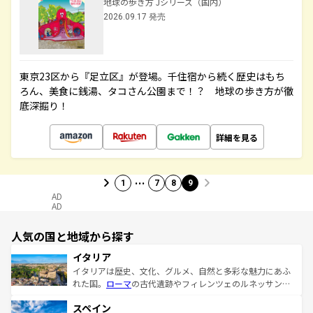
地球の歩き方 Jシリーズ（国内）
2026.09.17 発売
東京23区から『足立区』が登場。千住宿から続く歴史はもち
ろん、美食に銭湯、タコさん公園まで！？ 地球の歩き方が徹
底深掘り！
詳細を見る
…
1
7
8
9
AD
AD
人気の国と地域から探す
イタリア
イタリアは歴史、文化、グルメ、自然と多彩な魅力にあふ
れた国。
ローマ
の古代遺跡やフィレンツェのルネッサンス
美術、ヴェネツィアの運河など、歴史あるスポットはもち
スペイン
ろん、トスカーナの美しい田園風景やアマルフィ海岸の絶