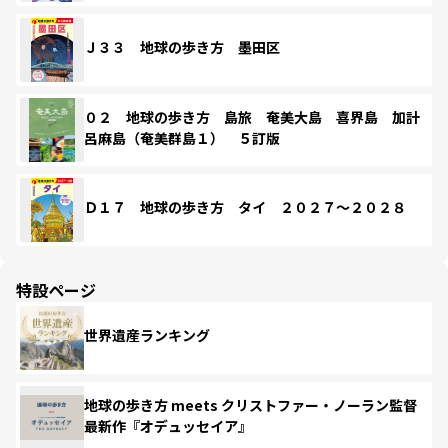
Ｊ３３ 地球の歩き方 墨田区
０２ 地球の歩き方 島旅 奄美大島 喜界島 加計
呂麻島（奄美群島１） ５訂版
Ｄ１７ 地球の歩き方 タイ ２０２７～２０２８
特設ページ
世界遺産ランキング
地球の歩き方 meets クリストファー・ノーラン監督
最新作『オデュッセイア』