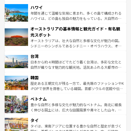
ば市内交通費無料で観光を楽しむこともできる。 なお、新
場所ごとに異なる風景と体験が待っている。ニューヨーク
着のスイス情報は
コンテンツ一覧
を参照してほしい。
ハワイ
のような巨大都市は、観光、ショッピング、エンターテイ
ンメントが詰まった刺激的なスポットだ。一方、アメリカ
年間を通じて温暖な気候に恵まれ、多くの島で構成される
西部には大自然が広がり、グランドキャニオンやイエロー
ハワイは、どの島も独自の魅力をもっている。大自然の神
ストーン国立公園といった絶景が堪能できる。さらに、南
秘を感じたいなら、火山が生み出した壮大な景観を誇るハ
オーストラリアの基本情報と観光ガイド・有名観
部のニューオーリンズでは、音楽と美食が融合した独特の
ワイ島は見逃せない。また、定番の観光地といえばオアフ
文化が魅力。旅行者はアメリカの各地域で異なる魅力を楽
島だが、静かな自然を求めるならマウイ島やカウアイ島が
光スポット
しみながら、その多様性と豊かな歴史を感じることができ
おすすめ。エメラルドグリーンに輝く海をはじめ、豊かな
オーストラリアは、壮大な自然と多様な文化が魅力の国。
るだろう。車でのロードトリップや列車の旅も、アメリカ
文化や歴史が息づいている。「アロハスピリット」と呼ば
シドニーのシンボルであるシドニー・オペラハウス、オー
ならではの贅沢な旅のスタイルだ。 なお、新着のアメリカ
れるおもてなしの心で訪れる人々を迎えてくれるハワイの
ストラリア東海岸北部に広がる大サンゴ礁地帯グレートバ
情報は
コンテンツ一覧
を参照してほしい。
人々、おいしいローカルフードやハワイアンミュージッ
台湾
リアリーフや大陸中央部にそびえるウルル（エアーズロッ
ク、伝統的なフラダンスなど、すべてがハワイの魅力を彩
ク）、タスマニアの美しい原生林やケアンズの熱帯雨林な
日本から約４時間ほどでたどり着く台湾は、多彩な文化と
っている。訪れるたびに新しい発見と感動が待っているハ
ど、見どころがたくさん。また、カフェやワイン、オージ
自然が織りなす魅力的な観光地。活気あふれる大都市の台
ワイを、存分に味わってほしい。 なお、新着のハワイ情報
ービーフなどの食文化も豊かで、美味しいものであふれて
北やノスタルジックな町並みが人気な九份（ジォウフェ
は
コンテンツ一覧
を参照してほしい。
韓国
いる。アクティビティも充実しており、サーフィンやダイ
ン）、静ひつな山岳地帯である台湾東部など、都市の喧騒
ビング、ハイキングなど、アウトドア好きにはたまらな
と山間の静けさが共存しており、訪れる人に新しい発見と
歴史ある王朝文化が残る一方で、最先端のファッションやK
い。オーストラリアの多彩な魅力を存分に味わいつくそ
驚きをもたらしてくれる。また、奥深い台湾の食文化も魅
-POPで世界を席巻している韓国。首都ソウルの宮殿や伝統
う。 なお、新着のオーストラリア情報は
コンテンツ一覧
を
力で、夜市などの屋台グルメから高級料理、ヘルシーで美
家屋が並ぶエリアでは韓国の歴史と文化に浸ることがで
参照してほしい。
ベトナム
容にもいいと評判のスイーツなど、バラエティ豊かな料理
き、地方に足を延ばせば四季折々の自然美を楽しむことが
が味わえる。 なお、新着の台湾情報は
コンテンツ一覧
を参
できる。そして、キムチや焼肉、絶品のストリートフード
豊かな自然と多様な文化が魅力的なベトナム。南北に細長
照してほしい。
まで、さまざまな韓国料理が待っている。夜には、韓国な
く伸びる国土には、広大な田園風景や青々とした山々、世
らではのナイトライフも堪能できる。あたたかいホスピタ
界遺産に登録された壮大な自然景観が点在し、都市部では
タイ
リティに包まれながら、韓国の多彩な魅力を心ゆくまで味
急速な発展と共に伝統が息づく。ハノイの古い町並みやホ
わってみてほしい。 なお、新着の韓国情報は
コンテンツ一
ーチミン市のフランス統治時代の建物も、独特の雰囲気を
タイは、東南アジアに位置する豊かな自然と歴史が息づく
覧
を参照してほしい。
醸し出している。また、バラエティの豊かさとおいしさで