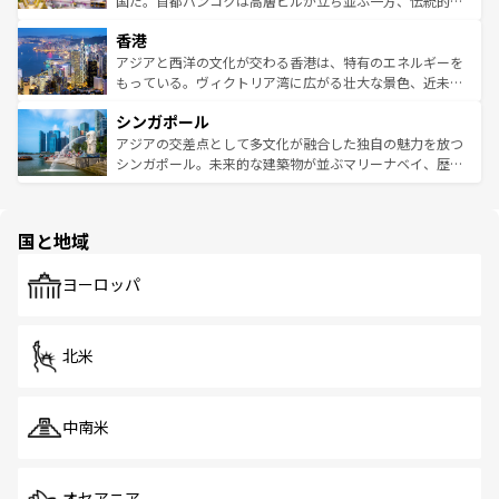
国だ。首都バンコクは高層ビルが立ち並ぶ一方、伝統的な
世界中の食通を魅了してやまないベトナム料理も魅力のひ
寺院や市場がいたるところに点在し、古きよき文化と現代
香港
とつ。フォーやバインミー、ベトナムコーヒーなどは、ぜ
の活気が交差している。北部ではチェンマイなどの山岳地
ひ現地で味わいたい。どの地域を訪れてもあたたかい人々
帯で自然と触れ合い、南部ではプーケットやクラビの美し
アジアと西洋の文化が交わる香港は、特有のエネルギーを
が旅行者を迎えてくれるので、きっと忘れられない旅にな
いビーチでリゾート気分を楽しむことができる。タイ料理
もっている。ヴィクトリア湾に広がる壮大な景色、近未来
るはずだ。 なお、新着のベトナム情報は
コンテンツ一覧
を
は世界的に有名で、屋台から高級レストランまで味覚を刺
的なアートスポット、そして歴史と現代が融合した町並
参照してほしい。
シンガポール
激する。気候は一年中温暖で、どの季節にも異なる楽しみ
み、どこを訪れても感動するはず。観光スポットが密集し
が待っている。親しみやすいタイの人々、仏教を中心とし
ており、効率よく見どころを回れるのも魅力。息をのむよ
アジアの交差点として多文化が融合した独自の魅力を放つ
た文化、そして多様な観光資源が、訪れる旅人を魅了し続
うな絶景から文化的な体験まで、香港を存分に楽しみ尽く
シンガポール。未来的な建築物が並ぶマリーナベイ、歴史
ける。 なお、新着のタイ情報は
コンテンツ一覧
を参照して
そう。 なお、新着の香港情報は
コンテンツ一覧
を参照して
と伝統を感じられるエスニックタウン、多数の緑豊かな公
ほしい。
ほしい。
園や自然保護区など、自然が調和した近代的な景観と文化
の多様性あふれるカラフルな町は、どこを歩いても新しい
国と地域
発見がある。さらに、治安のよさや充実した公共交通機関
も、旅行者にとっては魅力的なポイント。グルメも豊富
で、ホーカーズは地元の風情を楽しめる外せないスポット
ヨーロッパ
だ。訪れる人を飽きさせないシンガポールで、多様な魅力
を体感しよう。 なお、新着のシンガポール情報は
コンテン
ツ一覧
を参照してほしい。
北米
中南米