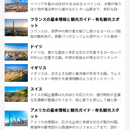
景など、自然景観も見逃せない。観光の合間には、本場の
イベリア半島のほぼ80％を占めるスペインは、太陽が降り
ピザやパスタなど、絶品のイタリア料理を堪能することも
注ぐ地中海沿岸から雄大なピレネー山脈まで、多彩な自然
できる。朝目覚めてから夜眠るまで、すべての瞬間を楽し
と文化が詰まったヨーロッパ屈指の旅行先だ。多様な地域
フランスの基本情報と観光ガイド・有名観光スポ
ませてくれるイタリアで、忘れられない旅をしてみよう！
文化が根付くこの国では、情熱的なフラメンコ、熱気あふ
なお、新着のイタリア情報は
コンテンツ一覧
を参照してほ
れる闘牛、そして美味しいタパスが生活の一部となってい
ット
しい。
る。首都マドリードの洗練された雰囲気や、バルセロナの
フランスは、世界中の旅行者を魅了し続けるヨーロッパ屈
アートに溢れた街角から、地方では古代ローマ遺跡や中世
指の観光地だ。首都パリのエッフェル塔やルーブル美術館
の城塞都市、穏やかなビーチリゾートまで多彩な表情を見
といった象徴的なスポットから、田舎町の古風な美しさま
せる。地方によって風土や気候が異なるスペインはその個
ドイツ
で、幅広い魅力が詰まっている。華麗な宮殿、歴史的な大
性で訪れる人を魅了する。 なお、新着のスペイン情報は
コ
聖堂、美しいビーチ、そして豊かな自然が、訪れる者を心
ドイツは、豊かな歴史と多彩な文化が交差するヨーロッパ
ンテンツ一覧
を参照してほしい。
から魅了する。また、フランスは美食の国としても知ら
の中心に位置する国。中世の街並みが残るロマンチック街
れ、フランス料理はユネスコ無形文化遺産にも登録されて
道から、未来を先取りするようなモダンな都市まで多様な
イギリス
いる。シャンパンの発祥地であるランス、プロヴァンスの
顔を持つこの国は、どこを歩いても飽きることがない。ベ
香り高いラベンダー畑など、多彩な楽しみ方が可能だ。さ
ルリンの文化的活気、バイエルン州のアルプスの絶景、そ
イギリスは、古きよき伝統と最先端が共存する国。ウェス
らに、パリ以外の地域にも魅力が溢れており、どの街角に
してライン川沿いのワイン畑といった風景は必見。ビール
トミンスター寺院や大英博物館のようなランドマーク、歴
も豊かな歴史と文化が息づいている。パリ以外の個性あふ
とソーセージを味わいながら地元の人と過ごす楽しい時間
史ある大学都市、美しい丘陵地帯や牧歌的な風景など、エ
れる地方に足を運ぶとそれぞれで全く異なる文化を体験で
スイス
は、お酒好きな人にはぜひ体験してほしい。 なお、新着の
リアごとに異なる魅力がある。また、優雅なアフタヌーン
きるだろう。 なお、新着のフランス情報は
コンテンツ一覧
ドイツ情報は
コンテンツ一覧
を参照してほしい。
ティー、ビール好きにはたまらない英国パブ、サッカー観
スイスの国土面積は九州ほどの広さだが、運行時刻が正確
を参照してほしい。
戦など、本場だからこそできる体験も豊富。イギリスを旅
な交通網が整備されており、初心者でも安心して個人旅行
して楽しみつくそう。 なお、新着のイギリス情報は
コンテ
を楽しめる。日本同様に時刻表どおりの旅が可能だ。中世
アメリカの基本情報と観光ガイド・有名観光スポ
ンツ一覧
を参照してほしい。
の建物がそのまま残る町や、スイスならではのユニークな
博物館もあり、アルプス観光だけでなく町歩きも満喫する
ット
ことができる。国民の所得が高いため物価も高いが、旅行
アメリカ合衆国は、広大な土地と多様な文化が魅力の国。
者向けの交通パス提供のサービスもあり、うまく活用すれ
東海岸の都市部から西海岸のカリフォルニアまで、訪れる