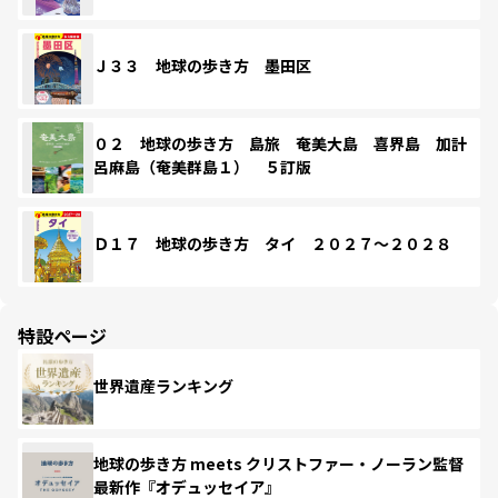
Ｊ３３ 地球の歩き方 墨田区
０２ 地球の歩き方 島旅 奄美大島 喜界島 加計
呂麻島（奄美群島１） ５訂版
Ｄ１７ 地球の歩き方 タイ ２０２７～２０２８
特設ページ
世界遺産ランキング
地球の歩き方 meets クリストファー・ノーラン監督
最新作『オデュッセイア』