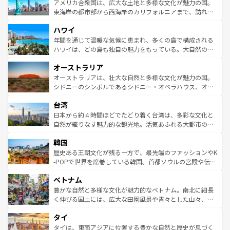
博物館もあり、アルプス観光だけでなく町歩きも満喫する
アメリカ合衆国は、広大な土地と多様な文化が魅力の国。
ことができる。国民の所得が高いため物価も高いが、旅行
東海岸の都市部から西海岸のカリフォルニアまで、訪れる
者向けの交通パス提供のサービスもあり、うまく活用すれ
場所ごとに異なる風景と体験が待っている。ニューヨーク
ハワイ
ば市内交通費無料で観光を楽しむこともできる。 なお、新
のような巨大都市は、観光、ショッピング、エンターテイ
着のスイス情報は
コンテンツ一覧
を参照してほしい。
ンメントが詰まった刺激的なスポットだ。一方、アメリカ
年間を通じて温暖な気候に恵まれ、多くの島で構成される
西部には大自然が広がり、グランドキャニオンやイエロー
ハワイは、どの島も独自の魅力をもっている。大自然の神
ストーン国立公園といった絶景が堪能できる。さらに、南
秘を感じたいなら、火山が生み出した壮大な景観を誇るハ
オーストラリア
部のニューオーリンズでは、音楽と美食が融合した独特の
ワイ島は見逃せない。また、定番の観光地といえばオアフ
文化が魅力。旅行者はアメリカの各地域で異なる魅力を楽
島だが、静かな自然を求めるならマウイ島やカウアイ島が
オーストラリアは、壮大な自然と多様な文化が魅力の国。
しみながら、その多様性と豊かな歴史を感じることができ
おすすめ。エメラルドグリーンに輝く海をはじめ、豊かな
シドニーのシンボルであるシドニー・オペラハウス、オー
るだろう。車でのロードトリップや列車の旅も、アメリカ
文化や歴史が息づいている。「アロハスピリット」と呼ば
ストラリア東海岸北部に広がる大サンゴ礁地帯グレートバ
ならではの贅沢な旅のスタイルだ。 なお、新着のアメリカ
台湾
れるおもてなしの心で訪れる人々を迎えてくれるハワイの
リアリーフや大陸中央部にそびえるウルル（エアーズロッ
情報は
コンテンツ一覧
を参照してほしい。
人々、おいしいローカルフードやハワイアンミュージッ
ク）、タスマニアの美しい原生林やケアンズの熱帯雨林な
日本から約４時間ほどでたどり着く台湾は、多彩な文化と
ク、伝統的なフラダンスなど、すべてがハワイの魅力を彩
ど、見どころがたくさん。また、カフェやワイン、オージ
自然が織りなす魅力的な観光地。活気あふれる大都市の台
っている。訪れるたびに新しい発見と感動が待っているハ
ービーフなどの食文化も豊かで、美味しいものであふれて
北やノスタルジックな町並みが人気な九份（ジォウフェ
ワイを、存分に味わってほしい。 なお、新着のハワイ情報
韓国
いる。アクティビティも充実しており、サーフィンやダイ
ン）、静ひつな山岳地帯である台湾東部など、都市の喧騒
は
コンテンツ一覧
を参照してほしい。
ビング、ハイキングなど、アウトドア好きにはたまらな
と山間の静けさが共存しており、訪れる人に新しい発見と
歴史ある王朝文化が残る一方で、最先端のファッションやK
い。オーストラリアの多彩な魅力を存分に味わいつくそ
驚きをもたらしてくれる。また、奥深い台湾の食文化も魅
-POPで世界を席巻している韓国。首都ソウルの宮殿や伝統
う。 なお、新着のオーストラリア情報は
コンテンツ一覧
を
力で、夜市などの屋台グルメから高級料理、ヘルシーで美
家屋が並ぶエリアでは韓国の歴史と文化に浸ることがで
参照してほしい。
ベトナム
容にもいいと評判のスイーツなど、バラエティ豊かな料理
き、地方に足を延ばせば四季折々の自然美を楽しむことが
が味わえる。 なお、新着の台湾情報は
コンテンツ一覧
を参
できる。そして、キムチや焼肉、絶品のストリートフード
豊かな自然と多様な文化が魅力的なベトナム。南北に細長
照してほしい。
まで、さまざまな韓国料理が待っている。夜には、韓国な
く伸びる国土には、広大な田園風景や青々とした山々、世
らではのナイトライフも堪能できる。あたたかいホスピタ
界遺産に登録された壮大な自然景観が点在し、都市部では
タイ
リティに包まれながら、韓国の多彩な魅力を心ゆくまで味
急速な発展と共に伝統が息づく。ハノイの古い町並みやホ
わってみてほしい。 なお、新着の韓国情報は
コンテンツ一
ーチミン市のフランス統治時代の建物も、独特の雰囲気を
タイは、東南アジアに位置する豊かな自然と歴史が息づく