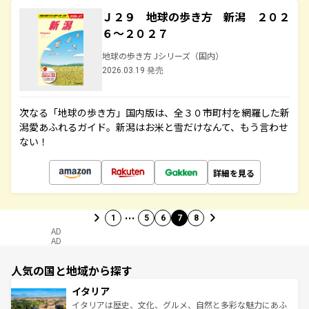
Ｊ２９ 地球の歩き方 新潟 ２０２
６～２０２７
地球の歩き方 Jシリーズ（国内）
2026.03.19 発売
次なる「地球の歩き方」国内版は、全３０市町村を網羅した新
潟愛あふれるガイド。新潟はお米と雪だけなんて、もう言わせ
ない！
詳細を見る
…
1
5
6
7
8
AD
AD
人気の国と地域から探す
イタリア
イタリアは歴史、文化、グルメ、自然と多彩な魅力にあふ