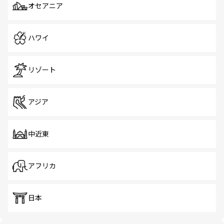
オセアニア
ハワイ
リゾート
アジア
中近東
アフリカ
日本