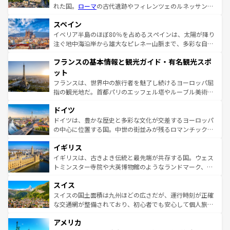
れた国。
ローマ
の古代遺跡やフィレンツェのルネッサンス
美術、ヴェネツィアの運河など、歴史あるスポットはもち
スペイン
ろん、トスカーナの美しい田園風景やアマルフィ海岸の絶
景など、自然景観も見逃せない。観光の合間には、本場の
イベリア半島のほぼ80％を占めるスペインは、太陽が降り
ピザやパスタなど、絶品のイタリア料理を堪能することも
注ぐ地中海沿岸から雄大なピレネー山脈まで、多彩な自然
できる。朝目覚めてから夜眠るまで、すべての瞬間を楽し
と文化が詰まったヨーロッパ屈指の旅行先だ。多様な地域
フランスの基本情報と観光ガイド・有名観光スポ
ませてくれるイタリアで、忘れられない旅をしてみよう！
文化が根付くこの国では、情熱的なフラメンコ、熱気あふ
なお、新着のイタリア情報は
コンテンツ一覧
を参照してほ
れる闘牛、そして美味しいタパスが生活の一部となってい
ット
しい。
る。首都マドリードの洗練された雰囲気や、バルセロナの
フランスは、世界中の旅行者を魅了し続けるヨーロッパ屈
アートに溢れた街角から、地方では古代ローマ遺跡や中世
指の観光地だ。首都パリのエッフェル塔やルーブル美術館
の城塞都市、穏やかなビーチリゾートまで多彩な表情を見
といった象徴的なスポットから、田舎町の古風な美しさま
せる。地方によって風土や気候が異なるスペインはその個
ドイツ
で、幅広い魅力が詰まっている。華麗な宮殿、歴史的な大
性で訪れる人を魅了する。 なお、新着のスペイン情報は
コ
聖堂、美しいビーチ、そして豊かな自然が、訪れる者を心
ドイツは、豊かな歴史と多彩な文化が交差するヨーロッパ
ンテンツ一覧
を参照してほしい。
から魅了する。また、フランスは美食の国としても知ら
の中心に位置する国。中世の街並みが残るロマンチック街
れ、フランス料理はユネスコ無形文化遺産にも登録されて
道から、未来を先取りするようなモダンな都市まで多様な
イギリス
いる。シャンパンの発祥地であるランス、プロヴァンスの
顔を持つこの国は、どこを歩いても飽きることがない。ベ
香り高いラベンダー畑など、多彩な楽しみ方が可能だ。さ
ルリンの文化的活気、バイエルン州のアルプスの絶景、そ
イギリスは、古きよき伝統と最先端が共存する国。ウェス
らに、パリ以外の地域にも魅力が溢れており、どの街角に
してライン川沿いのワイン畑といった風景は必見。ビール
トミンスター寺院や大英博物館のようなランドマーク、歴
も豊かな歴史と文化が息づいている。パリ以外の個性あふ
とソーセージを味わいながら地元の人と過ごす楽しい時間
史ある大学都市、美しい丘陵地帯や牧歌的な風景など、エ
れる地方に足を運ぶとそれぞれで全く異なる文化を体験で
スイス
は、お酒好きな人にはぜひ体験してほしい。 なお、新着の
リアごとに異なる魅力がある。また、優雅なアフタヌーン
きるだろう。 なお、新着のフランス情報は
コンテンツ一覧
ドイツ情報は
コンテンツ一覧
を参照してほしい。
ティー、ビール好きにはたまらない英国パブ、サッカー観
スイスの国土面積は九州ほどの広さだが、運行時刻が正確
を参照してほしい。
戦など、本場だからこそできる体験も豊富。イギリスを旅
な交通網が整備されており、初心者でも安心して個人旅行
して楽しみつくそう。 なお、新着のイギリス情報は
コンテ
を楽しめる。日本同様に時刻表どおりの旅が可能だ。中世
アメリカ
ンツ一覧
を参照してほしい。
の建物がそのまま残る町や、スイスならではのユニークな