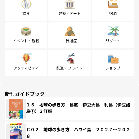
飲食
建築・アート
宿泊
イベント・観戦
世界遺産
リゾート
アクティビティ
鉄道・フライト
ショップ
新刊ガイドブック
１５ 地球の歩き方 島旅 伊豆大島 利島（伊豆諸
島①）３訂版
Ｃ０２ 地球の歩き方 ハワイ島 ２０２７～２０２
８