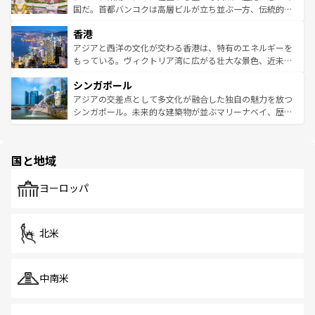
覧
を参照してほしい。
醸し出している。また、バラエティの豊かさとおいしさで
国だ。首都バンコクは高層ビルが立ち並ぶ一方、伝統的な
世界中の食通を魅了してやまないベトナム料理も魅力のひ
寺院や市場がいたるところに点在し、古きよき文化と現代
香港
とつ。フォーやバインミー、ベトナムコーヒーなどは、ぜ
の活気が交差している。北部ではチェンマイなどの山岳地
ひ現地で味わいたい。どの地域を訪れてもあたたかい人々
帯で自然と触れ合い、南部ではプーケットやクラビの美し
アジアと西洋の文化が交わる香港は、特有のエネルギーを
が旅行者を迎えてくれるので、きっと忘れられない旅にな
いビーチでリゾート気分を楽しむことができる。タイ料理
もっている。ヴィクトリア湾に広がる壮大な景色、近未来
るはずだ。 なお、新着のベトナム情報は
コンテンツ一覧
を
は世界的に有名で、屋台から高級レストランまで味覚を刺
的なアートスポット、そして歴史と現代が融合した町並
参照してほしい。
シンガポール
激する。気候は一年中温暖で、どの季節にも異なる楽しみ
み、どこを訪れても感動するはず。観光スポットが密集し
が待っている。親しみやすいタイの人々、仏教を中心とし
ており、効率よく見どころを回れるのも魅力。息をのむよ
アジアの交差点として多文化が融合した独自の魅力を放つ
た文化、そして多様な観光資源が、訪れる旅人を魅了し続
うな絶景から文化的な体験まで、香港を存分に楽しみ尽く
シンガポール。未来的な建築物が並ぶマリーナベイ、歴史
ける。 なお、新着のタイ情報は
コンテンツ一覧
を参照して
そう。 なお、新着の香港情報は
コンテンツ一覧
を参照して
と伝統を感じられるエスニックタウン、多数の緑豊かな公
ほしい。
ほしい。
園や自然保護区など、自然が調和した近代的な景観と文化
の多様性あふれるカラフルな町は、どこを歩いても新しい
国と地域
発見がある。さらに、治安のよさや充実した公共交通機関
も、旅行者にとっては魅力的なポイント。グルメも豊富
で、ホーカーズは地元の風情を楽しめる外せないスポット
ヨーロッパ
だ。訪れる人を飽きさせないシンガポールで、多様な魅力
を体感しよう。 なお、新着のシンガポール情報は
コンテン
ツ一覧
を参照してほしい。
北米
中南米