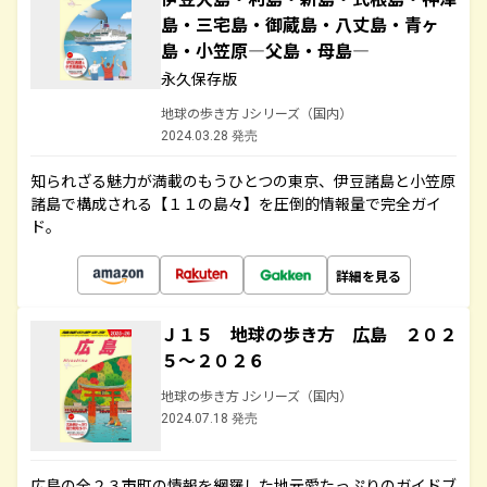
島・三宅島・御蔵島・八丈島・青ヶ
島・小笠原―父島・母島―
永久保存版
地球の歩き方 Jシリーズ（国内）
2024.03.28 発売
知られざる魅力が満載のもうひとつの東京、伊豆諸島と小笠原
諸島で構成される【１１の島々】を圧倒的情報量で完全ガイ
ド。
詳細を見る
Ｊ１５ 地球の歩き方 広島 ２０２
５～２０２６
地球の歩き方 Jシリーズ（国内）
2024.07.18 発売
広島の全２３市町の情報を網羅した地元愛たっぷりのガイドブ