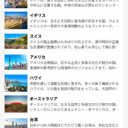
ンテンツ一覧
を参照してほしい。
から魅了する。また、フランスは美食の国としても知ら
の中心に位置する国。中世の街並みが残るロマンチック街
れ、フランス料理はユネスコ無形文化遺産にも登録されて
道から、未来を先取りするようなモダンな都市まで多様な
イギリス
いる。シャンパンの発祥地であるランス、プロヴァンスの
顔を持つこの国は、どこを歩いても飽きることがない。ベ
香り高いラベンダー畑など、多彩な楽しみ方が可能だ。さ
ルリンの文化的活気、バイエルン州のアルプスの絶景、そ
イギリスは、古きよき伝統と最先端が共存する国。ウェス
らに、パリ以外の地域にも魅力が溢れており、どの街角に
してライン川沿いのワイン畑といった風景は必見。ビール
トミンスター寺院や大英博物館のようなランドマーク、歴
も豊かな歴史と文化が息づいている。パリ以外の個性あふ
とソーセージを味わいながら地元の人と過ごす楽しい時間
史ある大学都市、美しい丘陵地帯や牧歌的な風景など、エ
れる地方に足を運ぶとそれぞれで全く異なる文化を体験で
スイス
は、お酒好きな人にはぜひ体験してほしい。 なお、新着の
リアごとに異なる魅力がある。また、優雅なアフタヌーン
きるだろう。 なお、新着のフランス情報は
コンテンツ一覧
ドイツ情報は
コンテンツ一覧
を参照してほしい。
ティー、ビール好きにはたまらない英国パブ、サッカー観
スイスの国土面積は九州ほどの広さだが、運行時刻が正確
を参照してほしい。
戦など、本場だからこそできる体験も豊富。イギリスを旅
な交通網が整備されており、初心者でも安心して個人旅行
して楽しみつくそう。 なお、新着のイギリス情報は
コンテ
を楽しめる。日本同様に時刻表どおりの旅が可能だ。中世
アメリカ
ンツ一覧
を参照してほしい。
の建物がそのまま残る町や、スイスならではのユニークな
博物館もあり、アルプス観光だけでなく町歩きも満喫する
アメリカ合衆国は、広大な土地と多様な文化が魅力の国。
ことができる。国民の所得が高いため物価も高いが、旅行
東海岸の都市部から西海岸のカリフォルニアまで、訪れる
者向けの交通パス提供のサービスもあり、うまく活用すれ
場所ごとに異なる風景と体験が待っている。ニューヨーク
ハワイ
ば市内交通費無料で観光を楽しむこともできる。 なお、新
のような巨大都市は、観光、ショッピング、エンターテイ
着のスイス情報は
コンテンツ一覧
を参照してほしい。
ンメントが詰まった刺激的なスポットだ。一方、アメリカ
年間を通じて温暖な気候に恵まれ、多くの島で構成される
西部には大自然が広がり、グランドキャニオンやイエロー
ハワイは、どの島も独自の魅力をもっている。大自然の神
ストーン国立公園といった絶景が堪能できる。さらに、南
秘を感じたいなら、火山が生み出した壮大な景観を誇るハ
オーストラリア
部のニューオーリンズでは、音楽と美食が融合した独特の
ワイ島は見逃せない。また、定番の観光地といえばオアフ
文化が魅力。旅行者はアメリカの各地域で異なる魅力を楽
島だが、静かな自然を求めるならマウイ島やカウアイ島が
オーストラリアは、壮大な自然と多様な文化が魅力の国。
しみながら、その多様性と豊かな歴史を感じることができ
おすすめ。エメラルドグリーンに輝く海をはじめ、豊かな
シドニーのシンボルであるシドニー・オペラハウス、オー
るだろう。車でのロードトリップや列車の旅も、アメリカ
文化や歴史が息づいている。「アロハスピリット」と呼ば
ストラリア東海岸北部に広がる大サンゴ礁地帯グレートバ
ならではの贅沢な旅のスタイルだ。 なお、新着のアメリカ
台湾
れるおもてなしの心で訪れる人々を迎えてくれるハワイの
リアリーフや大陸中央部にそびえるウルル（エアーズロッ
情報は
コンテンツ一覧
を参照してほしい。
人々、おいしいローカルフードやハワイアンミュージッ
ク）、タスマニアの美しい原生林やケアンズの熱帯雨林な
日本から約４時間ほどでたどり着く台湾は、多彩な文化と