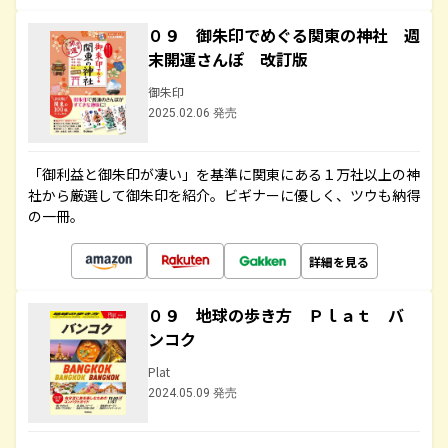
０９ 御朱印でめぐる関東の神社 週
末開運さんぽ 改訂版
御朱印
2025.02.06 発売
「御利益と御朱印が凄い」を基準に関東にある１万社以上の神
社から厳選して御朱印を紹介。ビギナーに優しく、ツウも納得
の一冊。
詳細を見る
０９ 地球の歩き方 Ｐｌａｔ バ
ンコク
Plat
2024.05.09 発売