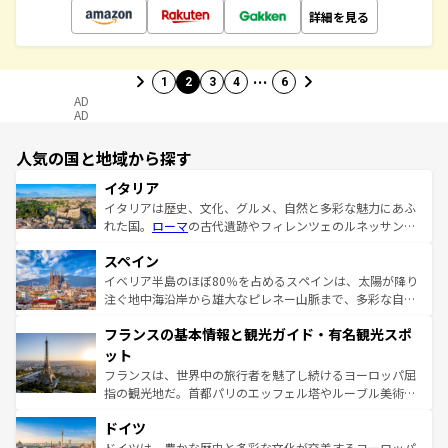
詳細を見る
…
1
2
3
4
6
AD
AD
人気の国と地域から探す
イタリア
イタリアは歴史、文化、グルメ、自然と多彩な魅力にあふ
れた国。
ローマ
の古代遺跡やフィレンツェのルネッサンス
美術、ヴェネツィアの運河など、歴史あるスポットはもち
スペイン
ろん、トスカーナの美しい田園風景やアマルフィ海岸の絶
景など、自然景観も見逃せない。観光の合間には、本場の
イベリア半島のほぼ80％を占めるスペインは、太陽が降り
ピザやパスタなど、絶品のイタリア料理を堪能することも
注ぐ地中海沿岸から雄大なピレネー山脈まで、多彩な自然
できる。朝目覚めてから夜眠るまで、すべての瞬間を楽し
と文化が詰まったヨーロッパ屈指の旅行先だ。多様な地域
フランスの基本情報と観光ガイド・有名観光スポ
ませてくれるイタリアで、忘れられない旅をしてみよう！
文化が根付くこの国では、情熱的なフラメンコ、熱気あふ
なお、新着のイタリア情報は
コンテンツ一覧
を参照してほ
れる闘牛、そして美味しいタパスが生活の一部となってい
ット
しい。
る。首都マドリードの洗練された雰囲気や、バルセロナの
フランスは、世界中の旅行者を魅了し続けるヨーロッパ屈
アートに溢れた街角から、地方では古代ローマ遺跡や中世
指の観光地だ。首都パリのエッフェル塔やルーブル美術館
の城塞都市、穏やかなビーチリゾートまで多彩な表情を見
といった象徴的なスポットから、田舎町の古風な美しさま
せる。地方によって風土や気候が異なるスペインはその個
ドイツ
で、幅広い魅力が詰まっている。華麗な宮殿、歴史的な大
性で訪れる人を魅了する。 なお、新着のスペイン情報は
コ
聖堂、美しいビーチ、そして豊かな自然が、訪れる者を心
ドイツは、豊かな歴史と多彩な文化が交差するヨーロッパ