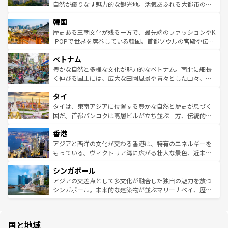
ク、伝統的なフラダンスなど、すべてがハワイの魅力を彩
ど、見どころがたくさん。また、カフェやワイン、オージ
自然が織りなす魅力的な観光地。活気あふれる大都市の台
っている。訪れるたびに新しい発見と感動が待っているハ
ービーフなどの食文化も豊かで、美味しいものであふれて
北やノスタルジックな町並みが人気な九份（ジォウフェ
ワイを、存分に味わってほしい。 なお、新着のハワイ情報
韓国
いる。アクティビティも充実しており、サーフィンやダイ
ン）、静ひつな山岳地帯である台湾東部など、都市の喧騒
は
コンテンツ一覧
を参照してほしい。
ビング、ハイキングなど、アウトドア好きにはたまらな
と山間の静けさが共存しており、訪れる人に新しい発見と
歴史ある王朝文化が残る一方で、最先端のファッションやK
い。オーストラリアの多彩な魅力を存分に味わいつくそ
驚きをもたらしてくれる。また、奥深い台湾の食文化も魅
-POPで世界を席巻している韓国。首都ソウルの宮殿や伝統
う。 なお、新着のオーストラリア情報は
コンテンツ一覧
を
力で、夜市などの屋台グルメから高級料理、ヘルシーで美
家屋が並ぶエリアでは韓国の歴史と文化に浸ることがで
参照してほしい。
ベトナム
容にもいいと評判のスイーツなど、バラエティ豊かな料理
き、地方に足を延ばせば四季折々の自然美を楽しむことが
が味わえる。 なお、新着の台湾情報は
コンテンツ一覧
を参
できる。そして、キムチや焼肉、絶品のストリートフード
豊かな自然と多様な文化が魅力的なベトナム。南北に細長
照してほしい。
まで、さまざまな韓国料理が待っている。夜には、韓国な
く伸びる国土には、広大な田園風景や青々とした山々、世
らではのナイトライフも堪能できる。あたたかいホスピタ
界遺産に登録された壮大な自然景観が点在し、都市部では
タイ
リティに包まれながら、韓国の多彩な魅力を心ゆくまで味
急速な発展と共に伝統が息づく。ハノイの古い町並みやホ
わってみてほしい。 なお、新着の韓国情報は
コンテンツ一
ーチミン市のフランス統治時代の建物も、独特の雰囲気を
タイは、東南アジアに位置する豊かな自然と歴史が息づく
覧
を参照してほしい。
醸し出している。また、バラエティの豊かさとおいしさで
国だ。首都バンコクは高層ビルが立ち並ぶ一方、伝統的な
世界中の食通を魅了してやまないベトナム料理も魅力のひ
寺院や市場がいたるところに点在し、古きよき文化と現代
香港
とつ。フォーやバインミー、ベトナムコーヒーなどは、ぜ
の活気が交差している。北部ではチェンマイなどの山岳地
ひ現地で味わいたい。どの地域を訪れてもあたたかい人々
帯で自然と触れ合い、南部ではプーケットやクラビの美し
アジアと西洋の文化が交わる香港は、特有のエネルギーを
が旅行者を迎えてくれるので、きっと忘れられない旅にな
いビーチでリゾート気分を楽しむことができる。タイ料理
もっている。ヴィクトリア湾に広がる壮大な景色、近未来
るはずだ。 なお、新着のベトナム情報は
コンテンツ一覧
を
は世界的に有名で、屋台から高級レストランまで味覚を刺
的なアートスポット、そして歴史と現代が融合した町並
参照してほしい。
シンガポール
激する。気候は一年中温暖で、どの季節にも異なる楽しみ
み、どこを訪れても感動するはず。観光スポットが密集し
が待っている。親しみやすいタイの人々、仏教を中心とし
ており、効率よく見どころを回れるのも魅力。息をのむよ
アジアの交差点として多文化が融合した独自の魅力を放つ
た文化、そして多様な観光資源が、訪れる旅人を魅了し続
うな絶景から文化的な体験まで、香港を存分に楽しみ尽く
シンガポール。未来的な建築物が並ぶマリーナベイ、歴史
ける。 なお、新着のタイ情報は
コンテンツ一覧
を参照して
そう。 なお、新着の香港情報は
コンテンツ一覧
を参照して
と伝統を感じられるエスニックタウン、多数の緑豊かな公
ほしい。
ほしい。
園や自然保護区など、自然が調和した近代的な景観と文化
の多様性あふれるカラフルな町は、どこを歩いても新しい
国と地域
発見がある。さらに、治安のよさや充実した公共交通機関