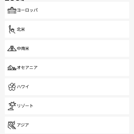
も、旅行者にとっては魅力的なポイント。グルメも豊富
で、ホーカーズは地元の風情を楽しめる外せないスポット
ヨーロッパ
だ。訪れる人を飽きさせないシンガポールで、多様な魅力
を体感しよう。 なお、新着のシンガポール情報は
コンテン
ツ一覧
を参照してほしい。
北米
中南米
オセアニア
ハワイ
リゾート
アジア