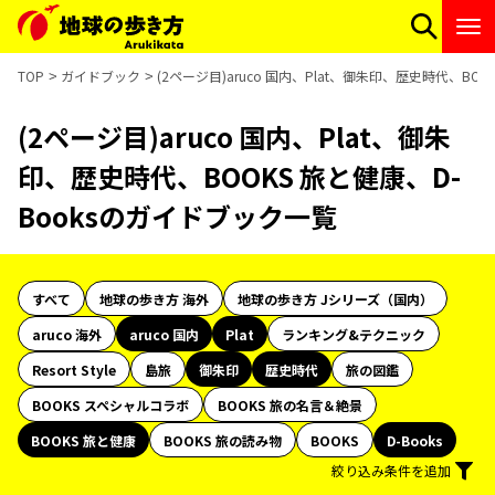
TOP
ガイドブック
(2ページ目)aruco 国内、Plat、御朱印、歴史時代、BO
(2ページ目)aruco 国内、Plat、御朱
印、歴史時代、BOOKS 旅と健康、D-
Booksのガイドブック一覧
すべて
地球の歩き方 海外
地球の歩き方 Jシリーズ（国内）
aruco 海外
aruco 国内
Plat
ランキング&テクニック
Resort Style
島旅
御朱印
歴史時代
旅の図鑑
BOOKS スペシャルコラボ
BOOKS 旅の名言＆絶景
BOOKS 旅と健康
BOOKS 旅の読み物
BOOKS
D-Books
絞り込み条件を追加