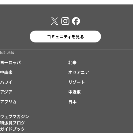
コミュニティを見る
国と地域
ヨーロッパ
北米
中南米
オセアニア
ハワイ
リゾート
アジア
中近東
アフリカ
日本
ウェブマガジン
特派員ブログ
ガイドブック