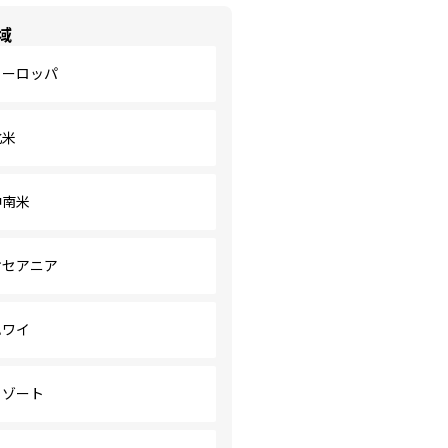
域
ヨーロッパ
北米
中南米
オセアニア
ハワイ
リゾート