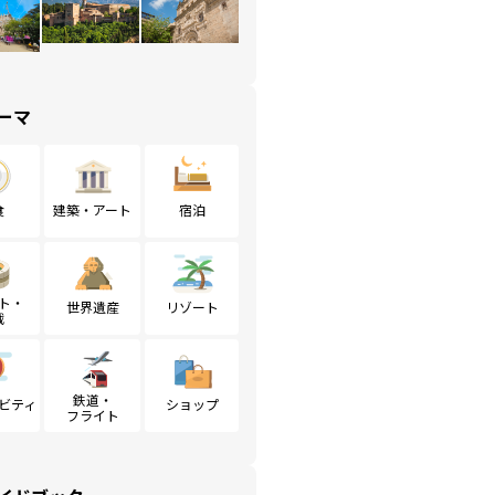
ーマ
食
建築・アート
宿泊
ト・
世界遺産
リゾート
戦
鉄道・
ビティ
ショップ
フライト