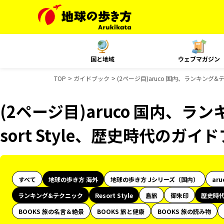
国と地域
ウェブマガジン
TOP
ガイドブック
(2ページ目)aruco 国内、ランキング&
(2ページ目)aruco 国内、ラ
sort Style、歴史時代のガ
すべて
地球の歩き方 海外
地球の歩き方 Jシリーズ（国内）
aru
ランキング&テクニック
Resort Style
島旅
御朱印
歴史時
BOOKS 旅の名言＆絶景
BOOKS 旅と健康
BOOKS 旅の読み物