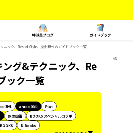
特派員ブログ
ガイドブック
テクニック、Resort Style、歴史時代のガイドブック一覧
AD
ンキング&テクニック、Re
イドブック一覧
co 海外
aruco 国内
Plat
代
旅の図鑑
BOOKS スペシャルコラボ
BOOKS
D-Books