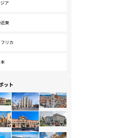
アジア
中近東
アフリカ
日本
ポット