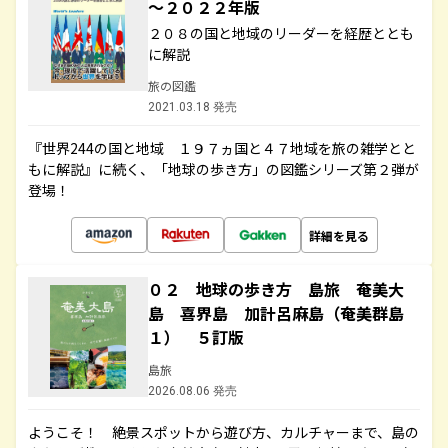
～２０２２年版
２０８の国と地域のリーダーを経歴ととも
に解説
旅の図鑑
2021.03.18 発売
『世界244の国と地域 １９７ヵ国と４７地域を旅の雑学とと
もに解説』に続く、「地球の歩き方」の図鑑シリーズ第２弾が
登場！
詳細を見る
０２ 地球の歩き方 島旅 奄美大
島 喜界島 加計呂麻島（奄美群島
１） ５訂版
島旅
2026.08.06 発売
ようこそ！ 絶景スポットから遊び方、カルチャーまで、島の