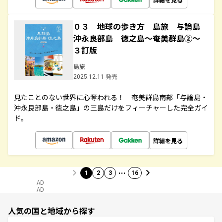
０３ 地球の歩き方 島旅 与論島
沖永良部島 徳之島～奄美群島②～
３訂版
島旅
2025.12.11 発売
見たことのない世界に心奪われる！ 奄美群島南部「与論島・
沖永良部島・徳之島」の三島だけをフィーチャーした完全ガイ
ド。
詳細を見る
…
1
2
3
16
AD
AD
人気の国と地域から探す