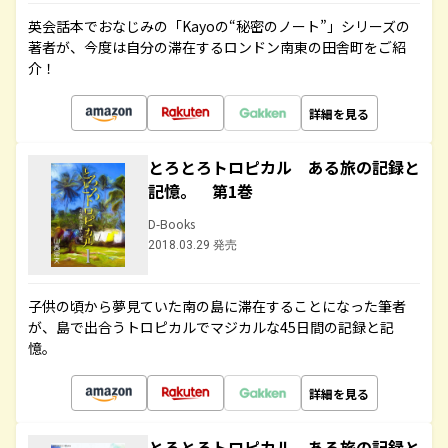
英会話本でおなじみの「Kayoの“秘密のノート”」シリーズの
著者が、今度は自分の滞在するロンドン南東の田舎町をご紹
介！
詳細を見る
とろとろトロピカル ある旅の記録と
記憶。 第1巻
D-Books
2018.03.29 発売
子供の頃から夢見ていた南の島に滞在することになった筆者
が、島で出合うトロピカルでマジカルな45日間の記録と記
憶。
詳細を見る
とろとろトロピカル ある旅の記録と