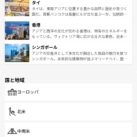
タイ
リティに包まれながら、韓国の多彩な魅力を心ゆくまで味
急速な発展と共に伝統が息づく。ハノイの古い町並みやホ
わってみてほしい。 なお、新着の韓国情報は
コンテンツ一
ーチミン市のフランス統治時代の建物も、独特の雰囲気を
タイは、東南アジアに位置する豊かな自然と歴史が息づく
覧
を参照してほしい。
醸し出している。また、バラエティの豊かさとおいしさで
国だ。首都バンコクは高層ビルが立ち並ぶ一方、伝統的な
世界中の食通を魅了してやまないベトナム料理も魅力のひ
寺院や市場がいたるところに点在し、古きよき文化と現代
香港
とつ。フォーやバインミー、ベトナムコーヒーなどは、ぜ
の活気が交差している。北部ではチェンマイなどの山岳地
ひ現地で味わいたい。どの地域を訪れてもあたたかい人々
帯で自然と触れ合い、南部ではプーケットやクラビの美し
アジアと西洋の文化が交わる香港は、特有のエネルギーを
が旅行者を迎えてくれるので、きっと忘れられない旅にな
いビーチでリゾート気分を楽しむことができる。タイ料理
もっている。ヴィクトリア湾に広がる壮大な景色、近未来
るはずだ。 なお、新着のベトナム情報は
コンテンツ一覧
を
は世界的に有名で、屋台から高級レストランまで味覚を刺
的なアートスポット、そして歴史と現代が融合した町並
参照してほしい。
シンガポール
激する。気候は一年中温暖で、どの季節にも異なる楽しみ
み、どこを訪れても感動するはず。観光スポットが密集し
が待っている。親しみやすいタイの人々、仏教を中心とし
ており、効率よく見どころを回れるのも魅力。息をのむよ
アジアの交差点として多文化が融合した独自の魅力を放つ
た文化、そして多様な観光資源が、訪れる旅人を魅了し続
うな絶景から文化的な体験まで、香港を存分に楽しみ尽く
シンガポール。未来的な建築物が並ぶマリーナベイ、歴史
ける。 なお、新着のタイ情報は
コンテンツ一覧
を参照して
そう。 なお、新着の香港情報は
コンテンツ一覧
を参照して
と伝統を感じられるエスニックタウン、多数の緑豊かな公
ほしい。
ほしい。
園や自然保護区など、自然が調和した近代的な景観と文化
の多様性あふれるカラフルな町は、どこを歩いても新しい
国と地域
発見がある。さらに、治安のよさや充実した公共交通機関
も、旅行者にとっては魅力的なポイント。グルメも豊富
で、ホーカーズは地元の風情を楽しめる外せないスポット
ヨーロッパ
だ。訪れる人を飽きさせないシンガポールで、多様な魅力
を体感しよう。 なお、新着のシンガポール情報は
コンテン
ツ一覧
を参照してほしい。
北米
中南米