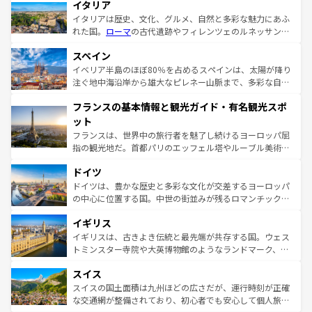
イタリア
イタリアは歴史、文化、グルメ、自然と多彩な魅力にあふ
れた国。
ローマ
の古代遺跡やフィレンツェのルネッサンス
美術、ヴェネツィアの運河など、歴史あるスポットはもち
スペイン
ろん、トスカーナの美しい田園風景やアマルフィ海岸の絶
景など、自然景観も見逃せない。観光の合間には、本場の
イベリア半島のほぼ80％を占めるスペインは、太陽が降り
ピザやパスタなど、絶品のイタリア料理を堪能することも
注ぐ地中海沿岸から雄大なピレネー山脈まで、多彩な自然
できる。朝目覚めてから夜眠るまで、すべての瞬間を楽し
と文化が詰まったヨーロッパ屈指の旅行先だ。多様な地域
フランスの基本情報と観光ガイド・有名観光スポ
ませてくれるイタリアで、忘れられない旅をしてみよう！
文化が根付くこの国では、情熱的なフラメンコ、熱気あふ
なお、新着のイタリア情報は
コンテンツ一覧
を参照してほ
れる闘牛、そして美味しいタパスが生活の一部となってい
ット
しい。
る。首都マドリードの洗練された雰囲気や、バルセロナの
フランスは、世界中の旅行者を魅了し続けるヨーロッパ屈
アートに溢れた街角から、地方では古代ローマ遺跡や中世
指の観光地だ。首都パリのエッフェル塔やルーブル美術館
の城塞都市、穏やかなビーチリゾートまで多彩な表情を見
といった象徴的なスポットから、田舎町の古風な美しさま
せる。地方によって風土や気候が異なるスペインはその個
ドイツ
で、幅広い魅力が詰まっている。華麗な宮殿、歴史的な大
性で訪れる人を魅了する。 なお、新着のスペイン情報は
コ
聖堂、美しいビーチ、そして豊かな自然が、訪れる者を心
ドイツは、豊かな歴史と多彩な文化が交差するヨーロッパ
ンテンツ一覧
を参照してほしい。
から魅了する。また、フランスは美食の国としても知ら
の中心に位置する国。中世の街並みが残るロマンチック街
れ、フランス料理はユネスコ無形文化遺産にも登録されて
道から、未来を先取りするようなモダンな都市まで多様な
イギリス
いる。シャンパンの発祥地であるランス、プロヴァンスの
顔を持つこの国は、どこを歩いても飽きることがない。ベ
香り高いラベンダー畑など、多彩な楽しみ方が可能だ。さ
ルリンの文化的活気、バイエルン州のアルプスの絶景、そ
イギリスは、古きよき伝統と最先端が共存する国。ウェス
らに、パリ以外の地域にも魅力が溢れており、どの街角に
してライン川沿いのワイン畑といった風景は必見。ビール
トミンスター寺院や大英博物館のようなランドマーク、歴
も豊かな歴史と文化が息づいている。パリ以外の個性あふ
とソーセージを味わいながら地元の人と過ごす楽しい時間
史ある大学都市、美しい丘陵地帯や牧歌的な風景など、エ
れる地方に足を運ぶとそれぞれで全く異なる文化を体験で
スイス
は、お酒好きな人にはぜひ体験してほしい。 なお、新着の
リアごとに異なる魅力がある。また、優雅なアフタヌーン
きるだろう。 なお、新着のフランス情報は
コンテンツ一覧
ドイツ情報は
コンテンツ一覧
を参照してほしい。
ティー、ビール好きにはたまらない英国パブ、サッカー観
スイスの国土面積は九州ほどの広さだが、運行時刻が正確
を参照してほしい。
戦など、本場だからこそできる体験も豊富。イギリスを旅
な交通網が整備されており、初心者でも安心して個人旅行
して楽しみつくそう。 なお、新着のイギリス情報は
コンテ