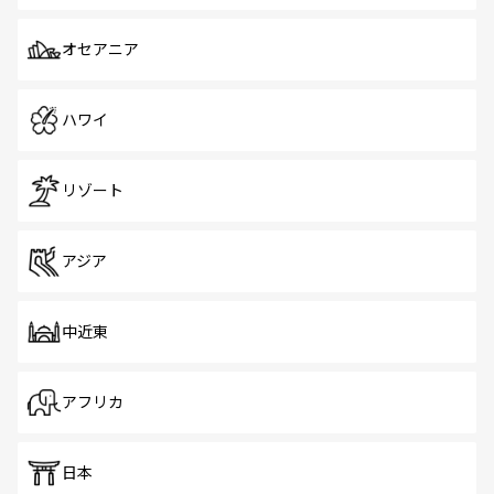
オセアニア
ハワイ
リゾート
アジア
中近東
アフリカ
日本