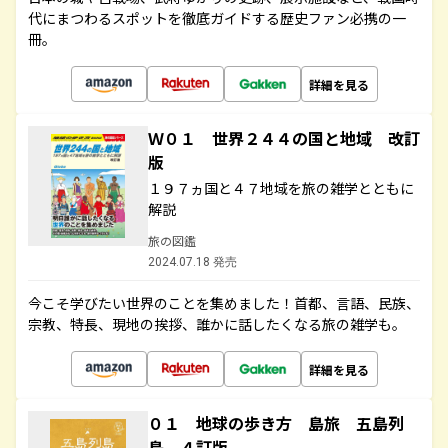
代にまつわるスポットを徹底ガイドする歴史ファン必携の一
冊。
詳細を見る
Ｗ０１ 世界２４４の国と地域 改訂
版
１９７ヵ国と４７地域を旅の雑学とともに
解説
旅の図鑑
2024.07.18 発売
今こそ学びたい世界のことを集めました！首都、言語、民族、
宗教、特長、現地の挨拶、誰かに話したくなる旅の雑学も。
詳細を見る
０１ 地球の歩き方 島旅 五島列
島 ４訂版