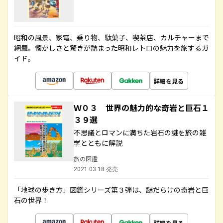
昭和の風景、家電、乗り物、駄菓子、喫茶店、カルチャーまで
網羅。懐かしさと驚きが詰まった昭和レトロの魅力を旅するガ
イド。
詳細を見る
Ｗ０３ 世界の魅力的な奇岩と巨石１
３９選
不思議とロマンに満ちた岩石の謎を旅の雑
学とともに解説
旅の図鑑
2021.03.18 発売
「地球の歩き方」図鑑シリーズ第３弾は、謎だらけの奇岩と巨
石の世界！
詳細を見る