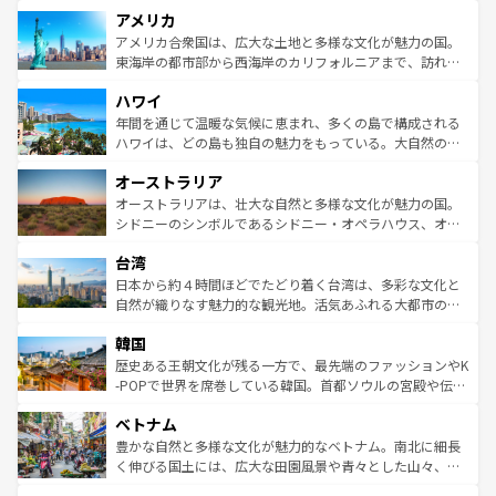
を楽しめる。日本同様に時刻表どおりの旅が可能だ。中世
アメリカ
ンツ一覧
を参照してほしい。
の建物がそのまま残る町や、スイスならではのユニークな
博物館もあり、アルプス観光だけでなく町歩きも満喫する
アメリカ合衆国は、広大な土地と多様な文化が魅力の国。
ことができる。国民の所得が高いため物価も高いが、旅行
東海岸の都市部から西海岸のカリフォルニアまで、訪れる
者向けの交通パス提供のサービスもあり、うまく活用すれ
場所ごとに異なる風景と体験が待っている。ニューヨーク
ハワイ
ば市内交通費無料で観光を楽しむこともできる。 なお、新
のような巨大都市は、観光、ショッピング、エンターテイ
着のスイス情報は
コンテンツ一覧
を参照してほしい。
ンメントが詰まった刺激的なスポットだ。一方、アメリカ
年間を通じて温暖な気候に恵まれ、多くの島で構成される
西部には大自然が広がり、グランドキャニオンやイエロー
ハワイは、どの島も独自の魅力をもっている。大自然の神
ストーン国立公園といった絶景が堪能できる。さらに、南
秘を感じたいなら、火山が生み出した壮大な景観を誇るハ
オーストラリア
部のニューオーリンズでは、音楽と美食が融合した独特の
ワイ島は見逃せない。また、定番の観光地といえばオアフ
文化が魅力。旅行者はアメリカの各地域で異なる魅力を楽
島だが、静かな自然を求めるならマウイ島やカウアイ島が
オーストラリアは、壮大な自然と多様な文化が魅力の国。
しみながら、その多様性と豊かな歴史を感じることができ
おすすめ。エメラルドグリーンに輝く海をはじめ、豊かな
シドニーのシンボルであるシドニー・オペラハウス、オー
るだろう。車でのロードトリップや列車の旅も、アメリカ
文化や歴史が息づいている。「アロハスピリット」と呼ば
ストラリア東海岸北部に広がる大サンゴ礁地帯グレートバ
ならではの贅沢な旅のスタイルだ。 なお、新着のアメリカ
台湾
れるおもてなしの心で訪れる人々を迎えてくれるハワイの
リアリーフや大陸中央部にそびえるウルル（エアーズロッ
情報は
コンテンツ一覧
を参照してほしい。
人々、おいしいローカルフードやハワイアンミュージッ
ク）、タスマニアの美しい原生林やケアンズの熱帯雨林な
日本から約４時間ほどでたどり着く台湾は、多彩な文化と
ク、伝統的なフラダンスなど、すべてがハワイの魅力を彩
ど、見どころがたくさん。また、カフェやワイン、オージ
自然が織りなす魅力的な観光地。活気あふれる大都市の台
っている。訪れるたびに新しい発見と感動が待っているハ
ービーフなどの食文化も豊かで、美味しいものであふれて
北やノスタルジックな町並みが人気な九份（ジォウフェ
ワイを、存分に味わってほしい。 なお、新着のハワイ情報
韓国
いる。アクティビティも充実しており、サーフィンやダイ
ン）、静ひつな山岳地帯である台湾東部など、都市の喧騒
は
コンテンツ一覧
を参照してほしい。
ビング、ハイキングなど、アウトドア好きにはたまらな
と山間の静けさが共存しており、訪れる人に新しい発見と
歴史ある王朝文化が残る一方で、最先端のファッションやK
い。オーストラリアの多彩な魅力を存分に味わいつくそ
驚きをもたらしてくれる。また、奥深い台湾の食文化も魅
-POPで世界を席巻している韓国。首都ソウルの宮殿や伝統
う。 なお、新着のオーストラリア情報は
コンテンツ一覧
を
力で、夜市などの屋台グルメから高級料理、ヘルシーで美
家屋が並ぶエリアでは韓国の歴史と文化に浸ることがで
参照してほしい。
ベトナム
容にもいいと評判のスイーツなど、バラエティ豊かな料理
き、地方に足を延ばせば四季折々の自然美を楽しむことが
が味わえる。 なお、新着の台湾情報は
コンテンツ一覧
を参
できる。そして、キムチや焼肉、絶品のストリートフード
豊かな自然と多様な文化が魅力的なベトナム。南北に細長
照してほしい。
まで、さまざまな韓国料理が待っている。夜には、韓国な
く伸びる国土には、広大な田園風景や青々とした山々、世
らではのナイトライフも堪能できる。あたたかいホスピタ
界遺産に登録された壮大な自然景観が点在し、都市部では