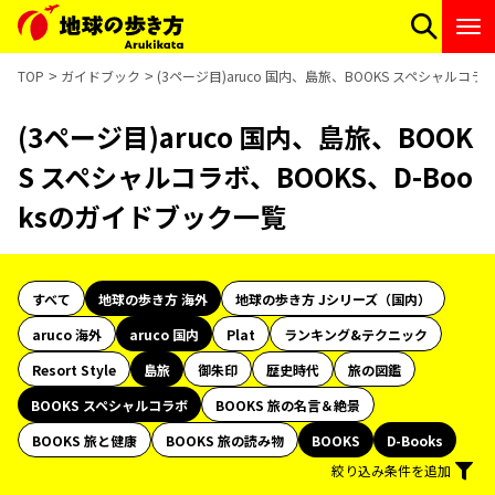
TOP
ガイドブック
(3ページ目)aruco 国内、島旅、BOOKS スペシャルコラ
(3ページ目)aruco 国内、島旅、BOOK
S スペシャルコラボ、BOOKS、D-Boo
ksのガイドブック一覧
すべて
地球の歩き方 海外
地球の歩き方 Jシリーズ（国内）
aruco 海外
aruco 国内
Plat
ランキング&テクニック
Resort Style
島旅
御朱印
歴史時代
旅の図鑑
BOOKS スペシャルコラボ
BOOKS 旅の名言＆絶景
BOOKS 旅と健康
BOOKS 旅の読み物
BOOKS
D-Books
絞り込み条件を追加