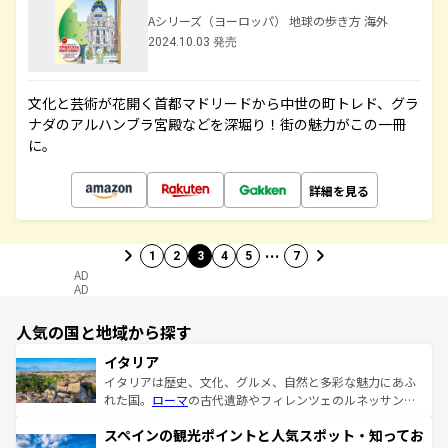
Aシリーズ（ヨーロッパ） 地球の歩き方 海外
2024.10.03 発売
文化と芸術が花開く首都マドリードから中世の町トレド、グラ
ナダのアルハンブラ宮殿などを深堀り！街の魅力がこの一冊
に。
詳細を見る
…
1
2
3
4
5
7
AD
AD
人気の国と地域から探す
イタリア
イタリアは歴史、文化、グルメ、自然と多彩な魅力にあふ
れた国。
ローマ
の古代遺跡やフィレンツェのルネッサンス
美術、ヴェネツィアの運河など、歴史あるスポットはもち
スペインの観光ポイントと人気スポット・知ってお
ろん、トスカーナの美しい田園風景やアマルフィ海岸の絶