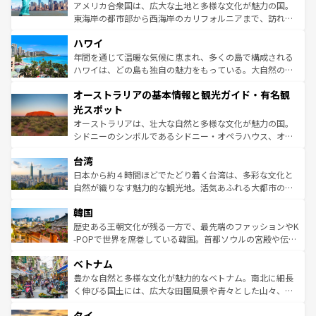
ことができる。国民の所得が高いため物価も高いが、旅行
アメリカ合衆国は、広大な土地と多様な文化が魅力の国。
者向けの交通パス提供のサービスもあり、うまく活用すれ
東海岸の都市部から西海岸のカリフォルニアまで、訪れる
ば市内交通費無料で観光を楽しむこともできる。 なお、新
場所ごとに異なる風景と体験が待っている。ニューヨーク
着のスイス情報は
コンテンツ一覧
を参照してほしい。
ハワイ
のような巨大都市は、観光、ショッピング、エンターテイ
ンメントが詰まった刺激的なスポットだ。一方、アメリカ
年間を通じて温暖な気候に恵まれ、多くの島で構成される
西部には大自然が広がり、グランドキャニオンやイエロー
ハワイは、どの島も独自の魅力をもっている。大自然の神
ストーン国立公園といった絶景が堪能できる。さらに、南
秘を感じたいなら、火山が生み出した壮大な景観を誇るハ
オーストラリアの基本情報と観光ガイド・有名観
部のニューオーリンズでは、音楽と美食が融合した独特の
ワイ島は見逃せない。また、定番の観光地といえばオアフ
文化が魅力。旅行者はアメリカの各地域で異なる魅力を楽
島だが、静かな自然を求めるならマウイ島やカウアイ島が
光スポット
しみながら、その多様性と豊かな歴史を感じることができ
おすすめ。エメラルドグリーンに輝く海をはじめ、豊かな
オーストラリアは、壮大な自然と多様な文化が魅力の国。
るだろう。車でのロードトリップや列車の旅も、アメリカ
文化や歴史が息づいている。「アロハスピリット」と呼ば
シドニーのシンボルであるシドニー・オペラハウス、オー
ならではの贅沢な旅のスタイルだ。 なお、新着のアメリカ
れるおもてなしの心で訪れる人々を迎えてくれるハワイの
ストラリア東海岸北部に広がる大サンゴ礁地帯グレートバ
情報は
コンテンツ一覧
を参照してほしい。
人々、おいしいローカルフードやハワイアンミュージッ
台湾
リアリーフや大陸中央部にそびえるウルル（エアーズロッ
ク、伝統的なフラダンスなど、すべてがハワイの魅力を彩
ク）、タスマニアの美しい原生林やケアンズの熱帯雨林な
日本から約４時間ほどでたどり着く台湾は、多彩な文化と
っている。訪れるたびに新しい発見と感動が待っているハ
ど、見どころがたくさん。また、カフェやワイン、オージ
自然が織りなす魅力的な観光地。活気あふれる大都市の台
ワイを、存分に味わってほしい。 なお、新着のハワイ情報
ービーフなどの食文化も豊かで、美味しいものであふれて
北やノスタルジックな町並みが人気な九份（ジォウフェ
は
コンテンツ一覧
を参照してほしい。
韓国
いる。アクティビティも充実しており、サーフィンやダイ
ン）、静ひつな山岳地帯である台湾東部など、都市の喧騒
ビング、ハイキングなど、アウトドア好きにはたまらな
と山間の静けさが共存しており、訪れる人に新しい発見と
歴史ある王朝文化が残る一方で、最先端のファッションやK
い。オーストラリアの多彩な魅力を存分に味わいつくそ
驚きをもたらしてくれる。また、奥深い台湾の食文化も魅
-POPで世界を席巻している韓国。首都ソウルの宮殿や伝統
う。 なお、新着のオーストラリア情報は
コンテンツ一覧
を
力で、夜市などの屋台グルメから高級料理、ヘルシーで美
家屋が並ぶエリアでは韓国の歴史と文化に浸ることがで
参照してほしい。
ベトナム
容にもいいと評判のスイーツなど、バラエティ豊かな料理
き、地方に足を延ばせば四季折々の自然美を楽しむことが
が味わえる。 なお、新着の台湾情報は
コンテンツ一覧
を参
できる。そして、キムチや焼肉、絶品のストリートフード
豊かな自然と多様な文化が魅力的なベトナム。南北に細長
照してほしい。
まで、さまざまな韓国料理が待っている。夜には、韓国な
く伸びる国土には、広大な田園風景や青々とした山々、世
らではのナイトライフも堪能できる。あたたかいホスピタ
界遺産に登録された壮大な自然景観が点在し、都市部では
タイ
リティに包まれながら、韓国の多彩な魅力を心ゆくまで味
急速な発展と共に伝統が息づく。ハノイの古い町並みやホ