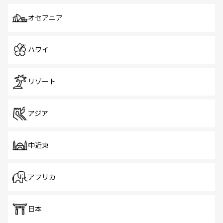
オセアニア
ハワイ
リゾート
アジア
中近東
アフリカ
日本