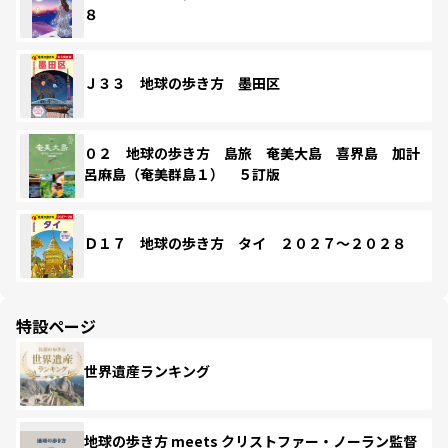
８
Ｊ３３ 地球の歩き方 墨田区
０２ 地球の歩き方 島旅 奄美大島 喜界島 加計
呂麻島（奄美群島１） ５訂版
Ｄ１７ 地球の歩き方 タイ ２０２７～２０２８
特設ページ
世界遺産ランキング
地球の歩き方 meets クリストファー・ノーラン監督