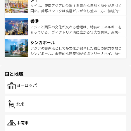
わってみてほしい。 なお、新着の韓国情報は
コンテンツ一
ーチミン市のフランス統治時代の建物も、独特の雰囲気を
タイは、東南アジアに位置する豊かな自然と歴史が息づく
覧
を参照してほしい。
醸し出している。また、バラエティの豊かさとおいしさで
国だ。首都バンコクは高層ビルが立ち並ぶ一方、伝統的な
世界中の食通を魅了してやまないベトナム料理も魅力のひ
寺院や市場がいたるところに点在し、古きよき文化と現代
香港
とつ。フォーやバインミー、ベトナムコーヒーなどは、ぜ
の活気が交差している。北部ではチェンマイなどの山岳地
ひ現地で味わいたい。どの地域を訪れてもあたたかい人々
帯で自然と触れ合い、南部ではプーケットやクラビの美し
アジアと西洋の文化が交わる香港は、特有のエネルギーを
が旅行者を迎えてくれるので、きっと忘れられない旅にな
いビーチでリゾート気分を楽しむことができる。タイ料理
もっている。ヴィクトリア湾に広がる壮大な景色、近未来
るはずだ。 なお、新着のベトナム情報は
コンテンツ一覧
を
は世界的に有名で、屋台から高級レストランまで味覚を刺
的なアートスポット、そして歴史と現代が融合した町並
参照してほしい。
シンガポール
激する。気候は一年中温暖で、どの季節にも異なる楽しみ
み、どこを訪れても感動するはず。観光スポットが密集し
が待っている。親しみやすいタイの人々、仏教を中心とし
ており、効率よく見どころを回れるのも魅力。息をのむよ
アジアの交差点として多文化が融合した独自の魅力を放つ
た文化、そして多様な観光資源が、訪れる旅人を魅了し続
うな絶景から文化的な体験まで、香港を存分に楽しみ尽く
シンガポール。未来的な建築物が並ぶマリーナベイ、歴史
ける。 なお、新着のタイ情報は
コンテンツ一覧
を参照して
そう。 なお、新着の香港情報は
コンテンツ一覧
を参照して
と伝統を感じられるエスニックタウン、多数の緑豊かな公
ほしい。
ほしい。
園や自然保護区など、自然が調和した近代的な景観と文化
の多様性あふれるカラフルな町は、どこを歩いても新しい
国と地域
発見がある。さらに、治安のよさや充実した公共交通機関
も、旅行者にとっては魅力的なポイント。グルメも豊富
で、ホーカーズは地元の風情を楽しめる外せないスポット
ヨーロッパ
だ。訪れる人を飽きさせないシンガポールで、多様な魅力
を体感しよう。 なお、新着のシンガポール情報は
コンテン
ツ一覧
を参照してほしい。
北米
中南米