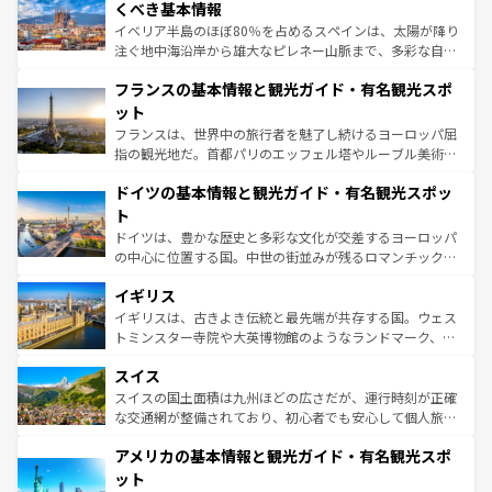
景など、自然景観も見逃せない。観光の合間には、本場の
くべき基本情報
ピザやパスタなど、絶品のイタリア料理を堪能することも
イベリア半島のほぼ80％を占めるスペインは、太陽が降り
できる。朝目覚めてから夜眠るまで、すべての瞬間を楽し
注ぐ地中海沿岸から雄大なピレネー山脈まで、多彩な自然
ませてくれるイタリアで、忘れられない旅をしてみよう！
と文化が詰まったヨーロッパ屈指の旅行先だ。多様な地域
なお、新着のイタリア情報は
コンテンツ一覧
を参照してほ
フランスの基本情報と観光ガイド・有名観光スポ
文化が根付くこの国では、情熱的なフラメンコ、熱気あふ
しい。
れる闘牛、そして美味しいタパスが生活の一部となってい
ット
る。首都マドリードの洗練された雰囲気や、バルセロナの
フランスは、世界中の旅行者を魅了し続けるヨーロッパ屈
アートに溢れた街角から、地方では古代ローマ遺跡や中世
指の観光地だ。首都パリのエッフェル塔やルーブル美術館
の城塞都市、穏やかなビーチリゾートまで多彩な表情を見
といった象徴的なスポットから、田舎町の古風な美しさま
せる。地方によって風土や気候が異なるスペインはその個
ドイツの基本情報と観光ガイド・有名観光スポッ
で、幅広い魅力が詰まっている。華麗な宮殿、歴史的な大
性で訪れる人を魅了する。 なお、新着のスペイン情報は
コ
聖堂、美しいビーチ、そして豊かな自然が、訪れる者を心
ト
ンテンツ一覧
を参照してほしい。
から魅了する。また、フランスは美食の国としても知ら
ドイツは、豊かな歴史と多彩な文化が交差するヨーロッパ
れ、フランス料理はユネスコ無形文化遺産にも登録されて
の中心に位置する国。中世の街並みが残るロマンチック街
いる。シャンパンの発祥地であるランス、プロヴァンスの
道から、未来を先取りするようなモダンな都市まで多様な
香り高いラベンダー畑など、多彩な楽しみ方が可能だ。さ
イギリス
顔を持つこの国は、どこを歩いても飽きることがない。ベ
らに、パリ以外の地域にも魅力が溢れており、どの街角に
ルリンの文化的活気、バイエルン州のアルプスの絶景、そ
イギリスは、古きよき伝統と最先端が共存する国。ウェス
も豊かな歴史と文化が息づいている。パリ以外の個性あふ
してライン川沿いのワイン畑といった風景は必見。ビール
トミンスター寺院や大英博物館のようなランドマーク、歴
れる地方に足を運ぶとそれぞれで全く異なる文化を体験で
とソーセージを味わいながら地元の人と過ごす楽しい時間
史ある大学都市、美しい丘陵地帯や牧歌的な風景など、エ
きるだろう。 なお、新着のフランス情報は
コンテンツ一覧
スイス
は、お酒好きな人にはぜひ体験してほしい。 なお、新着の
リアごとに異なる魅力がある。また、優雅なアフタヌーン
を参照してほしい。
ドイツ情報は
コンテンツ一覧
を参照してほしい。
ティー、ビール好きにはたまらない英国パブ、サッカー観
スイスの国土面積は九州ほどの広さだが、運行時刻が正確
戦など、本場だからこそできる体験も豊富。イギリスを旅
な交通網が整備されており、初心者でも安心して個人旅行
して楽しみつくそう。 なお、新着のイギリス情報は
コンテ
を楽しめる。日本同様に時刻表どおりの旅が可能だ。中世
アメリカの基本情報と観光ガイド・有名観光スポ
ンツ一覧
を参照してほしい。
の建物がそのまま残る町や、スイスならではのユニークな
博物館もあり、アルプス観光だけでなく町歩きも満喫する
ット