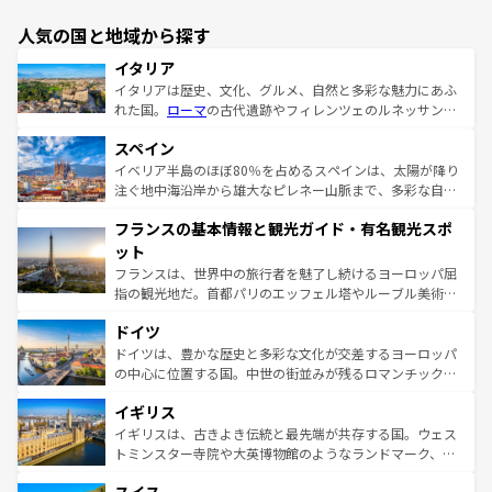
人気の国と地域から探す
イタリア
イタリアは歴史、文化、グルメ、自然と多彩な魅力にあふ
れた国。
ローマ
の古代遺跡やフィレンツェのルネッサンス
美術、ヴェネツィアの運河など、歴史あるスポットはもち
スペイン
ろん、トスカーナの美しい田園風景やアマルフィ海岸の絶
景など、自然景観も見逃せない。観光の合間には、本場の
イベリア半島のほぼ80％を占めるスペインは、太陽が降り
ピザやパスタなど、絶品のイタリア料理を堪能することも
注ぐ地中海沿岸から雄大なピレネー山脈まで、多彩な自然
できる。朝目覚めてから夜眠るまで、すべての瞬間を楽し
と文化が詰まったヨーロッパ屈指の旅行先だ。多様な地域
フランスの基本情報と観光ガイド・有名観光スポ
ませてくれるイタリアで、忘れられない旅をしてみよう！
文化が根付くこの国では、情熱的なフラメンコ、熱気あふ
なお、新着のイタリア情報は
コンテンツ一覧
を参照してほ
れる闘牛、そして美味しいタパスが生活の一部となってい
ット
しい。
る。首都マドリードの洗練された雰囲気や、バルセロナの
フランスは、世界中の旅行者を魅了し続けるヨーロッパ屈
アートに溢れた街角から、地方では古代ローマ遺跡や中世
指の観光地だ。首都パリのエッフェル塔やルーブル美術館
の城塞都市、穏やかなビーチリゾートまで多彩な表情を見
といった象徴的なスポットから、田舎町の古風な美しさま
せる。地方によって風土や気候が異なるスペインはその個
ドイツ
で、幅広い魅力が詰まっている。華麗な宮殿、歴史的な大
性で訪れる人を魅了する。 なお、新着のスペイン情報は
コ
聖堂、美しいビーチ、そして豊かな自然が、訪れる者を心
ドイツは、豊かな歴史と多彩な文化が交差するヨーロッパ
ンテンツ一覧
を参照してほしい。
から魅了する。また、フランスは美食の国としても知ら
の中心に位置する国。中世の街並みが残るロマンチック街
れ、フランス料理はユネスコ無形文化遺産にも登録されて
道から、未来を先取りするようなモダンな都市まで多様な
イギリス
いる。シャンパンの発祥地であるランス、プロヴァンスの
顔を持つこの国は、どこを歩いても飽きることがない。ベ
香り高いラベンダー畑など、多彩な楽しみ方が可能だ。さ
ルリンの文化的活気、バイエルン州のアルプスの絶景、そ
イギリスは、古きよき伝統と最先端が共存する国。ウェス
らに、パリ以外の地域にも魅力が溢れており、どの街角に
してライン川沿いのワイン畑といった風景は必見。ビール
トミンスター寺院や大英博物館のようなランドマーク、歴
も豊かな歴史と文化が息づいている。パリ以外の個性あふ
とソーセージを味わいながら地元の人と過ごす楽しい時間
史ある大学都市、美しい丘陵地帯や牧歌的な風景など、エ
れる地方に足を運ぶとそれぞれで全く異なる文化を体験で
は、お酒好きな人にはぜひ体験してほしい。 なお、新着の