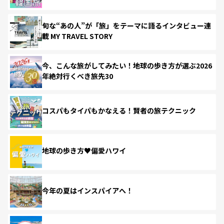
旬な“あの人”が「旅」をテーマに語るインタビュー連
載 MY TRAVEL STORY
今、こんな旅がしてみたい！地球の歩き方が選ぶ2026
年絶対行くべき旅先30
コスパもタイパもかなえる！賢者の旅テクニック
地球の歩き方♥偏愛ハワイ
今年の夏はインスパイアへ！