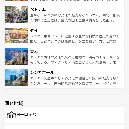
う。 なお、新着のオーストラリア情報は
コンテンツ一覧
を
力で、夜市などの屋台グルメから高級料理、ヘルシーで美
家屋が並ぶエリアでは韓国の歴史と文化に浸ることがで
参照してほしい。
ベトナム
容にもいいと評判のスイーツなど、バラエティ豊かな料理
き、地方に足を延ばせば四季折々の自然美を楽しむことが
が味わえる。 なお、新着の台湾情報は
コンテンツ一覧
を参
できる。そして、キムチや焼肉、絶品のストリートフード
豊かな自然と多様な文化が魅力的なベトナム。南北に細長
照してほしい。
まで、さまざまな韓国料理が待っている。夜には、韓国な
く伸びる国土には、広大な田園風景や青々とした山々、世
らではのナイトライフも堪能できる。あたたかいホスピタ
界遺産に登録された壮大な自然景観が点在し、都市部では
タイ
リティに包まれながら、韓国の多彩な魅力を心ゆくまで味
急速な発展と共に伝統が息づく。ハノイの古い町並みやホ
わってみてほしい。 なお、新着の韓国情報は
コンテンツ一
ーチミン市のフランス統治時代の建物も、独特の雰囲気を
タイは、東南アジアに位置する豊かな自然と歴史が息づく
覧
を参照してほしい。
醸し出している。また、バラエティの豊かさとおいしさで
国だ。首都バンコクは高層ビルが立ち並ぶ一方、伝統的な
世界中の食通を魅了してやまないベトナム料理も魅力のひ
寺院や市場がいたるところに点在し、古きよき文化と現代
香港
とつ。フォーやバインミー、ベトナムコーヒーなどは、ぜ
の活気が交差している。北部ではチェンマイなどの山岳地
ひ現地で味わいたい。どの地域を訪れてもあたたかい人々
帯で自然と触れ合い、南部ではプーケットやクラビの美し
アジアと西洋の文化が交わる香港は、特有のエネルギーを
が旅行者を迎えてくれるので、きっと忘れられない旅にな
いビーチでリゾート気分を楽しむことができる。タイ料理
もっている。ヴィクトリア湾に広がる壮大な景色、近未来
るはずだ。 なお、新着のベトナム情報は
コンテンツ一覧
を
は世界的に有名で、屋台から高級レストランまで味覚を刺
的なアートスポット、そして歴史と現代が融合した町並
参照してほしい。
シンガポール
激する。気候は一年中温暖で、どの季節にも異なる楽しみ
み、どこを訪れても感動するはず。観光スポットが密集し
が待っている。親しみやすいタイの人々、仏教を中心とし
ており、効率よく見どころを回れるのも魅力。息をのむよ
アジアの交差点として多文化が融合した独自の魅力を放つ
た文化、そして多様な観光資源が、訪れる旅人を魅了し続
うな絶景から文化的な体験まで、香港を存分に楽しみ尽く
シンガポール。未来的な建築物が並ぶマリーナベイ、歴史
ける。 なお、新着のタイ情報は
コンテンツ一覧
を参照して
そう。 なお、新着の香港情報は
コンテンツ一覧
を参照して
と伝統を感じられるエスニックタウン、多数の緑豊かな公
ほしい。
ほしい。
園や自然保護区など、自然が調和した近代的な景観と文化
の多様性あふれるカラフルな町は、どこを歩いても新しい
国と地域
発見がある。さらに、治安のよさや充実した公共交通機関
も、旅行者にとっては魅力的なポイント。グルメも豊富
で、ホーカーズは地元の風情を楽しめる外せないスポット
ヨーロッパ
だ。訪れる人を飽きさせないシンガポールで、多様な魅力
を体感しよう。 なお、新着のシンガポール情報は
コンテン