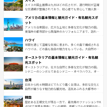
スイス
リアごとに異なる魅力がある。また、優雅なアフタヌーン
きるだろう。 なお、新着のフランス情報は
コンテンツ一覧
ドイツ情報は
コンテンツ一覧
を参照してほしい。
ティー、ビール好きにはたまらない英国パブ、サッカー観
スイスの国土面積は九州ほどの広さだが、運行時刻が正確
を参照してほしい。
戦など、本場だからこそできる体験も豊富。イギリスを旅
な交通網が整備されており、初心者でも安心して個人旅行
して楽しみつくそう。 なお、新着のイギリス情報は
コンテ
を楽しめる。日本同様に時刻表どおりの旅が可能だ。中世
アメリカの基本情報と観光ガイド・有名観光スポ
ンツ一覧
を参照してほしい。
の建物がそのまま残る町や、スイスならではのユニークな
博物館もあり、アルプス観光だけでなく町歩きも満喫する
ット
ことができる。国民の所得が高いため物価も高いが、旅行
アメリカ合衆国は、広大な土地と多様な文化が魅力の国。
者向けの交通パス提供のサービスもあり、うまく活用すれ
東海岸の都市部から西海岸のカリフォルニアまで、訪れる
ば市内交通費無料で観光を楽しむこともできる。 なお、新
場所ごとに異なる風景と体験が待っている。ニューヨーク
着のスイス情報は
コンテンツ一覧
を参照してほしい。
ハワイ
のような巨大都市は、観光、ショッピング、エンターテイ
ンメントが詰まった刺激的なスポットだ。一方、アメリカ
年間を通じて温暖な気候に恵まれ、多くの島で構成される
西部には大自然が広がり、グランドキャニオンやイエロー
ハワイは、どの島も独自の魅力をもっている。大自然の神
ストーン国立公園といった絶景が堪能できる。さらに、南
秘を感じたいなら、火山が生み出した壮大な景観を誇るハ
オーストラリアの基本情報と観光ガイド・有名観
部のニューオーリンズでは、音楽と美食が融合した独特の
ワイ島は見逃せない。また、定番の観光地といえばオアフ
文化が魅力。旅行者はアメリカの各地域で異なる魅力を楽
島だが、静かな自然を求めるならマウイ島やカウアイ島が
光スポット
しみながら、その多様性と豊かな歴史を感じることができ
おすすめ。エメラルドグリーンに輝く海をはじめ、豊かな
オーストラリアは、壮大な自然と多様な文化が魅力の国。
るだろう。車でのロードトリップや列車の旅も、アメリカ
文化や歴史が息づいている。「アロハスピリット」と呼ば
シドニーのシンボルであるシドニー・オペラハウス、オー
ならではの贅沢な旅のスタイルだ。 なお、新着のアメリカ
れるおもてなしの心で訪れる人々を迎えてくれるハワイの
ストラリア東海岸北部に広がる大サンゴ礁地帯グレートバ
情報は
コンテンツ一覧
を参照してほしい。
人々、おいしいローカルフードやハワイアンミュージッ
台湾
リアリーフや大陸中央部にそびえるウルル（エアーズロッ
ク、伝統的なフラダンスなど、すべてがハワイの魅力を彩
ク）、タスマニアの美しい原生林やケアンズの熱帯雨林な
日本から約４時間ほどでたどり着く台湾は、多彩な文化と
っている。訪れるたびに新しい発見と感動が待っているハ
ど、見どころがたくさん。また、カフェやワイン、オージ
自然が織りなす魅力的な観光地。活気あふれる大都市の台
ワイを、存分に味わってほしい。 なお、新着のハワイ情報
ービーフなどの食文化も豊かで、美味しいものであふれて
北やノスタルジックな町並みが人気な九份（ジォウフェ
は
コンテンツ一覧
を参照してほしい。
韓国
いる。アクティビティも充実しており、サーフィンやダイ
ン）、静ひつな山岳地帯である台湾東部など、都市の喧騒
ビング、ハイキングなど、アウトドア好きにはたまらな
と山間の静けさが共存しており、訪れる人に新しい発見と
歴史ある王朝文化が残る一方で、最先端のファッションやK
い。オーストラリアの多彩な魅力を存分に味わいつくそ
驚きをもたらしてくれる。また、奥深い台湾の食文化も魅
-POPで世界を席巻している韓国。首都ソウルの宮殿や伝統