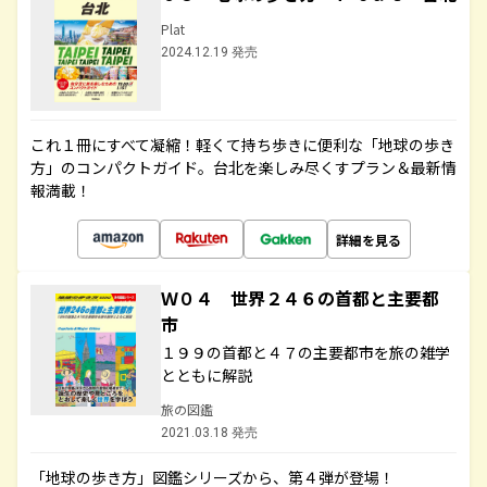
Plat
2024.12.19 発売
これ１冊にすべて凝縮！軽くて持ち歩きに便利な「地球の歩き
方」のコンパクトガイド。台北を楽しみ尽くすプラン＆最新情
報満載！
詳細を見る
Ｗ０４ 世界２４６の首都と主要都
市
１９９の首都と４７の主要都市を旅の雑学
とともに解説
旅の図鑑
2021.03.18 発売
「地球の歩き方」図鑑シリーズから、第４弾が登場！