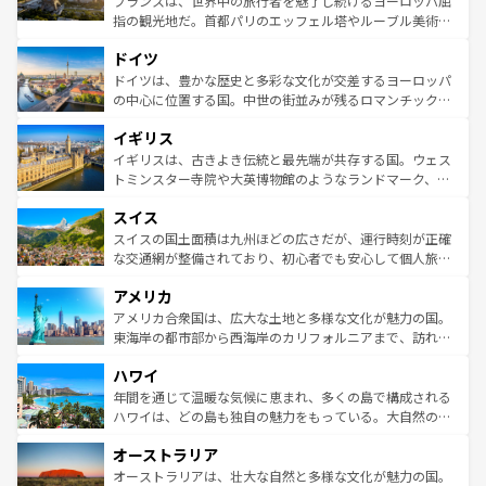
フランスは、世界中の旅行者を魅了し続けるヨーロッパ屈
アートに溢れた街角から、地方では古代ローマ遺跡や中世
指の観光地だ。首都パリのエッフェル塔やルーブル美術館
の城塞都市、穏やかなビーチリゾートまで多彩な表情を見
といった象徴的なスポットから、田舎町の古風な美しさま
せる。地方によって風土や気候が異なるスペインはその個
ドイツ
で、幅広い魅力が詰まっている。華麗な宮殿、歴史的な大
性で訪れる人を魅了する。 なお、新着のスペイン情報は
コ
聖堂、美しいビーチ、そして豊かな自然が、訪れる者を心
ドイツは、豊かな歴史と多彩な文化が交差するヨーロッパ
ンテンツ一覧
を参照してほしい。
から魅了する。また、フランスは美食の国としても知ら
の中心に位置する国。中世の街並みが残るロマンチック街
れ、フランス料理はユネスコ無形文化遺産にも登録されて
道から、未来を先取りするようなモダンな都市まで多様な
イギリス
いる。シャンパンの発祥地であるランス、プロヴァンスの
顔を持つこの国は、どこを歩いても飽きることがない。ベ
香り高いラベンダー畑など、多彩な楽しみ方が可能だ。さ
ルリンの文化的活気、バイエルン州のアルプスの絶景、そ
イギリスは、古きよき伝統と最先端が共存する国。ウェス
らに、パリ以外の地域にも魅力が溢れており、どの街角に
してライン川沿いのワイン畑といった風景は必見。ビール
トミンスター寺院や大英博物館のようなランドマーク、歴
も豊かな歴史と文化が息づいている。パリ以外の個性あふ
とソーセージを味わいながら地元の人と過ごす楽しい時間
史ある大学都市、美しい丘陵地帯や牧歌的な風景など、エ
れる地方に足を運ぶとそれぞれで全く異なる文化を体験で
スイス
は、お酒好きな人にはぜひ体験してほしい。 なお、新着の
リアごとに異なる魅力がある。また、優雅なアフタヌーン
きるだろう。 なお、新着のフランス情報は
コンテンツ一覧
ドイツ情報は
コンテンツ一覧
を参照してほしい。
ティー、ビール好きにはたまらない英国パブ、サッカー観
スイスの国土面積は九州ほどの広さだが、運行時刻が正確
を参照してほしい。
戦など、本場だからこそできる体験も豊富。イギリスを旅
な交通網が整備されており、初心者でも安心して個人旅行
して楽しみつくそう。 なお、新着のイギリス情報は
コンテ
を楽しめる。日本同様に時刻表どおりの旅が可能だ。中世
アメリカ
ンツ一覧
を参照してほしい。
の建物がそのまま残る町や、スイスならではのユニークな
博物館もあり、アルプス観光だけでなく町歩きも満喫する
アメリカ合衆国は、広大な土地と多様な文化が魅力の国。
ことができる。国民の所得が高いため物価も高いが、旅行
東海岸の都市部から西海岸のカリフォルニアまで、訪れる
者向けの交通パス提供のサービスもあり、うまく活用すれ
場所ごとに異なる風景と体験が待っている。ニューヨーク
ハワイ
ば市内交通費無料で観光を楽しむこともできる。 なお、新
のような巨大都市は、観光、ショッピング、エンターテイ
着のスイス情報は
コンテンツ一覧
を参照してほしい。
ンメントが詰まった刺激的なスポットだ。一方、アメリカ
年間を通じて温暖な気候に恵まれ、多くの島で構成される
西部には大自然が広がり、グランドキャニオンやイエロー
ハワイは、どの島も独自の魅力をもっている。大自然の神
ストーン国立公園といった絶景が堪能できる。さらに、南
秘を感じたいなら、火山が生み出した壮大な景観を誇るハ
オーストラリア
部のニューオーリンズでは、音楽と美食が融合した独特の
ワイ島は見逃せない。また、定番の観光地といえばオアフ
文化が魅力。旅行者はアメリカの各地域で異なる魅力を楽
島だが、静かな自然を求めるならマウイ島やカウアイ島が
オーストラリアは、壮大な自然と多様な文化が魅力の国。