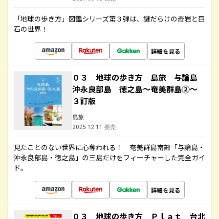
「地球の歩き方」図鑑シリーズ第３弾は、謎だらけの奇岩と巨
石の世界！
詳細を見る
０３ 地球の歩き方 島旅 与論島
沖永良部島 徳之島～奄美群島②～
３訂版
島旅
2025.12.11 発売
見たことのない世界に心奪われる！ 奄美群島南部「与論島・
沖永良部島・徳之島」の三島だけをフィーチャーした完全ガイ
ド。
詳細を見る
０３ 地球の歩き方 Ｐｌａｔ 台北