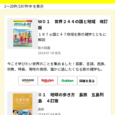
1〜20件/197件中 を表示
Ｗ０１ 世界２４４の国と地域 改訂
版
１９７ヵ国と４７地域を旅の雑学とともに
解説
旅の図鑑
2024.07.18 発売
今こそ学びたい世界のことを集めました！首都、言語、民族、
宗教、特長、現地の挨拶、誰かに話したくなる旅の雑学も。
詳細を見る
０１ 地球の歩き方 島旅 五島列
島 ４訂版
島旅
2024.07.04 発売