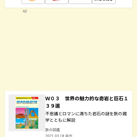
AD
Ｗ０３ 世界の魅力的な奇岩と巨石１
３９選
不思議とロマンに満ちた岩石の謎を旅の雑
学とともに解説
旅の図鑑
2021.03.18 発売