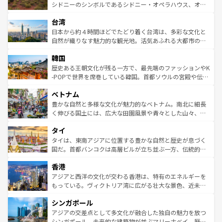
しみながら、その多様性と豊かな歴史を感じることができ
おすすめ。エメラルドグリーンに輝く海をはじめ、豊かな
シドニーのシンボルであるシドニー・オペラハウス、オー
るだろう。車でのロードトリップや列車の旅も、アメリカ
文化や歴史が息づいている。「アロハスピリット」と呼ば
ストラリア東海岸北部に広がる大サンゴ礁地帯グレートバ
ならではの贅沢な旅のスタイルだ。 なお、新着のアメリカ
台湾
れるおもてなしの心で訪れる人々を迎えてくれるハワイの
リアリーフや大陸中央部にそびえるウルル（エアーズロッ
情報は
コンテンツ一覧
を参照してほしい。
人々、おいしいローカルフードやハワイアンミュージッ
ク）、タスマニアの美しい原生林やケアンズの熱帯雨林な
日本から約４時間ほどでたどり着く台湾は、多彩な文化と
ク、伝統的なフラダンスなど、すべてがハワイの魅力を彩
ど、見どころがたくさん。また、カフェやワイン、オージ
自然が織りなす魅力的な観光地。活気あふれる大都市の台
っている。訪れるたびに新しい発見と感動が待っているハ
ービーフなどの食文化も豊かで、美味しいものであふれて
北やノスタルジックな町並みが人気な九份（ジォウフェ
ワイを、存分に味わってほしい。 なお、新着のハワイ情報
韓国
いる。アクティビティも充実しており、サーフィンやダイ
ン）、静ひつな山岳地帯である台湾東部など、都市の喧騒
は
コンテンツ一覧
を参照してほしい。
ビング、ハイキングなど、アウトドア好きにはたまらな
と山間の静けさが共存しており、訪れる人に新しい発見と
歴史ある王朝文化が残る一方で、最先端のファッションやK
い。オーストラリアの多彩な魅力を存分に味わいつくそ
驚きをもたらしてくれる。また、奥深い台湾の食文化も魅
-POPで世界を席巻している韓国。首都ソウルの宮殿や伝統
う。 なお、新着のオーストラリア情報は
コンテンツ一覧
を
力で、夜市などの屋台グルメから高級料理、ヘルシーで美
家屋が並ぶエリアでは韓国の歴史と文化に浸ることがで
参照してほしい。
ベトナム
容にもいいと評判のスイーツなど、バラエティ豊かな料理
き、地方に足を延ばせば四季折々の自然美を楽しむことが
が味わえる。 なお、新着の台湾情報は
コンテンツ一覧
を参
できる。そして、キムチや焼肉、絶品のストリートフード
豊かな自然と多様な文化が魅力的なベトナム。南北に細長
照してほしい。
まで、さまざまな韓国料理が待っている。夜には、韓国な
く伸びる国土には、広大な田園風景や青々とした山々、世
らではのナイトライフも堪能できる。あたたかいホスピタ
界遺産に登録された壮大な自然景観が点在し、都市部では
タイ
リティに包まれながら、韓国の多彩な魅力を心ゆくまで味
急速な発展と共に伝統が息づく。ハノイの古い町並みやホ
わってみてほしい。 なお、新着の韓国情報は
コンテンツ一
ーチミン市のフランス統治時代の建物も、独特の雰囲気を
タイは、東南アジアに位置する豊かな自然と歴史が息づく
覧
を参照してほしい。
醸し出している。また、バラエティの豊かさとおいしさで
国だ。首都バンコクは高層ビルが立ち並ぶ一方、伝統的な
世界中の食通を魅了してやまないベトナム料理も魅力のひ
寺院や市場がいたるところに点在し、古きよき文化と現代
香港
とつ。フォーやバインミー、ベトナムコーヒーなどは、ぜ
の活気が交差している。北部ではチェンマイなどの山岳地
ひ現地で味わいたい。どの地域を訪れてもあたたかい人々
帯で自然と触れ合い、南部ではプーケットやクラビの美し
アジアと西洋の文化が交わる香港は、特有のエネルギーを
が旅行者を迎えてくれるので、きっと忘れられない旅にな
いビーチでリゾート気分を楽しむことができる。タイ料理
もっている。ヴィクトリア湾に広がる壮大な景色、近未来
るはずだ。 なお、新着のベトナム情報は
コンテンツ一覧
を
は世界的に有名で、屋台から高級レストランまで味覚を刺
的なアートスポット、そして歴史と現代が融合した町並
参照してほしい。
シンガポール
激する。気候は一年中温暖で、どの季節にも異なる楽しみ
み、どこを訪れても感動するはず。観光スポットが密集し
が待っている。親しみやすいタイの人々、仏教を中心とし
ており、効率よく見どころを回れるのも魅力。息をのむよ
アジアの交差点として多文化が融合した独自の魅力を放つ
た文化、そして多様な観光資源が、訪れる旅人を魅了し続
うな絶景から文化的な体験まで、香港を存分に楽しみ尽く
シンガポール。未来的な建築物が並ぶマリーナベイ、歴史