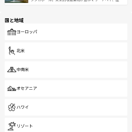
ける。 なお、新着のタイ情報は
コンテンツ一覧
を参照して
そう。 なお、新着の香港情報は
コンテンツ一覧
を参照して
と伝統を感じられるエスニックタウン、多数の緑豊かな公
ほしい。
ほしい。
園や自然保護区など、自然が調和した近代的な景観と文化
の多様性あふれるカラフルな町は、どこを歩いても新しい
国と地域
発見がある。さらに、治安のよさや充実した公共交通機関
も、旅行者にとっては魅力的なポイント。グルメも豊富
で、ホーカーズは地元の風情を楽しめる外せないスポット
ヨーロッパ
だ。訪れる人を飽きさせないシンガポールで、多様な魅力
を体感しよう。 なお、新着のシンガポール情報は
コンテン
ツ一覧
を参照してほしい。
北米
中南米
オセアニア
ハワイ
リゾート