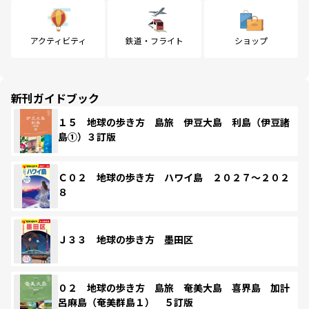
アクティビティ
鉄道・フライト
ショップ
新刊ガイドブック
１５ 地球の歩き方 島旅 伊豆大島 利島（伊豆諸
島①）３訂版
Ｃ０２ 地球の歩き方 ハワイ島 ２０２７～２０２
８
Ｊ３３ 地球の歩き方 墨田区
０２ 地球の歩き方 島旅 奄美大島 喜界島 加計
呂麻島（奄美群島１） ５訂版