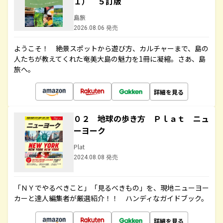
１） ５訂版
島旅
2026.08.06 発売
ようこそ！ 絶景スポットから遊び方、カルチャーまで、島の
人たちが教えてくれた奄美大島の魅力を1冊に凝縮。さあ、島
旅へ。
詳細を見る
０２ 地球の歩き方 Ｐｌａｔ ニュ
ーヨーク
Plat
2024.08.08 発売
「ＮＹでやるべきこと」「見るべきもの」を、現地ニューヨー
カーと達人編集者が厳選紹介！！ ハンディなガイドブック。
詳細を見る