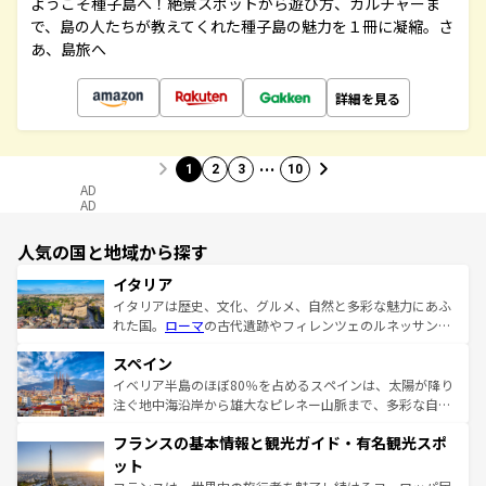
ようこそ種子島へ！絶景スポットから遊び方、カルチャーま
で、島の人たちが教えてくれた種子島の魅力を１冊に凝縮。さ
あ、島旅へ
詳細を見る
…
1
2
3
10
AD
AD
人気の国と地域から探す
イタリア
イタリアは歴史、文化、グルメ、自然と多彩な魅力にあふ
れた国。
ローマ
の古代遺跡やフィレンツェのルネッサンス
美術、ヴェネツィアの運河など、歴史あるスポットはもち
スペイン
ろん、トスカーナの美しい田園風景やアマルフィ海岸の絶
景など、自然景観も見逃せない。観光の合間には、本場の
イベリア半島のほぼ80％を占めるスペインは、太陽が降り
ピザやパスタなど、絶品のイタリア料理を堪能することも
注ぐ地中海沿岸から雄大なピレネー山脈まで、多彩な自然
できる。朝目覚めてから夜眠るまで、すべての瞬間を楽し
と文化が詰まったヨーロッパ屈指の旅行先だ。多様な地域
フランスの基本情報と観光ガイド・有名観光スポ
ませてくれるイタリアで、忘れられない旅をしてみよう！
文化が根付くこの国では、情熱的なフラメンコ、熱気あふ
なお、新着のイタリア情報は
コンテンツ一覧
を参照してほ
れる闘牛、そして美味しいタパスが生活の一部となってい
ット
しい。
る。首都マドリードの洗練された雰囲気や、バルセロナの