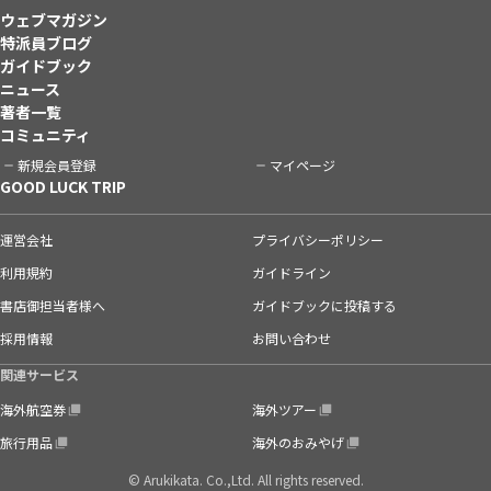
ウェブマガジン
特派員ブログ
ガイドブック
ニュース
著者一覧
コミュニティ
新規会員登録
マイページ
GOOD LUCK TRIP
運営会社
プライバシーポリシー
利用規約
ガイドライン
書店御担当者様へ
ガイドブックに投稿する
採用情報
お問い合わせ
関連サービス
海外航空券
海外ツアー
旅行用品
海外のおみやげ
© Arukikata. Co.,Ltd. All rights reserved.