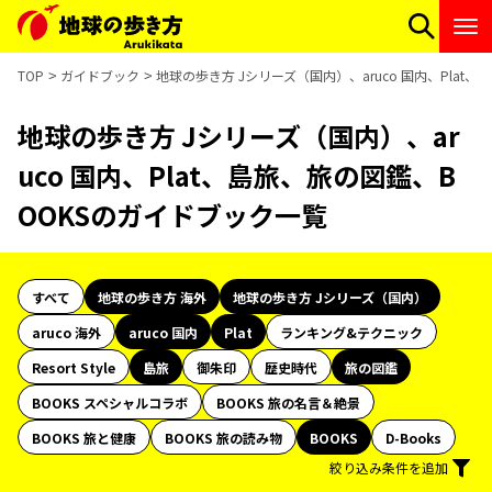
TOP
ガイドブック
地球の歩き方 Jシリーズ（国内）、aruco 国内、Plat
地球の歩き方 Jシリーズ（国内）、ar
uco 国内、Plat、島旅、旅の図鑑、B
OOKSのガイドブック一覧
すべて
地球の歩き方 海外
地球の歩き方 Jシリーズ（国内）
aruco 海外
aruco 国内
Plat
ランキング&テクニック
Resort Style
島旅
御朱印
歴史時代
旅の図鑑
BOOKS スペシャルコラボ
BOOKS 旅の名言＆絶景
BOOKS 旅と健康
BOOKS 旅の読み物
BOOKS
D-Books
絞り込み条件を追加