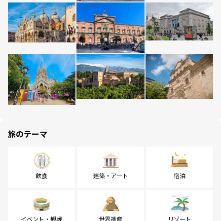
旅のテーマ
飲食
建築・アート
宿泊
イベント・観戦
世界遺産
リゾート