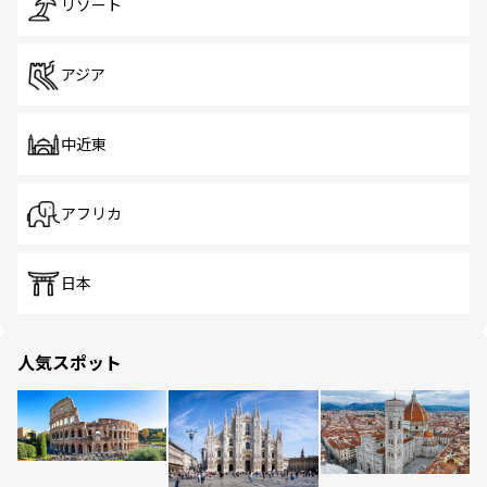
リゾート
アジア
中近東
アフリカ
日本
人気スポット