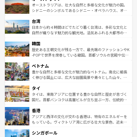
文化が魅力。旅行者はアメリカの各地域で異なる魅力を楽
島だが、静かな自然を求めるならマウイ島やカウアイ島が
オーストラリアは、壮大な自然と多様な文化が魅力の国。
しみながら、その多様性と豊かな歴史を感じることができ
おすすめ。エメラルドグリーンに輝く海をはじめ、豊かな
シドニーのシンボルであるシドニー・オペラハウス、オー
るだろう。車でのロードトリップや列車の旅も、アメリカ
文化や歴史が息づいている。「アロハスピリット」と呼ば
ストラリア東海岸北部に広がる大サンゴ礁地帯グレートバ
ならではの贅沢な旅のスタイルだ。 なお、新着のアメリカ
台湾
れるおもてなしの心で訪れる人々を迎えてくれるハワイの
リアリーフや大陸中央部にそびえるウルル（エアーズロッ
情報は
コンテンツ一覧
を参照してほしい。
人々、おいしいローカルフードやハワイアンミュージッ
ク）、タスマニアの美しい原生林やケアンズの熱帯雨林な
日本から約４時間ほどでたどり着く台湾は、多彩な文化と
ク、伝統的なフラダンスなど、すべてがハワイの魅力を彩
ど、見どころがたくさん。また、カフェやワイン、オージ
自然が織りなす魅力的な観光地。活気あふれる大都市の台
っている。訪れるたびに新しい発見と感動が待っているハ
ービーフなどの食文化も豊かで、美味しいものであふれて
北やノスタルジックな町並みが人気な九份（ジォウフェ
ワイを、存分に味わってほしい。 なお、新着のハワイ情報
韓国
いる。アクティビティも充実しており、サーフィンやダイ
ン）、静ひつな山岳地帯である台湾東部など、都市の喧騒
は
コンテンツ一覧
を参照してほしい。
ビング、ハイキングなど、アウトドア好きにはたまらな
と山間の静けさが共存しており、訪れる人に新しい発見と
歴史ある王朝文化が残る一方で、最先端のファッションやK
い。オーストラリアの多彩な魅力を存分に味わいつくそ
驚きをもたらしてくれる。また、奥深い台湾の食文化も魅
-POPで世界を席巻している韓国。首都ソウルの宮殿や伝統
う。 なお、新着のオーストラリア情報は
コンテンツ一覧
を
力で、夜市などの屋台グルメから高級料理、ヘルシーで美
家屋が並ぶエリアでは韓国の歴史と文化に浸ることがで
参照してほしい。
ベトナム
容にもいいと評判のスイーツなど、バラエティ豊かな料理
き、地方に足を延ばせば四季折々の自然美を楽しむことが
が味わえる。 なお、新着の台湾情報は
コンテンツ一覧
を参
できる。そして、キムチや焼肉、絶品のストリートフード
豊かな自然と多様な文化が魅力的なベトナム。南北に細長
照してほしい。
まで、さまざまな韓国料理が待っている。夜には、韓国な
く伸びる国土には、広大な田園風景や青々とした山々、世
らではのナイトライフも堪能できる。あたたかいホスピタ
界遺産に登録された壮大な自然景観が点在し、都市部では
タイ
リティに包まれながら、韓国の多彩な魅力を心ゆくまで味
急速な発展と共に伝統が息づく。ハノイの古い町並みやホ
わってみてほしい。 なお、新着の韓国情報は
コンテンツ一
ーチミン市のフランス統治時代の建物も、独特の雰囲気を
タイは、東南アジアに位置する豊かな自然と歴史が息づく
覧
を参照してほしい。
醸し出している。また、バラエティの豊かさとおいしさで
国だ。首都バンコクは高層ビルが立ち並ぶ一方、伝統的な
世界中の食通を魅了してやまないベトナム料理も魅力のひ
寺院や市場がいたるところに点在し、古きよき文化と現代
香港
とつ。フォーやバインミー、ベトナムコーヒーなどは、ぜ
の活気が交差している。北部ではチェンマイなどの山岳地
ひ現地で味わいたい。どの地域を訪れてもあたたかい人々
帯で自然と触れ合い、南部ではプーケットやクラビの美し
アジアと西洋の文化が交わる香港は、特有のエネルギーを
が旅行者を迎えてくれるので、きっと忘れられない旅にな
いビーチでリゾート気分を楽しむことができる。タイ料理
もっている。ヴィクトリア湾に広がる壮大な景色、近未来
るはずだ。 なお、新着のベトナム情報は
コンテンツ一覧
を
は世界的に有名で、屋台から高級レストランまで味覚を刺
的なアートスポット、そして歴史と現代が融合した町並
参照してほしい。
シンガポール
激する。気候は一年中温暖で、どの季節にも異なる楽しみ
み、どこを訪れても感動するはず。観光スポットが密集し