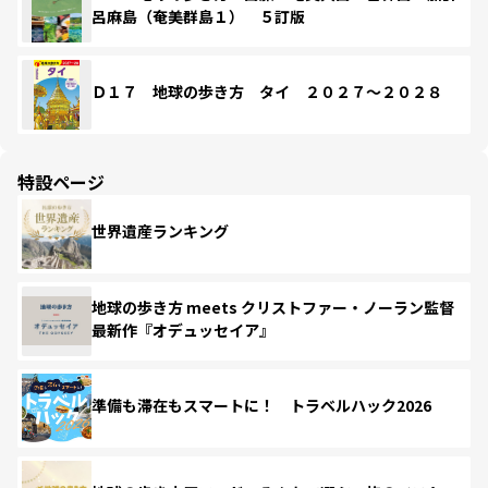
呂麻島（奄美群島１） ５訂版
Ｄ１７ 地球の歩き方 タイ ２０２７～２０２８
特設ページ
世界遺産ランキング
地球の歩き方 meets クリストファー・ノーラン監督
最新作『オデュッセイア』
準備も滞在もスマートに！ トラベルハック2026