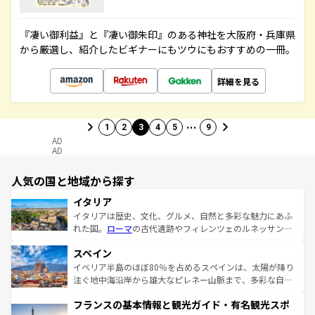
『凄い御利益』と『凄い御朱印』のある神社を大阪府・兵庫県
から厳選し、紹介したビギナーにもツウにもおすすめの一冊。
詳細を見る
…
1
2
3
4
5
9
AD
AD
人気の国と地域から探す
イタリア
イタリアは歴史、文化、グルメ、自然と多彩な魅力にあふ
れた国。
ローマ
の古代遺跡やフィレンツェのルネッサンス
美術、ヴェネツィアの運河など、歴史あるスポットはもち
スペイン
ろん、トスカーナの美しい田園風景やアマルフィ海岸の絶
景など、自然景観も見逃せない。観光の合間には、本場の
イベリア半島のほぼ80％を占めるスペインは、太陽が降り
ピザやパスタなど、絶品のイタリア料理を堪能することも
注ぐ地中海沿岸から雄大なピレネー山脈まで、多彩な自然
できる。朝目覚めてから夜眠るまで、すべての瞬間を楽し
と文化が詰まったヨーロッパ屈指の旅行先だ。多様な地域
フランスの基本情報と観光ガイド・有名観光スポ
ませてくれるイタリアで、忘れられない旅をしてみよう！
文化が根付くこの国では、情熱的なフラメンコ、熱気あふ