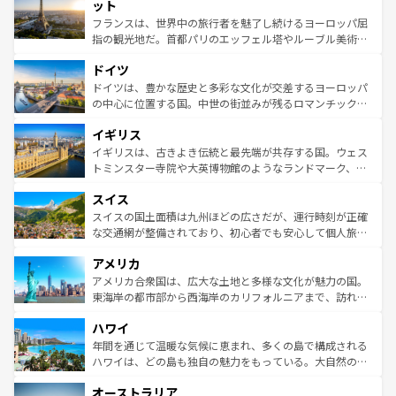
なお、新着のイタリア情報は
コンテンツ一覧
を参照してほ
れる闘牛、そして美味しいタパスが生活の一部となってい
ット
しい。
る。首都マドリードの洗練された雰囲気や、バルセロナの
フランスは、世界中の旅行者を魅了し続けるヨーロッパ屈
アートに溢れた街角から、地方では古代ローマ遺跡や中世
指の観光地だ。首都パリのエッフェル塔やルーブル美術館
の城塞都市、穏やかなビーチリゾートまで多彩な表情を見
といった象徴的なスポットから、田舎町の古風な美しさま
せる。地方によって風土や気候が異なるスペインはその個
ドイツ
で、幅広い魅力が詰まっている。華麗な宮殿、歴史的な大
性で訪れる人を魅了する。 なお、新着のスペイン情報は
コ
聖堂、美しいビーチ、そして豊かな自然が、訪れる者を心
ドイツは、豊かな歴史と多彩な文化が交差するヨーロッパ
ンテンツ一覧
を参照してほしい。
から魅了する。また、フランスは美食の国としても知ら
の中心に位置する国。中世の街並みが残るロマンチック街
れ、フランス料理はユネスコ無形文化遺産にも登録されて
道から、未来を先取りするようなモダンな都市まで多様な
イギリス
いる。シャンパンの発祥地であるランス、プロヴァンスの
顔を持つこの国は、どこを歩いても飽きることがない。ベ
香り高いラベンダー畑など、多彩な楽しみ方が可能だ。さ
ルリンの文化的活気、バイエルン州のアルプスの絶景、そ
イギリスは、古きよき伝統と最先端が共存する国。ウェス
らに、パリ以外の地域にも魅力が溢れており、どの街角に
してライン川沿いのワイン畑といった風景は必見。ビール
トミンスター寺院や大英博物館のようなランドマーク、歴
も豊かな歴史と文化が息づいている。パリ以外の個性あふ
とソーセージを味わいながら地元の人と過ごす楽しい時間
史ある大学都市、美しい丘陵地帯や牧歌的な風景など、エ
れる地方に足を運ぶとそれぞれで全く異なる文化を体験で
スイス
は、お酒好きな人にはぜひ体験してほしい。 なお、新着の
リアごとに異なる魅力がある。また、優雅なアフタヌーン
きるだろう。 なお、新着のフランス情報は
コンテンツ一覧
ドイツ情報は
コンテンツ一覧
を参照してほしい。
ティー、ビール好きにはたまらない英国パブ、サッカー観
スイスの国土面積は九州ほどの広さだが、運行時刻が正確
を参照してほしい。
戦など、本場だからこそできる体験も豊富。イギリスを旅
な交通網が整備されており、初心者でも安心して個人旅行
して楽しみつくそう。 なお、新着のイギリス情報は
コンテ
を楽しめる。日本同様に時刻表どおりの旅が可能だ。中世
アメリカ
ンツ一覧
を参照してほしい。
の建物がそのまま残る町や、スイスならではのユニークな
博物館もあり、アルプス観光だけでなく町歩きも満喫する
アメリカ合衆国は、広大な土地と多様な文化が魅力の国。
ことができる。国民の所得が高いため物価も高いが、旅行
東海岸の都市部から西海岸のカリフォルニアまで、訪れる
者向けの交通パス提供のサービスもあり、うまく活用すれ
場所ごとに異なる風景と体験が待っている。ニューヨーク
ハワイ
ば市内交通費無料で観光を楽しむこともできる。 なお、新
のような巨大都市は、観光、ショッピング、エンターテイ
着のスイス情報は
コンテンツ一覧
を参照してほしい。
ンメントが詰まった刺激的なスポットだ。一方、アメリカ
年間を通じて温暖な気候に恵まれ、多くの島で構成される
西部には大自然が広がり、グランドキャニオンやイエロー
ハワイは、どの島も独自の魅力をもっている。大自然の神
ストーン国立公園といった絶景が堪能できる。さらに、南
秘を感じたいなら、火山が生み出した壮大な景観を誇るハ
オーストラリア
部のニューオーリンズでは、音楽と美食が融合した独特の
ワイ島は見逃せない。また、定番の観光地といえばオアフ