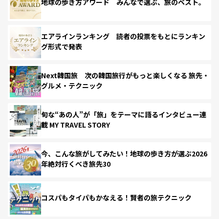
地球の歩き方アワード みんなで選ぶ、旅のベスト。
エアラインランキング 読者の投票をもとにランキン
グ形式で発表
Next韓国旅 次の韓国旅行がもっと楽しくなる 旅先・
グルメ・テクニック
旬な“あの人”が「旅」をテーマに語るインタビュー連
載 MY TRAVEL STORY
今、こんな旅がしてみたい！地球の歩き方が選ぶ2026
年絶対行くべき旅先30
コスパもタイパもかなえる！賢者の旅テクニック