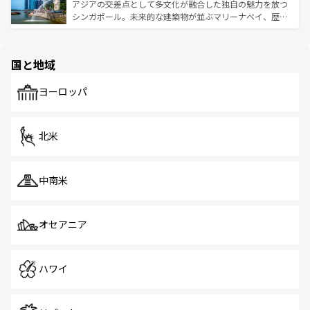
が待っている。親しみやすいタイの人々、仏教を中心とし
ており、効率よく見どころを回れるのも魅力。息をのむよ
アジアの交差点として多文化が融合した独自の魅力を放つ
た文化、そして多様な観光資源が、訪れる旅人を魅了し続
うな絶景から文化的な体験まで、香港を存分に楽しみ尽く
シンガポール。未来的な建築物が並ぶマリーナベイ、歴史
ける。 なお、新着のタイ情報は
コンテンツ一覧
を参照して
そう。 なお、新着の香港情報は
コンテンツ一覧
を参照して
と伝統を感じられるエスニックタウン、多数の緑豊かな公
ほしい。
ほしい。
園や自然保護区など、自然が調和した近代的な景観と文化
の多様性あふれるカラフルな町は、どこを歩いても新しい
国と地域
発見がある。さらに、治安のよさや充実した公共交通機関
も、旅行者にとっては魅力的なポイント。グルメも豊富
で、ホーカーズは地元の風情を楽しめる外せないスポット
ヨーロッパ
だ。訪れる人を飽きさせないシンガポールで、多様な魅力
を体感しよう。 なお、新着のシンガポール情報は
コンテン
ツ一覧
を参照してほしい。
北米
中南米
オセアニア
ハワイ