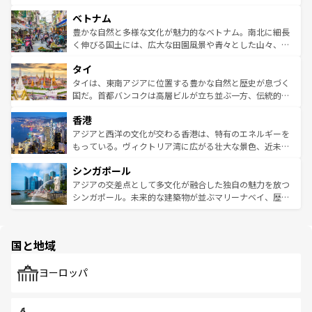
う。 なお、新着のオーストラリア情報は
コンテンツ一覧
を
力で、夜市などの屋台グルメから高級料理、ヘルシーで美
家屋が並ぶエリアでは韓国の歴史と文化に浸ることがで
参照してほしい。
ベトナム
容にもいいと評判のスイーツなど、バラエティ豊かな料理
き、地方に足を延ばせば四季折々の自然美を楽しむことが
が味わえる。 なお、新着の台湾情報は
コンテンツ一覧
を参
できる。そして、キムチや焼肉、絶品のストリートフード
豊かな自然と多様な文化が魅力的なベトナム。南北に細長
照してほしい。
まで、さまざまな韓国料理が待っている。夜には、韓国な
く伸びる国土には、広大な田園風景や青々とした山々、世
らではのナイトライフも堪能できる。あたたかいホスピタ
界遺産に登録された壮大な自然景観が点在し、都市部では
タイ
リティに包まれながら、韓国の多彩な魅力を心ゆくまで味
急速な発展と共に伝統が息づく。ハノイの古い町並みやホ
わってみてほしい。 なお、新着の韓国情報は
コンテンツ一
ーチミン市のフランス統治時代の建物も、独特の雰囲気を
タイは、東南アジアに位置する豊かな自然と歴史が息づく
覧
を参照してほしい。
醸し出している。また、バラエティの豊かさとおいしさで
国だ。首都バンコクは高層ビルが立ち並ぶ一方、伝統的な
世界中の食通を魅了してやまないベトナム料理も魅力のひ
寺院や市場がいたるところに点在し、古きよき文化と現代
香港
とつ。フォーやバインミー、ベトナムコーヒーなどは、ぜ
の活気が交差している。北部ではチェンマイなどの山岳地
ひ現地で味わいたい。どの地域を訪れてもあたたかい人々
帯で自然と触れ合い、南部ではプーケットやクラビの美し
アジアと西洋の文化が交わる香港は、特有のエネルギーを
が旅行者を迎えてくれるので、きっと忘れられない旅にな
いビーチでリゾート気分を楽しむことができる。タイ料理
もっている。ヴィクトリア湾に広がる壮大な景色、近未来
るはずだ。 なお、新着のベトナム情報は
コンテンツ一覧
を
は世界的に有名で、屋台から高級レストランまで味覚を刺
的なアートスポット、そして歴史と現代が融合した町並
参照してほしい。
シンガポール
激する。気候は一年中温暖で、どの季節にも異なる楽しみ
み、どこを訪れても感動するはず。観光スポットが密集し
が待っている。親しみやすいタイの人々、仏教を中心とし
ており、効率よく見どころを回れるのも魅力。息をのむよ
アジアの交差点として多文化が融合した独自の魅力を放つ
た文化、そして多様な観光資源が、訪れる旅人を魅了し続
うな絶景から文化的な体験まで、香港を存分に楽しみ尽く
シンガポール。未来的な建築物が並ぶマリーナベイ、歴史
ける。 なお、新着のタイ情報は
コンテンツ一覧
を参照して
そう。 なお、新着の香港情報は
コンテンツ一覧
を参照して
と伝統を感じられるエスニックタウン、多数の緑豊かな公
ほしい。
ほしい。
園や自然保護区など、自然が調和した近代的な景観と文化
の多様性あふれるカラフルな町は、どこを歩いても新しい
国と地域
発見がある。さらに、治安のよさや充実した公共交通機関
も、旅行者にとっては魅力的なポイント。グルメも豊富
で、ホーカーズは地元の風情を楽しめる外せないスポット
ヨーロッパ
だ。訪れる人を飽きさせないシンガポールで、多様な魅力
を体感しよう。 なお、新着のシンガポール情報は
コンテン
ツ一覧
を参照してほしい。