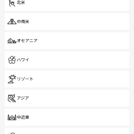
北米
中南米
オセアニア
ハワイ
リゾート
アジア
中近東