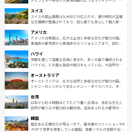
トミンスター寺院や大英博物館のようなランドマーク、歴
も豊かな歴史と文化が息づいている。パリ以外の個性あふ
とソーセージを味わいながら地元の人と過ごす楽しい時間
史ある大学都市、美しい丘陵地帯や牧歌的な風景など、エ
れる地方に足を運ぶとそれぞれで全く異なる文化を体験で
スイス
は、お酒好きな人にはぜひ体験してほしい。 なお、新着の
リアごとに異なる魅力がある。また、優雅なアフタヌーン
きるだろう。 なお、新着のフランス情報は
コンテンツ一覧
ドイツ情報は
コンテンツ一覧
を参照してほしい。
ティー、ビール好きにはたまらない英国パブ、サッカー観
スイスの国土面積は九州ほどの広さだが、運行時刻が正確
を参照してほしい。
戦など、本場だからこそできる体験も豊富。イギリスを旅
な交通網が整備されており、初心者でも安心して個人旅行
して楽しみつくそう。 なお、新着のイギリス情報は
コンテ
を楽しめる。日本同様に時刻表どおりの旅が可能だ。中世
アメリカ
ンツ一覧
を参照してほしい。
の建物がそのまま残る町や、スイスならではのユニークな
博物館もあり、アルプス観光だけでなく町歩きも満喫する
アメリカ合衆国は、広大な土地と多様な文化が魅力の国。
ことができる。国民の所得が高いため物価も高いが、旅行
東海岸の都市部から西海岸のカリフォルニアまで、訪れる
者向けの交通パス提供のサービスもあり、うまく活用すれ
場所ごとに異なる風景と体験が待っている。ニューヨーク
ハワイ
ば市内交通費無料で観光を楽しむこともできる。 なお、新
のような巨大都市は、観光、ショッピング、エンターテイ
着のスイス情報は
コンテンツ一覧
を参照してほしい。
ンメントが詰まった刺激的なスポットだ。一方、アメリカ
年間を通じて温暖な気候に恵まれ、多くの島で構成される
西部には大自然が広がり、グランドキャニオンやイエロー
ハワイは、どの島も独自の魅力をもっている。大自然の神
ストーン国立公園といった絶景が堪能できる。さらに、南
秘を感じたいなら、火山が生み出した壮大な景観を誇るハ
オーストラリア
部のニューオーリンズでは、音楽と美食が融合した独特の
ワイ島は見逃せない。また、定番の観光地といえばオアフ
文化が魅力。旅行者はアメリカの各地域で異なる魅力を楽
島だが、静かな自然を求めるならマウイ島やカウアイ島が
オーストラリアは、壮大な自然と多様な文化が魅力の国。
しみながら、その多様性と豊かな歴史を感じることができ
おすすめ。エメラルドグリーンに輝く海をはじめ、豊かな
シドニーのシンボルであるシドニー・オペラハウス、オー
るだろう。車でのロードトリップや列車の旅も、アメリカ
文化や歴史が息づいている。「アロハスピリット」と呼ば
ストラリア東海岸北部に広がる大サンゴ礁地帯グレートバ
ならではの贅沢な旅のスタイルだ。 なお、新着のアメリカ
台湾
れるおもてなしの心で訪れる人々を迎えてくれるハワイの
リアリーフや大陸中央部にそびえるウルル（エアーズロッ
情報は
コンテンツ一覧
を参照してほしい。
人々、おいしいローカルフードやハワイアンミュージッ
ク）、タスマニアの美しい原生林やケアンズの熱帯雨林な
日本から約４時間ほどでたどり着く台湾は、多彩な文化と
ク、伝統的なフラダンスなど、すべてがハワイの魅力を彩
ど、見どころがたくさん。また、カフェやワイン、オージ
自然が織りなす魅力的な観光地。活気あふれる大都市の台
っている。訪れるたびに新しい発見と感動が待っているハ
ービーフなどの食文化も豊かで、美味しいものであふれて
北やノスタルジックな町並みが人気な九份（ジォウフェ
ワイを、存分に味わってほしい。 なお、新着のハワイ情報
韓国
いる。アクティビティも充実しており、サーフィンやダイ
ン）、静ひつな山岳地帯である台湾東部など、都市の喧騒
は
コンテンツ一覧
を参照してほしい。
ビング、ハイキングなど、アウトドア好きにはたまらな
と山間の静けさが共存しており、訪れる人に新しい発見と
歴史ある王朝文化が残る一方で、最先端のファッションやK
い。オーストラリアの多彩な魅力を存分に味わいつくそ
驚きをもたらしてくれる。また、奥深い台湾の食文化も魅
-POPで世界を席巻している韓国。首都ソウルの宮殿や伝統