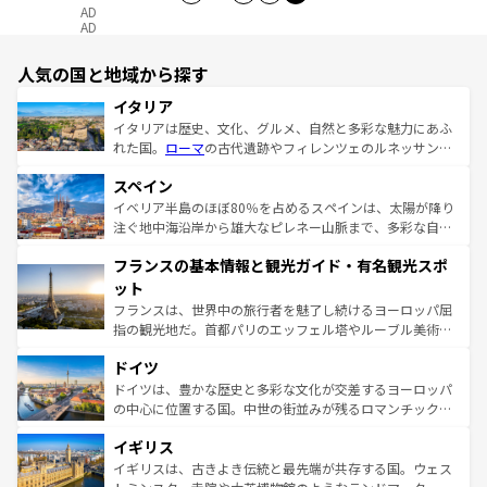
AD
AD
人気の国と地域から探す
イタリア
イタリアは歴史、文化、グルメ、自然と多彩な魅力にあふ
れた国。
ローマ
の古代遺跡やフィレンツェのルネッサンス
美術、ヴェネツィアの運河など、歴史あるスポットはもち
スペイン
ろん、トスカーナの美しい田園風景やアマルフィ海岸の絶
景など、自然景観も見逃せない。観光の合間には、本場の
イベリア半島のほぼ80％を占めるスペインは、太陽が降り
ピザやパスタなど、絶品のイタリア料理を堪能することも
注ぐ地中海沿岸から雄大なピレネー山脈まで、多彩な自然
できる。朝目覚めてから夜眠るまで、すべての瞬間を楽し
と文化が詰まったヨーロッパ屈指の旅行先だ。多様な地域
フランスの基本情報と観光ガイド・有名観光スポ
ませてくれるイタリアで、忘れられない旅をしてみよう！
文化が根付くこの国では、情熱的なフラメンコ、熱気あふ
なお、新着のイタリア情報は
コンテンツ一覧
を参照してほ
れる闘牛、そして美味しいタパスが生活の一部となってい
ット
しい。
る。首都マドリードの洗練された雰囲気や、バルセロナの
フランスは、世界中の旅行者を魅了し続けるヨーロッパ屈
アートに溢れた街角から、地方では古代ローマ遺跡や中世
指の観光地だ。首都パリのエッフェル塔やルーブル美術館
の城塞都市、穏やかなビーチリゾートまで多彩な表情を見
といった象徴的なスポットから、田舎町の古風な美しさま
せる。地方によって風土や気候が異なるスペインはその個
ドイツ
で、幅広い魅力が詰まっている。華麗な宮殿、歴史的な大
性で訪れる人を魅了する。 なお、新着のスペイン情報は
コ
聖堂、美しいビーチ、そして豊かな自然が、訪れる者を心
ドイツは、豊かな歴史と多彩な文化が交差するヨーロッパ
ンテンツ一覧
を参照してほしい。
から魅了する。また、フランスは美食の国としても知ら
の中心に位置する国。中世の街並みが残るロマンチック街
れ、フランス料理はユネスコ無形文化遺産にも登録されて
道から、未来を先取りするようなモダンな都市まで多様な
イギリス
いる。シャンパンの発祥地であるランス、プロヴァンスの
顔を持つこの国は、どこを歩いても飽きることがない。ベ
香り高いラベンダー畑など、多彩な楽しみ方が可能だ。さ
ルリンの文化的活気、バイエルン州のアルプスの絶景、そ
イギリスは、古きよき伝統と最先端が共存する国。ウェス
らに、パリ以外の地域にも魅力が溢れており、どの街角に
してライン川沿いのワイン畑といった風景は必見。ビール