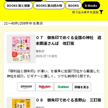
BOOKS 旅と健康
BOOKS 旅の読み物
BOOKS
D-Books
絞り込み条件を追加
21〜40件/209件中 を表示
０７ 御朱印でめぐる全国の神社 週
末開運さんぽ 改訂版
御朱印
2026.07.13 発売
『御利益と御朱印』が凄い、を基準に全国7万社から厳選した
神社を紹介。ビギナーに優しく、ツウも納得の1冊です。
詳細を見る
０８ 御朱印でめぐる高野山 三訂版
御朱印