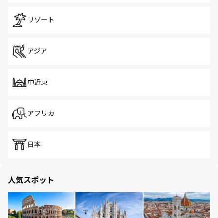
リゾート
アジア
中近東
アフリカ
日本
人気スポット