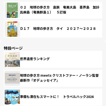
０２ 地球の歩き方 島旅 奄美大島 喜界島 加計
呂麻島（奄美群島１） ５訂版
Ｄ１７ 地球の歩き方 タイ ２０２７～２０２８
特設ページ
世界遺産ランキング
地球の歩き方 meets クリストファー・ノーラン監督
最新作『オデュッセイア』
準備も滞在もスマートに！ トラベルハック2026