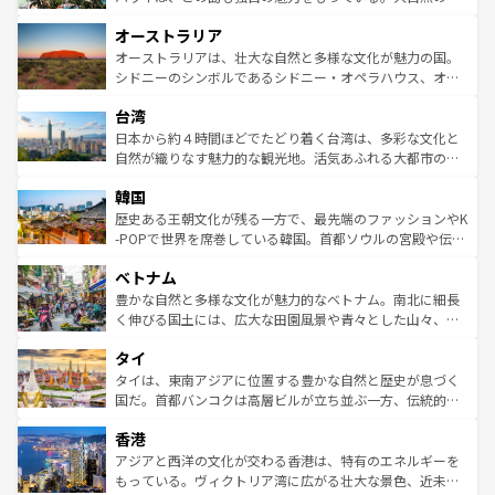
ストーン国立公園といった絶景が堪能できる。さらに、南
秘を感じたいなら、火山が生み出した壮大な景観を誇るハ
オーストラリア
部のニューオーリンズでは、音楽と美食が融合した独特の
ワイ島は見逃せない。また、定番の観光地といえばオアフ
文化が魅力。旅行者はアメリカの各地域で異なる魅力を楽
島だが、静かな自然を求めるならマウイ島やカウアイ島が
オーストラリアは、壮大な自然と多様な文化が魅力の国。
しみながら、その多様性と豊かな歴史を感じることができ
おすすめ。エメラルドグリーンに輝く海をはじめ、豊かな
シドニーのシンボルであるシドニー・オペラハウス、オー
るだろう。車でのロードトリップや列車の旅も、アメリカ
文化や歴史が息づいている。「アロハスピリット」と呼ば
ストラリア東海岸北部に広がる大サンゴ礁地帯グレートバ
ならではの贅沢な旅のスタイルだ。 なお、新着のアメリカ
台湾
れるおもてなしの心で訪れる人々を迎えてくれるハワイの
リアリーフや大陸中央部にそびえるウルル（エアーズロッ
情報は
コンテンツ一覧
を参照してほしい。
人々、おいしいローカルフードやハワイアンミュージッ
ク）、タスマニアの美しい原生林やケアンズの熱帯雨林な
日本から約４時間ほどでたどり着く台湾は、多彩な文化と
ク、伝統的なフラダンスなど、すべてがハワイの魅力を彩
ど、見どころがたくさん。また、カフェやワイン、オージ
自然が織りなす魅力的な観光地。活気あふれる大都市の台
っている。訪れるたびに新しい発見と感動が待っているハ
ービーフなどの食文化も豊かで、美味しいものであふれて
北やノスタルジックな町並みが人気な九份（ジォウフェ
ワイを、存分に味わってほしい。 なお、新着のハワイ情報
韓国
いる。アクティビティも充実しており、サーフィンやダイ
ン）、静ひつな山岳地帯である台湾東部など、都市の喧騒
は
コンテンツ一覧
を参照してほしい。
ビング、ハイキングなど、アウトドア好きにはたまらな
と山間の静けさが共存しており、訪れる人に新しい発見と
歴史ある王朝文化が残る一方で、最先端のファッションやK
い。オーストラリアの多彩な魅力を存分に味わいつくそ
驚きをもたらしてくれる。また、奥深い台湾の食文化も魅
-POPで世界を席巻している韓国。首都ソウルの宮殿や伝統
う。 なお、新着のオーストラリア情報は
コンテンツ一覧
を
力で、夜市などの屋台グルメから高級料理、ヘルシーで美
家屋が並ぶエリアでは韓国の歴史と文化に浸ることがで
参照してほしい。
ベトナム
容にもいいと評判のスイーツなど、バラエティ豊かな料理
き、地方に足を延ばせば四季折々の自然美を楽しむことが
が味わえる。 なお、新着の台湾情報は
コンテンツ一覧
を参
できる。そして、キムチや焼肉、絶品のストリートフード
豊かな自然と多様な文化が魅力的なベトナム。南北に細長
照してほしい。
まで、さまざまな韓国料理が待っている。夜には、韓国な
く伸びる国土には、広大な田園風景や青々とした山々、世
らではのナイトライフも堪能できる。あたたかいホスピタ
界遺産に登録された壮大な自然景観が点在し、都市部では
タイ
リティに包まれながら、韓国の多彩な魅力を心ゆくまで味
急速な発展と共に伝統が息づく。ハノイの古い町並みやホ
わってみてほしい。 なお、新着の韓国情報は
コンテンツ一
ーチミン市のフランス統治時代の建物も、独特の雰囲気を
タイは、東南アジアに位置する豊かな自然と歴史が息づく
覧
を参照してほしい。
醸し出している。また、バラエティの豊かさとおいしさで
国だ。首都バンコクは高層ビルが立ち並ぶ一方、伝統的な
世界中の食通を魅了してやまないベトナム料理も魅力のひ
寺院や市場がいたるところに点在し、古きよき文化と現代
香港
とつ。フォーやバインミー、ベトナムコーヒーなどは、ぜ
の活気が交差している。北部ではチェンマイなどの山岳地
ひ現地で味わいたい。どの地域を訪れてもあたたかい人々
帯で自然と触れ合い、南部ではプーケットやクラビの美し
アジアと西洋の文化が交わる香港は、特有のエネルギーを
が旅行者を迎えてくれるので、きっと忘れられない旅にな
いビーチでリゾート気分を楽しむことができる。タイ料理
もっている。ヴィクトリア湾に広がる壮大な景色、近未来