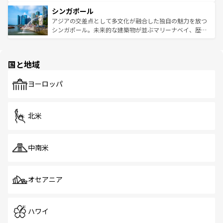
るはずだ。 なお、新着のベトナム情報は
コンテンツ一覧
を
は世界的に有名で、屋台から高級レストランまで味覚を刺
的なアートスポット、そして歴史と現代が融合した町並
参照してほしい。
シンガポール
激する。気候は一年中温暖で、どの季節にも異なる楽しみ
み、どこを訪れても感動するはず。観光スポットが密集し
が待っている。親しみやすいタイの人々、仏教を中心とし
ており、効率よく見どころを回れるのも魅力。息をのむよ
アジアの交差点として多文化が融合した独自の魅力を放つ
た文化、そして多様な観光資源が、訪れる旅人を魅了し続
うな絶景から文化的な体験まで、香港を存分に楽しみ尽く
シンガポール。未来的な建築物が並ぶマリーナベイ、歴史
ける。 なお、新着のタイ情報は
コンテンツ一覧
を参照して
そう。 なお、新着の香港情報は
コンテンツ一覧
を参照して
と伝統を感じられるエスニックタウン、多数の緑豊かな公
ほしい。
ほしい。
園や自然保護区など、自然が調和した近代的な景観と文化
の多様性あふれるカラフルな町は、どこを歩いても新しい
国と地域
発見がある。さらに、治安のよさや充実した公共交通機関
も、旅行者にとっては魅力的なポイント。グルメも豊富
で、ホーカーズは地元の風情を楽しめる外せないスポット
ヨーロッパ
だ。訪れる人を飽きさせないシンガポールで、多様な魅力
を体感しよう。 なお、新着のシンガポール情報は
コンテン
ツ一覧
を参照してほしい。
北米
中南米
オセアニア
ハワイ