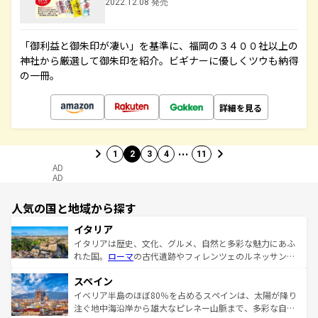
2022.12.08 発売
「御利益と御朱印が凄い」を基準に、福岡の３４００社以上の
神社から厳選して御朱印を紹介。ビギナーに優しくツウも納得
の一冊。
詳細を見る
…
1
2
3
4
11
AD
AD
人気の国と地域から探す
イタリア
イタリアは歴史、文化、グルメ、自然と多彩な魅力にあふ
れた国。
ローマ
の古代遺跡やフィレンツェのルネッサンス
美術、ヴェネツィアの運河など、歴史あるスポットはもち
スペイン
ろん、トスカーナの美しい田園風景やアマルフィ海岸の絶
景など、自然景観も見逃せない。観光の合間には、本場の
イベリア半島のほぼ80％を占めるスペインは、太陽が降り
ピザやパスタなど、絶品のイタリア料理を堪能することも
注ぐ地中海沿岸から雄大なピレネー山脈まで、多彩な自然