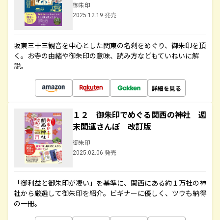
御朱印
2025.12.19 発売
坂東三十三観音を中心とした関東の名刹をめぐり、御朱印を頂
く。お寺の由緒や御朱印の意味、読み方などもていねいに解
説。
詳細を見る
１２ 御朱印でめぐる関西の神社 週
末開運さんぽ 改訂版
御朱印
2025.02.06 発売
「御利益と御朱印が凄い」を基準に、関西にある約１万社の神
社から厳選して御朱印を紹介。ビギナーに優しく、ツウも納得
の一冊。