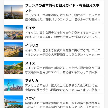
できる。朝目覚めてから夜眠るまで、すべての瞬間を楽し
と文化が詰まったヨーロッパ屈指の旅行先だ。多様な地域
フランスの基本情報と観光ガイド・有名観光スポ
ませてくれるイタリアで、忘れられない旅をしてみよう！
文化が根付くこの国では、情熱的なフラメンコ、熱気あふ
なお、新着のイタリア情報は
コンテンツ一覧
を参照してほ
れる闘牛、そして美味しいタパスが生活の一部となってい
ット
しい。
る。首都マドリードの洗練された雰囲気や、バルセロナの
フランスは、世界中の旅行者を魅了し続けるヨーロッパ屈
アートに溢れた街角から、地方では古代ローマ遺跡や中世
指の観光地だ。首都パリのエッフェル塔やルーブル美術館
の城塞都市、穏やかなビーチリゾートまで多彩な表情を見
といった象徴的なスポットから、田舎町の古風な美しさま
せる。地方によって風土や気候が異なるスペインはその個
ドイツ
で、幅広い魅力が詰まっている。華麗な宮殿、歴史的な大
性で訪れる人を魅了する。 なお、新着のスペイン情報は
コ
聖堂、美しいビーチ、そして豊かな自然が、訪れる者を心
ドイツは、豊かな歴史と多彩な文化が交差するヨーロッパ
ンテンツ一覧
を参照してほしい。
から魅了する。また、フランスは美食の国としても知ら
の中心に位置する国。中世の街並みが残るロマンチック街
れ、フランス料理はユネスコ無形文化遺産にも登録されて
道から、未来を先取りするようなモダンな都市まで多様な
イギリス
いる。シャンパンの発祥地であるランス、プロヴァンスの
顔を持つこの国は、どこを歩いても飽きることがない。ベ
香り高いラベンダー畑など、多彩な楽しみ方が可能だ。さ
ルリンの文化的活気、バイエルン州のアルプスの絶景、そ
イギリスは、古きよき伝統と最先端が共存する国。ウェス
らに、パリ以外の地域にも魅力が溢れており、どの街角に
してライン川沿いのワイン畑といった風景は必見。ビール
トミンスター寺院や大英博物館のようなランドマーク、歴
も豊かな歴史と文化が息づいている。パリ以外の個性あふ
とソーセージを味わいながら地元の人と過ごす楽しい時間
史ある大学都市、美しい丘陵地帯や牧歌的な風景など、エ
れる地方に足を運ぶとそれぞれで全く異なる文化を体験で
スイス
は、お酒好きな人にはぜひ体験してほしい。 なお、新着の
リアごとに異なる魅力がある。また、優雅なアフタヌーン
きるだろう。 なお、新着のフランス情報は
コンテンツ一覧
ドイツ情報は
コンテンツ一覧
を参照してほしい。
ティー、ビール好きにはたまらない英国パブ、サッカー観
スイスの国土面積は九州ほどの広さだが、運行時刻が正確
を参照してほしい。
戦など、本場だからこそできる体験も豊富。イギリスを旅
な交通網が整備されており、初心者でも安心して個人旅行
して楽しみつくそう。 なお、新着のイギリス情報は
コンテ
を楽しめる。日本同様に時刻表どおりの旅が可能だ。中世
アメリカ
ンツ一覧
を参照してほしい。
の建物がそのまま残る町や、スイスならではのユニークな
博物館もあり、アルプス観光だけでなく町歩きも満喫する
アメリカ合衆国は、広大な土地と多様な文化が魅力の国。
ことができる。国民の所得が高いため物価も高いが、旅行
東海岸の都市部から西海岸のカリフォルニアまで、訪れる
者向けの交通パス提供のサービスもあり、うまく活用すれ
場所ごとに異なる風景と体験が待っている。ニューヨーク
ハワイ
ば市内交通費無料で観光を楽しむこともできる。 なお、新
のような巨大都市は、観光、ショッピング、エンターテイ
着のスイス情報は
コンテンツ一覧
を参照してほしい。
ンメントが詰まった刺激的なスポットだ。一方、アメリカ
年間を通じて温暖な気候に恵まれ、多くの島で構成される
西部には大自然が広がり、グランドキャニオンやイエロー
ハワイは、どの島も独自の魅力をもっている。大自然の神