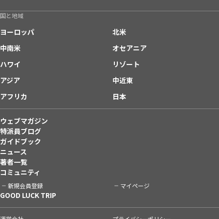
国と地域
ヨーロッパ
北米
中南米
オセアニア
ハワイ
リゾート
アジア
中近東
アフリカ
日本
ウェブマガジン
特派員ブログ
ガイドブック
ニュース
著者一覧
コミュニティ
新規会員登録
マイページ
GOOD LUCK TRIP
運営会社
プライバシーポリシー