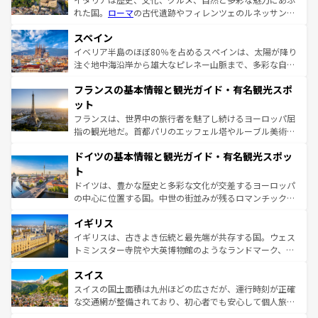
れた国。
ローマ
の古代遺跡やフィレンツェのルネッサンス
美術、ヴェネツィアの運河など、歴史あるスポットはもち
スペイン
ろん、トスカーナの美しい田園風景やアマルフィ海岸の絶
景など、自然景観も見逃せない。観光の合間には、本場の
イベリア半島のほぼ80％を占めるスペインは、太陽が降り
ピザやパスタなど、絶品のイタリア料理を堪能することも
注ぐ地中海沿岸から雄大なピレネー山脈まで、多彩な自然
できる。朝目覚めてから夜眠るまで、すべての瞬間を楽し
と文化が詰まったヨーロッパ屈指の旅行先だ。多様な地域
フランスの基本情報と観光ガイド・有名観光スポ
ませてくれるイタリアで、忘れられない旅をしてみよう！
文化が根付くこの国では、情熱的なフラメンコ、熱気あふ
なお、新着のイタリア情報は
コンテンツ一覧
を参照してほ
れる闘牛、そして美味しいタパスが生活の一部となってい
ット
しい。
る。首都マドリードの洗練された雰囲気や、バルセロナの
フランスは、世界中の旅行者を魅了し続けるヨーロッパ屈
アートに溢れた街角から、地方では古代ローマ遺跡や中世
指の観光地だ。首都パリのエッフェル塔やルーブル美術館
の城塞都市、穏やかなビーチリゾートまで多彩な表情を見
といった象徴的なスポットから、田舎町の古風な美しさま
せる。地方によって風土や気候が異なるスペインはその個
ドイツの基本情報と観光ガイド・有名観光スポッ
で、幅広い魅力が詰まっている。華麗な宮殿、歴史的な大
性で訪れる人を魅了する。 なお、新着のスペイン情報は
コ
聖堂、美しいビーチ、そして豊かな自然が、訪れる者を心
ト
ンテンツ一覧
を参照してほしい。
から魅了する。また、フランスは美食の国としても知ら
ドイツは、豊かな歴史と多彩な文化が交差するヨーロッパ
れ、フランス料理はユネスコ無形文化遺産にも登録されて
の中心に位置する国。中世の街並みが残るロマンチック街
いる。シャンパンの発祥地であるランス、プロヴァンスの
道から、未来を先取りするようなモダンな都市まで多様な
香り高いラベンダー畑など、多彩な楽しみ方が可能だ。さ
イギリス
顔を持つこの国は、どこを歩いても飽きることがない。ベ
らに、パリ以外の地域にも魅力が溢れており、どの街角に
ルリンの文化的活気、バイエルン州のアルプスの絶景、そ
イギリスは、古きよき伝統と最先端が共存する国。ウェス
も豊かな歴史と文化が息づいている。パリ以外の個性あふ
してライン川沿いのワイン畑といった風景は必見。ビール
トミンスター寺院や大英博物館のようなランドマーク、歴
れる地方に足を運ぶとそれぞれで全く異なる文化を体験で
とソーセージを味わいながら地元の人と過ごす楽しい時間
史ある大学都市、美しい丘陵地帯や牧歌的な風景など、エ
きるだろう。 なお、新着のフランス情報は
コンテンツ一覧
スイス
は、お酒好きな人にはぜひ体験してほしい。 なお、新着の
リアごとに異なる魅力がある。また、優雅なアフタヌーン
を参照してほしい。
ドイツ情報は
コンテンツ一覧
を参照してほしい。
ティー、ビール好きにはたまらない英国パブ、サッカー観
スイスの国土面積は九州ほどの広さだが、運行時刻が正確
戦など、本場だからこそできる体験も豊富。イギリスを旅
な交通網が整備されており、初心者でも安心して個人旅行
して楽しみつくそう。 なお、新着のイギリス情報は
コンテ
を楽しめる。日本同様に時刻表どおりの旅が可能だ。中世