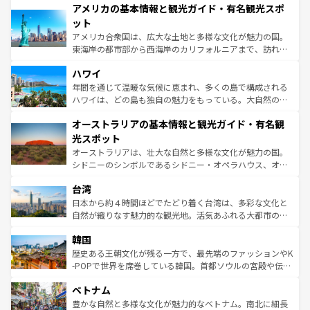
アメリカの基本情報と観光ガイド・有名観光スポ
ンツ一覧
を参照してほしい。
の建物がそのまま残る町や、スイスならではのユニークな
博物館もあり、アルプス観光だけでなく町歩きも満喫する
ット
ことができる。国民の所得が高いため物価も高いが、旅行
アメリカ合衆国は、広大な土地と多様な文化が魅力の国。
者向けの交通パス提供のサービスもあり、うまく活用すれ
東海岸の都市部から西海岸のカリフォルニアまで、訪れる
ば市内交通費無料で観光を楽しむこともできる。 なお、新
場所ごとに異なる風景と体験が待っている。ニューヨーク
着のスイス情報は
コンテンツ一覧
を参照してほしい。
ハワイ
のような巨大都市は、観光、ショッピング、エンターテイ
ンメントが詰まった刺激的なスポットだ。一方、アメリカ
年間を通じて温暖な気候に恵まれ、多くの島で構成される
西部には大自然が広がり、グランドキャニオンやイエロー
ハワイは、どの島も独自の魅力をもっている。大自然の神
ストーン国立公園といった絶景が堪能できる。さらに、南
秘を感じたいなら、火山が生み出した壮大な景観を誇るハ
オーストラリアの基本情報と観光ガイド・有名観
部のニューオーリンズでは、音楽と美食が融合した独特の
ワイ島は見逃せない。また、定番の観光地といえばオアフ
文化が魅力。旅行者はアメリカの各地域で異なる魅力を楽
島だが、静かな自然を求めるならマウイ島やカウアイ島が
光スポット
しみながら、その多様性と豊かな歴史を感じることができ
おすすめ。エメラルドグリーンに輝く海をはじめ、豊かな
オーストラリアは、壮大な自然と多様な文化が魅力の国。
るだろう。車でのロードトリップや列車の旅も、アメリカ
文化や歴史が息づいている。「アロハスピリット」と呼ば
シドニーのシンボルであるシドニー・オペラハウス、オー
ならではの贅沢な旅のスタイルだ。 なお、新着のアメリカ
れるおもてなしの心で訪れる人々を迎えてくれるハワイの
ストラリア東海岸北部に広がる大サンゴ礁地帯グレートバ
情報は
コンテンツ一覧
を参照してほしい。
人々、おいしいローカルフードやハワイアンミュージッ
台湾
リアリーフや大陸中央部にそびえるウルル（エアーズロッ
ク、伝統的なフラダンスなど、すべてがハワイの魅力を彩
ク）、タスマニアの美しい原生林やケアンズの熱帯雨林な
日本から約４時間ほどでたどり着く台湾は、多彩な文化と
っている。訪れるたびに新しい発見と感動が待っているハ
ど、見どころがたくさん。また、カフェやワイン、オージ
自然が織りなす魅力的な観光地。活気あふれる大都市の台
ワイを、存分に味わってほしい。 なお、新着のハワイ情報
ービーフなどの食文化も豊かで、美味しいものであふれて
北やノスタルジックな町並みが人気な九份（ジォウフェ
は
コンテンツ一覧
を参照してほしい。
韓国
いる。アクティビティも充実しており、サーフィンやダイ
ン）、静ひつな山岳地帯である台湾東部など、都市の喧騒
ビング、ハイキングなど、アウトドア好きにはたまらな
と山間の静けさが共存しており、訪れる人に新しい発見と
歴史ある王朝文化が残る一方で、最先端のファッションやK
い。オーストラリアの多彩な魅力を存分に味わいつくそ
驚きをもたらしてくれる。また、奥深い台湾の食文化も魅
-POPで世界を席巻している韓国。首都ソウルの宮殿や伝統
う。 なお、新着のオーストラリア情報は
コンテンツ一覧
を
力で、夜市などの屋台グルメから高級料理、ヘルシーで美
家屋が並ぶエリアでは韓国の歴史と文化に浸ることがで
参照してほしい。
ベトナム
容にもいいと評判のスイーツなど、バラエティ豊かな料理
き、地方に足を延ばせば四季折々の自然美を楽しむことが
が味わえる。 なお、新着の台湾情報は
コンテンツ一覧
を参
できる。そして、キムチや焼肉、絶品のストリートフード
豊かな自然と多様な文化が魅力的なベトナム。南北に細長