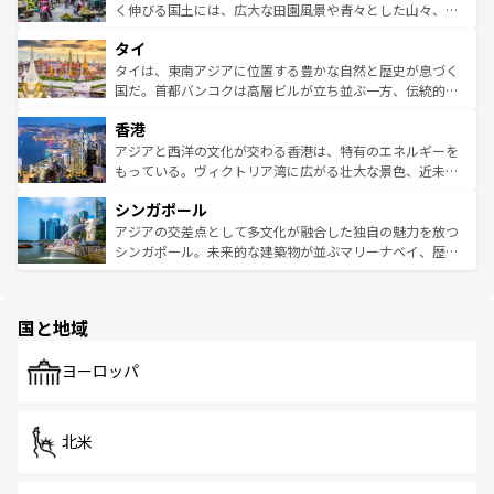
照してほしい。
まで、さまざまな韓国料理が待っている。夜には、韓国な
く伸びる国土には、広大な田園風景や青々とした山々、世
らではのナイトライフも堪能できる。あたたかいホスピタ
界遺産に登録された壮大な自然景観が点在し、都市部では
タイ
リティに包まれながら、韓国の多彩な魅力を心ゆくまで味
急速な発展と共に伝統が息づく。ハノイの古い町並みやホ
わってみてほしい。 なお、新着の韓国情報は
コンテンツ一
ーチミン市のフランス統治時代の建物も、独特の雰囲気を
タイは、東南アジアに位置する豊かな自然と歴史が息づく
覧
を参照してほしい。
醸し出している。また、バラエティの豊かさとおいしさで
国だ。首都バンコクは高層ビルが立ち並ぶ一方、伝統的な
世界中の食通を魅了してやまないベトナム料理も魅力のひ
寺院や市場がいたるところに点在し、古きよき文化と現代
香港
とつ。フォーやバインミー、ベトナムコーヒーなどは、ぜ
の活気が交差している。北部ではチェンマイなどの山岳地
ひ現地で味わいたい。どの地域を訪れてもあたたかい人々
帯で自然と触れ合い、南部ではプーケットやクラビの美し
アジアと西洋の文化が交わる香港は、特有のエネルギーを
が旅行者を迎えてくれるので、きっと忘れられない旅にな
いビーチでリゾート気分を楽しむことができる。タイ料理
もっている。ヴィクトリア湾に広がる壮大な景色、近未来
るはずだ。 なお、新着のベトナム情報は
コンテンツ一覧
を
は世界的に有名で、屋台から高級レストランまで味覚を刺
的なアートスポット、そして歴史と現代が融合した町並
参照してほしい。
シンガポール
激する。気候は一年中温暖で、どの季節にも異なる楽しみ
み、どこを訪れても感動するはず。観光スポットが密集し
が待っている。親しみやすいタイの人々、仏教を中心とし
ており、効率よく見どころを回れるのも魅力。息をのむよ
アジアの交差点として多文化が融合した独自の魅力を放つ
た文化、そして多様な観光資源が、訪れる旅人を魅了し続
うな絶景から文化的な体験まで、香港を存分に楽しみ尽く
シンガポール。未来的な建築物が並ぶマリーナベイ、歴史
ける。 なお、新着のタイ情報は
コンテンツ一覧
を参照して
そう。 なお、新着の香港情報は
コンテンツ一覧
を参照して
と伝統を感じられるエスニックタウン、多数の緑豊かな公
ほしい。
ほしい。
園や自然保護区など、自然が調和した近代的な景観と文化
の多様性あふれるカラフルな町は、どこを歩いても新しい
国と地域
発見がある。さらに、治安のよさや充実した公共交通機関
も、旅行者にとっては魅力的なポイント。グルメも豊富
で、ホーカーズは地元の風情を楽しめる外せないスポット
ヨーロッパ
だ。訪れる人を飽きさせないシンガポールで、多様な魅力
を体感しよう。 なお、新着のシンガポール情報は
コンテン
ツ一覧
を参照してほしい。
北米