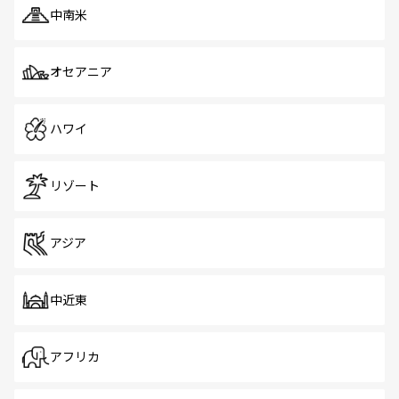
中南米
オセアニア
ハワイ
リゾート
アジア
中近東
アフリカ