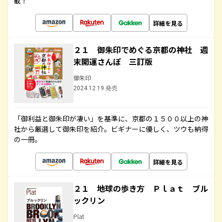
載！
詳細を見る
２１ 御朱印でめぐる京都の神社 週
末開運さんぽ 三訂版
御朱印
2024.12.19 発売
「御利益と御朱印が凄い」を基準に、京都の１５００以上の神
社から厳選して御朱印を紹介。ビギナーに優しく、ツウも納得
の一冊。
詳細を見る
２１ 地球の歩き方 Ｐｌａｔ ブル
ックリン
Plat