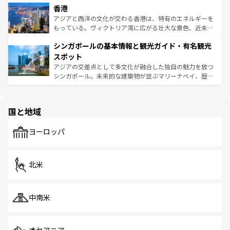
香港
とつ。フォーやバインミー、ベトナムコーヒーなどは、ぜ
の活気が交差している。北部ではチェンマイなどの山岳地
ひ現地で味わいたい。どの地域を訪れてもあたたかい人々
帯で自然と触れ合い、南部ではプーケットやクラビの美し
アジアと西洋の文化が交わる香港は、特有のエネルギーを
が旅行者を迎えてくれるので、きっと忘れられない旅にな
いビーチでリゾート気分を楽しむことができる。タイ料理
もっている。ヴィクトリア湾に広がる壮大な景色、近未来
るはずだ。 なお、新着のベトナム情報は
コンテンツ一覧
を
は世界的に有名で、屋台から高級レストランまで味覚を刺
的なアートスポット、そして歴史と現代が融合した町並
参照してほしい。
シンガポールの基本情報と観光ガイド・有名観光
激する。気候は一年中温暖で、どの季節にも異なる楽しみ
み、どこを訪れても感動するはず。観光スポットが密集し
が待っている。親しみやすいタイの人々、仏教を中心とし
ており、効率よく見どころを回れるのも魅力。息をのむよ
スポット
た文化、そして多様な観光資源が、訪れる旅人を魅了し続
うな絶景から文化的な体験まで、香港を存分に楽しみ尽く
アジアの交差点として多文化が融合した独自の魅力を放つ
ける。 なお、新着のタイ情報は
コンテンツ一覧
を参照して
そう。 なお、新着の香港情報は
コンテンツ一覧
を参照して
シンガポール。未来的な建築物が並ぶマリーナベイ、歴史
ほしい。
ほしい。
と伝統を感じられるエスニックタウン、多数の緑豊かな公
園や自然保護区など、自然が調和した近代的な景観と文化
の多様性あふれるカラフルな町は、どこを歩いても新しい
国と地域
発見がある。さらに、治安のよさや充実した公共交通機関
も、旅行者にとっては魅力的なポイント。グルメも豊富
で、ホーカーズは地元の風情を楽しめる外せないスポット
ヨーロッパ
だ。訪れる人を飽きさせないシンガポールで、多様な魅力
を体感しよう。 なお、新着のシンガポール情報は
コンテン
ツ一覧
を参照してほしい。
北米
中南米