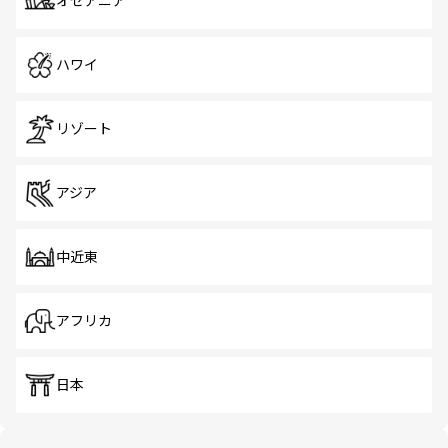
オセアニア
ハワイ
リゾート
アジア
中近東
アフリカ
日本