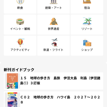
飲食
建築・アート
宿泊
イベント・観戦
世界遺産
リゾート
アクティビティ
鉄道・フライト
ショップ
新刊ガイドブック
１５ 地球の歩き方 島旅 伊豆大島 利島（伊豆諸
島①）３訂版
Ｃ０２ 地球の歩き方 ハワイ島 ２０２７～２０２
８