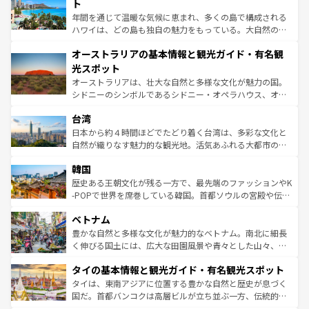
ンメントが詰まった刺激的なスポットだ。一方、アメリカ
ト
西部には大自然が広がり、グランドキャニオンやイエロー
年間を通じて温暖な気候に恵まれ、多くの島で構成される
ストーン国立公園といった絶景が堪能できる。さらに、南
ハワイは、どの島も独自の魅力をもっている。大自然の神
部のニューオーリンズでは、音楽と美食が融合した独特の
秘を感じたいなら、火山が生み出した壮大な景観を誇るハ
文化が魅力。旅行者はアメリカの各地域で異なる魅力を楽
オーストラリアの基本情報と観光ガイド・有名観
ワイ島は見逃せない。また、定番の観光地といえばオアフ
しみながら、その多様性と豊かな歴史を感じることができ
島だが、静かな自然を求めるならマウイ島やカウアイ島が
光スポット
るだろう。車でのロードトリップや列車の旅も、アメリカ
おすすめ。エメラルドグリーンに輝く海をはじめ、豊かな
オーストラリアは、壮大な自然と多様な文化が魅力の国。
ならではの贅沢な旅のスタイルだ。 なお、新着のアメリカ
文化や歴史が息づいている。「アロハスピリット」と呼ば
シドニーのシンボルであるシドニー・オペラハウス、オー
情報は
コンテンツ一覧
を参照してほしい。
れるおもてなしの心で訪れる人々を迎えてくれるハワイの
ストラリア東海岸北部に広がる大サンゴ礁地帯グレートバ
人々、おいしいローカルフードやハワイアンミュージッ
台湾
リアリーフや大陸中央部にそびえるウルル（エアーズロッ
ク、伝統的なフラダンスなど、すべてがハワイの魅力を彩
ク）、タスマニアの美しい原生林やケアンズの熱帯雨林な
日本から約４時間ほどでたどり着く台湾は、多彩な文化と
っている。訪れるたびに新しい発見と感動が待っているハ
ど、見どころがたくさん。また、カフェやワイン、オージ
自然が織りなす魅力的な観光地。活気あふれる大都市の台
ワイを、存分に味わってほしい。 なお、新着のハワイ情報
ービーフなどの食文化も豊かで、美味しいものであふれて
北やノスタルジックな町並みが人気な九份（ジォウフェ
は
コンテンツ一覧
を参照してほしい。
韓国
いる。アクティビティも充実しており、サーフィンやダイ
ン）、静ひつな山岳地帯である台湾東部など、都市の喧騒
ビング、ハイキングなど、アウトドア好きにはたまらな
と山間の静けさが共存しており、訪れる人に新しい発見と
歴史ある王朝文化が残る一方で、最先端のファッションやK
い。オーストラリアの多彩な魅力を存分に味わいつくそ
驚きをもたらしてくれる。また、奥深い台湾の食文化も魅
-POPで世界を席巻している韓国。首都ソウルの宮殿や伝統
う。 なお、新着のオーストラリア情報は
コンテンツ一覧
を
力で、夜市などの屋台グルメから高級料理、ヘルシーで美
家屋が並ぶエリアでは韓国の歴史と文化に浸ることがで
参照してほしい。
ベトナム
容にもいいと評判のスイーツなど、バラエティ豊かな料理
き、地方に足を延ばせば四季折々の自然美を楽しむことが
が味わえる。 なお、新着の台湾情報は
コンテンツ一覧
を参
できる。そして、キムチや焼肉、絶品のストリートフード
豊かな自然と多様な文化が魅力的なベトナム。南北に細長
照してほしい。
まで、さまざまな韓国料理が待っている。夜には、韓国な
く伸びる国土には、広大な田園風景や青々とした山々、世
らではのナイトライフも堪能できる。あたたかいホスピタ
界遺産に登録された壮大な自然景観が点在し、都市部では
タイの基本情報と観光ガイド・有名観光スポット
リティに包まれながら、韓国の多彩な魅力を心ゆくまで味
急速な発展と共に伝統が息づく。ハノイの古い町並みやホ
わってみてほしい。 なお、新着の韓国情報は
コンテンツ一
ーチミン市のフランス統治時代の建物も、独特の雰囲気を
タイは、東南アジアに位置する豊かな自然と歴史が息づく
覧
を参照してほしい。
醸し出している。また、バラエティの豊かさとおいしさで
国だ。首都バンコクは高層ビルが立ち並ぶ一方、伝統的な
世界中の食通を魅了してやまないベトナム料理も魅力のひ
寺院や市場がいたるところに点在し、古きよき文化と現代