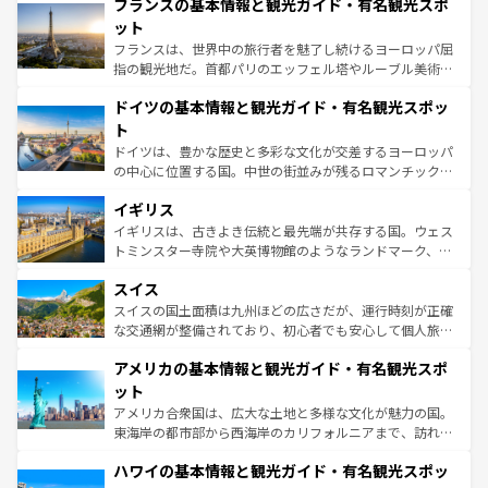
なお、新着のイタリア情報は
コンテンツ一覧
を参照してほ
フランスの基本情報と観光ガイド・有名観光スポ
文化が根付くこの国では、情熱的なフラメンコ、熱気あふ
しい。
れる闘牛、そして美味しいタパスが生活の一部となってい
ット
る。首都マドリードの洗練された雰囲気や、バルセロナの
フランスは、世界中の旅行者を魅了し続けるヨーロッパ屈
アートに溢れた街角から、地方では古代ローマ遺跡や中世
指の観光地だ。首都パリのエッフェル塔やルーブル美術館
の城塞都市、穏やかなビーチリゾートまで多彩な表情を見
といった象徴的なスポットから、田舎町の古風な美しさま
せる。地方によって風土や気候が異なるスペインはその個
ドイツの基本情報と観光ガイド・有名観光スポッ
で、幅広い魅力が詰まっている。華麗な宮殿、歴史的な大
性で訪れる人を魅了する。 なお、新着のスペイン情報は
コ
聖堂、美しいビーチ、そして豊かな自然が、訪れる者を心
ト
ンテンツ一覧
を参照してほしい。
から魅了する。また、フランスは美食の国としても知ら
ドイツは、豊かな歴史と多彩な文化が交差するヨーロッパ
れ、フランス料理はユネスコ無形文化遺産にも登録されて
の中心に位置する国。中世の街並みが残るロマンチック街
いる。シャンパンの発祥地であるランス、プロヴァンスの
道から、未来を先取りするようなモダンな都市まで多様な
香り高いラベンダー畑など、多彩な楽しみ方が可能だ。さ
イギリス
顔を持つこの国は、どこを歩いても飽きることがない。ベ
らに、パリ以外の地域にも魅力が溢れており、どの街角に
ルリンの文化的活気、バイエルン州のアルプスの絶景、そ
イギリスは、古きよき伝統と最先端が共存する国。ウェス
も豊かな歴史と文化が息づいている。パリ以外の個性あふ
してライン川沿いのワイン畑といった風景は必見。ビール
トミンスター寺院や大英博物館のようなランドマーク、歴
れる地方に足を運ぶとそれぞれで全く異なる文化を体験で
とソーセージを味わいながら地元の人と過ごす楽しい時間
史ある大学都市、美しい丘陵地帯や牧歌的な風景など、エ
きるだろう。 なお、新着のフランス情報は
コンテンツ一覧
スイス
は、お酒好きな人にはぜひ体験してほしい。 なお、新着の
リアごとに異なる魅力がある。また、優雅なアフタヌーン
を参照してほしい。
ドイツ情報は
コンテンツ一覧
を参照してほしい。
ティー、ビール好きにはたまらない英国パブ、サッカー観
スイスの国土面積は九州ほどの広さだが、運行時刻が正確
戦など、本場だからこそできる体験も豊富。イギリスを旅
な交通網が整備されており、初心者でも安心して個人旅行
して楽しみつくそう。 なお、新着のイギリス情報は
コンテ
を楽しめる。日本同様に時刻表どおりの旅が可能だ。中世
アメリカの基本情報と観光ガイド・有名観光スポ
ンツ一覧
を参照してほしい。
の建物がそのまま残る町や、スイスならではのユニークな
博物館もあり、アルプス観光だけでなく町歩きも満喫する
ット
ことができる。国民の所得が高いため物価も高いが、旅行
アメリカ合衆国は、広大な土地と多様な文化が魅力の国。
者向けの交通パス提供のサービスもあり、うまく活用すれ
東海岸の都市部から西海岸のカリフォルニアまで、訪れる
ば市内交通費無料で観光を楽しむこともできる。 なお、新
場所ごとに異なる風景と体験が待っている。ニューヨーク
着のスイス情報は
コンテンツ一覧
を参照してほしい。
ハワイの基本情報と観光ガイド・有名観光スポッ
のような巨大都市は、観光、ショッピング、エンターテイ