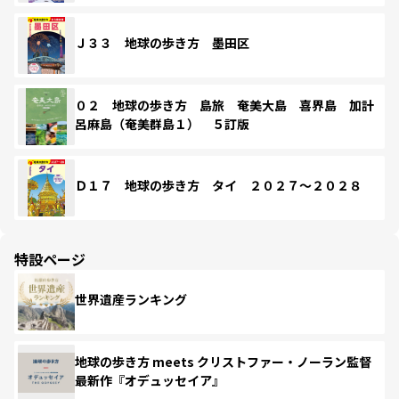
Ｊ３３ 地球の歩き方 墨田区
０２ 地球の歩き方 島旅 奄美大島 喜界島 加計
呂麻島（奄美群島１） ５訂版
Ｄ１７ 地球の歩き方 タイ ２０２７～２０２８
特設ページ
世界遺産ランキング
地球の歩き方 meets クリストファー・ノーラン監督
最新作『オデュッセイア』