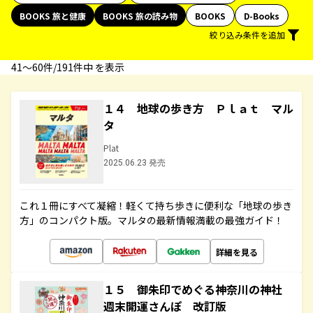
BOOKS 旅と健康
BOOKS 旅の読み物
BOOKS
D-Books
絞り込み条件を追加
41〜60件/191件中 を表示
１４ 地球の歩き方 Ｐｌａｔ マル
タ
Plat
2025.06.23 発売
これ１冊にすべて凝縮！軽くて持ち歩きに便利な「地球の歩き
方」のコンパクト版。マルタの最新情報満載の最強ガイド！
詳細を見る
１５ 御朱印でめぐる神奈川の神社
週末開運さんぽ 改訂版