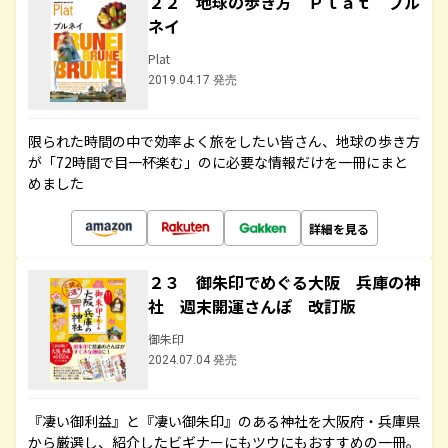
２２ 地球の歩き方 Ｐｌａｔ ブル
ネイ
Plat
2019.04.17 発売
限られた時間の中で効率よく旅をしたい皆さん、地球の歩き方
が「72時間で目一杯楽む」のに必要な情報だけを一冊にまと
めました
詳細を見る
２３ 御朱印でめぐる大阪 兵庫の神
社 週末開運さんぽ 改訂版
御朱印
2024.07.04 発売
『凄い御利益』と『凄い御朱印』のある神社を大阪府・兵庫県
から厳選し、紹介したビギナーにもツウにもおすすめの一冊。