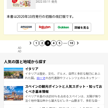
2022.03.11 発売
本書は2020年10月発行の初版の改訂版です。
詳細を見る
…
1
2
3
4
5
10
AD
AD
人気の国と地域から探す
イタリア
イタリアは歴史、文化、グルメ、自然と多彩な魅力にあふ
れた国。
ローマ
の古代遺跡やフィレンツェのルネッサンス
美術、ヴェネツィアの運河など、歴史あるスポットはもち
スペインの観光ポイントと人気スポット・知ってお
ろん、トスカーナの美しい田園風景やアマルフィ海岸の絶
景など、自然景観も見逃せない。観光の合間には、本場の
くべき基本情報
ピザやパスタなど、絶品のイタリア料理を堪能することも
イベリア半島のほぼ80％を占めるスペインは、太陽が降り
できる。朝目覚めてから夜眠るまで、すべての瞬間を楽し
注ぐ地中海沿岸から雄大なピレネー山脈まで、多彩な自然
ませてくれるイタリアで、忘れられない旅をしてみよう！
と文化が詰まったヨーロッパ屈指の旅行先だ。多様な地域