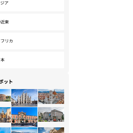
アジア
中近東
アフリカ
日本
ポット