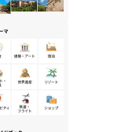
ーマ
食
建築・アート
宿泊
ト・
世界遺産
リゾート
戦
鉄道・
ビティ
ショップ
フライト