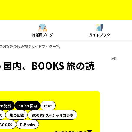
特派員ブログ
ガイドブック
内、BOOKS 旅の読み物のガイドブック一覧
AD
co 国内、BOOKS 旅の読
co 海外
aruco 国内
Plat
代
旅の図鑑
BOOKS スペシャルコラボ
BOOKS
D-Books