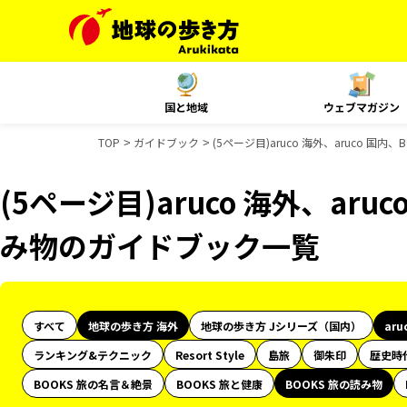
国と地域
ウェブマガジン
TOP
ガイドブック
(5ページ目)aruco 海外、aruco 国
(5ページ目)aruco 海外、aru
み物のガイドブック一覧
すべて
地球の歩き方 海外
地球の歩き方 Jシリーズ（国内）
aru
ランキング&テクニック
Resort Style
島旅
御朱印
歴史時
BOOKS 旅の名言＆絶景
BOOKS 旅と健康
BOOKS 旅の読み物