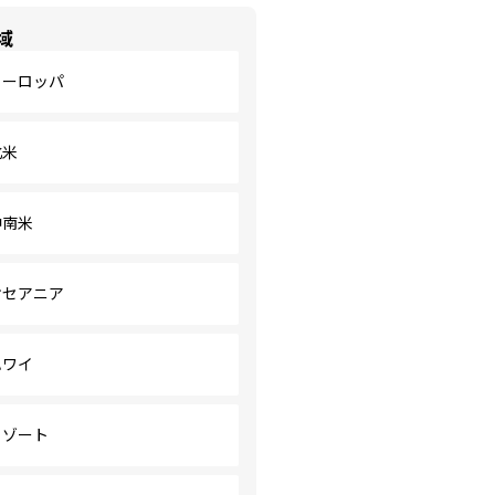
域
ヨーロッパ
北米
中南米
オセアニア
ハワイ
リゾート