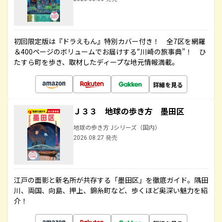
初回限定版は『ドラえもん』特別カバー付き！ 全7区を網羅
＆400ページのボリュームでお届けする“川崎の旅事典”！ ひ
たすら町を歩き、取材したディープな地元情報満載。
詳細を見る
Ｊ３３ 地球の歩き方 墨田区
地球の歩き方 Jシリーズ（国内）
2026.08.27 発売
江戸の面影と新名所が共存する「墨田区」を徹底ガイド。隅田
川、両国、向島、押上、錦糸町など、歩くほど奥深い魅力を紹
介！