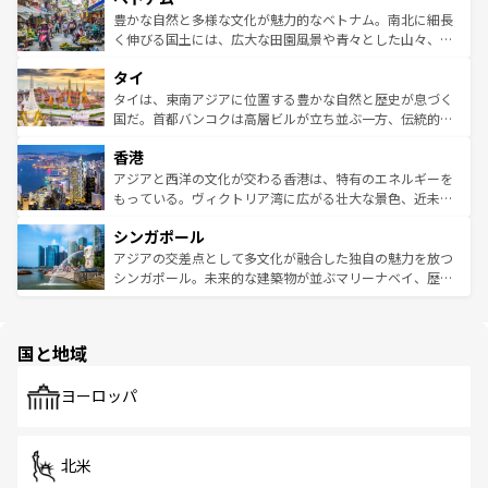
が味わえる。 なお、新着の台湾情報は
コンテンツ一覧
を参
できる。そして、キムチや焼肉、絶品のストリートフード
豊かな自然と多様な文化が魅力的なベトナム。南北に細長
照してほしい。
まで、さまざまな韓国料理が待っている。夜には、韓国な
く伸びる国土には、広大な田園風景や青々とした山々、世
らではのナイトライフも堪能できる。あたたかいホスピタ
界遺産に登録された壮大な自然景観が点在し、都市部では
タイ
リティに包まれながら、韓国の多彩な魅力を心ゆくまで味
急速な発展と共に伝統が息づく。ハノイの古い町並みやホ
わってみてほしい。 なお、新着の韓国情報は
コンテンツ一
ーチミン市のフランス統治時代の建物も、独特の雰囲気を
タイは、東南アジアに位置する豊かな自然と歴史が息づく
覧
を参照してほしい。
醸し出している。また、バラエティの豊かさとおいしさで
国だ。首都バンコクは高層ビルが立ち並ぶ一方、伝統的な
世界中の食通を魅了してやまないベトナム料理も魅力のひ
寺院や市場がいたるところに点在し、古きよき文化と現代
香港
とつ。フォーやバインミー、ベトナムコーヒーなどは、ぜ
の活気が交差している。北部ではチェンマイなどの山岳地
ひ現地で味わいたい。どの地域を訪れてもあたたかい人々
帯で自然と触れ合い、南部ではプーケットやクラビの美し
アジアと西洋の文化が交わる香港は、特有のエネルギーを
が旅行者を迎えてくれるので、きっと忘れられない旅にな
いビーチでリゾート気分を楽しむことができる。タイ料理
もっている。ヴィクトリア湾に広がる壮大な景色、近未来
るはずだ。 なお、新着のベトナム情報は
コンテンツ一覧
を
は世界的に有名で、屋台から高級レストランまで味覚を刺
的なアートスポット、そして歴史と現代が融合した町並
参照してほしい。
シンガポール
激する。気候は一年中温暖で、どの季節にも異なる楽しみ
み、どこを訪れても感動するはず。観光スポットが密集し
が待っている。親しみやすいタイの人々、仏教を中心とし
ており、効率よく見どころを回れるのも魅力。息をのむよ
アジアの交差点として多文化が融合した独自の魅力を放つ
た文化、そして多様な観光資源が、訪れる旅人を魅了し続
うな絶景から文化的な体験まで、香港を存分に楽しみ尽く
シンガポール。未来的な建築物が並ぶマリーナベイ、歴史
ける。 なお、新着のタイ情報は
コンテンツ一覧
を参照して
そう。 なお、新着の香港情報は
コンテンツ一覧
を参照して
と伝統を感じられるエスニックタウン、多数の緑豊かな公
ほしい。
ほしい。
園や自然保護区など、自然が調和した近代的な景観と文化
の多様性あふれるカラフルな町は、どこを歩いても新しい
国と地域
発見がある。さらに、治安のよさや充実した公共交通機関
も、旅行者にとっては魅力的なポイント。グルメも豊富
で、ホーカーズは地元の風情を楽しめる外せないスポット
ヨーロッパ
だ。訪れる人を飽きさせないシンガポールで、多様な魅力
を体感しよう。 なお、新着のシンガポール情報は
コンテン
ツ一覧
を参照してほしい。
北米