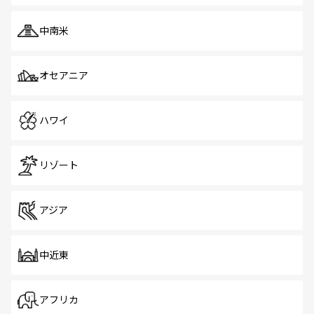
中南米
オセアニア
ハワイ
リゾート
アジア
中近東
アフリカ