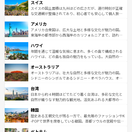
れる地方に足を運ぶとそれぞれで全く異なる文化を体験で
スイス
は、お酒好きな人にはぜひ体験してほしい。 なお、新着の
リアごとに異なる魅力がある。また、優雅なアフタヌーン
きるだろう。 なお、新着のフランス情報は
コンテンツ一覧
ドイツ情報は
コンテンツ一覧
を参照してほしい。
ティー、ビール好きにはたまらない英国パブ、サッカー観
スイスの国土面積は九州ほどの広さだが、運行時刻が正確
を参照してほしい。
戦など、本場だからこそできる体験も豊富。イギリスを旅
な交通網が整備されており、初心者でも安心して個人旅行
して楽しみつくそう。 なお、新着のイギリス情報は
コンテ
を楽しめる。日本同様に時刻表どおりの旅が可能だ。中世
アメリカ
ンツ一覧
を参照してほしい。
の建物がそのまま残る町や、スイスならではのユニークな
博物館もあり、アルプス観光だけでなく町歩きも満喫する
アメリカ合衆国は、広大な土地と多様な文化が魅力の国。
ことができる。国民の所得が高いため物価も高いが、旅行
東海岸の都市部から西海岸のカリフォルニアまで、訪れる
者向けの交通パス提供のサービスもあり、うまく活用すれ
場所ごとに異なる風景と体験が待っている。ニューヨーク
ハワイ
ば市内交通費無料で観光を楽しむこともできる。 なお、新
のような巨大都市は、観光、ショッピング、エンターテイ
着のスイス情報は
コンテンツ一覧
を参照してほしい。
ンメントが詰まった刺激的なスポットだ。一方、アメリカ
年間を通じて温暖な気候に恵まれ、多くの島で構成される
西部には大自然が広がり、グランドキャニオンやイエロー
ハワイは、どの島も独自の魅力をもっている。大自然の神
ストーン国立公園といった絶景が堪能できる。さらに、南
秘を感じたいなら、火山が生み出した壮大な景観を誇るハ
オーストラリア
部のニューオーリンズでは、音楽と美食が融合した独特の
ワイ島は見逃せない。また、定番の観光地といえばオアフ
文化が魅力。旅行者はアメリカの各地域で異なる魅力を楽
島だが、静かな自然を求めるならマウイ島やカウアイ島が
オーストラリアは、壮大な自然と多様な文化が魅力の国。
しみながら、その多様性と豊かな歴史を感じることができ
おすすめ。エメラルドグリーンに輝く海をはじめ、豊かな
シドニーのシンボルであるシドニー・オペラハウス、オー
るだろう。車でのロードトリップや列車の旅も、アメリカ
文化や歴史が息づいている。「アロハスピリット」と呼ば
ストラリア東海岸北部に広がる大サンゴ礁地帯グレートバ
ならではの贅沢な旅のスタイルだ。 なお、新着のアメリカ
台湾
れるおもてなしの心で訪れる人々を迎えてくれるハワイの
リアリーフや大陸中央部にそびえるウルル（エアーズロッ
情報は
コンテンツ一覧
を参照してほしい。
人々、おいしいローカルフードやハワイアンミュージッ
ク）、タスマニアの美しい原生林やケアンズの熱帯雨林な
日本から約４時間ほどでたどり着く台湾は、多彩な文化と
ク、伝統的なフラダンスなど、すべてがハワイの魅力を彩
ど、見どころがたくさん。また、カフェやワイン、オージ
自然が織りなす魅力的な観光地。活気あふれる大都市の台
っている。訪れるたびに新しい発見と感動が待っているハ
ービーフなどの食文化も豊かで、美味しいものであふれて
北やノスタルジックな町並みが人気な九份（ジォウフェ
ワイを、存分に味わってほしい。 なお、新着のハワイ情報
韓国
いる。アクティビティも充実しており、サーフィンやダイ
ン）、静ひつな山岳地帯である台湾東部など、都市の喧騒
は
コンテンツ一覧
を参照してほしい。
ビング、ハイキングなど、アウトドア好きにはたまらな
と山間の静けさが共存しており、訪れる人に新しい発見と
歴史ある王朝文化が残る一方で、最先端のファッションやK
い。オーストラリアの多彩な魅力を存分に味わいつくそ
驚きをもたらしてくれる。また、奥深い台湾の食文化も魅
-POPで世界を席巻している韓国。首都ソウルの宮殿や伝統
う。 なお、新着のオーストラリア情報は
コンテンツ一覧
を
力で、夜市などの屋台グルメから高級料理、ヘルシーで美
家屋が並ぶエリアでは韓国の歴史と文化に浸ることがで
参照してほしい。
ベトナム
容にもいいと評判のスイーツなど、バラエティ豊かな料理
き、地方に足を延ばせば四季折々の自然美を楽しむことが