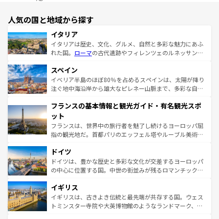
人気の国と地域から探す
イタリア
イタリアは歴史、文化、グルメ、自然と多彩な魅力にあふ
れた国。
ローマ
の古代遺跡やフィレンツェのルネッサンス
美術、ヴェネツィアの運河など、歴史あるスポットはもち
スペイン
ろん、トスカーナの美しい田園風景やアマルフィ海岸の絶
景など、自然景観も見逃せない。観光の合間には、本場の
イベリア半島のほぼ80％を占めるスペインは、太陽が降り
ピザやパスタなど、絶品のイタリア料理を堪能することも
注ぐ地中海沿岸から雄大なピレネー山脈まで、多彩な自然
できる。朝目覚めてから夜眠るまで、すべての瞬間を楽し
と文化が詰まったヨーロッパ屈指の旅行先だ。多様な地域
フランスの基本情報と観光ガイド・有名観光スポ
ませてくれるイタリアで、忘れられない旅をしてみよう！
文化が根付くこの国では、情熱的なフラメンコ、熱気あふ
なお、新着のイタリア情報は
コンテンツ一覧
を参照してほ
れる闘牛、そして美味しいタパスが生活の一部となってい
ット
しい。
る。首都マドリードの洗練された雰囲気や、バルセロナの
フランスは、世界中の旅行者を魅了し続けるヨーロッパ屈
アートに溢れた街角から、地方では古代ローマ遺跡や中世
指の観光地だ。首都パリのエッフェル塔やルーブル美術館
の城塞都市、穏やかなビーチリゾートまで多彩な表情を見
といった象徴的なスポットから、田舎町の古風な美しさま
せる。地方によって風土や気候が異なるスペインはその個
ドイツ
で、幅広い魅力が詰まっている。華麗な宮殿、歴史的な大
性で訪れる人を魅了する。 なお、新着のスペイン情報は
コ
聖堂、美しいビーチ、そして豊かな自然が、訪れる者を心
ドイツは、豊かな歴史と多彩な文化が交差するヨーロッパ
ンテンツ一覧
を参照してほしい。
から魅了する。また、フランスは美食の国としても知ら
の中心に位置する国。中世の街並みが残るロマンチック街
れ、フランス料理はユネスコ無形文化遺産にも登録されて
道から、未来を先取りするようなモダンな都市まで多様な
イギリス
いる。シャンパンの発祥地であるランス、プロヴァンスの
顔を持つこの国は、どこを歩いても飽きることがない。ベ
香り高いラベンダー畑など、多彩な楽しみ方が可能だ。さ
ルリンの文化的活気、バイエルン州のアルプスの絶景、そ
イギリスは、古きよき伝統と最先端が共存する国。ウェス
らに、パリ以外の地域にも魅力が溢れており、どの街角に
してライン川沿いのワイン畑といった風景は必見。ビール
トミンスター寺院や大英博物館のようなランドマーク、歴
も豊かな歴史と文化が息づいている。パリ以外の個性あふ
とソーセージを味わいながら地元の人と過ごす楽しい時間
史ある大学都市、美しい丘陵地帯や牧歌的な風景など、エ