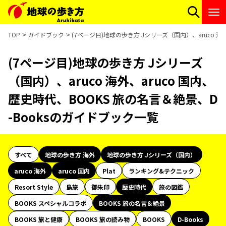
TOP
ガイドブック
(7ページ目)地球の歩き方 Jシリーズ（国内）、aruco 海
(7ページ目)地球の歩き方 Jシリーズ
（国内）、aruco 海外、aruco 国内、
歴史時代、BOOKS 旅の名言＆絶景、D
-Booksのガイドブック一覧
すべて
地球の歩き方 海外
地球の歩き方 Jシリーズ（国内）
aruco 海外
aruco 国内
Plat
ランキング&テクニック
Resort Style
島旅
御朱印
歴史時代
旅の図鑑
BOOKS スペシャルコラボ
BOOKS 旅の名言＆絶景
BOOKS 旅と健康
BOOKS 旅の読み物
BOOKS
D-Books