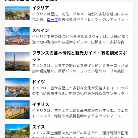
イタリア
イタリアは歴史、文化、グルメ、自然と多彩な魅力にあふ
れた国。
ローマ
の古代遺跡やフィレンツェのルネッサンス
美術、ヴェネツィアの運河など、歴史あるスポットはもち
スペイン
ろん、トスカーナの美しい田園風景やアマルフィ海岸の絶
景など、自然景観も見逃せない。観光の合間には、本場の
イベリア半島のほぼ80％を占めるスペインは、太陽が降り
ピザやパスタなど、絶品のイタリア料理を堪能することも
注ぐ地中海沿岸から雄大なピレネー山脈まで、多彩な自然
できる。朝目覚めてから夜眠るまで、すべての瞬間を楽し
と文化が詰まったヨーロッパ屈指の旅行先だ。多様な地域
フランスの基本情報と観光ガイド・有名観光スポ
ませてくれるイタリアで、忘れられない旅をしてみよう！
文化が根付くこの国では、情熱的なフラメンコ、熱気あふ
なお、新着のイタリア情報は
コンテンツ一覧
を参照してほ
れる闘牛、そして美味しいタパスが生活の一部となってい
ット
しい。
る。首都マドリードの洗練された雰囲気や、バルセロナの
フランスは、世界中の旅行者を魅了し続けるヨーロッパ屈
アートに溢れた街角から、地方では古代ローマ遺跡や中世
指の観光地だ。首都パリのエッフェル塔やルーブル美術館
の城塞都市、穏やかなビーチリゾートまで多彩な表情を見
といった象徴的なスポットから、田舎町の古風な美しさま
せる。地方によって風土や気候が異なるスペインはその個
ドイツ
で、幅広い魅力が詰まっている。華麗な宮殿、歴史的な大
性で訪れる人を魅了する。 なお、新着のスペイン情報は
コ
聖堂、美しいビーチ、そして豊かな自然が、訪れる者を心
ドイツは、豊かな歴史と多彩な文化が交差するヨーロッパ
ンテンツ一覧
を参照してほしい。
から魅了する。また、フランスは美食の国としても知ら
の中心に位置する国。中世の街並みが残るロマンチック街
れ、フランス料理はユネスコ無形文化遺産にも登録されて
道から、未来を先取りするようなモダンな都市まで多様な
イギリス
いる。シャンパンの発祥地であるランス、プロヴァンスの
顔を持つこの国は、どこを歩いても飽きることがない。ベ
香り高いラベンダー畑など、多彩な楽しみ方が可能だ。さ
ルリンの文化的活気、バイエルン州のアルプスの絶景、そ
イギリスは、古きよき伝統と最先端が共存する国。ウェス
らに、パリ以外の地域にも魅力が溢れており、どの街角に
してライン川沿いのワイン畑といった風景は必見。ビール
トミンスター寺院や大英博物館のようなランドマーク、歴
も豊かな歴史と文化が息づいている。パリ以外の個性あふ
とソーセージを味わいながら地元の人と過ごす楽しい時間
史ある大学都市、美しい丘陵地帯や牧歌的な風景など、エ
れる地方に足を運ぶとそれぞれで全く異なる文化を体験で
スイス
は、お酒好きな人にはぜひ体験してほしい。 なお、新着の
リアごとに異なる魅力がある。また、優雅なアフタヌーン
きるだろう。 なお、新着のフランス情報は
コンテンツ一覧
ドイツ情報は
コンテンツ一覧
を参照してほしい。
ティー、ビール好きにはたまらない英国パブ、サッカー観
スイスの国土面積は九州ほどの広さだが、運行時刻が正確
を参照してほしい。
戦など、本場だからこそできる体験も豊富。イギリスを旅