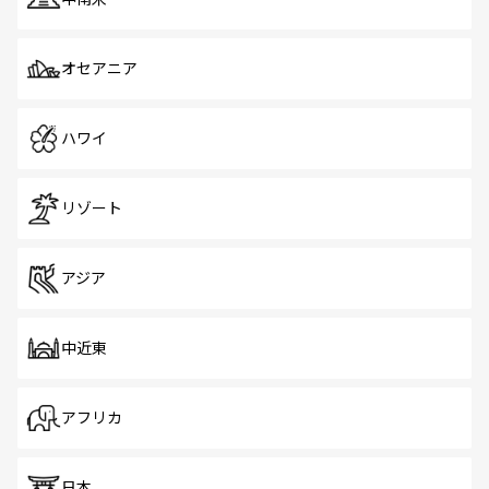
オセアニア
ハワイ
リゾート
アジア
中近東
アフリカ
日本