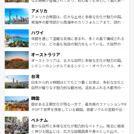
な交通網が整備されており、初心者でも安心して個人旅行
して楽しみつくそう。 なお、新着のイギリス情報は
コンテ
を楽しめる。日本同様に時刻表どおりの旅が可能だ。中世
アメリカ
ンツ一覧
を参照してほしい。
の建物がそのまま残る町や、スイスならではのユニークな
博物館もあり、アルプス観光だけでなく町歩きも満喫する
アメリカ合衆国は、広大な土地と多様な文化が魅力の国。
ことができる。国民の所得が高いため物価も高いが、旅行
東海岸の都市部から西海岸のカリフォルニアまで、訪れる
者向けの交通パス提供のサービスもあり、うまく活用すれ
場所ごとに異なる風景と体験が待っている。ニューヨーク
ハワイ
ば市内交通費無料で観光を楽しむこともできる。 なお、新
のような巨大都市は、観光、ショッピング、エンターテイ
着のスイス情報は
コンテンツ一覧
を参照してほしい。
ンメントが詰まった刺激的なスポットだ。一方、アメリカ
年間を通じて温暖な気候に恵まれ、多くの島で構成される
西部には大自然が広がり、グランドキャニオンやイエロー
ハワイは、どの島も独自の魅力をもっている。大自然の神
ストーン国立公園といった絶景が堪能できる。さらに、南
秘を感じたいなら、火山が生み出した壮大な景観を誇るハ
オーストラリア
部のニューオーリンズでは、音楽と美食が融合した独特の
ワイ島は見逃せない。また、定番の観光地といえばオアフ
文化が魅力。旅行者はアメリカの各地域で異なる魅力を楽
島だが、静かな自然を求めるならマウイ島やカウアイ島が
オーストラリアは、壮大な自然と多様な文化が魅力の国。
しみながら、その多様性と豊かな歴史を感じることができ
おすすめ。エメラルドグリーンに輝く海をはじめ、豊かな
シドニーのシンボルであるシドニー・オペラハウス、オー
るだろう。車でのロードトリップや列車の旅も、アメリカ
文化や歴史が息づいている。「アロハスピリット」と呼ば
ストラリア東海岸北部に広がる大サンゴ礁地帯グレートバ
ならではの贅沢な旅のスタイルだ。 なお、新着のアメリカ
台湾
れるおもてなしの心で訪れる人々を迎えてくれるハワイの
リアリーフや大陸中央部にそびえるウルル（エアーズロッ
情報は
コンテンツ一覧
を参照してほしい。
人々、おいしいローカルフードやハワイアンミュージッ
ク）、タスマニアの美しい原生林やケアンズの熱帯雨林な
日本から約４時間ほどでたどり着く台湾は、多彩な文化と
ク、伝統的なフラダンスなど、すべてがハワイの魅力を彩
ど、見どころがたくさん。また、カフェやワイン、オージ
自然が織りなす魅力的な観光地。活気あふれる大都市の台
っている。訪れるたびに新しい発見と感動が待っているハ
ービーフなどの食文化も豊かで、美味しいものであふれて
北やノスタルジックな町並みが人気な九份（ジォウフェ
ワイを、存分に味わってほしい。 なお、新着のハワイ情報
韓国
いる。アクティビティも充実しており、サーフィンやダイ
ン）、静ひつな山岳地帯である台湾東部など、都市の喧騒
は
コンテンツ一覧
を参照してほしい。
ビング、ハイキングなど、アウトドア好きにはたまらな
と山間の静けさが共存しており、訪れる人に新しい発見と
歴史ある王朝文化が残る一方で、最先端のファッションやK
い。オーストラリアの多彩な魅力を存分に味わいつくそ
驚きをもたらしてくれる。また、奥深い台湾の食文化も魅
-POPで世界を席巻している韓国。首都ソウルの宮殿や伝統
う。 なお、新着のオーストラリア情報は
コンテンツ一覧
を
力で、夜市などの屋台グルメから高級料理、ヘルシーで美
家屋が並ぶエリアでは韓国の歴史と文化に浸ることがで
参照してほしい。
ベトナム
容にもいいと評判のスイーツなど、バラエティ豊かな料理
き、地方に足を延ばせば四季折々の自然美を楽しむことが
が味わえる。 なお、新着の台湾情報は
コンテンツ一覧
を参
できる。そして、キムチや焼肉、絶品のストリートフード
豊かな自然と多様な文化が魅力的なベトナム。南北に細長
照してほしい。
まで、さまざまな韓国料理が待っている。夜には、韓国な
く伸びる国土には、広大な田園風景や青々とした山々、世