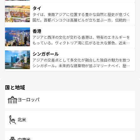
らではのナイトライフも堪能できる。あたたかいホスピタ
界遺産に登録された壮大な自然景観が点在し、都市部では
タイ
リティに包まれながら、韓国の多彩な魅力を心ゆくまで味
急速な発展と共に伝統が息づく。ハノイの古い町並みやホ
わってみてほしい。 なお、新着の韓国情報は
コンテンツ一
ーチミン市のフランス統治時代の建物も、独特の雰囲気を
タイは、東南アジアに位置する豊かな自然と歴史が息づく
覧
を参照してほしい。
醸し出している。また、バラエティの豊かさとおいしさで
国だ。首都バンコクは高層ビルが立ち並ぶ一方、伝統的な
世界中の食通を魅了してやまないベトナム料理も魅力のひ
寺院や市場がいたるところに点在し、古きよき文化と現代
香港
とつ。フォーやバインミー、ベトナムコーヒーなどは、ぜ
の活気が交差している。北部ではチェンマイなどの山岳地
ひ現地で味わいたい。どの地域を訪れてもあたたかい人々
帯で自然と触れ合い、南部ではプーケットやクラビの美し
アジアと西洋の文化が交わる香港は、特有のエネルギーを
が旅行者を迎えてくれるので、きっと忘れられない旅にな
いビーチでリゾート気分を楽しむことができる。タイ料理
もっている。ヴィクトリア湾に広がる壮大な景色、近未来
るはずだ。 なお、新着のベトナム情報は
コンテンツ一覧
を
は世界的に有名で、屋台から高級レストランまで味覚を刺
的なアートスポット、そして歴史と現代が融合した町並
参照してほしい。
シンガポール
激する。気候は一年中温暖で、どの季節にも異なる楽しみ
み、どこを訪れても感動するはず。観光スポットが密集し
が待っている。親しみやすいタイの人々、仏教を中心とし
ており、効率よく見どころを回れるのも魅力。息をのむよ
アジアの交差点として多文化が融合した独自の魅力を放つ
た文化、そして多様な観光資源が、訪れる旅人を魅了し続
うな絶景から文化的な体験まで、香港を存分に楽しみ尽く
シンガポール。未来的な建築物が並ぶマリーナベイ、歴史
ける。 なお、新着のタイ情報は
コンテンツ一覧
を参照して
そう。 なお、新着の香港情報は
コンテンツ一覧
を参照して
と伝統を感じられるエスニックタウン、多数の緑豊かな公
ほしい。
ほしい。
園や自然保護区など、自然が調和した近代的な景観と文化
の多様性あふれるカラフルな町は、どこを歩いても新しい
国と地域
発見がある。さらに、治安のよさや充実した公共交通機関
も、旅行者にとっては魅力的なポイント。グルメも豊富
で、ホーカーズは地元の風情を楽しめる外せないスポット
ヨーロッパ
だ。訪れる人を飽きさせないシンガポールで、多様な魅力
を体感しよう。 なお、新着のシンガポール情報は
コンテン
ツ一覧
を参照してほしい。
北米
中南米