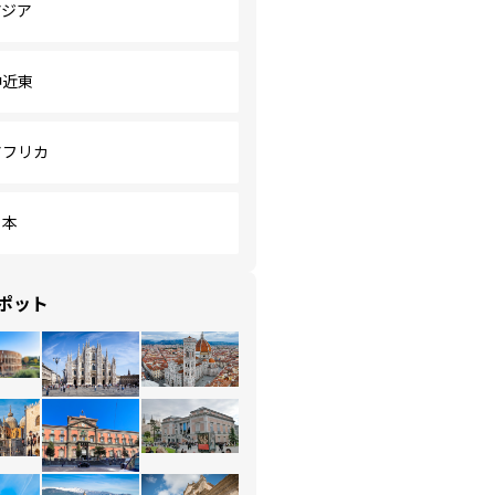
アジア
中近東
アフリカ
日本
ポット