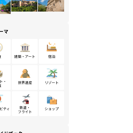
ーマ
食
建築・アート
宿泊
ト・
世界遺産
リゾート
戦
鉄道・
ビティ
ショップ
フライト