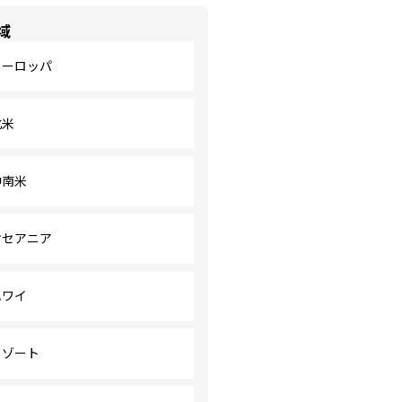
域
ヨーロッパ
北米
中南米
オセアニア
ハワイ
リゾート