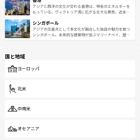
香港
の活気が交差している。北部ではチェンマイなどの山岳地
ひ現地で味わいたい。どの地域を訪れてもあたたかい人々
帯で自然と触れ合い、南部ではプーケットやクラビの美し
アジアと西洋の文化が交わる香港は、特有のエネルギーを
が旅行者を迎えてくれるので、きっと忘れられない旅にな
いビーチでリゾート気分を楽しむことができる。タイ料理
もっている。ヴィクトリア湾に広がる壮大な景色、近未来
るはずだ。 なお、新着のベトナム情報は
コンテンツ一覧
を
は世界的に有名で、屋台から高級レストランまで味覚を刺
的なアートスポット、そして歴史と現代が融合した町並
参照してほしい。
シンガポール
激する。気候は一年中温暖で、どの季節にも異なる楽しみ
み、どこを訪れても感動するはず。観光スポットが密集し
が待っている。親しみやすいタイの人々、仏教を中心とし
ており、効率よく見どころを回れるのも魅力。息をのむよ
アジアの交差点として多文化が融合した独自の魅力を放つ
た文化、そして多様な観光資源が、訪れる旅人を魅了し続
うな絶景から文化的な体験まで、香港を存分に楽しみ尽く
シンガポール。未来的な建築物が並ぶマリーナベイ、歴史
ける。 なお、新着のタイ情報は
コンテンツ一覧
を参照して
そう。 なお、新着の香港情報は
コンテンツ一覧
を参照して
と伝統を感じられるエスニックタウン、多数の緑豊かな公
ほしい。
ほしい。
園や自然保護区など、自然が調和した近代的な景観と文化
の多様性あふれるカラフルな町は、どこを歩いても新しい
国と地域
発見がある。さらに、治安のよさや充実した公共交通機関
も、旅行者にとっては魅力的なポイント。グルメも豊富
で、ホーカーズは地元の風情を楽しめる外せないスポット
ヨーロッパ
だ。訪れる人を飽きさせないシンガポールで、多様な魅力
を体感しよう。 なお、新着のシンガポール情報は
コンテン
ツ一覧
を参照してほしい。
北米
中南米
オセアニア