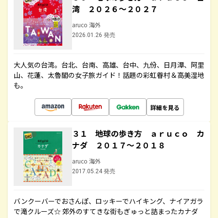
湾 ２０２６～２０２７
aruco 海外
2026.01.26 発売
大人気の台湾。台北、台南、高雄、台中、九份、日月潭、阿里
山、花蓮、太魯閣の女子旅ガイド！話題の彩虹眷村＆高美湿地
も。
詳細を見る
３１ 地球の歩き方 ａｒｕｃｏ カ
ナダ ２０１７～２０１８
aruco 海外
2017.05.24 発売
バンクーバーでおさんぽ、ロッキーでハイキング、ナイアガラ
で滝クルーズ☆ 郊外のすてきな街もぎゅっと詰まったカナダ