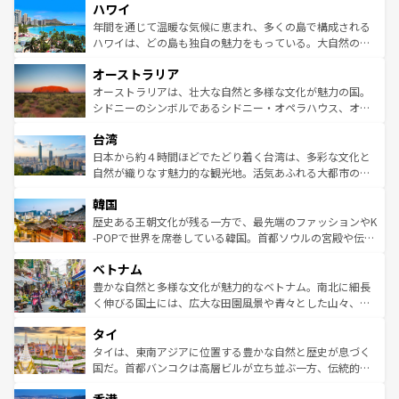
ハワイ
ば市内交通費無料で観光を楽しむこともできる。 なお、新
のような巨大都市は、観光、ショッピング、エンターテイ
着のスイス情報は
コンテンツ一覧
を参照してほしい。
ンメントが詰まった刺激的なスポットだ。一方、アメリカ
年間を通じて温暖な気候に恵まれ、多くの島で構成される
西部には大自然が広がり、グランドキャニオンやイエロー
ハワイは、どの島も独自の魅力をもっている。大自然の神
ストーン国立公園といった絶景が堪能できる。さらに、南
秘を感じたいなら、火山が生み出した壮大な景観を誇るハ
オーストラリア
部のニューオーリンズでは、音楽と美食が融合した独特の
ワイ島は見逃せない。また、定番の観光地といえばオアフ
文化が魅力。旅行者はアメリカの各地域で異なる魅力を楽
島だが、静かな自然を求めるならマウイ島やカウアイ島が
オーストラリアは、壮大な自然と多様な文化が魅力の国。
しみながら、その多様性と豊かな歴史を感じることができ
おすすめ。エメラルドグリーンに輝く海をはじめ、豊かな
シドニーのシンボルであるシドニー・オペラハウス、オー
るだろう。車でのロードトリップや列車の旅も、アメリカ
文化や歴史が息づいている。「アロハスピリット」と呼ば
ストラリア東海岸北部に広がる大サンゴ礁地帯グレートバ
ならではの贅沢な旅のスタイルだ。 なお、新着のアメリカ
台湾
れるおもてなしの心で訪れる人々を迎えてくれるハワイの
リアリーフや大陸中央部にそびえるウルル（エアーズロッ
情報は
コンテンツ一覧
を参照してほしい。
人々、おいしいローカルフードやハワイアンミュージッ
ク）、タスマニアの美しい原生林やケアンズの熱帯雨林な
日本から約４時間ほどでたどり着く台湾は、多彩な文化と
ク、伝統的なフラダンスなど、すべてがハワイの魅力を彩
ど、見どころがたくさん。また、カフェやワイン、オージ
自然が織りなす魅力的な観光地。活気あふれる大都市の台
っている。訪れるたびに新しい発見と感動が待っているハ
ービーフなどの食文化も豊かで、美味しいものであふれて
北やノスタルジックな町並みが人気な九份（ジォウフェ
ワイを、存分に味わってほしい。 なお、新着のハワイ情報
韓国
いる。アクティビティも充実しており、サーフィンやダイ
ン）、静ひつな山岳地帯である台湾東部など、都市の喧騒
は
コンテンツ一覧
を参照してほしい。
ビング、ハイキングなど、アウトドア好きにはたまらな
と山間の静けさが共存しており、訪れる人に新しい発見と
歴史ある王朝文化が残る一方で、最先端のファッションやK
い。オーストラリアの多彩な魅力を存分に味わいつくそ
驚きをもたらしてくれる。また、奥深い台湾の食文化も魅
-POPで世界を席巻している韓国。首都ソウルの宮殿や伝統
う。 なお、新着のオーストラリア情報は
コンテンツ一覧
を
力で、夜市などの屋台グルメから高級料理、ヘルシーで美
家屋が並ぶエリアでは韓国の歴史と文化に浸ることがで
参照してほしい。
ベトナム
容にもいいと評判のスイーツなど、バラエティ豊かな料理
き、地方に足を延ばせば四季折々の自然美を楽しむことが
が味わえる。 なお、新着の台湾情報は
コンテンツ一覧
を参
できる。そして、キムチや焼肉、絶品のストリートフード
豊かな自然と多様な文化が魅力的なベトナム。南北に細長
照してほしい。
まで、さまざまな韓国料理が待っている。夜には、韓国な
く伸びる国土には、広大な田園風景や青々とした山々、世
らではのナイトライフも堪能できる。あたたかいホスピタ
界遺産に登録された壮大な自然景観が点在し、都市部では
タイ
リティに包まれながら、韓国の多彩な魅力を心ゆくまで味
急速な発展と共に伝統が息づく。ハノイの古い町並みやホ
わってみてほしい。 なお、新着の韓国情報は
コンテンツ一
ーチミン市のフランス統治時代の建物も、独特の雰囲気を
タイは、東南アジアに位置する豊かな自然と歴史が息づく
覧
を参照してほしい。
醸し出している。また、バラエティの豊かさとおいしさで
国だ。首都バンコクは高層ビルが立ち並ぶ一方、伝統的な
世界中の食通を魅了してやまないベトナム料理も魅力のひ
寺院や市場がいたるところに点在し、古きよき文化と現代
とつ。フォーやバインミー、ベトナムコーヒーなどは、ぜ