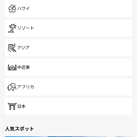
ハワイ
リゾート
アジア
中近東
アフリカ
日本
人気スポット