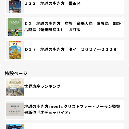
Ｊ３３ 地球の歩き方 墨田区
０２ 地球の歩き方 島旅 奄美大島 喜界島 加計
呂麻島（奄美群島１） ５訂版
Ｄ１７ 地球の歩き方 タイ ２０２７～２０２８
特設ページ
世界遺産ランキング
地球の歩き方 meets クリストファー・ノーラン監督
最新作『オデュッセイア』