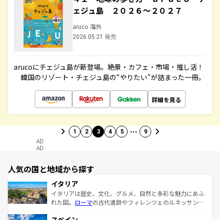
ェジュ島 ２０２６～２０２７
aruco 海外
2026.05.21 発売
arucoにチェジュ島が新登場。絶景・カフェ・市場・推し活！
韓国のリゾート・チェジュ島の“やりたい”が詰まった一冊。
詳細を見る
…
1
2
3
4
5
9
AD
AD
人気の国と地域から探す
イタリア
イタリアは歴史、文化、グルメ、自然と多彩な魅力にあふ
れた国。
ローマ
の古代遺跡やフィレンツェのルネッサンス
美術、ヴェネツィアの運河など、歴史あるスポットはもち
スペイン
ろん、トスカーナの美しい田園風景やアマルフィ海岸の絶