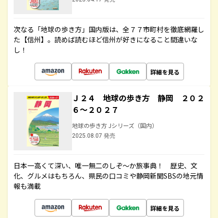
次なる「地球の歩き方」国内版は、全７７市町村を徹底網羅し
た【信州】。読めば読むほど信州が好きになること間違いな
し！
詳細を見る
Ｊ２４ 地球の歩き方 静岡 ２０２
６～２０２７
地球の歩き方 Jシリーズ（国内）
2025.08.07 発売
日本一高くて深い、唯一無二のしぞ～か旅事典！ 歴史、文
化、グルメはもちろん、県民の口コミや静岡新聞SBSの地元情
報も満載
詳細を見る