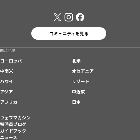
コミュニティを見る
国と地域
ヨーロッパ
北米
中南米
オセアニア
ハワイ
リゾート
アジア
中近東
アフリカ
日本
ウェブマガジン
特派員ブログ
ガイドブック
ニュース