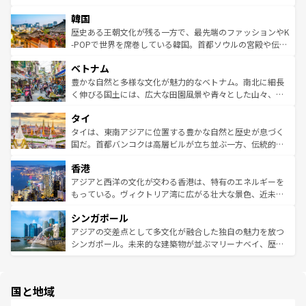
ワイを、存分に味わってほしい。 なお、新着のハワイ情報
ービーフなどの食文化も豊かで、美味しいものであふれて
北やノスタルジックな町並みが人気な九份（ジォウフェ
は
コンテンツ一覧
を参照してほしい。
韓国
いる。アクティビティも充実しており、サーフィンやダイ
ン）、静ひつな山岳地帯である台湾東部など、都市の喧騒
ビング、ハイキングなど、アウトドア好きにはたまらな
と山間の静けさが共存しており、訪れる人に新しい発見と
歴史ある王朝文化が残る一方で、最先端のファッションやK
い。オーストラリアの多彩な魅力を存分に味わいつくそ
驚きをもたらしてくれる。また、奥深い台湾の食文化も魅
-POPで世界を席巻している韓国。首都ソウルの宮殿や伝統
う。 なお、新着のオーストラリア情報は
コンテンツ一覧
を
力で、夜市などの屋台グルメから高級料理、ヘルシーで美
家屋が並ぶエリアでは韓国の歴史と文化に浸ることがで
参照してほしい。
ベトナム
容にもいいと評判のスイーツなど、バラエティ豊かな料理
き、地方に足を延ばせば四季折々の自然美を楽しむことが
が味わえる。 なお、新着の台湾情報は
コンテンツ一覧
を参
できる。そして、キムチや焼肉、絶品のストリートフード
豊かな自然と多様な文化が魅力的なベトナム。南北に細長
照してほしい。
まで、さまざまな韓国料理が待っている。夜には、韓国な
く伸びる国土には、広大な田園風景や青々とした山々、世
らではのナイトライフも堪能できる。あたたかいホスピタ
界遺産に登録された壮大な自然景観が点在し、都市部では
タイ
リティに包まれながら、韓国の多彩な魅力を心ゆくまで味
急速な発展と共に伝統が息づく。ハノイの古い町並みやホ
わってみてほしい。 なお、新着の韓国情報は
コンテンツ一
ーチミン市のフランス統治時代の建物も、独特の雰囲気を
タイは、東南アジアに位置する豊かな自然と歴史が息づく
覧
を参照してほしい。
醸し出している。また、バラエティの豊かさとおいしさで
国だ。首都バンコクは高層ビルが立ち並ぶ一方、伝統的な
世界中の食通を魅了してやまないベトナム料理も魅力のひ
寺院や市場がいたるところに点在し、古きよき文化と現代
香港
とつ。フォーやバインミー、ベトナムコーヒーなどは、ぜ
の活気が交差している。北部ではチェンマイなどの山岳地
ひ現地で味わいたい。どの地域を訪れてもあたたかい人々
帯で自然と触れ合い、南部ではプーケットやクラビの美し
アジアと西洋の文化が交わる香港は、特有のエネルギーを
が旅行者を迎えてくれるので、きっと忘れられない旅にな
いビーチでリゾート気分を楽しむことができる。タイ料理
もっている。ヴィクトリア湾に広がる壮大な景色、近未来
るはずだ。 なお、新着のベトナム情報は
コンテンツ一覧
を
は世界的に有名で、屋台から高級レストランまで味覚を刺
的なアートスポット、そして歴史と現代が融合した町並
参照してほしい。
シンガポール
激する。気候は一年中温暖で、どの季節にも異なる楽しみ
み、どこを訪れても感動するはず。観光スポットが密集し
が待っている。親しみやすいタイの人々、仏教を中心とし
ており、効率よく見どころを回れるのも魅力。息をのむよ
アジアの交差点として多文化が融合した独自の魅力を放つ
た文化、そして多様な観光資源が、訪れる旅人を魅了し続
うな絶景から文化的な体験まで、香港を存分に楽しみ尽く
シンガポール。未来的な建築物が並ぶマリーナベイ、歴史
ける。 なお、新着のタイ情報は
コンテンツ一覧
を参照して
そう。 なお、新着の香港情報は
コンテンツ一覧
を参照して
と伝統を感じられるエスニックタウン、多数の緑豊かな公
ほしい。
ほしい。
園や自然保護区など、自然が調和した近代的な景観と文化
の多様性あふれるカラフルな町は、どこを歩いても新しい
国と地域
発見がある。さらに、治安のよさや充実した公共交通機関
も、旅行者にとっては魅力的なポイント。グルメも豊富