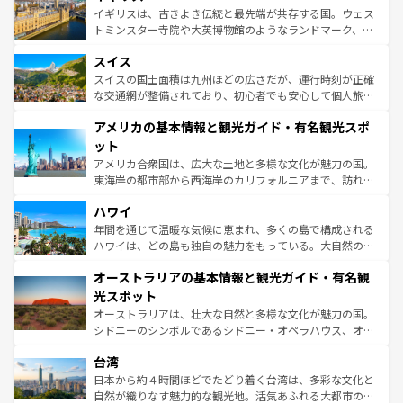
らに、パリ以外の地域にも魅力が溢れており、どの街角に
ルリンの文化的活気、バイエルン州のアルプスの絶景、そ
イギリスは、古きよき伝統と最先端が共存する国。ウェス
も豊かな歴史と文化が息づいている。パリ以外の個性あふ
してライン川沿いのワイン畑といった風景は必見。ビール
トミンスター寺院や大英博物館のようなランドマーク、歴
れる地方に足を運ぶとそれぞれで全く異なる文化を体験で
とソーセージを味わいながら地元の人と過ごす楽しい時間
史ある大学都市、美しい丘陵地帯や牧歌的な風景など、エ
きるだろう。 なお、新着のフランス情報は
コンテンツ一覧
スイス
は、お酒好きな人にはぜひ体験してほしい。 なお、新着の
リアごとに異なる魅力がある。また、優雅なアフタヌーン
を参照してほしい。
ドイツ情報は
コンテンツ一覧
を参照してほしい。
ティー、ビール好きにはたまらない英国パブ、サッカー観
スイスの国土面積は九州ほどの広さだが、運行時刻が正確
戦など、本場だからこそできる体験も豊富。イギリスを旅
な交通網が整備されており、初心者でも安心して個人旅行
して楽しみつくそう。 なお、新着のイギリス情報は
コンテ
を楽しめる。日本同様に時刻表どおりの旅が可能だ。中世
アメリカの基本情報と観光ガイド・有名観光スポ
ンツ一覧
を参照してほしい。
の建物がそのまま残る町や、スイスならではのユニークな
博物館もあり、アルプス観光だけでなく町歩きも満喫する
ット
ことができる。国民の所得が高いため物価も高いが、旅行
アメリカ合衆国は、広大な土地と多様な文化が魅力の国。
者向けの交通パス提供のサービスもあり、うまく活用すれ
東海岸の都市部から西海岸のカリフォルニアまで、訪れる
ば市内交通費無料で観光を楽しむこともできる。 なお、新
場所ごとに異なる風景と体験が待っている。ニューヨーク
着のスイス情報は
コンテンツ一覧
を参照してほしい。
ハワイ
のような巨大都市は、観光、ショッピング、エンターテイ
ンメントが詰まった刺激的なスポットだ。一方、アメリカ
年間を通じて温暖な気候に恵まれ、多くの島で構成される
西部には大自然が広がり、グランドキャニオンやイエロー
ハワイは、どの島も独自の魅力をもっている。大自然の神
ストーン国立公園といった絶景が堪能できる。さらに、南
秘を感じたいなら、火山が生み出した壮大な景観を誇るハ
オーストラリアの基本情報と観光ガイド・有名観
部のニューオーリンズでは、音楽と美食が融合した独特の
ワイ島は見逃せない。また、定番の観光地といえばオアフ
文化が魅力。旅行者はアメリカの各地域で異なる魅力を楽
島だが、静かな自然を求めるならマウイ島やカウアイ島が
光スポット
しみながら、その多様性と豊かな歴史を感じることができ
おすすめ。エメラルドグリーンに輝く海をはじめ、豊かな
オーストラリアは、壮大な自然と多様な文化が魅力の国。
るだろう。車でのロードトリップや列車の旅も、アメリカ
文化や歴史が息づいている。「アロハスピリット」と呼ば
シドニーのシンボルであるシドニー・オペラハウス、オー
ならではの贅沢な旅のスタイルだ。 なお、新着のアメリカ
れるおもてなしの心で訪れる人々を迎えてくれるハワイの
ストラリア東海岸北部に広がる大サンゴ礁地帯グレートバ
情報は
コンテンツ一覧
を参照してほしい。
人々、おいしいローカルフードやハワイアンミュージッ
台湾
リアリーフや大陸中央部にそびえるウルル（エアーズロッ
ク、伝統的なフラダンスなど、すべてがハワイの魅力を彩
ク）、タスマニアの美しい原生林やケアンズの熱帯雨林な
日本から約４時間ほどでたどり着く台湾は、多彩な文化と
っている。訪れるたびに新しい発見と感動が待っているハ
ど、見どころがたくさん。また、カフェやワイン、オージ
自然が織りなす魅力的な観光地。活気あふれる大都市の台