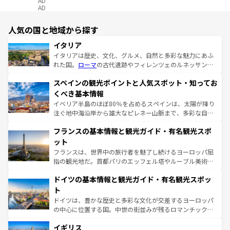
AD
AD
人気の国と地域から探す
イタリア
イタリアは歴史、文化、グルメ、自然と多彩な魅力にあふ
れた国。
ローマ
の古代遺跡やフィレンツェのルネッサンス
美術、ヴェネツィアの運河など、歴史あるスポットはもち
スペインの観光ポイントと人気スポット・知ってお
ろん、トスカーナの美しい田園風景やアマルフィ海岸の絶
景など、自然景観も見逃せない。観光の合間には、本場の
くべき基本情報
ピザやパスタなど、絶品のイタリア料理を堪能することも
イベリア半島のほぼ80％を占めるスペインは、太陽が降り
できる。朝目覚めてから夜眠るまで、すべての瞬間を楽し
注ぐ地中海沿岸から雄大なピレネー山脈まで、多彩な自然
ませてくれるイタリアで、忘れられない旅をしてみよう！
と文化が詰まったヨーロッパ屈指の旅行先だ。多様な地域
なお、新着のイタリア情報は
コンテンツ一覧
を参照してほ
フランスの基本情報と観光ガイド・有名観光スポ
文化が根付くこの国では、情熱的なフラメンコ、熱気あふ
しい。
れる闘牛、そして美味しいタパスが生活の一部となってい
ット
る。首都マドリードの洗練された雰囲気や、バルセロナの
フランスは、世界中の旅行者を魅了し続けるヨーロッパ屈
アートに溢れた街角から、地方では古代ローマ遺跡や中世
指の観光地だ。首都パリのエッフェル塔やルーブル美術館
の城塞都市、穏やかなビーチリゾートまで多彩な表情を見
といった象徴的なスポットから、田舎町の古風な美しさま
せる。地方によって風土や気候が異なるスペインはその個
ドイツの基本情報と観光ガイド・有名観光スポッ
で、幅広い魅力が詰まっている。華麗な宮殿、歴史的な大
性で訪れる人を魅了する。 なお、新着のスペイン情報は
コ
聖堂、美しいビーチ、そして豊かな自然が、訪れる者を心
ト
ンテンツ一覧
を参照してほしい。
から魅了する。また、フランスは美食の国としても知ら
ドイツは、豊かな歴史と多彩な文化が交差するヨーロッパ
れ、フランス料理はユネスコ無形文化遺産にも登録されて
の中心に位置する国。中世の街並みが残るロマンチック街
いる。シャンパンの発祥地であるランス、プロヴァンスの
道から、未来を先取りするようなモダンな都市まで多様な
香り高いラベンダー畑など、多彩な楽しみ方が可能だ。さ
イギリス
顔を持つこの国は、どこを歩いても飽きることがない。ベ