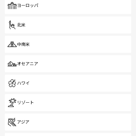
で、ホーカーズは地元の風情を楽しめる外せないスポット
ヨーロッパ
だ。訪れる人を飽きさせないシンガポールで、多様な魅力
を体感しよう。 なお、新着のシンガポール情報は
コンテン
ツ一覧
を参照してほしい。
北米
中南米
オセアニア
ハワイ
リゾート
アジア