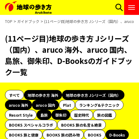
TOP
ガイドブック
(11ページ目)地球の歩き方 Jシリーズ（国内）、aruco 
(11ページ目)地球の歩き方 Jシリーズ
（国内）、aruco 海外、aruco 国内、
島旅、御朱印、D-Booksのガイドブッ
ク一覧
すべて
地球の歩き方 海外
地球の歩き方 Jシリーズ（国内）
aruco 海外
aruco 国内
Plat
ランキング&テクニック
Resort Style
島旅
御朱印
歴史時代
旅の図鑑
BOOKS スペシャルコラボ
BOOKS 旅の名言＆絶景
BOOKS 旅と健康
BOOKS 旅の読み物
BOOKS
D-Books