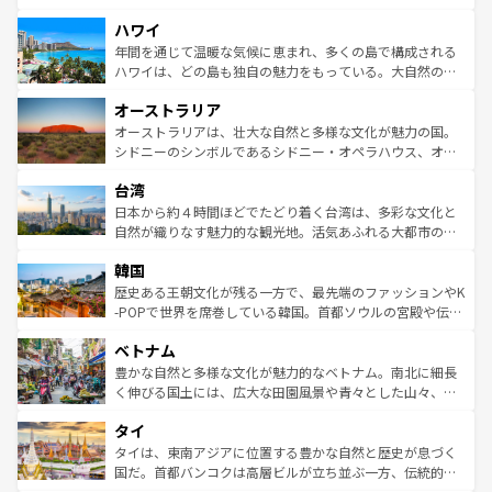
者向けの交通パス提供のサービスもあり、うまく活用すれ
場所ごとに異なる風景と体験が待っている。ニューヨーク
ハワイ
ば市内交通費無料で観光を楽しむこともできる。 なお、新
のような巨大都市は、観光、ショッピング、エンターテイ
着のスイス情報は
コンテンツ一覧
を参照してほしい。
ンメントが詰まった刺激的なスポットだ。一方、アメリカ
年間を通じて温暖な気候に恵まれ、多くの島で構成される
西部には大自然が広がり、グランドキャニオンやイエロー
ハワイは、どの島も独自の魅力をもっている。大自然の神
ストーン国立公園といった絶景が堪能できる。さらに、南
秘を感じたいなら、火山が生み出した壮大な景観を誇るハ
オーストラリア
部のニューオーリンズでは、音楽と美食が融合した独特の
ワイ島は見逃せない。また、定番の観光地といえばオアフ
文化が魅力。旅行者はアメリカの各地域で異なる魅力を楽
島だが、静かな自然を求めるならマウイ島やカウアイ島が
オーストラリアは、壮大な自然と多様な文化が魅力の国。
しみながら、その多様性と豊かな歴史を感じることができ
おすすめ。エメラルドグリーンに輝く海をはじめ、豊かな
シドニーのシンボルであるシドニー・オペラハウス、オー
るだろう。車でのロードトリップや列車の旅も、アメリカ
文化や歴史が息づいている。「アロハスピリット」と呼ば
ストラリア東海岸北部に広がる大サンゴ礁地帯グレートバ
ならではの贅沢な旅のスタイルだ。 なお、新着のアメリカ
台湾
れるおもてなしの心で訪れる人々を迎えてくれるハワイの
リアリーフや大陸中央部にそびえるウルル（エアーズロッ
情報は
コンテンツ一覧
を参照してほしい。
人々、おいしいローカルフードやハワイアンミュージッ
ク）、タスマニアの美しい原生林やケアンズの熱帯雨林な
日本から約４時間ほどでたどり着く台湾は、多彩な文化と
ク、伝統的なフラダンスなど、すべてがハワイの魅力を彩
ど、見どころがたくさん。また、カフェやワイン、オージ
自然が織りなす魅力的な観光地。活気あふれる大都市の台
っている。訪れるたびに新しい発見と感動が待っているハ
ービーフなどの食文化も豊かで、美味しいものであふれて
北やノスタルジックな町並みが人気な九份（ジォウフェ
ワイを、存分に味わってほしい。 なお、新着のハワイ情報
韓国
いる。アクティビティも充実しており、サーフィンやダイ
ン）、静ひつな山岳地帯である台湾東部など、都市の喧騒
は
コンテンツ一覧
を参照してほしい。
ビング、ハイキングなど、アウトドア好きにはたまらな
と山間の静けさが共存しており、訪れる人に新しい発見と
歴史ある王朝文化が残る一方で、最先端のファッションやK
い。オーストラリアの多彩な魅力を存分に味わいつくそ
驚きをもたらしてくれる。また、奥深い台湾の食文化も魅
-POPで世界を席巻している韓国。首都ソウルの宮殿や伝統
う。 なお、新着のオーストラリア情報は
コンテンツ一覧
を
力で、夜市などの屋台グルメから高級料理、ヘルシーで美
家屋が並ぶエリアでは韓国の歴史と文化に浸ることがで
参照してほしい。
ベトナム
容にもいいと評判のスイーツなど、バラエティ豊かな料理
き、地方に足を延ばせば四季折々の自然美を楽しむことが
が味わえる。 なお、新着の台湾情報は
コンテンツ一覧
を参
できる。そして、キムチや焼肉、絶品のストリートフード
豊かな自然と多様な文化が魅力的なベトナム。南北に細長
照してほしい。
まで、さまざまな韓国料理が待っている。夜には、韓国な
く伸びる国土には、広大な田園風景や青々とした山々、世
らではのナイトライフも堪能できる。あたたかいホスピタ
界遺産に登録された壮大な自然景観が点在し、都市部では
タイ
リティに包まれながら、韓国の多彩な魅力を心ゆくまで味
急速な発展と共に伝統が息づく。ハノイの古い町並みやホ
わってみてほしい。 なお、新着の韓国情報は
コンテンツ一
ーチミン市のフランス統治時代の建物も、独特の雰囲気を
タイは、東南アジアに位置する豊かな自然と歴史が息づく
覧
を参照してほしい。
醸し出している。また、バラエティの豊かさとおいしさで
国だ。首都バンコクは高層ビルが立ち並ぶ一方、伝統的な
世界中の食通を魅了してやまないベトナム料理も魅力のひ
寺院や市場がいたるところに点在し、古きよき文化と現代