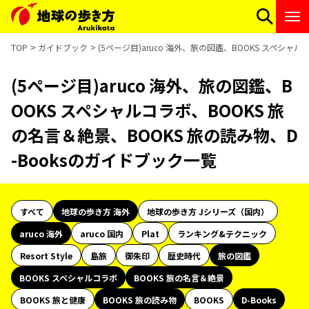
TOP
ガイドブック
(5ページ目)aruco 海外、旅の図鑑、BOOKS スペシャ
(5ページ目)aruco 海外、旅の図鑑、B
OOKS スペシャルコラボ、BOOKS 旅
の名言＆絶景、BOOKS 旅の読み物、D
-Booksのガイドブック一覧
すべて
地球の歩き方 海外
地球の歩き方 Jシリーズ（国内）
aruco 海外
aruco 国内
Plat
ランキング&テクニック
Resort Style
島旅
御朱印
歴史時代
旅の図鑑
BOOKS スペシャルコラボ
BOOKS 旅の名言＆絶景
BOOKS 旅と健康
BOOKS 旅の読み物
BOOKS
D-Books