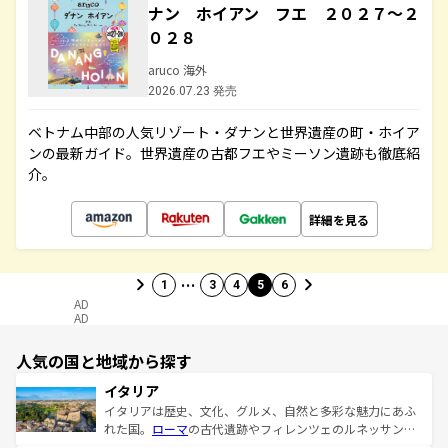
ナン ホイアン フエ ２０２７～２
０２８
aruco 海外
2026.07.23 発売
ベトナム中部の人気リゾート・ダナンと世界遺産の町・ホイア
ンの最新ガイド。世界遺産の古都フエやミーソン遺跡も徹底紹
介。
詳細を見る
…
1
3
4
5
6
AD
AD
人気の国と地域から探す
イタリア
イタリアは歴史、文化、グルメ、自然と多彩な魅力にあふ
れた国。
ローマ
の古代遺跡やフィレンツェのルネッサンス
美術、ヴェネツィアの運河など、歴史あるスポットはもち