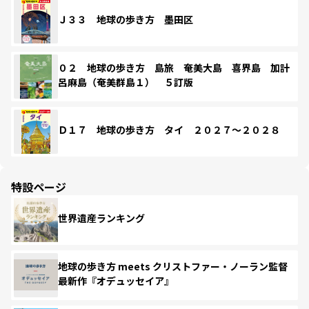
Ｊ３３ 地球の歩き方 墨田区
０２ 地球の歩き方 島旅 奄美大島 喜界島 加計
呂麻島（奄美群島１） ５訂版
Ｄ１７ 地球の歩き方 タイ ２０２７～２０２８
特設ページ
世界遺産ランキング
地球の歩き方 meets クリストファー・ノーラン監督
最新作『オデュッセイア』