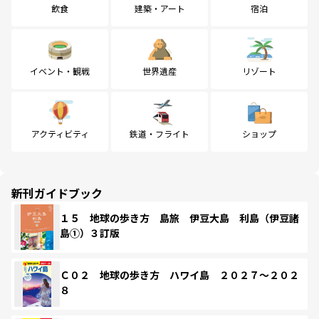
飲食
建築・アート
宿泊
イベント・観戦
世界遺産
リゾート
アクティビティ
鉄道・フライト
ショップ
新刊ガイドブック
１５ 地球の歩き方 島旅 伊豆大島 利島（伊豆諸
島①）３訂版
Ｃ０２ 地球の歩き方 ハワイ島 ２０２７～２０２
８