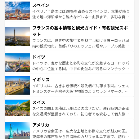
スペイン
ろん、トスカーナの美しい田園風景やアマルフィ海岸の絶
景など、自然景観も見逃せない。観光の合間には、本場の
イベリア半島のほぼ80％を占めるスペインは、太陽が降り
ピザやパスタなど、絶品のイタリア料理を堪能することも
注ぐ地中海沿岸から雄大なピレネー山脈まで、多彩な自然
できる。朝目覚めてから夜眠るまで、すべての瞬間を楽し
と文化が詰まったヨーロッパ屈指の旅行先だ。多様な地域
フランスの基本情報と観光ガイド・有名観光スポ
ませてくれるイタリアで、忘れられない旅をしてみよう！
文化が根付くこの国では、情熱的なフラメンコ、熱気あふ
なお、新着のイタリア情報は
コンテンツ一覧
を参照してほ
れる闘牛、そして美味しいタパスが生活の一部となってい
ット
しい。
る。首都マドリードの洗練された雰囲気や、バルセロナの
フランスは、世界中の旅行者を魅了し続けるヨーロッパ屈
アートに溢れた街角から、地方では古代ローマ遺跡や中世
指の観光地だ。首都パリのエッフェル塔やルーブル美術館
の城塞都市、穏やかなビーチリゾートまで多彩な表情を見
といった象徴的なスポットから、田舎町の古風な美しさま
せる。地方によって風土や気候が異なるスペインはその個
ドイツ
で、幅広い魅力が詰まっている。華麗な宮殿、歴史的な大
性で訪れる人を魅了する。 なお、新着のスペイン情報は
コ
聖堂、美しいビーチ、そして豊かな自然が、訪れる者を心
ドイツは、豊かな歴史と多彩な文化が交差するヨーロッパ
ンテンツ一覧
を参照してほしい。
から魅了する。また、フランスは美食の国としても知ら
の中心に位置する国。中世の街並みが残るロマンチック街
れ、フランス料理はユネスコ無形文化遺産にも登録されて
道から、未来を先取りするようなモダンな都市まで多様な
イギリス
いる。シャンパンの発祥地であるランス、プロヴァンスの
顔を持つこの国は、どこを歩いても飽きることがない。ベ
香り高いラベンダー畑など、多彩な楽しみ方が可能だ。さ
ルリンの文化的活気、バイエルン州のアルプスの絶景、そ
イギリスは、古きよき伝統と最先端が共存する国。ウェス
らに、パリ以外の地域にも魅力が溢れており、どの街角に
してライン川沿いのワイン畑といった風景は必見。ビール
トミンスター寺院や大英博物館のようなランドマーク、歴
も豊かな歴史と文化が息づいている。パリ以外の個性あふ
とソーセージを味わいながら地元の人と過ごす楽しい時間
史ある大学都市、美しい丘陵地帯や牧歌的な風景など、エ
れる地方に足を運ぶとそれぞれで全く異なる文化を体験で
スイス
は、お酒好きな人にはぜひ体験してほしい。 なお、新着の
リアごとに異なる魅力がある。また、優雅なアフタヌーン
きるだろう。 なお、新着のフランス情報は
コンテンツ一覧
ドイツ情報は
コンテンツ一覧
を参照してほしい。
ティー、ビール好きにはたまらない英国パブ、サッカー観
スイスの国土面積は九州ほどの広さだが、運行時刻が正確
を参照してほしい。
戦など、本場だからこそできる体験も豊富。イギリスを旅
な交通網が整備されており、初心者でも安心して個人旅行
して楽しみつくそう。 なお、新着のイギリス情報は
コンテ
を楽しめる。日本同様に時刻表どおりの旅が可能だ。中世
アメリカ
ンツ一覧
を参照してほしい。
の建物がそのまま残る町や、スイスならではのユニークな
博物館もあり、アルプス観光だけでなく町歩きも満喫する
アメリカ合衆国は、広大な土地と多様な文化が魅力の国。
ことができる。国民の所得が高いため物価も高いが、旅行
東海岸の都市部から西海岸のカリフォルニアまで、訪れる