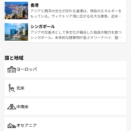
香港
とつ。フォーやバインミー、ベトナムコーヒーなどは、ぜ
の活気が交差している。北部ではチェンマイなどの山岳地
ひ現地で味わいたい。どの地域を訪れてもあたたかい人々
帯で自然と触れ合い、南部ではプーケットやクラビの美し
アジアと西洋の文化が交わる香港は、特有のエネルギーを
が旅行者を迎えてくれるので、きっと忘れられない旅にな
いビーチでリゾート気分を楽しむことができる。タイ料理
もっている。ヴィクトリア湾に広がる壮大な景色、近未来
るはずだ。 なお、新着のベトナム情報は
コンテンツ一覧
を
は世界的に有名で、屋台から高級レストランまで味覚を刺
的なアートスポット、そして歴史と現代が融合した町並
参照してほしい。
シンガポール
激する。気候は一年中温暖で、どの季節にも異なる楽しみ
み、どこを訪れても感動するはず。観光スポットが密集し
が待っている。親しみやすいタイの人々、仏教を中心とし
ており、効率よく見どころを回れるのも魅力。息をのむよ
アジアの交差点として多文化が融合した独自の魅力を放つ
た文化、そして多様な観光資源が、訪れる旅人を魅了し続
うな絶景から文化的な体験まで、香港を存分に楽しみ尽く
シンガポール。未来的な建築物が並ぶマリーナベイ、歴史
ける。 なお、新着のタイ情報は
コンテンツ一覧
を参照して
そう。 なお、新着の香港情報は
コンテンツ一覧
を参照して
と伝統を感じられるエスニックタウン、多数の緑豊かな公
ほしい。
ほしい。
園や自然保護区など、自然が調和した近代的な景観と文化
の多様性あふれるカラフルな町は、どこを歩いても新しい
国と地域
発見がある。さらに、治安のよさや充実した公共交通機関
も、旅行者にとっては魅力的なポイント。グルメも豊富
で、ホーカーズは地元の風情を楽しめる外せないスポット
ヨーロッパ
だ。訪れる人を飽きさせないシンガポールで、多様な魅力
を体感しよう。 なお、新着のシンガポール情報は
コンテン
ツ一覧
を参照してほしい。
北米
中南米
オセアニア