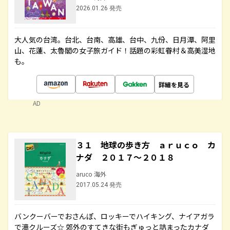
2026.01.26 発売
大人気の台湾。台北、台南、高雄、台中、九份、日月潭、阿里
山、花蓮、太魯閣の女子旅ガイド！話題の彩虹眷村＆高美湿地
も。
詳細を見る
AD
３１ 地球の歩き方 ａｒｕｃｏ カ
ナダ ２０１７～２０１８
aruco 海外
2017.05.24 発売
バンクーバーでおさんぽ、ロッキーでハイキング、ナイアガラ
で滝クルーズ☆ 郊外のすてきな街もぎゅっと詰まったカナダ