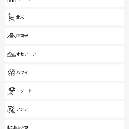
だ。訪れる人を飽きさせないシンガポールで、多様な魅力
を体感しよう。 なお、新着のシンガポール情報は
コンテン
ツ一覧
を参照してほしい。
北米
中南米
オセアニア
ハワイ
リゾート
アジア
中近東