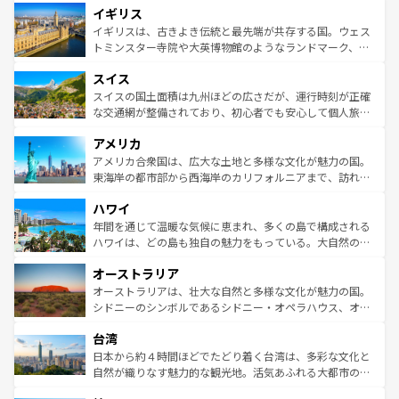
イギリス
いる。シャンパンの発祥地であるランス、プロヴァンスの
顔を持つこの国は、どこを歩いても飽きることがない。ベ
香り高いラベンダー畑など、多彩な楽しみ方が可能だ。さ
ルリンの文化的活気、バイエルン州のアルプスの絶景、そ
イギリスは、古きよき伝統と最先端が共存する国。ウェス
らに、パリ以外の地域にも魅力が溢れており、どの街角に
してライン川沿いのワイン畑といった風景は必見。ビール
トミンスター寺院や大英博物館のようなランドマーク、歴
も豊かな歴史と文化が息づいている。パリ以外の個性あふ
とソーセージを味わいながら地元の人と過ごす楽しい時間
史ある大学都市、美しい丘陵地帯や牧歌的な風景など、エ
れる地方に足を運ぶとそれぞれで全く異なる文化を体験で
スイス
は、お酒好きな人にはぜひ体験してほしい。 なお、新着の
リアごとに異なる魅力がある。また、優雅なアフタヌーン
きるだろう。 なお、新着のフランス情報は
コンテンツ一覧
ドイツ情報は
コンテンツ一覧
を参照してほしい。
ティー、ビール好きにはたまらない英国パブ、サッカー観
スイスの国土面積は九州ほどの広さだが、運行時刻が正確
を参照してほしい。
戦など、本場だからこそできる体験も豊富。イギリスを旅
な交通網が整備されており、初心者でも安心して個人旅行
して楽しみつくそう。 なお、新着のイギリス情報は
コンテ
を楽しめる。日本同様に時刻表どおりの旅が可能だ。中世
アメリカ
ンツ一覧
を参照してほしい。
の建物がそのまま残る町や、スイスならではのユニークな
博物館もあり、アルプス観光だけでなく町歩きも満喫する
アメリカ合衆国は、広大な土地と多様な文化が魅力の国。
ことができる。国民の所得が高いため物価も高いが、旅行
東海岸の都市部から西海岸のカリフォルニアまで、訪れる
者向けの交通パス提供のサービスもあり、うまく活用すれ
場所ごとに異なる風景と体験が待っている。ニューヨーク
ハワイ
ば市内交通費無料で観光を楽しむこともできる。 なお、新
のような巨大都市は、観光、ショッピング、エンターテイ
着のスイス情報は
コンテンツ一覧
を参照してほしい。
ンメントが詰まった刺激的なスポットだ。一方、アメリカ
年間を通じて温暖な気候に恵まれ、多くの島で構成される
西部には大自然が広がり、グランドキャニオンやイエロー
ハワイは、どの島も独自の魅力をもっている。大自然の神
ストーン国立公園といった絶景が堪能できる。さらに、南
秘を感じたいなら、火山が生み出した壮大な景観を誇るハ
オーストラリア
部のニューオーリンズでは、音楽と美食が融合した独特の
ワイ島は見逃せない。また、定番の観光地といえばオアフ
文化が魅力。旅行者はアメリカの各地域で異なる魅力を楽
島だが、静かな自然を求めるならマウイ島やカウアイ島が
オーストラリアは、壮大な自然と多様な文化が魅力の国。
しみながら、その多様性と豊かな歴史を感じることができ
おすすめ。エメラルドグリーンに輝く海をはじめ、豊かな
シドニーのシンボルであるシドニー・オペラハウス、オー
るだろう。車でのロードトリップや列車の旅も、アメリカ
文化や歴史が息づいている。「アロハスピリット」と呼ば
ストラリア東海岸北部に広がる大サンゴ礁地帯グレートバ
ならではの贅沢な旅のスタイルだ。 なお、新着のアメリカ
台湾
れるおもてなしの心で訪れる人々を迎えてくれるハワイの
リアリーフや大陸中央部にそびえるウルル（エアーズロッ
情報は
コンテンツ一覧
を参照してほしい。
人々、おいしいローカルフードやハワイアンミュージッ
ク）、タスマニアの美しい原生林やケアンズの熱帯雨林な
日本から約４時間ほどでたどり着く台湾は、多彩な文化と
ク、伝統的なフラダンスなど、すべてがハワイの魅力を彩
ど、見どころがたくさん。また、カフェやワイン、オージ
自然が織りなす魅力的な観光地。活気あふれる大都市の台
っている。訪れるたびに新しい発見と感動が待っているハ
ービーフなどの食文化も豊かで、美味しいものであふれて
北やノスタルジックな町並みが人気な九份（ジォウフェ