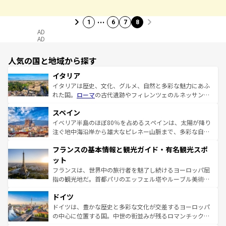
…
1
6
7
8
AD
AD
人気の国と地域から探す
イタリア
イタリアは歴史、文化、グルメ、自然と多彩な魅力にあふ
れた国。
ローマ
の古代遺跡やフィレンツェのルネッサンス
美術、ヴェネツィアの運河など、歴史あるスポットはもち
スペイン
ろん、トスカーナの美しい田園風景やアマルフィ海岸の絶
景など、自然景観も見逃せない。観光の合間には、本場の
イベリア半島のほぼ80％を占めるスペインは、太陽が降り
ピザやパスタなど、絶品のイタリア料理を堪能することも
注ぐ地中海沿岸から雄大なピレネー山脈まで、多彩な自然
できる。朝目覚めてから夜眠るまで、すべての瞬間を楽し
と文化が詰まったヨーロッパ屈指の旅行先だ。多様な地域
フランスの基本情報と観光ガイド・有名観光スポ
ませてくれるイタリアで、忘れられない旅をしてみよう！
文化が根付くこの国では、情熱的なフラメンコ、熱気あふ
なお、新着のイタリア情報は
コンテンツ一覧
を参照してほ
れる闘牛、そして美味しいタパスが生活の一部となってい
ット
しい。
る。首都マドリードの洗練された雰囲気や、バルセロナの
フランスは、世界中の旅行者を魅了し続けるヨーロッパ屈
アートに溢れた街角から、地方では古代ローマ遺跡や中世
指の観光地だ。首都パリのエッフェル塔やルーブル美術館
の城塞都市、穏やかなビーチリゾートまで多彩な表情を見
といった象徴的なスポットから、田舎町の古風な美しさま
せる。地方によって風土や気候が異なるスペインはその個
ドイツ
で、幅広い魅力が詰まっている。華麗な宮殿、歴史的な大
性で訪れる人を魅了する。 なお、新着のスペイン情報は
コ
聖堂、美しいビーチ、そして豊かな自然が、訪れる者を心
ドイツは、豊かな歴史と多彩な文化が交差するヨーロッパ
ンテンツ一覧
を参照してほしい。
から魅了する。また、フランスは美食の国としても知ら
の中心に位置する国。中世の街並みが残るロマンチック街
れ、フランス料理はユネスコ無形文化遺産にも登録されて
道から、未来を先取りするようなモダンな都市まで多様な