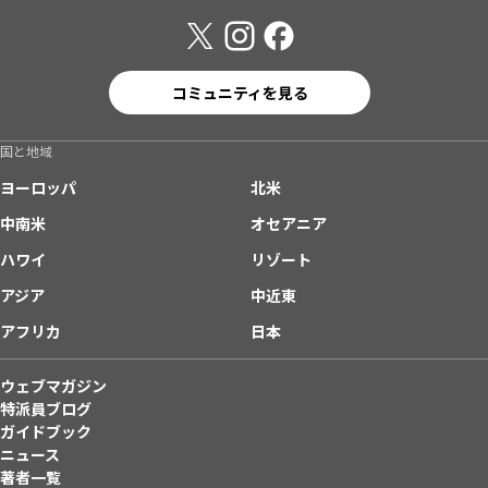
コミュニティを見る
国と地域
ヨーロッパ
北米
中南米
オセアニア
ハワイ
リゾート
アジア
中近東
アフリカ
日本
ウェブマガジン
特派員ブログ
ガイドブック
ニュース
著者一覧