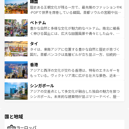
ワイを、存分に味わってほしい。 なお、新着のハワイ情報
韓国
いる。アクティビティも充実しており、サーフィンやダイ
ン）、静ひつな山岳地帯である台湾東部など、都市の喧騒
は
コンテンツ一覧
を参照してほしい。
ビング、ハイキングなど、アウトドア好きにはたまらな
と山間の静けさが共存しており、訪れる人に新しい発見と
歴史ある王朝文化が残る一方で、最先端のファッションやK
い。オーストラリアの多彩な魅力を存分に味わいつくそ
驚きをもたらしてくれる。また、奥深い台湾の食文化も魅
-POPで世界を席巻している韓国。首都ソウルの宮殿や伝統
う。 なお、新着のオーストラリア情報は
コンテンツ一覧
を
力で、夜市などの屋台グルメから高級料理、ヘルシーで美
家屋が並ぶエリアでは韓国の歴史と文化に浸ることがで
参照してほしい。
ベトナム
容にもいいと評判のスイーツなど、バラエティ豊かな料理
き、地方に足を延ばせば四季折々の自然美を楽しむことが
が味わえる。 なお、新着の台湾情報は
コンテンツ一覧
を参
できる。そして、キムチや焼肉、絶品のストリートフード
豊かな自然と多様な文化が魅力的なベトナム。南北に細長
照してほしい。
まで、さまざまな韓国料理が待っている。夜には、韓国な
く伸びる国土には、広大な田園風景や青々とした山々、世
らではのナイトライフも堪能できる。あたたかいホスピタ
界遺産に登録された壮大な自然景観が点在し、都市部では
タイ
リティに包まれながら、韓国の多彩な魅力を心ゆくまで味
急速な発展と共に伝統が息づく。ハノイの古い町並みやホ
わってみてほしい。 なお、新着の韓国情報は
コンテンツ一
ーチミン市のフランス統治時代の建物も、独特の雰囲気を
タイは、東南アジアに位置する豊かな自然と歴史が息づく
覧
を参照してほしい。
醸し出している。また、バラエティの豊かさとおいしさで
国だ。首都バンコクは高層ビルが立ち並ぶ一方、伝統的な
世界中の食通を魅了してやまないベトナム料理も魅力のひ
寺院や市場がいたるところに点在し、古きよき文化と現代
香港
とつ。フォーやバインミー、ベトナムコーヒーなどは、ぜ
の活気が交差している。北部ではチェンマイなどの山岳地
ひ現地で味わいたい。どの地域を訪れてもあたたかい人々
帯で自然と触れ合い、南部ではプーケットやクラビの美し
アジアと西洋の文化が交わる香港は、特有のエネルギーを
が旅行者を迎えてくれるので、きっと忘れられない旅にな
いビーチでリゾート気分を楽しむことができる。タイ料理
もっている。ヴィクトリア湾に広がる壮大な景色、近未来
るはずだ。 なお、新着のベトナム情報は
コンテンツ一覧
を
は世界的に有名で、屋台から高級レストランまで味覚を刺
的なアートスポット、そして歴史と現代が融合した町並
参照してほしい。
シンガポール
激する。気候は一年中温暖で、どの季節にも異なる楽しみ
み、どこを訪れても感動するはず。観光スポットが密集し
が待っている。親しみやすいタイの人々、仏教を中心とし
ており、効率よく見どころを回れるのも魅力。息をのむよ
アジアの交差点として多文化が融合した独自の魅力を放つ
た文化、そして多様な観光資源が、訪れる旅人を魅了し続
うな絶景から文化的な体験まで、香港を存分に楽しみ尽く
シンガポール。未来的な建築物が並ぶマリーナベイ、歴史
ける。 なお、新着のタイ情報は
コンテンツ一覧
を参照して
そう。 なお、新着の香港情報は
コンテンツ一覧
を参照して
と伝統を感じられるエスニックタウン、多数の緑豊かな公
ほしい。
ほしい。
園や自然保護区など、自然が調和した近代的な景観と文化
の多様性あふれるカラフルな町は、どこを歩いても新しい
国と地域
発見がある。さらに、治安のよさや充実した公共交通機関
も、旅行者にとっては魅力的なポイント。グルメも豊富
で、ホーカーズは地元の風情を楽しめる外せないスポット
ヨーロッパ