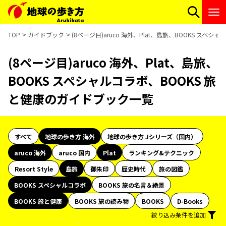
TOP
ガイドブック
(8ページ目)aruco 海外、Plat、島旅、BOOKS スペ
(8ページ目)aruco 海外、Plat、島旅、
BOOKS スペシャルコラボ、BOOKS 旅
と健康のガイドブック一覧
すべて
地球の歩き方 海外
地球の歩き方 Jシリーズ（国内）
aruco 海外
aruco 国内
Plat
ランキング&テクニック
Resort Style
島旅
御朱印
歴史時代
旅の図鑑
BOOKS スペシャルコラボ
BOOKS 旅の名言＆絶景
BOOKS 旅と健康
BOOKS 旅の読み物
BOOKS
D-Books
絞り込み条件を追加