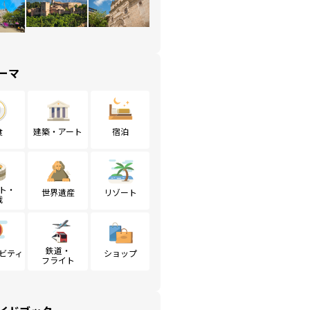
ーマ
食
建築・アート
宿泊
ト・
世界遺産
リゾート
戦
鉄道・
ビティ
ショップ
フライト