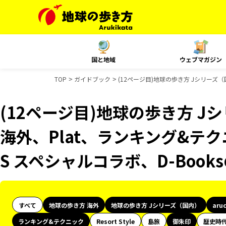
国と地域
ウェブマガジン
TOP
ガイドブック
(12ページ目)地球の歩き方 Jシリーズ（
(12ページ目)地球の歩き方 Jシ
海外、Plat、ランキング&テ
S スペシャルコラボ、D-Boo
すべて
地球の歩き方 海外
地球の歩き方 Jシリーズ（国内）
aru
ランキング&テクニック
Resort Style
島旅
御朱印
歴史時