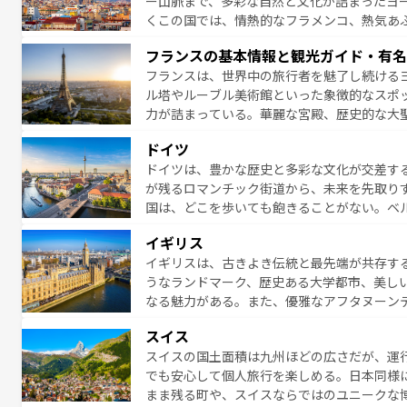
ー山脈まで、多彩な自然と文化が詰まったヨ
くこの国では、情熱的なフラメンコ、熱気あ
となっている。首都マドリードの洗練された
フランスの基本情報と観光ガイド・有名
ら、地方では古代ローマ遺跡や中世の城塞都
フランスは、世界中の旅行者を魅了し続ける
せる。地方によって風土や気候が異なるスペイン
ル塔やルーブル美術館といった象徴的なスポ
新着のスペイン情報は
コンテンツ一覧
を参照
力が詰まっている。華麗な宮殿、歴史的な大
る者を心から魅了する。また、フランスは美
ドイツ
無形文化遺産にも登録されている。シャンパ
ドイツは、豊かな歴史と多彩な文化が交差す
いラベンダー畑など、多彩な楽しみ方が可能
が残るロマンチック街道から、未来を先取り
り、どの街角にも豊かな歴史と文化が息づい
国は、どこを歩いても飽きることがない。ベ
絶景、そしてライン川沿いのワイン畑といっ
一覧
を参照してほしい。
イギリス
ら地元の人と過ごす楽しい時間は、お酒好きな人にはぜ
イギリスは、古きよき伝統と最先端が共存す
イツ情報は
コンテンツ一覧
を参照してほしい
うなランドマーク、歴史ある大学都市、美し
なる魅力がある。また、優雅なアフタヌーン
ッカー観戦など、本場だからこそできる体験も
スイス
お、新着のイギリス情報は
コンテンツ一覧
を
スイスの国土面積は九州ほどの広さだが、運
でも安心して個人旅行を楽しめる。日本同様
まま残る町や、スイスならではのユニークな