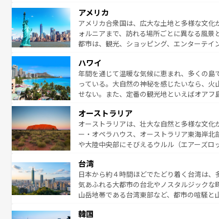
満喫することができる。国民の所得が高いた
アメリカ
ービスもあり、うまく活用すれば市内交通費無料で
アメリカ合衆国は、広大な土地と多様な文化
のスイス情報は
コンテンツ一覧
を参照してほ
ォルニアまで、訪れる場所ごとに異なる風景
都市は、観光、ショッピング、エンターテイ
アメリカ西部には大自然が広がり、グランド
ハワイ
絶景が堪能できる。さらに、南部のニューオ
年間を通じて温暖な気候に恵まれ、多くの島
が魅力。旅行者はアメリカの各地域で異なる
っている。大自然の神秘を感じたいなら、火
感じることができるだろう。車でのロードト
せない。また、定番の観光地といえばオアフ
旅のスタイルだ。 なお、新着のアメリカ情
アイ島がおすすめ。エメラルドグリーンに輝
オーストラリア
る。「アロハスピリット」と呼ばれるおもて
オーストラリアは、壮大な自然と多様な文化
人々、おいしいローカルフードやハワイアン
ー・オペラハウス、オーストラリア東海岸北
がハワイの魅力を彩っている。訪れるたびに
や大陸中央部にそびえるウルル（エアーズロ
味わってほしい。 なお、新着のハワイ情報は
熱帯雨林など、見どころがたくさん。また、
台湾
豊かで、美味しいものであふれている。アク
日本から約４時間ほどでたどり着く台湾は、
ング、ハイキングなど、アウトドア好きには
気あふれる大都市の台北やノスタルジックな
に味わいつくそう。 なお、新着のオー
山岳地帯である台湾東部など、都市の喧騒と
発見と驚きをもたらしてくれる。また、奥深
韓国
から高級料理、ヘルシーで美容にもいいと評