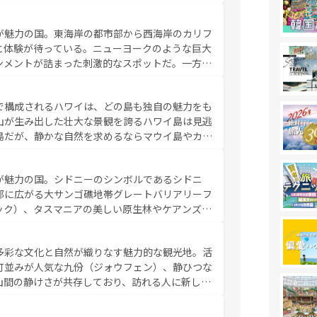
め物価も高いが、旅行者向けの交通パス提供のサ
観光を楽しむこともできる。 なお、新着
が魅力の国。東海岸の都市部から西海岸のカリフ
しい。
と体験が待っている。ニューヨークのような巨大
ンメントが詰まった刺激的なスポットだ。一方、
キャニオンやイエローストーン国立公園といった
ーリンズでは、音楽と美食が融合した独特の文化
で構成されるハワイは、どの島も独自の魅力をも
魅力を楽しみながら、その多様性と豊かな歴史を
山が生み出した壮大な景観を誇るハワイ島は見逃
リップや列車の旅も、アメリカならではの贅沢な
島だが、静かな自然を求めるならマウイ島やカウ
報は
コンテンツ一覧
を参照してほしい。
く海をはじめ、豊かな文化や歴史が息づいてい
なしの心で訪れる人々を迎えてくれるハワイの
が魅力の国。シドニーのシンボルであるシドニ
ミュージック、伝統的なフラダンスなど、すべて
部に広がる大サンゴ礁地帯グレートバリアリーフ
新しい発見と感動が待っているハワイを、存分に
ック）、タスマニアの美しい原生林やケアンズの
コンテンツ一覧
を参照してほしい。
カフェやワイン、オージービーフなどの食文化も
ティビティも充実しており、サーフィンやダイビ
多彩な文化と自然が織りなす魅力的な観光地。活
たまらない。オーストラリアの多彩な魅力を存分
町並みが人気な九份（ジォウフェン）、静ひつな
ストラリア情報は
コンテンツ一覧
を参照してほしい。
山間の静けさが共存しており、訪れる人に新しい
い台湾の食文化も魅力で、夜市などの屋台グルメ
判のスイーツなど、バラエティ豊かな料理が味わ