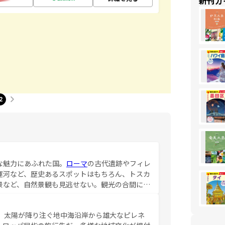
新刊ガ
2
な魅力にあふれた国。
ローマ
の古代遺跡やフィレ
運河など、歴史あるスポットはもちろん、トスカ
景など、自然景観も見逃せない。観光の合間に
ア料理を堪能することもできる。朝目覚めてから
るイタリアで、忘れられない旅をしてみよう！
、太陽が降り注ぐ地中海沿岸から雄大なピレネ
を参照してほしい。