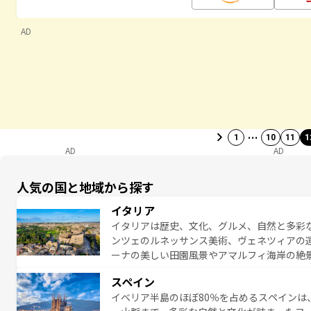
AD
…
1
10
11
1
AD
AD
人気の国と地域から探す
イタリア
イタリアは歴史、文化、グルメ、自然と多彩
ンツェのルネッサンス美術、ヴェネツィアの
ーナの美しい田園風景やアマルフィ海岸の絶
は、本場のピザやパスタなど、絶品のイタリ
スペイン
夜眠るまで、すべての瞬間を楽しませてくれ
イベリア半島のほぼ80％を占めるスペインは
なお、新着のイタリア情報は
コンテンツ一覧