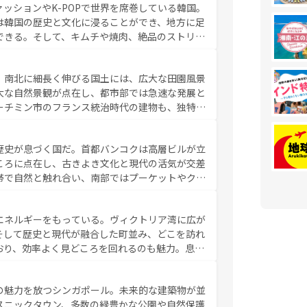
ッションやK-POPで世界を席巻している韓国。
覧
を参照してほしい。
は韓国の歴史と文化に浸ることができ、地方に足
できる。そして、キムチや焼肉、絶品のストリー
いる。夜には、韓国ならではのナイトライフも堪
れながら、韓国の多彩な魅力を心ゆくまで味わっ
。南北に細長く伸びる国土には、広大な田園風景
テンツ一覧
を参照してほしい。
大な自然景観が点在し、都市部では急速な発展と
ーチミン市のフランス統治時代の建物も、独特の
の豊かさとおいしさで世界中の食通を魅了してや
やバインミー、ベトナムコーヒーなどは、ぜひ現
歴史が息づく国だ。首都バンコクは高層ビルが立
かい人々が旅行者を迎えてくれるので、きっと忘
ころに点在し、古きよき文化と現代の活気が交差
お、新着のベトナム情報は
コンテンツ一覧
を参照してほし
帯で自然と触れ合い、南部ではプーケットやクラ
とができる。タイ料理は世界的に有名で、屋台か
は一年中温暖で、どの季節にも異なる楽しみが待
エネルギーをもっている。ヴィクトリア湾に広が
中心とした文化、そして多様な観光資源が、訪れ
そして歴史と現代が融合した町並み、どこを訪れ
イ情報は
コンテンツ一覧
を参照してほしい。
おり、効率よく見どころを回れるのも魅力。息を
み尽くそう。 なお、新着の香港情
の魅力を放つシンガポール。未来的な建築物が並
スニックタウン、多数の緑豊かな公園や自然保護