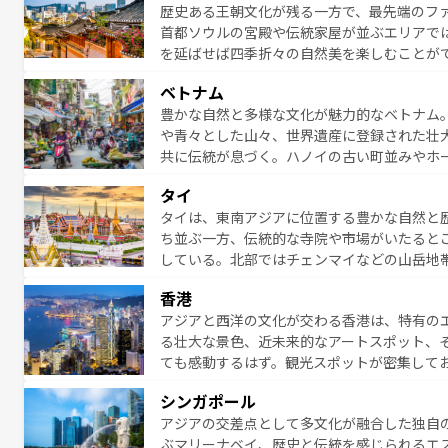
歴史ある王朝文化が残る一方で、最先端のファ
える。 なお、新着の台湾情報は
コンテンツ一
首都ソウルの宮殿や伝統家屋が並ぶエリアで
を延ばせば四季折々の自然美を楽しむことが
トフードまで、さまざまな韓国料理が待って
ベトナム
能できる。あたたかいホスピタリティに包ま
豊かな自然と多様な文化が魅力的なベトナム
てみてほしい。 なお、新着の韓国情報は
コン
や青々とした山々、世界遺産に登録された壮
共に伝統が息づく。ハノイの古い町並みやホ
雰囲気を醸し出している。また、バラエティ
タイ
まないベトナム料理も魅力のひとつ。フォー
タイは、東南アジアに位置する豊かな自然と
地で味わいたい。どの地域を訪れてもあたた
ち並ぶ一方、伝統的な寺院や市場がいたると
れられない旅になるはずだ。 な
している。北部ではチェンマイなどの山岳地
い。
ビの美しいビーチでリゾート気分を楽しむこ
香港
ら高級レストランまで味覚を刺激する。気候
アジアと西洋の文化が交わる香港は、特有の
っている。親しみやすいタイの人々、仏教を
る壮大な景色、近未来的なアートスポット、
る旅人を魅了し続ける。 なお、新着のタ
ても感動するはず。観光スポットが密集して
のむような絶景から文化的な体験まで、香港を存分に楽し
シンガポール
報は
コンテンツ一覧
を参照してほしい。
アジアの交差点として多文化が融合した独自
ぶマリーナベイ、歴史と伝統を感じられるエ