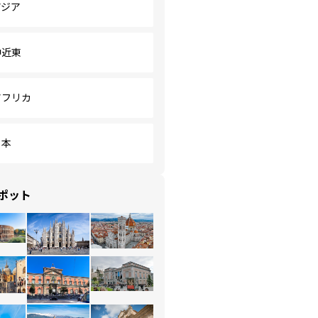
アジア
中近東
アフリカ
日本
ポット