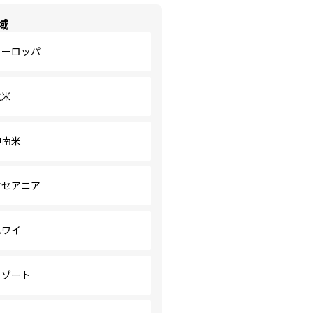
域
ヨーロッパ
北米
中南米
オセアニア
ハワイ
リゾート