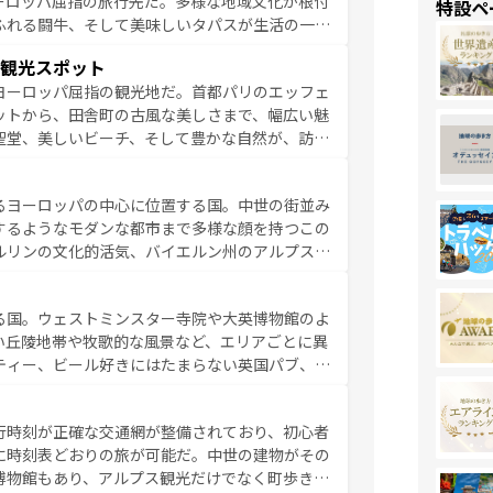
ーロッパ屈指の旅行先だ。多様な地域文化が根付
特設ペ
ふれる闘牛、そして美味しいタパスが生活の一部
雰囲気や、バルセロナのアートに溢れた街角か
観光スポット
市、穏やかなビーチリゾートまで多彩な表情を見
ヨーロッパ屈指の観光地だ。首都パリのエッフェ
はその個性で訪れる人を魅了する。 なお、
ットから、田舎町の古風な美しさまで、幅広い魅
してほしい。
聖堂、美しいビーチ、そして豊かな自然が、訪れ
食の国としても知られ、フランス料理はユネスコ
ンの発祥地であるランス、プロヴァンスの香り高
るヨーロッパの中心に位置する国。中世の街並み
だ。さらに、パリ以外の地域にも魅力が溢れてお
するようなモダンな都市まで多様な顔を持つこの
ている。パリ以外の個性あふれる地方に足を運ぶ
ルリンの文化的活気、バイエルン州のアルプスの
とそれぞれで全く異なる文化を体験できるだろう。 なお、新着のフランス情報は
コンテンツ
た風景は必見。ビールとソーセージを味わいなが
ひ体験してほしい。 なお、新着のド
る国。ウェストミンスター寺院や大英博物館のよ
。
い丘陵地帯や牧歌的な風景など、エリアごとに異
ティー、ビール好きにはたまらない英国パブ、サ
豊富。イギリスを旅して楽しみつくそう。 な
参照してほしい。
行時刻が正確な交通網が整備されており、初心者
に時刻表どおりの旅が可能だ。中世の建物がその
博物館もあり、アルプス観光だけでなく町歩きも