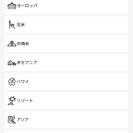
で、ホーカーズは地元の風情を楽しめる外せないスポット
ヨーロッパ
だ。訪れる人を飽きさせないシンガポールで、多様な魅力
を体感しよう。 なお、新着のシンガポール情報は
コンテン
ツ一覧
を参照してほしい。
北米
中南米
オセアニア
ハワイ
リゾート
アジア