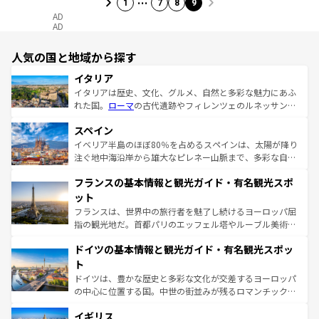
1
7
8
9
AD
AD
人気の国と地域から探す
イタリア
イタリアは歴史、文化、グルメ、自然と多彩な魅力にあふ
れた国。
ローマ
の古代遺跡やフィレンツェのルネッサンス
美術、ヴェネツィアの運河など、歴史あるスポットはもち
スペイン
ろん、トスカーナの美しい田園風景やアマルフィ海岸の絶
景など、自然景観も見逃せない。観光の合間には、本場の
イベリア半島のほぼ80％を占めるスペインは、太陽が降り
ピザやパスタなど、絶品のイタリア料理を堪能することも
注ぐ地中海沿岸から雄大なピレネー山脈まで、多彩な自然
できる。朝目覚めてから夜眠るまで、すべての瞬間を楽し
と文化が詰まったヨーロッパ屈指の旅行先だ。多様な地域
フランスの基本情報と観光ガイド・有名観光スポ
ませてくれるイタリアで、忘れられない旅をしてみよう！
文化が根付くこの国では、情熱的なフラメンコ、熱気あふ
なお、新着のイタリア情報は
コンテンツ一覧
を参照してほ
れる闘牛、そして美味しいタパスが生活の一部となってい
ット
しい。
る。首都マドリードの洗練された雰囲気や、バルセロナの
フランスは、世界中の旅行者を魅了し続けるヨーロッパ屈
アートに溢れた街角から、地方では古代ローマ遺跡や中世
指の観光地だ。首都パリのエッフェル塔やルーブル美術館
の城塞都市、穏やかなビーチリゾートまで多彩な表情を見
といった象徴的なスポットから、田舎町の古風な美しさま
せる。地方によって風土や気候が異なるスペインはその個
ドイツの基本情報と観光ガイド・有名観光スポッ
で、幅広い魅力が詰まっている。華麗な宮殿、歴史的な大
性で訪れる人を魅了する。 なお、新着のスペイン情報は
コ
聖堂、美しいビーチ、そして豊かな自然が、訪れる者を心
ト
ンテンツ一覧
を参照してほしい。
から魅了する。また、フランスは美食の国としても知ら
ドイツは、豊かな歴史と多彩な文化が交差するヨーロッパ
れ、フランス料理はユネスコ無形文化遺産にも登録されて
の中心に位置する国。中世の街並みが残るロマンチック街
いる。シャンパンの発祥地であるランス、プロヴァンスの
道から、未来を先取りするようなモダンな都市まで多様な
香り高いラベンダー畑など、多彩な楽しみ方が可能だ。さ
イギリス
顔を持つこの国は、どこを歩いても飽きることがない。ベ