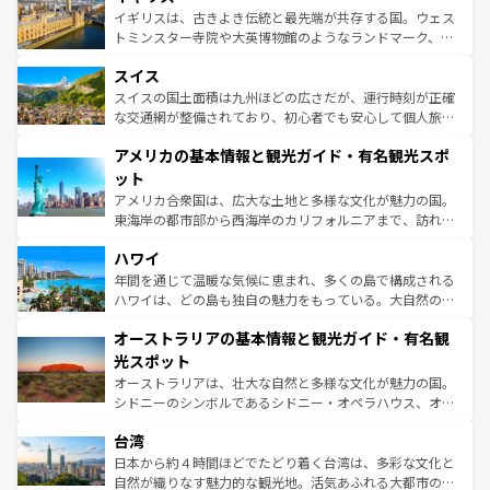
らに、パリ以外の地域にも魅力が溢れており、どの街角に
ルリンの文化的活気、バイエルン州のアルプスの絶景、そ
イギリスは、古きよき伝統と最先端が共存する国。ウェス
も豊かな歴史と文化が息づいている。パリ以外の個性あふ
してライン川沿いのワイン畑といった風景は必見。ビール
トミンスター寺院や大英博物館のようなランドマーク、歴
れる地方に足を運ぶとそれぞれで全く異なる文化を体験で
とソーセージを味わいながら地元の人と過ごす楽しい時間
史ある大学都市、美しい丘陵地帯や牧歌的な風景など、エ
きるだろう。 なお、新着のフランス情報は
コンテンツ一覧
スイス
は、お酒好きな人にはぜひ体験してほしい。 なお、新着の
リアごとに異なる魅力がある。また、優雅なアフタヌーン
を参照してほしい。
ドイツ情報は
コンテンツ一覧
を参照してほしい。
ティー、ビール好きにはたまらない英国パブ、サッカー観
スイスの国土面積は九州ほどの広さだが、運行時刻が正確
戦など、本場だからこそできる体験も豊富。イギリスを旅
な交通網が整備されており、初心者でも安心して個人旅行
して楽しみつくそう。 なお、新着のイギリス情報は
コンテ
を楽しめる。日本同様に時刻表どおりの旅が可能だ。中世
アメリカの基本情報と観光ガイド・有名観光スポ
ンツ一覧
を参照してほしい。
の建物がそのまま残る町や、スイスならではのユニークな
博物館もあり、アルプス観光だけでなく町歩きも満喫する
ット
ことができる。国民の所得が高いため物価も高いが、旅行
アメリカ合衆国は、広大な土地と多様な文化が魅力の国。
者向けの交通パス提供のサービスもあり、うまく活用すれ
東海岸の都市部から西海岸のカリフォルニアまで、訪れる
ば市内交通費無料で観光を楽しむこともできる。 なお、新
場所ごとに異なる風景と体験が待っている。ニューヨーク
着のスイス情報は
コンテンツ一覧
を参照してほしい。
ハワイ
のような巨大都市は、観光、ショッピング、エンターテイ
ンメントが詰まった刺激的なスポットだ。一方、アメリカ
年間を通じて温暖な気候に恵まれ、多くの島で構成される
西部には大自然が広がり、グランドキャニオンやイエロー
ハワイは、どの島も独自の魅力をもっている。大自然の神
ストーン国立公園といった絶景が堪能できる。さらに、南
秘を感じたいなら、火山が生み出した壮大な景観を誇るハ
オーストラリアの基本情報と観光ガイド・有名観
部のニューオーリンズでは、音楽と美食が融合した独特の
ワイ島は見逃せない。また、定番の観光地といえばオアフ
文化が魅力。旅行者はアメリカの各地域で異なる魅力を楽
島だが、静かな自然を求めるならマウイ島やカウアイ島が
光スポット
しみながら、その多様性と豊かな歴史を感じることができ
おすすめ。エメラルドグリーンに輝く海をはじめ、豊かな
オーストラリアは、壮大な自然と多様な文化が魅力の国。
るだろう。車でのロードトリップや列車の旅も、アメリカ
文化や歴史が息づいている。「アロハスピリット」と呼ば
シドニーのシンボルであるシドニー・オペラハウス、オー
ならではの贅沢な旅のスタイルだ。 なお、新着のアメリカ
れるおもてなしの心で訪れる人々を迎えてくれるハワイの
ストラリア東海岸北部に広がる大サンゴ礁地帯グレートバ
情報は
コンテンツ一覧
を参照してほしい。
人々、おいしいローカルフードやハワイアンミュージッ
台湾
リアリーフや大陸中央部にそびえるウルル（エアーズロッ
ク、伝統的なフラダンスなど、すべてがハワイの魅力を彩
ク）、タスマニアの美しい原生林やケアンズの熱帯雨林な
日本から約４時間ほどでたどり着く台湾は、多彩な文化と
っている。訪れるたびに新しい発見と感動が待っているハ
ど、見どころがたくさん。また、カフェやワイン、オージ
自然が織りなす魅力的な観光地。活気あふれる大都市の台