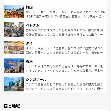
ワイを、存分に味わってほしい。 なお、新着のハワイ情報
ービーフなどの食文化も豊かで、美味しいものであふれて
北やノスタルジックな町並みが人気な九份（ジォウフェ
は
コンテンツ一覧
を参照してほしい。
韓国
いる。アクティビティも充実しており、サーフィンやダイ
ン）、静ひつな山岳地帯である台湾東部など、都市の喧騒
ビング、ハイキングなど、アウトドア好きにはたまらな
と山間の静けさが共存しており、訪れる人に新しい発見と
歴史ある王朝文化が残る一方で、最先端のファッションやK
い。オーストラリアの多彩な魅力を存分に味わいつくそ
驚きをもたらしてくれる。また、奥深い台湾の食文化も魅
-POPで世界を席巻している韓国。首都ソウルの宮殿や伝統
う。 なお、新着のオーストラリア情報は
コンテンツ一覧
を
力で、夜市などの屋台グルメから高級料理、ヘルシーで美
家屋が並ぶエリアでは韓国の歴史と文化に浸ることがで
参照してほしい。
ベトナム
容にもいいと評判のスイーツなど、バラエティ豊かな料理
き、地方に足を延ばせば四季折々の自然美を楽しむことが
が味わえる。 なお、新着の台湾情報は
コンテンツ一覧
を参
できる。そして、キムチや焼肉、絶品のストリートフード
豊かな自然と多様な文化が魅力的なベトナム。南北に細長
照してほしい。
まで、さまざまな韓国料理が待っている。夜には、韓国な
く伸びる国土には、広大な田園風景や青々とした山々、世
らではのナイトライフも堪能できる。あたたかいホスピタ
界遺産に登録された壮大な自然景観が点在し、都市部では
タイ
リティに包まれながら、韓国の多彩な魅力を心ゆくまで味
急速な発展と共に伝統が息づく。ハノイの古い町並みやホ
わってみてほしい。 なお、新着の韓国情報は
コンテンツ一
ーチミン市のフランス統治時代の建物も、独特の雰囲気を
タイは、東南アジアに位置する豊かな自然と歴史が息づく
覧
を参照してほしい。
醸し出している。また、バラエティの豊かさとおいしさで
国だ。首都バンコクは高層ビルが立ち並ぶ一方、伝統的な
世界中の食通を魅了してやまないベトナム料理も魅力のひ
寺院や市場がいたるところに点在し、古きよき文化と現代
香港
とつ。フォーやバインミー、ベトナムコーヒーなどは、ぜ
の活気が交差している。北部ではチェンマイなどの山岳地
ひ現地で味わいたい。どの地域を訪れてもあたたかい人々
帯で自然と触れ合い、南部ではプーケットやクラビの美し
アジアと西洋の文化が交わる香港は、特有のエネルギーを
が旅行者を迎えてくれるので、きっと忘れられない旅にな
いビーチでリゾート気分を楽しむことができる。タイ料理
もっている。ヴィクトリア湾に広がる壮大な景色、近未来
るはずだ。 なお、新着のベトナム情報は
コンテンツ一覧
を
は世界的に有名で、屋台から高級レストランまで味覚を刺
的なアートスポット、そして歴史と現代が融合した町並
参照してほしい。
シンガポール
激する。気候は一年中温暖で、どの季節にも異なる楽しみ
み、どこを訪れても感動するはず。観光スポットが密集し
が待っている。親しみやすいタイの人々、仏教を中心とし
ており、効率よく見どころを回れるのも魅力。息をのむよ
アジアの交差点として多文化が融合した独自の魅力を放つ
た文化、そして多様な観光資源が、訪れる旅人を魅了し続
うな絶景から文化的な体験まで、香港を存分に楽しみ尽く
シンガポール。未来的な建築物が並ぶマリーナベイ、歴史
ける。 なお、新着のタイ情報は
コンテンツ一覧
を参照して
そう。 なお、新着の香港情報は
コンテンツ一覧
を参照して
と伝統を感じられるエスニックタウン、多数の緑豊かな公
ほしい。
ほしい。
園や自然保護区など、自然が調和した近代的な景観と文化
の多様性あふれるカラフルな町は、どこを歩いても新しい
国と地域
発見がある。さらに、治安のよさや充実した公共交通機関
も、旅行者にとっては魅力的なポイント。グルメも豊富