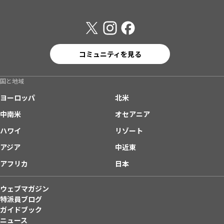
コミュニティを見る
国と地域
ヨーロッパ
北米
中南米
オセアニア
ハワイ
リゾート
アジア
中近東
アフリカ
日本
ウェブマガジン
特派員ブログ
ガイドブック
ニュース