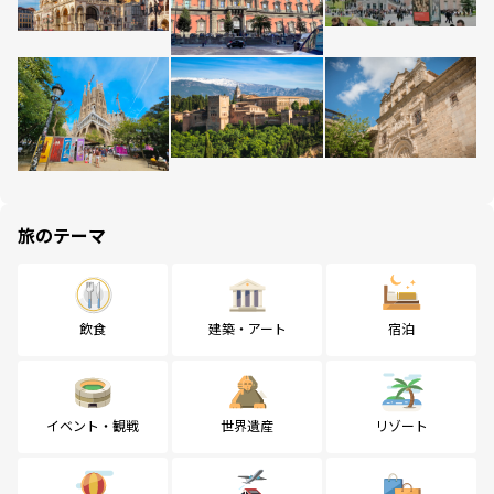
旅のテーマ
飲食
建築・アート
宿泊
イベント・観戦
世界遺産
リゾート