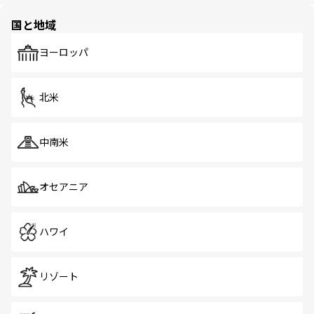
ほしい。
園や自然保護区など、自然が調和した近代的な景観と文化
の多様性あふれるカラフルな町は、どこを歩いても新しい
国と地域
発見がある。さらに、治安のよさや充実した公共交通機関
も、旅行者にとっては魅力的なポイント。グルメも豊富
で、ホーカーズは地元の風情を楽しめる外せないスポット
ヨーロッパ
だ。訪れる人を飽きさせないシンガポールで、多様な魅力
を体感しよう。 なお、新着のシンガポール情報は
コンテン
ツ一覧
を参照してほしい。
北米
中南米
オセアニア
ハワイ
リゾート