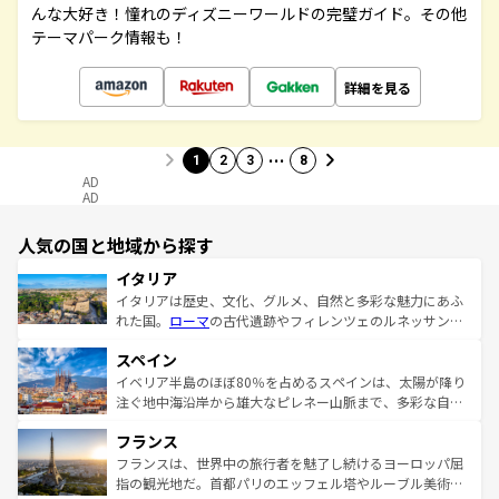
んな大好き！憧れのディズニーワールドの完璧ガイド。その他
テーマパーク情報も！
詳細を見る
…
1
2
3
8
AD
AD
人気の国と地域から探す
イタリア
イタリアは歴史、文化、グルメ、自然と多彩な魅力にあふ
れた国。
ローマ
の古代遺跡やフィレンツェのルネッサンス
美術、ヴェネツィアの運河など、歴史あるスポットはもち
スペイン
ろん、トスカーナの美しい田園風景やアマルフィ海岸の絶
景など、自然景観も見逃せない。観光の合間には、本場の
イベリア半島のほぼ80％を占めるスペインは、太陽が降り
ピザやパスタなど、絶品のイタリア料理を堪能することも
注ぐ地中海沿岸から雄大なピレネー山脈まで、多彩な自然
できる。朝目覚めてから夜眠るまで、すべての瞬間を楽し
と文化が詰まったヨーロッパ屈指の旅行先だ。多様な地域
フランス
ませてくれるイタリアで、忘れられない旅をしてみよう！
文化が根付くこの国では、情熱的なフラメンコ、熱気あふ
なお、新着のイタリア情報は
コンテンツ一覧
を参照してほ
れる闘牛、そして美味しいタパスが生活の一部となってい
フランスは、世界中の旅行者を魅了し続けるヨーロッパ屈
しい。
る。首都マドリードの洗練された雰囲気や、バルセロナの
指の観光地だ。首都パリのエッフェル塔やルーブル美術館