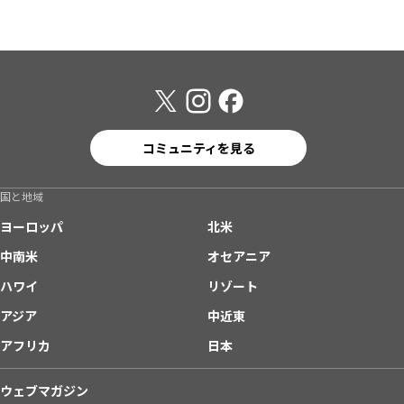
コミュニティを見る
国と地域
ヨーロッパ
北米
中南米
オセアニア
ハワイ
リゾート
アジア
中近東
アフリカ
日本
ウェブマガジン