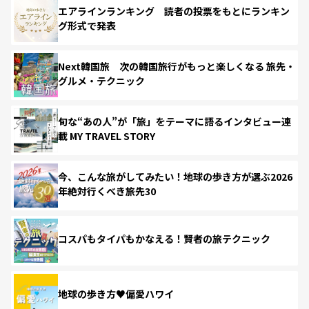
エアラインランキング 読者の投票をもとにランキン
グ形式で発表
Next韓国旅 次の韓国旅行がもっと楽しくなる 旅先・
グルメ・テクニック
旬な“あの人”が「旅」をテーマに語るインタビュー連
載 MY TRAVEL STORY
今、こんな旅がしてみたい！地球の歩き方が選ぶ2026
年絶対行くべき旅先30
コスパもタイパもかなえる！賢者の旅テクニック
地球の歩き方♥偏愛ハワイ