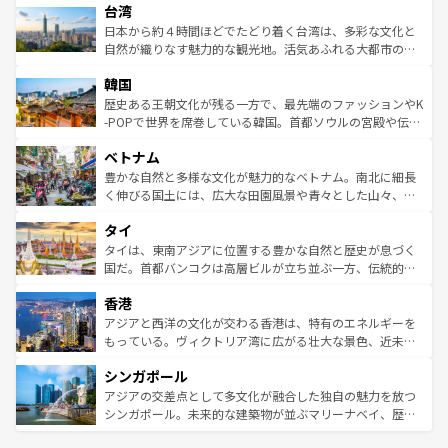
ならではの贅沢な旅のスタイルだ。 なお、新着のアメリカ
台湾
れるおもてなしの心で訪れる人々を迎えてくれるハワイの
リアリーフや大陸中央部にそびえるウルル（エアーズロッ
情報は
コンテンツ一覧
を参照してほしい。
人々、おいしいローカルフードやハワイアンミュージッ
ク）、タスマニアの美しい原生林やケアンズの熱帯雨林な
日本から約４時間ほどでたどり着く台湾は、多彩な文化と
ク、伝統的なフラダンスなど、すべてがハワイの魅力を彩
ど、見どころがたくさん。また、カフェやワイン、オージ
自然が織りなす魅力的な観光地。活気あふれる大都市の台
っている。訪れるたびに新しい発見と感動が待っているハ
ービーフなどの食文化も豊かで、美味しいものであふれて
北やノスタルジックな町並みが人気な九份（ジォウフェ
ワイを、存分に味わってほしい。 なお、新着のハワイ情報
韓国
いる。アクティビティも充実しており、サーフィンやダイ
ン）、静ひつな山岳地帯である台湾東部など、都市の喧騒
は
コンテンツ一覧
を参照してほしい。
ビング、ハイキングなど、アウトドア好きにはたまらな
と山間の静けさが共存しており、訪れる人に新しい発見と
歴史ある王朝文化が残る一方で、最先端のファッションやK
い。オーストラリアの多彩な魅力を存分に味わいつくそ
驚きをもたらしてくれる。また、奥深い台湾の食文化も魅
-POPで世界を席巻している韓国。首都ソウルの宮殿や伝統
う。 なお、新着のオーストラリア情報は
コンテンツ一覧
を
力で、夜市などの屋台グルメから高級料理、ヘルシーで美
家屋が並ぶエリアでは韓国の歴史と文化に浸ることがで
参照してほしい。
ベトナム
容にもいいと評判のスイーツなど、バラエティ豊かな料理
き、地方に足を延ばせば四季折々の自然美を楽しむことが
が味わえる。 なお、新着の台湾情報は
コンテンツ一覧
を参
できる。そして、キムチや焼肉、絶品のストリートフード
豊かな自然と多様な文化が魅力的なベトナム。南北に細長
照してほしい。
まで、さまざまな韓国料理が待っている。夜には、韓国な
く伸びる国土には、広大な田園風景や青々とした山々、世
らではのナイトライフも堪能できる。あたたかいホスピタ
界遺産に登録された壮大な自然景観が点在し、都市部では
タイ
リティに包まれながら、韓国の多彩な魅力を心ゆくまで味
急速な発展と共に伝統が息づく。ハノイの古い町並みやホ
わってみてほしい。 なお、新着の韓国情報は
コンテンツ一
ーチミン市のフランス統治時代の建物も、独特の雰囲気を
タイは、東南アジアに位置する豊かな自然と歴史が息づく
覧
を参照してほしい。
醸し出している。また、バラエティの豊かさとおいしさで
国だ。首都バンコクは高層ビルが立ち並ぶ一方、伝統的な
世界中の食通を魅了してやまないベトナム料理も魅力のひ
寺院や市場がいたるところに点在し、古きよき文化と現代
香港
とつ。フォーやバインミー、ベトナムコーヒーなどは、ぜ
の活気が交差している。北部ではチェンマイなどの山岳地
ひ現地で味わいたい。どの地域を訪れてもあたたかい人々
帯で自然と触れ合い、南部ではプーケットやクラビの美し
アジアと西洋の文化が交わる香港は、特有のエネルギーを
が旅行者を迎えてくれるので、きっと忘れられない旅にな
いビーチでリゾート気分を楽しむことができる。タイ料理
もっている。ヴィクトリア湾に広がる壮大な景色、近未来
るはずだ。 なお、新着のベトナム情報は
コンテンツ一覧
を
は世界的に有名で、屋台から高級レストランまで味覚を刺
的なアートスポット、そして歴史と現代が融合した町並
参照してほしい。
シンガポール
激する。気候は一年中温暖で、どの季節にも異なる楽しみ
み、どこを訪れても感動するはず。観光スポットが密集し
が待っている。親しみやすいタイの人々、仏教を中心とし
ており、効率よく見どころを回れるのも魅力。息をのむよ
アジアの交差点として多文化が融合した独自の魅力を放つ
た文化、そして多様な観光資源が、訪れる旅人を魅了し続
うな絶景から文化的な体験まで、香港を存分に楽しみ尽く
シンガポール。未来的な建築物が並ぶマリーナベイ、歴史
ける。 なお、新着のタイ情報は
コンテンツ一覧
を参照して
そう。 なお、新着の香港情報は
コンテンツ一覧
を参照して
と伝統を感じられるエスニックタウン、多数の緑豊かな公
ほしい。