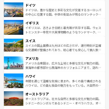
アートに溢れた街角から、地方では古代ローマ遺跡や中世
といった象徴的なスポットから、田舎町の古風な美しさま
ドイツ
の城塞都市、穏やかなビーチリゾートまで多彩な表情を見
で、幅広い魅力が詰まっている。華麗な宮殿、歴史的な大
せる。地方によって風土や気候が異なるスペインはその個
聖堂、美しいビーチ、そして豊かな自然が、訪れる者を心
ドイツは、豊かな歴史と多彩な文化が交差するヨーロッパ
性で訪れる人を魅了する。 なお、新着のスペイン情報は
コ
から魅了する。また、フランスは美食の国としても知ら
の中心に位置する国。中世の街並みが残るロマンチック街
ンテンツ一覧
を参照してほしい。
れ、フランス料理はユネスコ無形文化遺産にも登録されて
道から、未来を先取りするようなモダンな都市まで多様な
イギリス
いる。シャンパンの発祥地であるランス、プロヴァンスの
顔を持つこの国は、どこを歩いても飽きることがない。ベ
香り高いラベンダー畑など、多彩な楽しみ方が可能だ。さ
ルリンの文化的活気、バイエルン州のアルプスの絶景、そ
イギリスは、古きよき伝統と最先端が共存する国。ウェス
らに、パリ以外の地域にも魅力が溢れており、どの街角に
してライン川沿いのワイン畑といった風景は必見。ビール
トミンスター寺院や大英博物館のようなランドマーク、歴
も豊かな歴史と文化が息づいている。パリ以外の個性あふ
とソーセージを味わいながら地元の人と過ごす楽しい時間
史ある大学都市、美しい丘陵地帯や牧歌的な風景など、エ
れる地方に足を運ぶとそれぞれで全く異なる文化を体験で
スイス
は、お酒好きな人にはぜひ体験してほしい。 なお、新着の
リアごとに異なる魅力がある。また、優雅なアフタヌーン
きるだろう。 なお、新着のフランス情報は
コンテンツ一覧
ドイツ情報は
コンテンツ一覧
を参照してほしい。
ティー、ビール好きにはたまらない英国パブ、サッカー観
スイスの国土面積は九州ほどの広さだが、運行時刻が正確
を参照してほしい。
戦など、本場だからこそできる体験も豊富。イギリスを旅
な交通網が整備されており、初心者でも安心して個人旅行
して楽しみつくそう。 なお、新着のイギリス情報は
コンテ
を楽しめる。日本同様に時刻表どおりの旅が可能だ。中世
アメリカ
ンツ一覧
を参照してほしい。
の建物がそのまま残る町や、スイスならではのユニークな
博物館もあり、アルプス観光だけでなく町歩きも満喫する
アメリカ合衆国は、広大な土地と多様な文化が魅力の国。
ことができる。国民の所得が高いため物価も高いが、旅行
東海岸の都市部から西海岸のカリフォルニアまで、訪れる
者向けの交通パス提供のサービスもあり、うまく活用すれ
場所ごとに異なる風景と体験が待っている。ニューヨーク
ハワイ
ば市内交通費無料で観光を楽しむこともできる。 なお、新
のような巨大都市は、観光、ショッピング、エンターテイ
着のスイス情報は
コンテンツ一覧
を参照してほしい。
ンメントが詰まった刺激的なスポットだ。一方、アメリカ
年間を通じて温暖な気候に恵まれ、多くの島で構成される
西部には大自然が広がり、グランドキャニオンやイエロー
ハワイは、どの島も独自の魅力をもっている。大自然の神
ストーン国立公園といった絶景が堪能できる。さらに、南
秘を感じたいなら、火山が生み出した壮大な景観を誇るハ
オーストラリア
部のニューオーリンズでは、音楽と美食が融合した独特の
ワイ島は見逃せない。また、定番の観光地といえばオアフ
文化が魅力。旅行者はアメリカの各地域で異なる魅力を楽
島だが、静かな自然を求めるならマウイ島やカウアイ島が
オーストラリアは、壮大な自然と多様な文化が魅力の国。
しみながら、その多様性と豊かな歴史を感じることができ
おすすめ。エメラルドグリーンに輝く海をはじめ、豊かな
シドニーのシンボルであるシドニー・オペラハウス、オー
るだろう。車でのロードトリップや列車の旅も、アメリカ
文化や歴史が息づいている。「アロハスピリット」と呼ば
ストラリア東海岸北部に広がる大サンゴ礁地帯グレートバ