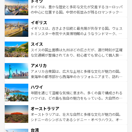
ドイツ
で、幅広い魅力が詰まっている。華麗な宮殿、歴史的な大
性で訪れる人を魅了する。 なお、新着のスペイン情報は
コ
聖堂、美しいビーチ、そして豊かな自然が、訪れる者を心
ドイツは、豊かな歴史と多彩な文化が交差するヨーロッパ
ンテンツ一覧
を参照してほしい。
から魅了する。また、フランスは美食の国としても知ら
の中心に位置する国。中世の街並みが残るロマンチック街
れ、フランス料理はユネスコ無形文化遺産にも登録されて
道から、未来を先取りするようなモダンな都市まで多様な
イギリス
いる。シャンパンの発祥地であるランス、プロヴァンスの
顔を持つこの国は、どこを歩いても飽きることがない。ベ
香り高いラベンダー畑など、多彩な楽しみ方が可能だ。さ
ルリンの文化的活気、バイエルン州のアルプスの絶景、そ
イギリスは、古きよき伝統と最先端が共存する国。ウェス
らに、パリ以外の地域にも魅力が溢れており、どの街角に
してライン川沿いのワイン畑といった風景は必見。ビール
トミンスター寺院や大英博物館のようなランドマーク、歴
も豊かな歴史と文化が息づいている。パリ以外の個性あふ
とソーセージを味わいながら地元の人と過ごす楽しい時間
史ある大学都市、美しい丘陵地帯や牧歌的な風景など、エ
れる地方に足を運ぶとそれぞれで全く異なる文化を体験で
スイス
は、お酒好きな人にはぜひ体験してほしい。 なお、新着の
リアごとに異なる魅力がある。また、優雅なアフタヌーン
きるだろう。 なお、新着のフランス情報は
コンテンツ一覧
ドイツ情報は
コンテンツ一覧
を参照してほしい。
ティー、ビール好きにはたまらない英国パブ、サッカー観
スイスの国土面積は九州ほどの広さだが、運行時刻が正確
を参照してほしい。
戦など、本場だからこそできる体験も豊富。イギリスを旅
な交通網が整備されており、初心者でも安心して個人旅行
して楽しみつくそう。 なお、新着のイギリス情報は
コンテ
を楽しめる。日本同様に時刻表どおりの旅が可能だ。中世
アメリカ
ンツ一覧
を参照してほしい。
の建物がそのまま残る町や、スイスならではのユニークな
博物館もあり、アルプス観光だけでなく町歩きも満喫する
アメリカ合衆国は、広大な土地と多様な文化が魅力の国。
ことができる。国民の所得が高いため物価も高いが、旅行
東海岸の都市部から西海岸のカリフォルニアまで、訪れる
者向けの交通パス提供のサービスもあり、うまく活用すれ
場所ごとに異なる風景と体験が待っている。ニューヨーク
ハワイ
ば市内交通費無料で観光を楽しむこともできる。 なお、新
のような巨大都市は、観光、ショッピング、エンターテイ
着のスイス情報は
コンテンツ一覧
を参照してほしい。
ンメントが詰まった刺激的なスポットだ。一方、アメリカ
年間を通じて温暖な気候に恵まれ、多くの島で構成される
西部には大自然が広がり、グランドキャニオンやイエロー
ハワイは、どの島も独自の魅力をもっている。大自然の神
ストーン国立公園といった絶景が堪能できる。さらに、南
秘を感じたいなら、火山が生み出した壮大な景観を誇るハ
オーストラリア
部のニューオーリンズでは、音楽と美食が融合した独特の
ワイ島は見逃せない。また、定番の観光地といえばオアフ
文化が魅力。旅行者はアメリカの各地域で異なる魅力を楽
島だが、静かな自然を求めるならマウイ島やカウアイ島が
オーストラリアは、壮大な自然と多様な文化が魅力の国。
しみながら、その多様性と豊かな歴史を感じることができ
おすすめ。エメラルドグリーンに輝く海をはじめ、豊かな
シドニーのシンボルであるシドニー・オペラハウス、オー
るだろう。車でのロードトリップや列車の旅も、アメリカ
文化や歴史が息づいている。「アロハスピリット」と呼ば
ストラリア東海岸北部に広がる大サンゴ礁地帯グレートバ
ならではの贅沢な旅のスタイルだ。 なお、新着のアメリカ
台湾
れるおもてなしの心で訪れる人々を迎えてくれるハワイの
リアリーフや大陸中央部にそびえるウルル（エアーズロッ