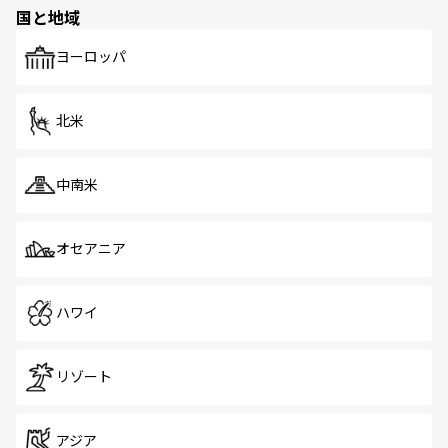
の多様性あふれるカラフルな町は、どこを歩いても新しい
国と地域
発見がある。さらに、治安のよさや充実した公共交通機関
も、旅行者にとっては魅力的なポイント。グルメも豊富
で、ホーカーズは地元の風情を楽しめる外せないスポット
ヨーロッパ
だ。訪れる人を飽きさせないシンガポールで、多様な魅力
を体感しよう。 なお、新着のシンガポール情報は
コンテン
ツ一覧
を参照してほしい。
北米
中南米
オセアニア
ハワイ
リゾート
アジア