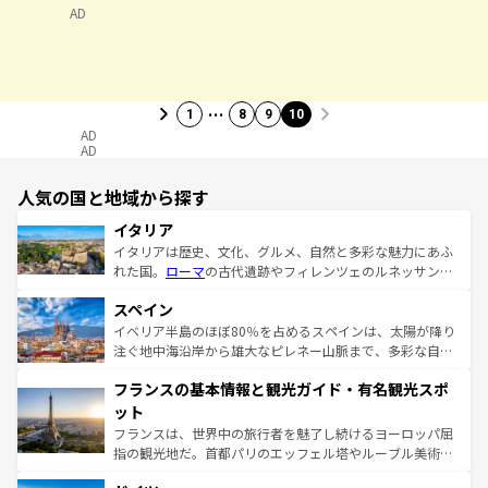
AD
…
1
8
9
10
AD
AD
人気の国と地域から探す
イタリア
イタリアは歴史、文化、グルメ、自然と多彩な魅力にあふ
れた国。
ローマ
の古代遺跡やフィレンツェのルネッサンス
美術、ヴェネツィアの運河など、歴史あるスポットはもち
スペイン
ろん、トスカーナの美しい田園風景やアマルフィ海岸の絶
景など、自然景観も見逃せない。観光の合間には、本場の
イベリア半島のほぼ80％を占めるスペインは、太陽が降り
ピザやパスタなど、絶品のイタリア料理を堪能することも
注ぐ地中海沿岸から雄大なピレネー山脈まで、多彩な自然
できる。朝目覚めてから夜眠るまで、すべての瞬間を楽し
と文化が詰まったヨーロッパ屈指の旅行先だ。多様な地域
フランスの基本情報と観光ガイド・有名観光スポ
ませてくれるイタリアで、忘れられない旅をしてみよう！
文化が根付くこの国では、情熱的なフラメンコ、熱気あふ
なお、新着のイタリア情報は
コンテンツ一覧
を参照してほ
れる闘牛、そして美味しいタパスが生活の一部となってい
ット
しい。
る。首都マドリードの洗練された雰囲気や、バルセロナの
フランスは、世界中の旅行者を魅了し続けるヨーロッパ屈
アートに溢れた街角から、地方では古代ローマ遺跡や中世
指の観光地だ。首都パリのエッフェル塔やルーブル美術館
の城塞都市、穏やかなビーチリゾートまで多彩な表情を見
といった象徴的なスポットから、田舎町の古風な美しさま
せる。地方によって風土や気候が異なるスペインはその個