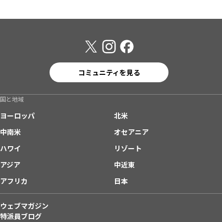
コミュニティを見る
国と地域
ヨーロッパ
北米
中南米
オセアニア
ハワイ
リゾート
アジア
中近東
アフリカ
日本
ウェブマガジン
特派員ブログ