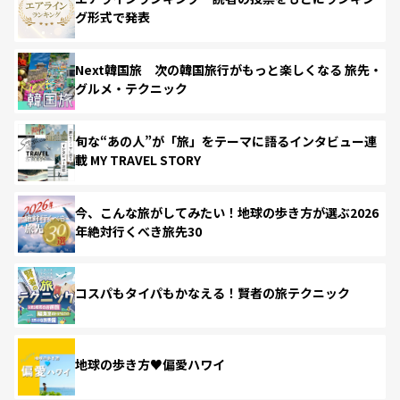
グ形式で発表
Next韓国旅 次の韓国旅行がもっと楽しくなる 旅先・
グルメ・テクニック
旬な“あの人”が「旅」をテーマに語るインタビュー連
載 MY TRAVEL STORY
今、こんな旅がしてみたい！地球の歩き方が選ぶ2026
年絶対行くべき旅先30
コスパもタイパもかなえる！賢者の旅テクニック
地球の歩き方♥偏愛ハワイ