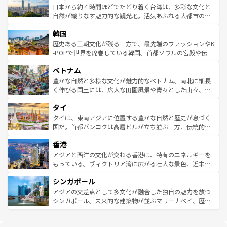
情報は
コンテンツ一覧
を参照してほしい。
人々、おいしいローカルフードやハワイアンミュージッ
ク）、タスマニアの美しい原生林やケアンズの熱帯雨林な
日本から約４時間ほどでたどり着く台湾は、多彩な文化と
ク、伝統的なフラダンスなど、すべてがハワイの魅力を彩
ど、見どころがたくさん。また、カフェやワイン、オージ
自然が織りなす魅力的な観光地。活気あふれる大都市の台
っている。訪れるたびに新しい発見と感動が待っているハ
ービーフなどの食文化も豊かで、美味しいものであふれて
北やノスタルジックな町並みが人気な九份（ジォウフェ
ワイを、存分に味わってほしい。 なお、新着のハワイ情報
韓国
いる。アクティビティも充実しており、サーフィンやダイ
ン）、静ひつな山岳地帯である台湾東部など、都市の喧騒
は
コンテンツ一覧
を参照してほしい。
ビング、ハイキングなど、アウトドア好きにはたまらな
と山間の静けさが共存しており、訪れる人に新しい発見と
歴史ある王朝文化が残る一方で、最先端のファッションやK
い。オーストラリアの多彩な魅力を存分に味わいつくそ
驚きをもたらしてくれる。また、奥深い台湾の食文化も魅
-POPで世界を席巻している韓国。首都ソウルの宮殿や伝統
う。 なお、新着のオーストラリア情報は
コンテンツ一覧
を
力で、夜市などの屋台グルメから高級料理、ヘルシーで美
家屋が並ぶエリアでは韓国の歴史と文化に浸ることがで
参照してほしい。
ベトナム
容にもいいと評判のスイーツなど、バラエティ豊かな料理
き、地方に足を延ばせば四季折々の自然美を楽しむことが
が味わえる。 なお、新着の台湾情報は
コンテンツ一覧
を参
できる。そして、キムチや焼肉、絶品のストリートフード
豊かな自然と多様な文化が魅力的なベトナム。南北に細長
照してほしい。
まで、さまざまな韓国料理が待っている。夜には、韓国な
く伸びる国土には、広大な田園風景や青々とした山々、世
らではのナイトライフも堪能できる。あたたかいホスピタ
界遺産に登録された壮大な自然景観が点在し、都市部では
タイ
リティに包まれながら、韓国の多彩な魅力を心ゆくまで味
急速な発展と共に伝統が息づく。ハノイの古い町並みやホ
わってみてほしい。 なお、新着の韓国情報は
コンテンツ一
ーチミン市のフランス統治時代の建物も、独特の雰囲気を
タイは、東南アジアに位置する豊かな自然と歴史が息づく
覧
を参照してほしい。
醸し出している。また、バラエティの豊かさとおいしさで
国だ。首都バンコクは高層ビルが立ち並ぶ一方、伝統的な
世界中の食通を魅了してやまないベトナム料理も魅力のひ
寺院や市場がいたるところに点在し、古きよき文化と現代
香港
とつ。フォーやバインミー、ベトナムコーヒーなどは、ぜ
の活気が交差している。北部ではチェンマイなどの山岳地
ひ現地で味わいたい。どの地域を訪れてもあたたかい人々
帯で自然と触れ合い、南部ではプーケットやクラビの美し
アジアと西洋の文化が交わる香港は、特有のエネルギーを
が旅行者を迎えてくれるので、きっと忘れられない旅にな
いビーチでリゾート気分を楽しむことができる。タイ料理
もっている。ヴィクトリア湾に広がる壮大な景色、近未来
るはずだ。 なお、新着のベトナム情報は
コンテンツ一覧
を
は世界的に有名で、屋台から高級レストランまで味覚を刺
的なアートスポット、そして歴史と現代が融合した町並
参照してほしい。
シンガポール
激する。気候は一年中温暖で、どの季節にも異なる楽しみ
み、どこを訪れても感動するはず。観光スポットが密集し
が待っている。親しみやすいタイの人々、仏教を中心とし
ており、効率よく見どころを回れるのも魅力。息をのむよ
アジアの交差点として多文化が融合した独自の魅力を放つ
た文化、そして多様な観光資源が、訪れる旅人を魅了し続
うな絶景から文化的な体験まで、香港を存分に楽しみ尽く
シンガポール。未来的な建築物が並ぶマリーナベイ、歴史
ける。 なお、新着のタイ情報は
コンテンツ一覧
を参照して
そう。 なお、新着の香港情報は
コンテンツ一覧
を参照して
と伝統を感じられるエスニックタウン、多数の緑豊かな公
ほしい。
ほしい。
園や自然保護区など、自然が調和した近代的な景観と文化