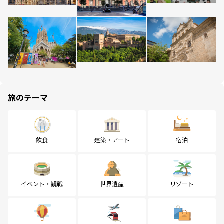
旅のテーマ
飲食
建築・アート
宿泊
イベント・観戦
世界遺産
リゾート