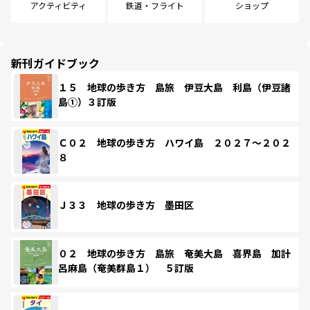
アクティビティ
鉄道・フライト
ショップ
新刊ガイドブック
１５ 地球の歩き方 島旅 伊豆大島 利島（伊豆諸
島①）３訂版
Ｃ０２ 地球の歩き方 ハワイ島 ２０２７～２０２
８
Ｊ３３ 地球の歩き方 墨田区
０２ 地球の歩き方 島旅 奄美大島 喜界島 加計
呂麻島（奄美群島１） ５訂版