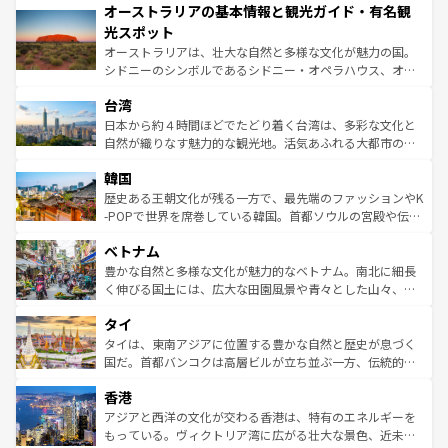
オーストラリアの基本情報と観光ガイド・有名観
部のニューオーリンズでは、音楽と美食が融合した独特の
ワイ島は見逃せない。また、定番の観光地といえばオアフ
文化が魅力。旅行者はアメリカの各地域で異なる魅力を楽
島だが、静かな自然を求めるならマウイ島やカウアイ島が
光スポット
しみながら、その多様性と豊かな歴史を感じることができ
おすすめ。エメラルドグリーンに輝く海をはじめ、豊かな
オーストラリアは、壮大な自然と多様な文化が魅力の国。
るだろう。車でのロードトリップや列車の旅も、アメリカ
文化や歴史が息づいている。「アロハスピリット」と呼ば
シドニーのシンボルであるシドニー・オペラハウス、オー
ならではの贅沢な旅のスタイルだ。 なお、新着のアメリカ
れるおもてなしの心で訪れる人々を迎えてくれるハワイの
ストラリア東海岸北部に広がる大サンゴ礁地帯グレートバ
情報は
コンテンツ一覧
を参照してほしい。
人々、おいしいローカルフードやハワイアンミュージッ
台湾
リアリーフや大陸中央部にそびえるウルル（エアーズロッ
ク、伝統的なフラダンスなど、すべてがハワイの魅力を彩
ク）、タスマニアの美しい原生林やケアンズの熱帯雨林な
日本から約４時間ほどでたどり着く台湾は、多彩な文化と
っている。訪れるたびに新しい発見と感動が待っているハ
ど、見どころがたくさん。また、カフェやワイン、オージ
自然が織りなす魅力的な観光地。活気あふれる大都市の台
ワイを、存分に味わってほしい。 なお、新着のハワイ情報
ービーフなどの食文化も豊かで、美味しいものであふれて
北やノスタルジックな町並みが人気な九份（ジォウフェ
は
コンテンツ一覧
を参照してほしい。
韓国
いる。アクティビティも充実しており、サーフィンやダイ
ン）、静ひつな山岳地帯である台湾東部など、都市の喧騒
ビング、ハイキングなど、アウトドア好きにはたまらな
と山間の静けさが共存しており、訪れる人に新しい発見と
歴史ある王朝文化が残る一方で、最先端のファッションやK
い。オーストラリアの多彩な魅力を存分に味わいつくそ
驚きをもたらしてくれる。また、奥深い台湾の食文化も魅
-POPで世界を席巻している韓国。首都ソウルの宮殿や伝統
う。 なお、新着のオーストラリア情報は
コンテンツ一覧
を
力で、夜市などの屋台グルメから高級料理、ヘルシーで美
家屋が並ぶエリアでは韓国の歴史と文化に浸ることがで
参照してほしい。
ベトナム
容にもいいと評判のスイーツなど、バラエティ豊かな料理
き、地方に足を延ばせば四季折々の自然美を楽しむことが
が味わえる。 なお、新着の台湾情報は
コンテンツ一覧
を参
できる。そして、キムチや焼肉、絶品のストリートフード
豊かな自然と多様な文化が魅力的なベトナム。南北に細長
照してほしい。
まで、さまざまな韓国料理が待っている。夜には、韓国な
く伸びる国土には、広大な田園風景や青々とした山々、世
らではのナイトライフも堪能できる。あたたかいホスピタ
界遺産に登録された壮大な自然景観が点在し、都市部では
タイ
リティに包まれながら、韓国の多彩な魅力を心ゆくまで味
急速な発展と共に伝統が息づく。ハノイの古い町並みやホ
わってみてほしい。 なお、新着の韓国情報は
コンテンツ一
ーチミン市のフランス統治時代の建物も、独特の雰囲気を
タイは、東南アジアに位置する豊かな自然と歴史が息づく
覧
を参照してほしい。
醸し出している。また、バラエティの豊かさとおいしさで
国だ。首都バンコクは高層ビルが立ち並ぶ一方、伝統的な
世界中の食通を魅了してやまないベトナム料理も魅力のひ
寺院や市場がいたるところに点在し、古きよき文化と現代
香港
とつ。フォーやバインミー、ベトナムコーヒーなどは、ぜ
の活気が交差している。北部ではチェンマイなどの山岳地
ひ現地で味わいたい。どの地域を訪れてもあたたかい人々
帯で自然と触れ合い、南部ではプーケットやクラビの美し
アジアと西洋の文化が交わる香港は、特有のエネルギーを
が旅行者を迎えてくれるので、きっと忘れられない旅にな
いビーチでリゾート気分を楽しむことができる。タイ料理
もっている。ヴィクトリア湾に広がる壮大な景色、近未来