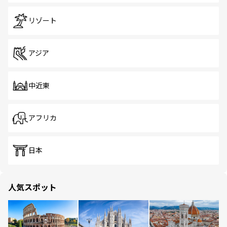
リゾート
アジア
中近東
アフリカ
日本
人気スポット