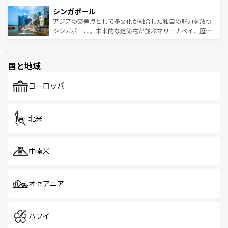
るはずだ。 なお、新着のベトナム情報は
コンテンツ一覧
を
は世界的に有名で、屋台から高級レストランまで味覚を刺
的なアートスポット、そして歴史と現代が融合した町並
参照してほしい。
シンガポール
激する。気候は一年中温暖で、どの季節にも異なる楽しみ
み、どこを訪れても感動するはず。観光スポットが密集し
が待っている。親しみやすいタイの人々、仏教を中心とし
ており、効率よく見どころを回れるのも魅力。息をのむよ
アジアの交差点として多文化が融合した独自の魅力を放つ
た文化、そして多様な観光資源が、訪れる旅人を魅了し続
うな絶景から文化的な体験まで、香港を存分に楽しみ尽く
シンガポール。未来的な建築物が並ぶマリーナベイ、歴史
ける。 なお、新着のタイ情報は
コンテンツ一覧
を参照して
そう。 なお、新着の香港情報は
コンテンツ一覧
を参照して
と伝統を感じられるエスニックタウン、多数の緑豊かな公
ほしい。
ほしい。
園や自然保護区など、自然が調和した近代的な景観と文化
の多様性あふれるカラフルな町は、どこを歩いても新しい
国と地域
発見がある。さらに、治安のよさや充実した公共交通機関
も、旅行者にとっては魅力的なポイント。グルメも豊富
で、ホーカーズは地元の風情を楽しめる外せないスポット
ヨーロッパ
だ。訪れる人を飽きさせないシンガポールで、多様な魅力
を体感しよう。 なお、新着のシンガポール情報は
コンテン
ツ一覧
を参照してほしい。
北米
中南米
オセアニア
ハワイ