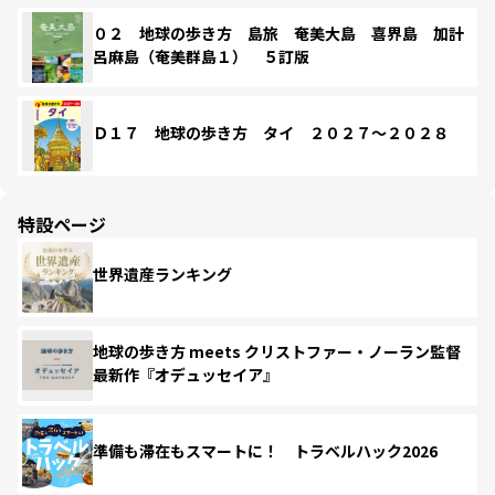
０２ 地球の歩き方 島旅 奄美大島 喜界島 加計
呂麻島（奄美群島１） ５訂版
Ｄ１７ 地球の歩き方 タイ ２０２７～２０２８
特設ページ
世界遺産ランキング
地球の歩き方 meets クリストファー・ノーラン監督
最新作『オデュッセイア』
準備も滞在もスマートに！ トラベルハック2026