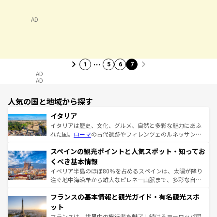
AD
…
1
5
6
7
AD
AD
人気の国と地域から探す
イタリア
イタリアは歴史、文化、グルメ、自然と多彩な魅力にあふ
れた国。
ローマ
の古代遺跡やフィレンツェのルネッサンス
美術、ヴェネツィアの運河など、歴史あるスポットはもち
スペインの観光ポイントと人気スポット・知ってお
ろん、トスカーナの美しい田園風景やアマルフィ海岸の絶
景など、自然景観も見逃せない。観光の合間には、本場の
くべき基本情報
ピザやパスタなど、絶品のイタリア料理を堪能することも
イベリア半島のほぼ80％を占めるスペインは、太陽が降り
できる。朝目覚めてから夜眠るまで、すべての瞬間を楽し
注ぐ地中海沿岸から雄大なピレネー山脈まで、多彩な自然
ませてくれるイタリアで、忘れられない旅をしてみよう！
と文化が詰まったヨーロッパ屈指の旅行先だ。多様な地域
なお、新着のイタリア情報は
コンテンツ一覧
を参照してほ
フランスの基本情報と観光ガイド・有名観光スポ
文化が根付くこの国では、情熱的なフラメンコ、熱気あふ
しい。
れる闘牛、そして美味しいタパスが生活の一部となってい
ット
る。首都マドリードの洗練された雰囲気や、バルセロナの
フランスは、世界中の旅行者を魅了し続けるヨーロッパ屈