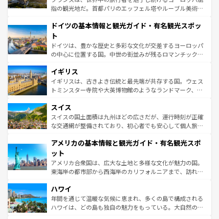
アートに溢れた街角から、地方では古代ローマ遺跡や中世
指の観光地だ。首都パリのエッフェル塔やルーブル美術館
の城塞都市、穏やかなビーチリゾートまで多彩な表情を見
といった象徴的なスポットから、田舎町の古風な美しさま
せる。地方によって風土や気候が異なるスペインはその個
ドイツの基本情報と観光ガイド・有名観光スポッ
で、幅広い魅力が詰まっている。華麗な宮殿、歴史的な大
性で訪れる人を魅了する。 なお、新着のスペイン情報は
コ
聖堂、美しいビーチ、そして豊かな自然が、訪れる者を心
ト
ンテンツ一覧
を参照してほしい。
から魅了する。また、フランスは美食の国としても知ら
ドイツは、豊かな歴史と多彩な文化が交差するヨーロッパ
れ、フランス料理はユネスコ無形文化遺産にも登録されて
の中心に位置する国。中世の街並みが残るロマンチック街
いる。シャンパンの発祥地であるランス、プロヴァンスの
道から、未来を先取りするようなモダンな都市まで多様な
香り高いラベンダー畑など、多彩な楽しみ方が可能だ。さ
イギリス
顔を持つこの国は、どこを歩いても飽きることがない。ベ
らに、パリ以外の地域にも魅力が溢れており、どの街角に
ルリンの文化的活気、バイエルン州のアルプスの絶景、そ
イギリスは、古きよき伝統と最先端が共存する国。ウェス
も豊かな歴史と文化が息づいている。パリ以外の個性あふ
してライン川沿いのワイン畑といった風景は必見。ビール
トミンスター寺院や大英博物館のようなランドマーク、歴
れる地方に足を運ぶとそれぞれで全く異なる文化を体験で
とソーセージを味わいながら地元の人と過ごす楽しい時間
史ある大学都市、美しい丘陵地帯や牧歌的な風景など、エ
きるだろう。 なお、新着のフランス情報は
コンテンツ一覧
スイス
は、お酒好きな人にはぜひ体験してほしい。 なお、新着の
リアごとに異なる魅力がある。また、優雅なアフタヌーン
を参照してほしい。
ドイツ情報は
コンテンツ一覧
を参照してほしい。
ティー、ビール好きにはたまらない英国パブ、サッカー観
スイスの国土面積は九州ほどの広さだが、運行時刻が正確
戦など、本場だからこそできる体験も豊富。イギリスを旅
な交通網が整備されており、初心者でも安心して個人旅行
して楽しみつくそう。 なお、新着のイギリス情報は
コンテ
を楽しめる。日本同様に時刻表どおりの旅が可能だ。中世
アメリカの基本情報と観光ガイド・有名観光スポ
ンツ一覧
を参照してほしい。
の建物がそのまま残る町や、スイスならではのユニークな
博物館もあり、アルプス観光だけでなく町歩きも満喫する
ット
ことができる。国民の所得が高いため物価も高いが、旅行
アメリカ合衆国は、広大な土地と多様な文化が魅力の国。
者向けの交通パス提供のサービスもあり、うまく活用すれ
東海岸の都市部から西海岸のカリフォルニアまで、訪れる
ば市内交通費無料で観光を楽しむこともできる。 なお、新
場所ごとに異なる風景と体験が待っている。ニューヨーク
着のスイス情報は
コンテンツ一覧
を参照してほしい。
ハワイ
のような巨大都市は、観光、ショッピング、エンターテイ
ンメントが詰まった刺激的なスポットだ。一方、アメリカ
年間を通じて温暖な気候に恵まれ、多くの島で構成される
西部には大自然が広がり、グランドキャニオンやイエロー
ハワイは、どの島も独自の魅力をもっている。大自然の神
ストーン国立公園といった絶景が堪能できる。さらに、南
秘を感じたいなら、火山が生み出した壮大な景観を誇るハ