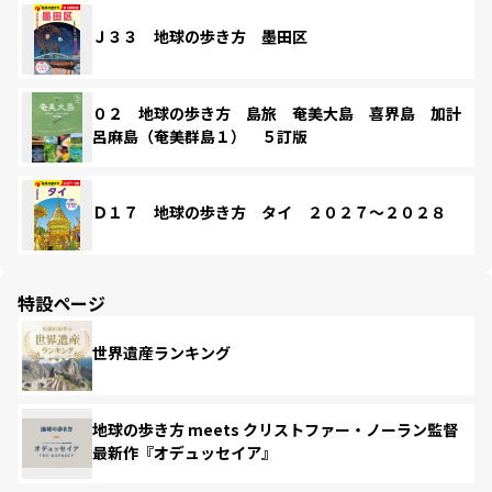
Ｊ３３ 地球の歩き方 墨田区
０２ 地球の歩き方 島旅 奄美大島 喜界島 加計
呂麻島（奄美群島１） ５訂版
Ｄ１７ 地球の歩き方 タイ ２０２７～２０２８
特設ページ
世界遺産ランキング
地球の歩き方 meets クリストファー・ノーラン監督
最新作『オデュッセイア』