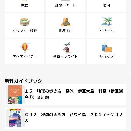
飲食
建築・アート
宿泊
イベント・観戦
世界遺産
リゾート
アクティビティ
鉄道・フライト
ショップ
新刊ガイドブック
１５ 地球の歩き方 島旅 伊豆大島 利島（伊豆諸
島①）３訂版
Ｃ０２ 地球の歩き方 ハワイ島 ２０２７～２０２
８