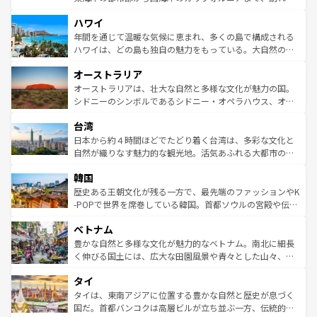
ば市内交通費無料で観光を楽しむこともできる。 なお、新
場所ごとに異なる風景と体験が待っている。ニューヨーク
着のスイス情報は
コンテンツ一覧
を参照してほしい。
ハワイ
のような巨大都市は、観光、ショッピング、エンターテイ
ンメントが詰まった刺激的なスポットだ。一方、アメリカ
年間を通じて温暖な気候に恵まれ、多くの島で構成される
西部には大自然が広がり、グランドキャニオンやイエロー
ハワイは、どの島も独自の魅力をもっている。大自然の神
ストーン国立公園といった絶景が堪能できる。さらに、南
秘を感じたいなら、火山が生み出した壮大な景観を誇るハ
オーストラリア
部のニューオーリンズでは、音楽と美食が融合した独特の
ワイ島は見逃せない。また、定番の観光地といえばオアフ
文化が魅力。旅行者はアメリカの各地域で異なる魅力を楽
島だが、静かな自然を求めるならマウイ島やカウアイ島が
オーストラリアは、壮大な自然と多様な文化が魅力の国。
しみながら、その多様性と豊かな歴史を感じることができ
おすすめ。エメラルドグリーンに輝く海をはじめ、豊かな
シドニーのシンボルであるシドニー・オペラハウス、オー
るだろう。車でのロードトリップや列車の旅も、アメリカ
文化や歴史が息づいている。「アロハスピリット」と呼ば
ストラリア東海岸北部に広がる大サンゴ礁地帯グレートバ
ならではの贅沢な旅のスタイルだ。 なお、新着のアメリカ
台湾
れるおもてなしの心で訪れる人々を迎えてくれるハワイの
リアリーフや大陸中央部にそびえるウルル（エアーズロッ
情報は
コンテンツ一覧
を参照してほしい。
人々、おいしいローカルフードやハワイアンミュージッ
ク）、タスマニアの美しい原生林やケアンズの熱帯雨林な
日本から約４時間ほどでたどり着く台湾は、多彩な文化と
ク、伝統的なフラダンスなど、すべてがハワイの魅力を彩
ど、見どころがたくさん。また、カフェやワイン、オージ
自然が織りなす魅力的な観光地。活気あふれる大都市の台
っている。訪れるたびに新しい発見と感動が待っているハ
ービーフなどの食文化も豊かで、美味しいものであふれて
北やノスタルジックな町並みが人気な九份（ジォウフェ
ワイを、存分に味わってほしい。 なお、新着のハワイ情報
韓国
いる。アクティビティも充実しており、サーフィンやダイ
ン）、静ひつな山岳地帯である台湾東部など、都市の喧騒
は
コンテンツ一覧
を参照してほしい。
ビング、ハイキングなど、アウトドア好きにはたまらな
と山間の静けさが共存しており、訪れる人に新しい発見と
歴史ある王朝文化が残る一方で、最先端のファッションやK
い。オーストラリアの多彩な魅力を存分に味わいつくそ
驚きをもたらしてくれる。また、奥深い台湾の食文化も魅
-POPで世界を席巻している韓国。首都ソウルの宮殿や伝統
う。 なお、新着のオーストラリア情報は
コンテンツ一覧
を
力で、夜市などの屋台グルメから高級料理、ヘルシーで美
家屋が並ぶエリアでは韓国の歴史と文化に浸ることがで
参照してほしい。
ベトナム
容にもいいと評判のスイーツなど、バラエティ豊かな料理
き、地方に足を延ばせば四季折々の自然美を楽しむことが
が味わえる。 なお、新着の台湾情報は
コンテンツ一覧
を参
できる。そして、キムチや焼肉、絶品のストリートフード
豊かな自然と多様な文化が魅力的なベトナム。南北に細長
照してほしい。
まで、さまざまな韓国料理が待っている。夜には、韓国な
く伸びる国土には、広大な田園風景や青々とした山々、世
らではのナイトライフも堪能できる。あたたかいホスピタ
界遺産に登録された壮大な自然景観が点在し、都市部では
タイ
リティに包まれながら、韓国の多彩な魅力を心ゆくまで味
急速な発展と共に伝統が息づく。ハノイの古い町並みやホ
わってみてほしい。 なお、新着の韓国情報は
コンテンツ一
ーチミン市のフランス統治時代の建物も、独特の雰囲気を
タイは、東南アジアに位置する豊かな自然と歴史が息づく
覧
を参照してほしい。
醸し出している。また、バラエティの豊かさとおいしさで
国だ。首都バンコクは高層ビルが立ち並ぶ一方、伝統的な