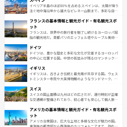
スペイン
ろん、トスカーナの美しい田園風景やアマルフィ海岸の絶
景など、自然景観も見逃せない。観光の合間には、本場の
イベリア半島のほぼ80％を占めるスペインは、太陽が降り
ピザやパスタなど、絶品のイタリア料理を堪能することも
注ぐ地中海沿岸から雄大なピレネー山脈まで、多彩な自然
できる。朝目覚めてから夜眠るまで、すべての瞬間を楽し
と文化が詰まったヨーロッパ屈指の旅行先だ。多様な地域
フランスの基本情報と観光ガイド・有名観光スポ
ませてくれるイタリアで、忘れられない旅をしてみよう！
文化が根付くこの国では、情熱的なフラメンコ、熱気あふ
なお、新着のイタリア情報は
コンテンツ一覧
を参照してほ
れる闘牛、そして美味しいタパスが生活の一部となってい
ット
しい。
る。首都マドリードの洗練された雰囲気や、バルセロナの
フランスは、世界中の旅行者を魅了し続けるヨーロッパ屈
アートに溢れた街角から、地方では古代ローマ遺跡や中世
指の観光地だ。首都パリのエッフェル塔やルーブル美術館
の城塞都市、穏やかなビーチリゾートまで多彩な表情を見
といった象徴的なスポットから、田舎町の古風な美しさま
せる。地方によって風土や気候が異なるスペインはその個
ドイツ
で、幅広い魅力が詰まっている。華麗な宮殿、歴史的な大
性で訪れる人を魅了する。 なお、新着のスペイン情報は
コ
聖堂、美しいビーチ、そして豊かな自然が、訪れる者を心
ドイツは、豊かな歴史と多彩な文化が交差するヨーロッパ
ンテンツ一覧
を参照してほしい。
から魅了する。また、フランスは美食の国としても知ら
の中心に位置する国。中世の街並みが残るロマンチック街
れ、フランス料理はユネスコ無形文化遺産にも登録されて
道から、未来を先取りするようなモダンな都市まで多様な
イギリス
いる。シャンパンの発祥地であるランス、プロヴァンスの
顔を持つこの国は、どこを歩いても飽きることがない。ベ
香り高いラベンダー畑など、多彩な楽しみ方が可能だ。さ
ルリンの文化的活気、バイエルン州のアルプスの絶景、そ
イギリスは、古きよき伝統と最先端が共存する国。ウェス
らに、パリ以外の地域にも魅力が溢れており、どの街角に
してライン川沿いのワイン畑といった風景は必見。ビール
トミンスター寺院や大英博物館のようなランドマーク、歴
も豊かな歴史と文化が息づいている。パリ以外の個性あふ
とソーセージを味わいながら地元の人と過ごす楽しい時間
史ある大学都市、美しい丘陵地帯や牧歌的な風景など、エ
れる地方に足を運ぶとそれぞれで全く異なる文化を体験で
スイス
は、お酒好きな人にはぜひ体験してほしい。 なお、新着の
リアごとに異なる魅力がある。また、優雅なアフタヌーン
きるだろう。 なお、新着のフランス情報は
コンテンツ一覧
ドイツ情報は
コンテンツ一覧
を参照してほしい。
ティー、ビール好きにはたまらない英国パブ、サッカー観
スイスの国土面積は九州ほどの広さだが、運行時刻が正確
を参照してほしい。
戦など、本場だからこそできる体験も豊富。イギリスを旅
な交通網が整備されており、初心者でも安心して個人旅行
して楽しみつくそう。 なお、新着のイギリス情報は
コンテ
を楽しめる。日本同様に時刻表どおりの旅が可能だ。中世
アメリカの基本情報と観光ガイド・有名観光スポ
ンツ一覧
を参照してほしい。
の建物がそのまま残る町や、スイスならではのユニークな
博物館もあり、アルプス観光だけでなく町歩きも満喫する
ット
ことができる。国民の所得が高いため物価も高いが、旅行
アメリカ合衆国は、広大な土地と多様な文化が魅力の国。
者向けの交通パス提供のサービスもあり、うまく活用すれ
東海岸の都市部から西海岸のカリフォルニアまで、訪れる