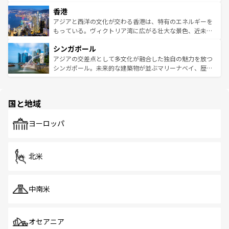
世界中の食通を魅了してやまないベトナム料理も魅力のひ
寺院や市場がいたるところに点在し、古きよき文化と現代
香港
とつ。フォーやバインミー、ベトナムコーヒーなどは、ぜ
の活気が交差している。北部ではチェンマイなどの山岳地
ひ現地で味わいたい。どの地域を訪れてもあたたかい人々
帯で自然と触れ合い、南部ではプーケットやクラビの美し
アジアと西洋の文化が交わる香港は、特有のエネルギーを
が旅行者を迎えてくれるので、きっと忘れられない旅にな
いビーチでリゾート気分を楽しむことができる。タイ料理
もっている。ヴィクトリア湾に広がる壮大な景色、近未来
るはずだ。 なお、新着のベトナム情報は
コンテンツ一覧
を
は世界的に有名で、屋台から高級レストランまで味覚を刺
的なアートスポット、そして歴史と現代が融合した町並
参照してほしい。
シンガポール
激する。気候は一年中温暖で、どの季節にも異なる楽しみ
み、どこを訪れても感動するはず。観光スポットが密集し
が待っている。親しみやすいタイの人々、仏教を中心とし
ており、効率よく見どころを回れるのも魅力。息をのむよ
アジアの交差点として多文化が融合した独自の魅力を放つ
た文化、そして多様な観光資源が、訪れる旅人を魅了し続
うな絶景から文化的な体験まで、香港を存分に楽しみ尽く
シンガポール。未来的な建築物が並ぶマリーナベイ、歴史
ける。 なお、新着のタイ情報は
コンテンツ一覧
を参照して
そう。 なお、新着の香港情報は
コンテンツ一覧
を参照して
と伝統を感じられるエスニックタウン、多数の緑豊かな公
ほしい。
ほしい。
園や自然保護区など、自然が調和した近代的な景観と文化
の多様性あふれるカラフルな町は、どこを歩いても新しい
国と地域
発見がある。さらに、治安のよさや充実した公共交通機関
も、旅行者にとっては魅力的なポイント。グルメも豊富
で、ホーカーズは地元の風情を楽しめる外せないスポット
ヨーロッパ
だ。訪れる人を飽きさせないシンガポールで、多様な魅力
を体感しよう。 なお、新着のシンガポール情報は
コンテン
ツ一覧
を参照してほしい。
北米
中南米
オセアニア