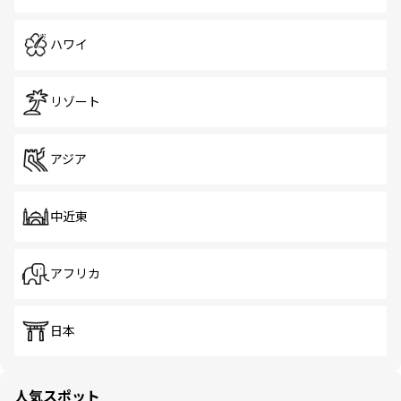
ハワイ
リゾート
アジア
中近東
アフリカ
日本
人気スポット