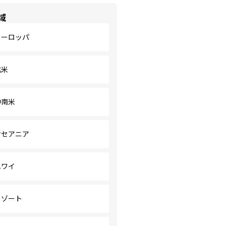
域
ヨーロッパ
北米
中南米
オセアニア
ハワイ
リゾート