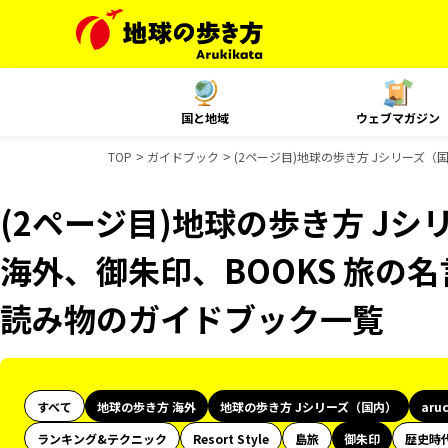
国と地域
ウェブマガジン
TOP
ガイドブック
(2ページ目)地球の歩き方 Jシリーズ（国
(2ページ目)地球の歩き方 Jシリ
海外、御朱印、BOOKS 旅の名
読み物のガイドブック一覧
すべて
地球の歩き方 海外
地球の歩き方 Jシリーズ（国内）
aru
ランキング&テクニック
Resort Style
島旅
御朱印
歴史時