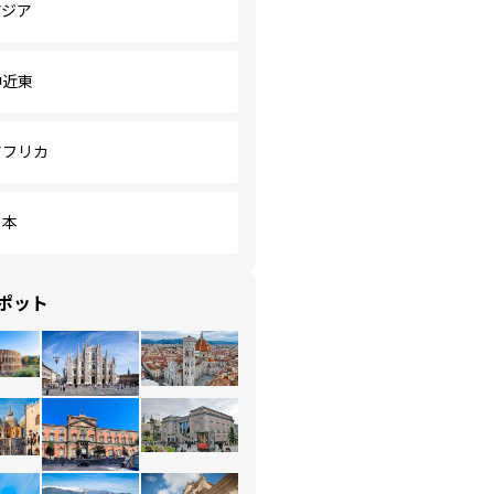
アジア
中近東
アフリカ
日本
ポット