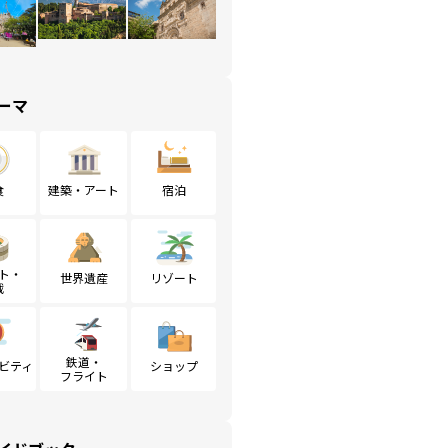
ーマ
食
建築・アート
宿泊
ト・
世界遺産
リゾート
戦
鉄道・
ビティ
ショップ
フライト