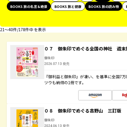
BOOKS 旅の名言＆絶景
BOOKS 旅と健康
BOOKS 旅の読み物
21〜40件/178件中 を表示
０７ 御朱印でめぐる全国の神社 週末
御朱印
2026.07.13 発売
『御利益と御朱印』が凄い、を基準に全国7万
ツウも納得の1冊です。
０８ 御朱印でめぐる高野山 三訂版
御朱印
2024.06.13 発売