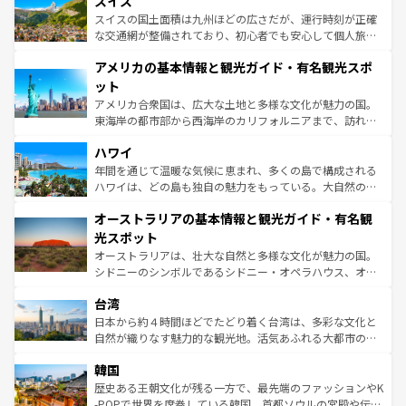
スイス
は、お酒好きな人にはぜひ体験してほしい。 なお、新着の
リアごとに異なる魅力がある。また、優雅なアフタヌーン
を参照してほしい。
ドイツ情報は
コンテンツ一覧
を参照してほしい。
ティー、ビール好きにはたまらない英国パブ、サッカー観
スイスの国土面積は九州ほどの広さだが、運行時刻が正確
戦など、本場だからこそできる体験も豊富。イギリスを旅
な交通網が整備されており、初心者でも安心して個人旅行
して楽しみつくそう。 なお、新着のイギリス情報は
コンテ
を楽しめる。日本同様に時刻表どおりの旅が可能だ。中世
アメリカの基本情報と観光ガイド・有名観光スポ
ンツ一覧
を参照してほしい。
の建物がそのまま残る町や、スイスならではのユニークな
博物館もあり、アルプス観光だけでなく町歩きも満喫する
ット
ことができる。国民の所得が高いため物価も高いが、旅行
アメリカ合衆国は、広大な土地と多様な文化が魅力の国。
者向けの交通パス提供のサービスもあり、うまく活用すれ
東海岸の都市部から西海岸のカリフォルニアまで、訪れる
ば市内交通費無料で観光を楽しむこともできる。 なお、新
場所ごとに異なる風景と体験が待っている。ニューヨーク
着のスイス情報は
コンテンツ一覧
を参照してほしい。
ハワイ
のような巨大都市は、観光、ショッピング、エンターテイ
ンメントが詰まった刺激的なスポットだ。一方、アメリカ
年間を通じて温暖な気候に恵まれ、多くの島で構成される
西部には大自然が広がり、グランドキャニオンやイエロー
ハワイは、どの島も独自の魅力をもっている。大自然の神
ストーン国立公園といった絶景が堪能できる。さらに、南
秘を感じたいなら、火山が生み出した壮大な景観を誇るハ
オーストラリアの基本情報と観光ガイド・有名観
部のニューオーリンズでは、音楽と美食が融合した独特の
ワイ島は見逃せない。また、定番の観光地といえばオアフ
文化が魅力。旅行者はアメリカの各地域で異なる魅力を楽
島だが、静かな自然を求めるならマウイ島やカウアイ島が
光スポット
しみながら、その多様性と豊かな歴史を感じることができ
おすすめ。エメラルドグリーンに輝く海をはじめ、豊かな
オーストラリアは、壮大な自然と多様な文化が魅力の国。
るだろう。車でのロードトリップや列車の旅も、アメリカ
文化や歴史が息づいている。「アロハスピリット」と呼ば
シドニーのシンボルであるシドニー・オペラハウス、オー
ならではの贅沢な旅のスタイルだ。 なお、新着のアメリカ
れるおもてなしの心で訪れる人々を迎えてくれるハワイの
ストラリア東海岸北部に広がる大サンゴ礁地帯グレートバ
情報は
コンテンツ一覧
を参照してほしい。
人々、おいしいローカルフードやハワイアンミュージッ
台湾
リアリーフや大陸中央部にそびえるウルル（エアーズロッ
ク、伝統的なフラダンスなど、すべてがハワイの魅力を彩
ク）、タスマニアの美しい原生林やケアンズの熱帯雨林な
日本から約４時間ほどでたどり着く台湾は、多彩な文化と
っている。訪れるたびに新しい発見と感動が待っているハ
ど、見どころがたくさん。また、カフェやワイン、オージ
自然が織りなす魅力的な観光地。活気あふれる大都市の台
ワイを、存分に味わってほしい。 なお、新着のハワイ情報
ービーフなどの食文化も豊かで、美味しいものであふれて
北やノスタルジックな町並みが人気な九份（ジォウフェ
は
コンテンツ一覧
を参照してほしい。
韓国
いる。アクティビティも充実しており、サーフィンやダイ
ン）、静ひつな山岳地帯である台湾東部など、都市の喧騒
ビング、ハイキングなど、アウトドア好きにはたまらな
と山間の静けさが共存しており、訪れる人に新しい発見と
歴史ある王朝文化が残る一方で、最先端のファッションやK
い。オーストラリアの多彩な魅力を存分に味わいつくそ
驚きをもたらしてくれる。また、奥深い台湾の食文化も魅
-POPで世界を席巻している韓国。首都ソウルの宮殿や伝統