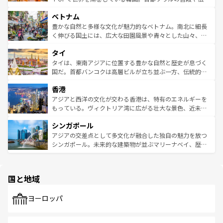
う。 なお、新着のオーストラリア情報は
コンテンツ一覧
を
力で、夜市などの屋台グルメから高級料理、ヘルシーで美
家屋が並ぶエリアでは韓国の歴史と文化に浸ることがで
参照してほしい。
ベトナム
容にもいいと評判のスイーツなど、バラエティ豊かな料理
き、地方に足を延ばせば四季折々の自然美を楽しむことが
が味わえる。 なお、新着の台湾情報は
コンテンツ一覧
を参
できる。そして、キムチや焼肉、絶品のストリートフード
豊かな自然と多様な文化が魅力的なベトナム。南北に細長
照してほしい。
まで、さまざまな韓国料理が待っている。夜には、韓国な
く伸びる国土には、広大な田園風景や青々とした山々、世
らではのナイトライフも堪能できる。あたたかいホスピタ
界遺産に登録された壮大な自然景観が点在し、都市部では
タイ
リティに包まれながら、韓国の多彩な魅力を心ゆくまで味
急速な発展と共に伝統が息づく。ハノイの古い町並みやホ
わってみてほしい。 なお、新着の韓国情報は
コンテンツ一
ーチミン市のフランス統治時代の建物も、独特の雰囲気を
タイは、東南アジアに位置する豊かな自然と歴史が息づく
覧
を参照してほしい。
醸し出している。また、バラエティの豊かさとおいしさで
国だ。首都バンコクは高層ビルが立ち並ぶ一方、伝統的な
世界中の食通を魅了してやまないベトナム料理も魅力のひ
寺院や市場がいたるところに点在し、古きよき文化と現代
香港
とつ。フォーやバインミー、ベトナムコーヒーなどは、ぜ
の活気が交差している。北部ではチェンマイなどの山岳地
ひ現地で味わいたい。どの地域を訪れてもあたたかい人々
帯で自然と触れ合い、南部ではプーケットやクラビの美し
アジアと西洋の文化が交わる香港は、特有のエネルギーを
が旅行者を迎えてくれるので、きっと忘れられない旅にな
いビーチでリゾート気分を楽しむことができる。タイ料理
もっている。ヴィクトリア湾に広がる壮大な景色、近未来
るはずだ。 なお、新着のベトナム情報は
コンテンツ一覧
を
は世界的に有名で、屋台から高級レストランまで味覚を刺
的なアートスポット、そして歴史と現代が融合した町並
参照してほしい。
シンガポール
激する。気候は一年中温暖で、どの季節にも異なる楽しみ
み、どこを訪れても感動するはず。観光スポットが密集し
が待っている。親しみやすいタイの人々、仏教を中心とし
ており、効率よく見どころを回れるのも魅力。息をのむよ
アジアの交差点として多文化が融合した独自の魅力を放つ
た文化、そして多様な観光資源が、訪れる旅人を魅了し続
うな絶景から文化的な体験まで、香港を存分に楽しみ尽く
シンガポール。未来的な建築物が並ぶマリーナベイ、歴史
ける。 なお、新着のタイ情報は
コンテンツ一覧
を参照して
そう。 なお、新着の香港情報は
コンテンツ一覧
を参照して
と伝統を感じられるエスニックタウン、多数の緑豊かな公
ほしい。
ほしい。
園や自然保護区など、自然が調和した近代的な景観と文化
の多様性あふれるカラフルな町は、どこを歩いても新しい
国と地域
発見がある。さらに、治安のよさや充実した公共交通機関
も、旅行者にとっては魅力的なポイント。グルメも豊富
で、ホーカーズは地元の風情を楽しめる外せないスポット
ヨーロッパ
だ。訪れる人を飽きさせないシンガポールで、多様な魅力
を体感しよう。 なお、新着のシンガポール情報は
コンテン