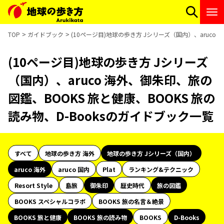
TOP
ガイドブック
(10ページ目)地球の歩き方 Jシリーズ（国内）、aruco
(10ページ目)地球の歩き方 Jシリーズ
（国内）、aruco 海外、御朱印、旅の
図鑑、BOOKS 旅と健康、BOOKS 旅の
読み物、D-Booksのガイドブック一覧
すべて
地球の歩き方 海外
地球の歩き方 Jシリーズ（国内）
aruco 海外
aruco 国内
Plat
ランキング&テクニック
Resort Style
島旅
御朱印
歴史時代
旅の図鑑
BOOKS スペシャルコラボ
BOOKS 旅の名言＆絶景
BOOKS 旅と健康
BOOKS 旅の読み物
BOOKS
D-Books