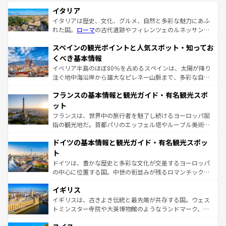
イタリア
イタリアは歴史、文化、グルメ、自然と多彩な魅力にあふ
れた国。
ローマ
の古代遺跡やフィレンツェのルネッサンス
美術、ヴェネツィアの運河など、歴史あるスポットはもち
スペインの観光ポイントと人気スポット・知ってお
ろん、トスカーナの美しい田園風景やアマルフィ海岸の絶
景など、自然景観も見逃せない。観光の合間には、本場の
くべき基本情報
ピザやパスタなど、絶品のイタリア料理を堪能することも
イベリア半島のほぼ80％を占めるスペインは、太陽が降り
できる。朝目覚めてから夜眠るまで、すべての瞬間を楽し
注ぐ地中海沿岸から雄大なピレネー山脈まで、多彩な自然
ませてくれるイタリアで、忘れられない旅をしてみよう！
と文化が詰まったヨーロッパ屈指の旅行先だ。多様な地域
なお、新着のイタリア情報は
コンテンツ一覧
を参照してほ
フランスの基本情報と観光ガイド・有名観光スポ
文化が根付くこの国では、情熱的なフラメンコ、熱気あふ
しい。
れる闘牛、そして美味しいタパスが生活の一部となってい
ット
る。首都マドリードの洗練された雰囲気や、バルセロナの
フランスは、世界中の旅行者を魅了し続けるヨーロッパ屈
アートに溢れた街角から、地方では古代ローマ遺跡や中世
指の観光地だ。首都パリのエッフェル塔やルーブル美術館
の城塞都市、穏やかなビーチリゾートまで多彩な表情を見
といった象徴的なスポットから、田舎町の古風な美しさま
せる。地方によって風土や気候が異なるスペインはその個
ドイツの基本情報と観光ガイド・有名観光スポッ
で、幅広い魅力が詰まっている。華麗な宮殿、歴史的な大
性で訪れる人を魅了する。 なお、新着のスペイン情報は
コ
聖堂、美しいビーチ、そして豊かな自然が、訪れる者を心
ト
ンテンツ一覧
を参照してほしい。
から魅了する。また、フランスは美食の国としても知ら
ドイツは、豊かな歴史と多彩な文化が交差するヨーロッパ
れ、フランス料理はユネスコ無形文化遺産にも登録されて
の中心に位置する国。中世の街並みが残るロマンチック街
いる。シャンパンの発祥地であるランス、プロヴァンスの
道から、未来を先取りするようなモダンな都市まで多様な
香り高いラベンダー畑など、多彩な楽しみ方が可能だ。さ
イギリス
顔を持つこの国は、どこを歩いても飽きることがない。ベ
らに、パリ以外の地域にも魅力が溢れており、どの街角に
ルリンの文化的活気、バイエルン州のアルプスの絶景、そ
イギリスは、古きよき伝統と最先端が共存する国。ウェス
も豊かな歴史と文化が息づいている。パリ以外の個性あふ
してライン川沿いのワイン畑といった風景は必見。ビール
トミンスター寺院や大英博物館のようなランドマーク、歴
れる地方に足を運ぶとそれぞれで全く異なる文化を体験で
とソーセージを味わいながら地元の人と過ごす楽しい時間
史ある大学都市、美しい丘陵地帯や牧歌的な風景など、エ
きるだろう。 なお、新着のフランス情報は
コンテンツ一覧