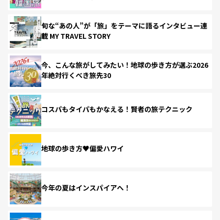
旬な“あの人”が「旅」をテーマに語るインタビュー連
載 MY TRAVEL STORY
今、こんな旅がしてみたい！地球の歩き方が選ぶ2026
年絶対行くべき旅先30
コスパもタイパもかなえる！賢者の旅テクニック
地球の歩き方♥偏愛ハワイ
今年の夏はインスパイアへ！