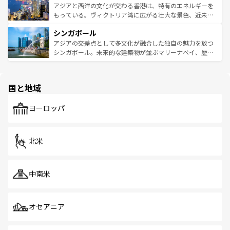
ひ現地で味わいたい。どの地域を訪れてもあたたかい人々
帯で自然と触れ合い、南部ではプーケットやクラビの美し
アジアと西洋の文化が交わる香港は、特有のエネルギーを
が旅行者を迎えてくれるので、きっと忘れられない旅にな
いビーチでリゾート気分を楽しむことができる。タイ料理
もっている。ヴィクトリア湾に広がる壮大な景色、近未来
るはずだ。 なお、新着のベトナム情報は
コンテンツ一覧
を
は世界的に有名で、屋台から高級レストランまで味覚を刺
的なアートスポット、そして歴史と現代が融合した町並
参照してほしい。
シンガポール
激する。気候は一年中温暖で、どの季節にも異なる楽しみ
み、どこを訪れても感動するはず。観光スポットが密集し
が待っている。親しみやすいタイの人々、仏教を中心とし
ており、効率よく見どころを回れるのも魅力。息をのむよ
アジアの交差点として多文化が融合した独自の魅力を放つ
た文化、そして多様な観光資源が、訪れる旅人を魅了し続
うな絶景から文化的な体験まで、香港を存分に楽しみ尽く
シンガポール。未来的な建築物が並ぶマリーナベイ、歴史
ける。 なお、新着のタイ情報は
コンテンツ一覧
を参照して
そう。 なお、新着の香港情報は
コンテンツ一覧
を参照して
と伝統を感じられるエスニックタウン、多数の緑豊かな公
ほしい。
ほしい。
園や自然保護区など、自然が調和した近代的な景観と文化
の多様性あふれるカラフルな町は、どこを歩いても新しい
国と地域
発見がある。さらに、治安のよさや充実した公共交通機関
も、旅行者にとっては魅力的なポイント。グルメも豊富
で、ホーカーズは地元の風情を楽しめる外せないスポット
ヨーロッパ
だ。訪れる人を飽きさせないシンガポールで、多様な魅力
を体感しよう。 なお、新着のシンガポール情報は
コンテン
ツ一覧
を参照してほしい。
北米
中南米
オセアニア