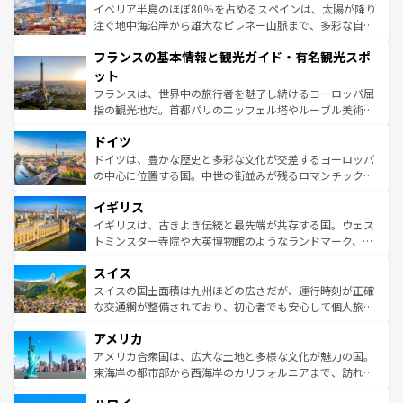
景など、自然景観も見逃せない。観光の合間には、本場の
イベリア半島のほぼ80％を占めるスペインは、太陽が降り
ピザやパスタなど、絶品のイタリア料理を堪能することも
注ぐ地中海沿岸から雄大なピレネー山脈まで、多彩な自然
できる。朝目覚めてから夜眠るまで、すべての瞬間を楽し
と文化が詰まったヨーロッパ屈指の旅行先だ。多様な地域
フランスの基本情報と観光ガイド・有名観光スポ
ませてくれるイタリアで、忘れられない旅をしてみよう！
文化が根付くこの国では、情熱的なフラメンコ、熱気あふ
なお、新着のイタリア情報は
コンテンツ一覧
を参照してほ
れる闘牛、そして美味しいタパスが生活の一部となってい
ット
しい。
る。首都マドリードの洗練された雰囲気や、バルセロナの
フランスは、世界中の旅行者を魅了し続けるヨーロッパ屈
アートに溢れた街角から、地方では古代ローマ遺跡や中世
指の観光地だ。首都パリのエッフェル塔やルーブル美術館
の城塞都市、穏やかなビーチリゾートまで多彩な表情を見
といった象徴的なスポットから、田舎町の古風な美しさま
せる。地方によって風土や気候が異なるスペインはその個
ドイツ
で、幅広い魅力が詰まっている。華麗な宮殿、歴史的な大
性で訪れる人を魅了する。 なお、新着のスペイン情報は
コ
聖堂、美しいビーチ、そして豊かな自然が、訪れる者を心
ドイツは、豊かな歴史と多彩な文化が交差するヨーロッパ
ンテンツ一覧
を参照してほしい。
から魅了する。また、フランスは美食の国としても知ら
の中心に位置する国。中世の街並みが残るロマンチック街
れ、フランス料理はユネスコ無形文化遺産にも登録されて
道から、未来を先取りするようなモダンな都市まで多様な
イギリス
いる。シャンパンの発祥地であるランス、プロヴァンスの
顔を持つこの国は、どこを歩いても飽きることがない。ベ
香り高いラベンダー畑など、多彩な楽しみ方が可能だ。さ
ルリンの文化的活気、バイエルン州のアルプスの絶景、そ
イギリスは、古きよき伝統と最先端が共存する国。ウェス
らに、パリ以外の地域にも魅力が溢れており、どの街角に
してライン川沿いのワイン畑といった風景は必見。ビール
トミンスター寺院や大英博物館のようなランドマーク、歴
も豊かな歴史と文化が息づいている。パリ以外の個性あふ
とソーセージを味わいながら地元の人と過ごす楽しい時間
史ある大学都市、美しい丘陵地帯や牧歌的な風景など、エ
れる地方に足を運ぶとそれぞれで全く異なる文化を体験で
スイス
は、お酒好きな人にはぜひ体験してほしい。 なお、新着の
リアごとに異なる魅力がある。また、優雅なアフタヌーン
きるだろう。 なお、新着のフランス情報は
コンテンツ一覧
ドイツ情報は
コンテンツ一覧
を参照してほしい。
ティー、ビール好きにはたまらない英国パブ、サッカー観
スイスの国土面積は九州ほどの広さだが、運行時刻が正確
を参照してほしい。
戦など、本場だからこそできる体験も豊富。イギリスを旅
な交通網が整備されており、初心者でも安心して個人旅行
して楽しみつくそう。 なお、新着のイギリス情報は
コンテ
を楽しめる。日本同様に時刻表どおりの旅が可能だ。中世
アメリカ
ンツ一覧
を参照してほしい。
の建物がそのまま残る町や、スイスならではのユニークな
博物館もあり、アルプス観光だけでなく町歩きも満喫する
アメリカ合衆国は、広大な土地と多様な文化が魅力の国。
ことができる。国民の所得が高いため物価も高いが、旅行
東海岸の都市部から西海岸のカリフォルニアまで、訪れる
者向けの交通パス提供のサービスもあり、うまく活用すれ
場所ごとに異なる風景と体験が待っている。ニューヨーク