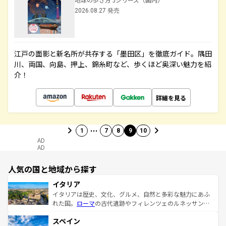
2026.08.27 発売
江戸の面影と新名所が共存する「墨田区」を徹底ガイド。隅田
川、両国、向島、押上、錦糸町など、歩くほど奥深い魅力を紹
介！
詳細を見る
…
1
7
8
9
10
AD
AD
人気の国と地域から探す
イタリア
イタリアは歴史、文化、グルメ、自然と多彩な魅力にあふ
れた国。
ローマ
の古代遺跡やフィレンツェのルネッサンス
美術、ヴェネツィアの運河など、歴史あるスポットはもち
スペイン
ろん、トスカーナの美しい田園風景やアマルフィ海岸の絶