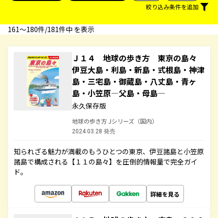
絞り込み条件を追加
161〜180件/181件中 を表示
Ｊ１４ 地球の歩き方 東京の島々
伊豆大島・利島・新島・式根島・神津
島・三宅島・御蔵島・八丈島・青ヶ
島・小笠原―父島・母島―
永久保存版
地球の歩き方 Jシリーズ（国内）
2024.03.28 発売
知られざる魅力が満載のもうひとつの東京、伊豆諸島と小笠原
諸島で構成される【１１の島々】を圧倒的情報量で完全ガイ
ド。
詳細を見る