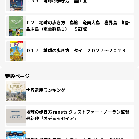
Ｊ３３ 地球の歩き方 墨田区
０２ 地球の歩き方 島旅 奄美大島 喜界島 加計
呂麻島（奄美群島１） ５訂版
Ｄ１７ 地球の歩き方 タイ ２０２７～２０２８
特設ページ
世界遺産ランキング
地球の歩き方 meets クリストファー・ノーラン監督
最新作『オデュッセイア』