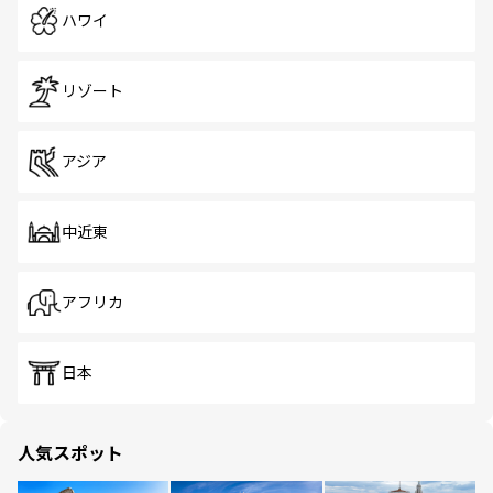
ハワイ
リゾート
アジア
中近東
アフリカ
日本
人気スポット