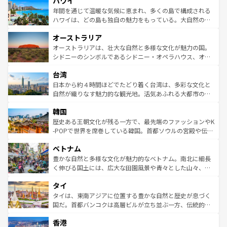
ハワイ
ば市内交通費無料で観光を楽しむこともできる。 なお、新
のような巨大都市は、観光、ショッピング、エンターテイ
着のスイス情報は
コンテンツ一覧
を参照してほしい。
ンメントが詰まった刺激的なスポットだ。一方、アメリカ
年間を通じて温暖な気候に恵まれ、多くの島で構成される
西部には大自然が広がり、グランドキャニオンやイエロー
ハワイは、どの島も独自の魅力をもっている。大自然の神
ストーン国立公園といった絶景が堪能できる。さらに、南
秘を感じたいなら、火山が生み出した壮大な景観を誇るハ
オーストラリア
部のニューオーリンズでは、音楽と美食が融合した独特の
ワイ島は見逃せない。また、定番の観光地といえばオアフ
文化が魅力。旅行者はアメリカの各地域で異なる魅力を楽
島だが、静かな自然を求めるならマウイ島やカウアイ島が
オーストラリアは、壮大な自然と多様な文化が魅力の国。
しみながら、その多様性と豊かな歴史を感じることができ
おすすめ。エメラルドグリーンに輝く海をはじめ、豊かな
シドニーのシンボルであるシドニー・オペラハウス、オー
るだろう。車でのロードトリップや列車の旅も、アメリカ
文化や歴史が息づいている。「アロハスピリット」と呼ば
ストラリア東海岸北部に広がる大サンゴ礁地帯グレートバ
ならではの贅沢な旅のスタイルだ。 なお、新着のアメリカ
台湾
れるおもてなしの心で訪れる人々を迎えてくれるハワイの
リアリーフや大陸中央部にそびえるウルル（エアーズロッ
情報は
コンテンツ一覧
を参照してほしい。
人々、おいしいローカルフードやハワイアンミュージッ
ク）、タスマニアの美しい原生林やケアンズの熱帯雨林な
日本から約４時間ほどでたどり着く台湾は、多彩な文化と
ク、伝統的なフラダンスなど、すべてがハワイの魅力を彩
ど、見どころがたくさん。また、カフェやワイン、オージ
自然が織りなす魅力的な観光地。活気あふれる大都市の台
っている。訪れるたびに新しい発見と感動が待っているハ
ービーフなどの食文化も豊かで、美味しいものであふれて
北やノスタルジックな町並みが人気な九份（ジォウフェ
ワイを、存分に味わってほしい。 なお、新着のハワイ情報
韓国
いる。アクティビティも充実しており、サーフィンやダイ
ン）、静ひつな山岳地帯である台湾東部など、都市の喧騒
は
コンテンツ一覧
を参照してほしい。
ビング、ハイキングなど、アウトドア好きにはたまらな
と山間の静けさが共存しており、訪れる人に新しい発見と
歴史ある王朝文化が残る一方で、最先端のファッションやK
い。オーストラリアの多彩な魅力を存分に味わいつくそ
驚きをもたらしてくれる。また、奥深い台湾の食文化も魅
-POPで世界を席巻している韓国。首都ソウルの宮殿や伝統
う。 なお、新着のオーストラリア情報は
コンテンツ一覧
を
力で、夜市などの屋台グルメから高級料理、ヘルシーで美
家屋が並ぶエリアでは韓国の歴史と文化に浸ることがで
参照してほしい。
ベトナム
容にもいいと評判のスイーツなど、バラエティ豊かな料理
き、地方に足を延ばせば四季折々の自然美を楽しむことが
が味わえる。 なお、新着の台湾情報は
コンテンツ一覧
を参
できる。そして、キムチや焼肉、絶品のストリートフード
豊かな自然と多様な文化が魅力的なベトナム。南北に細長
照してほしい。
まで、さまざまな韓国料理が待っている。夜には、韓国な
く伸びる国土には、広大な田園風景や青々とした山々、世
らではのナイトライフも堪能できる。あたたかいホスピタ
界遺産に登録された壮大な自然景観が点在し、都市部では
タイ
リティに包まれながら、韓国の多彩な魅力を心ゆくまで味
急速な発展と共に伝統が息づく。ハノイの古い町並みやホ
わってみてほしい。 なお、新着の韓国情報は
コンテンツ一
ーチミン市のフランス統治時代の建物も、独特の雰囲気を
タイは、東南アジアに位置する豊かな自然と歴史が息づく
覧
を参照してほしい。
醸し出している。また、バラエティの豊かさとおいしさで
国だ。首都バンコクは高層ビルが立ち並ぶ一方、伝統的な
世界中の食通を魅了してやまないベトナム料理も魅力のひ
寺院や市場がいたるところに点在し、古きよき文化と現代
香港
とつ。フォーやバインミー、ベトナムコーヒーなどは、ぜ
の活気が交差している。北部ではチェンマイなどの山岳地