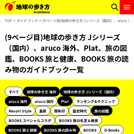
TOP
ガイドブック
(9ページ目)地球の歩き方 Jシリーズ（国内）、aruco 海
(9ページ目)地球の歩き方 Jシリーズ
（国内）、aruco 海外、Plat、旅の図
鑑、BOOKS 旅と健康、BOOKS 旅の読
み物のガイドブック一覧
すべて
地球の歩き方 海外
地球の歩き方 Jシリーズ（国内）
aruco 海外
aruco 国内
Plat
ランキング&テクニック
Resort Style
島旅
御朱印
歴史時代
旅の図鑑
BOOKS スペシャルコラボ
BOOKS 旅の名言＆絶景
BOOKS 旅と健康
BOOKS 旅の読み物
BOOKS
D-Books