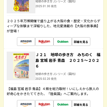
地球の歩き方 Jシリーズ（国内）
2025.01.30 発売
２０２５年万博開催で盛り上がる大阪の食・歴史・文化からデ
ィープな体験まで深堀りした、地元愛満載の【大阪の旅事典】
が登場！
詳細を見る
Ｊ２１ 地球の歩き方 みちのく 福
島 宮城 岩手 青森 ２０２５～２０２
６
地球の歩き方 Jシリーズ（国内）
2025.02.20 発売
【福島 宮城 岩手 青森】４県を総力取材！いにしえから旅人の
好奇心をかきたててきた、「陸奥国」へご案内します。
詳細を見る