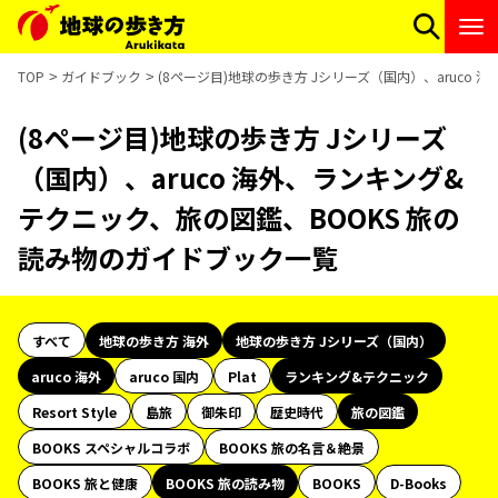
TOP
ガイドブック
(8ページ目)地球の歩き方 Jシリーズ（国内）、aruco
(8ページ目)地球の歩き方 Jシリーズ
（国内）、aruco 海外、ランキング&
テクニック、旅の図鑑、BOOKS 旅の
読み物のガイドブック一覧
すべて
地球の歩き方 海外
地球の歩き方 Jシリーズ（国内）
aruco 海外
aruco 国内
Plat
ランキング&テクニック
Resort Style
島旅
御朱印
歴史時代
旅の図鑑
BOOKS スペシャルコラボ
BOOKS 旅の名言＆絶景
BOOKS 旅と健康
BOOKS 旅の読み物
BOOKS
D-Books