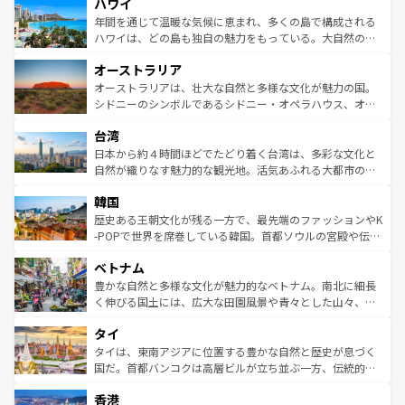
ハワイ
ば市内交通費無料で観光を楽しむこともできる。 なお、新
のような巨大都市は、観光、ショッピング、エンターテイ
着のスイス情報は
コンテンツ一覧
を参照してほしい。
ンメントが詰まった刺激的なスポットだ。一方、アメリカ
年間を通じて温暖な気候に恵まれ、多くの島で構成される
西部には大自然が広がり、グランドキャニオンやイエロー
ハワイは、どの島も独自の魅力をもっている。大自然の神
ストーン国立公園といった絶景が堪能できる。さらに、南
秘を感じたいなら、火山が生み出した壮大な景観を誇るハ
オーストラリア
部のニューオーリンズでは、音楽と美食が融合した独特の
ワイ島は見逃せない。また、定番の観光地といえばオアフ
文化が魅力。旅行者はアメリカの各地域で異なる魅力を楽
島だが、静かな自然を求めるならマウイ島やカウアイ島が
オーストラリアは、壮大な自然と多様な文化が魅力の国。
しみながら、その多様性と豊かな歴史を感じることができ
おすすめ。エメラルドグリーンに輝く海をはじめ、豊かな
シドニーのシンボルであるシドニー・オペラハウス、オー
るだろう。車でのロードトリップや列車の旅も、アメリカ
文化や歴史が息づいている。「アロハスピリット」と呼ば
ストラリア東海岸北部に広がる大サンゴ礁地帯グレートバ
ならではの贅沢な旅のスタイルだ。 なお、新着のアメリカ
台湾
れるおもてなしの心で訪れる人々を迎えてくれるハワイの
リアリーフや大陸中央部にそびえるウルル（エアーズロッ
情報は
コンテンツ一覧
を参照してほしい。
人々、おいしいローカルフードやハワイアンミュージッ
ク）、タスマニアの美しい原生林やケアンズの熱帯雨林な
日本から約４時間ほどでたどり着く台湾は、多彩な文化と
ク、伝統的なフラダンスなど、すべてがハワイの魅力を彩
ど、見どころがたくさん。また、カフェやワイン、オージ
自然が織りなす魅力的な観光地。活気あふれる大都市の台
っている。訪れるたびに新しい発見と感動が待っているハ
ービーフなどの食文化も豊かで、美味しいものであふれて
北やノスタルジックな町並みが人気な九份（ジォウフェ
ワイを、存分に味わってほしい。 なお、新着のハワイ情報
韓国
いる。アクティビティも充実しており、サーフィンやダイ
ン）、静ひつな山岳地帯である台湾東部など、都市の喧騒
は
コンテンツ一覧
を参照してほしい。
ビング、ハイキングなど、アウトドア好きにはたまらな
と山間の静けさが共存しており、訪れる人に新しい発見と
歴史ある王朝文化が残る一方で、最先端のファッションやK
い。オーストラリアの多彩な魅力を存分に味わいつくそ
驚きをもたらしてくれる。また、奥深い台湾の食文化も魅
-POPで世界を席巻している韓国。首都ソウルの宮殿や伝統
う。 なお、新着のオーストラリア情報は
コンテンツ一覧
を
力で、夜市などの屋台グルメから高級料理、ヘルシーで美
家屋が並ぶエリアでは韓国の歴史と文化に浸ることがで
参照してほしい。
ベトナム
容にもいいと評判のスイーツなど、バラエティ豊かな料理
き、地方に足を延ばせば四季折々の自然美を楽しむことが
が味わえる。 なお、新着の台湾情報は
コンテンツ一覧
を参
できる。そして、キムチや焼肉、絶品のストリートフード
豊かな自然と多様な文化が魅力的なベトナム。南北に細長
照してほしい。
まで、さまざまな韓国料理が待っている。夜には、韓国な
く伸びる国土には、広大な田園風景や青々とした山々、世
らではのナイトライフも堪能できる。あたたかいホスピタ
界遺産に登録された壮大な自然景観が点在し、都市部では
タイ
リティに包まれながら、韓国の多彩な魅力を心ゆくまで味
急速な発展と共に伝統が息づく。ハノイの古い町並みやホ
わってみてほしい。 なお、新着の韓国情報は
コンテンツ一
ーチミン市のフランス統治時代の建物も、独特の雰囲気を
タイは、東南アジアに位置する豊かな自然と歴史が息づく
覧
を参照してほしい。
醸し出している。また、バラエティの豊かさとおいしさで
国だ。首都バンコクは高層ビルが立ち並ぶ一方、伝統的な
世界中の食通を魅了してやまないベトナム料理も魅力のひ
寺院や市場がいたるところに点在し、古きよき文化と現代
香港
とつ。フォーやバインミー、ベトナムコーヒーなどは、ぜ
の活気が交差している。北部ではチェンマイなどの山岳地