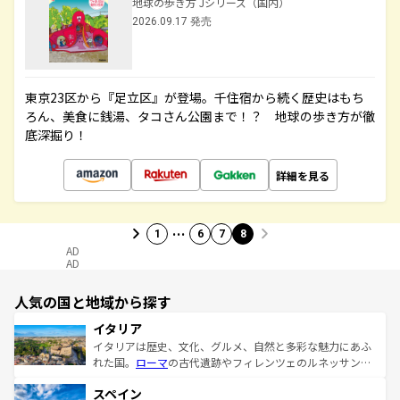
地球の歩き方 Jシリーズ（国内）
2026.09.17 発売
東京23区から『足立区』が登場。千住宿から続く歴史はもち
ろん、美食に銭湯、タコさん公園まで！？ 地球の歩き方が徹
底深掘り！
詳細を見る
…
1
6
7
8
AD
AD
人気の国と地域から探す
イタリア
イタリアは歴史、文化、グルメ、自然と多彩な魅力にあふ
れた国。
ローマ
の古代遺跡やフィレンツェのルネッサンス
美術、ヴェネツィアの運河など、歴史あるスポットはもち
スペイン
ろん、トスカーナの美しい田園風景やアマルフィ海岸の絶