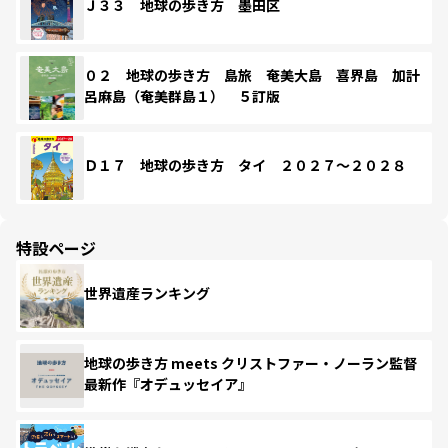
Ｊ３３ 地球の歩き方 墨田区
０２ 地球の歩き方 島旅 奄美大島 喜界島 加計
呂麻島（奄美群島１） ５訂版
Ｄ１７ 地球の歩き方 タイ ２０２７～２０２８
特設ページ
世界遺産ランキング
地球の歩き方 meets クリストファー・ノーラン監督
最新作『オデュッセイア』