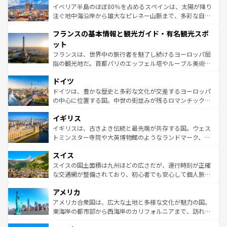
景など、自然景観も見逃せない。観光の合間には、本場の
イベリア半島のほぼ80％を占めるスペインは、太陽が降り
ピザやパスタなど、絶品のイタリア料理を堪能することも
注ぐ地中海沿岸から雄大なピレネー山脈まで、多彩な自然
できる。朝目覚めてから夜眠るまで、すべての瞬間を楽し
と文化が詰まったヨーロッパ屈指の旅行先だ。多様な地域
フランスの基本情報と観光ガイド・有名観光スポ
ませてくれるイタリアで、忘れられない旅をしてみよう！
文化が根付くこの国では、情熱的なフラメンコ、熱気あふ
なお、新着のイタリア情報は
コンテンツ一覧
を参照してほ
れる闘牛、そして美味しいタパスが生活の一部となってい
ット
しい。
る。首都マドリードの洗練された雰囲気や、バルセロナの
フランスは、世界中の旅行者を魅了し続けるヨーロッパ屈
アートに溢れた街角から、地方では古代ローマ遺跡や中世
指の観光地だ。首都パリのエッフェル塔やルーブル美術館
の城塞都市、穏やかなビーチリゾートまで多彩な表情を見
といった象徴的なスポットから、田舎町の古風な美しさま
せる。地方によって風土や気候が異なるスペインはその個
ドイツ
で、幅広い魅力が詰まっている。華麗な宮殿、歴史的な大
性で訪れる人を魅了する。 なお、新着のスペイン情報は
コ
聖堂、美しいビーチ、そして豊かな自然が、訪れる者を心
ドイツは、豊かな歴史と多彩な文化が交差するヨーロッパ
ンテンツ一覧
を参照してほしい。
から魅了する。また、フランスは美食の国としても知ら
の中心に位置する国。中世の街並みが残るロマンチック街
れ、フランス料理はユネスコ無形文化遺産にも登録されて
道から、未来を先取りするようなモダンな都市まで多様な
イギリス
いる。シャンパンの発祥地であるランス、プロヴァンスの
顔を持つこの国は、どこを歩いても飽きることがない。ベ
香り高いラベンダー畑など、多彩な楽しみ方が可能だ。さ
ルリンの文化的活気、バイエルン州のアルプスの絶景、そ
イギリスは、古きよき伝統と最先端が共存する国。ウェス
らに、パリ以外の地域にも魅力が溢れており、どの街角に
してライン川沿いのワイン畑といった風景は必見。ビール
トミンスター寺院や大英博物館のようなランドマーク、歴
も豊かな歴史と文化が息づいている。パリ以外の個性あふ
とソーセージを味わいながら地元の人と過ごす楽しい時間
史ある大学都市、美しい丘陵地帯や牧歌的な風景など、エ
れる地方に足を運ぶとそれぞれで全く異なる文化を体験で
スイス
は、お酒好きな人にはぜひ体験してほしい。 なお、新着の
リアごとに異なる魅力がある。また、優雅なアフタヌーン
きるだろう。 なお、新着のフランス情報は
コンテンツ一覧
ドイツ情報は
コンテンツ一覧
を参照してほしい。
ティー、ビール好きにはたまらない英国パブ、サッカー観
スイスの国土面積は九州ほどの広さだが、運行時刻が正確
を参照してほしい。
戦など、本場だからこそできる体験も豊富。イギリスを旅
な交通網が整備されており、初心者でも安心して個人旅行
して楽しみつくそう。 なお、新着のイギリス情報は
コンテ
を楽しめる。日本同様に時刻表どおりの旅が可能だ。中世
アメリカ
ンツ一覧
を参照してほしい。
の建物がそのまま残る町や、スイスならではのユニークな
博物館もあり、アルプス観光だけでなく町歩きも満喫する
アメリカ合衆国は、広大な土地と多様な文化が魅力の国。
ことができる。国民の所得が高いため物価も高いが、旅行
東海岸の都市部から西海岸のカリフォルニアまで、訪れる
者向けの交通パス提供のサービスもあり、うまく活用すれ
場所ごとに異なる風景と体験が待っている。ニューヨーク