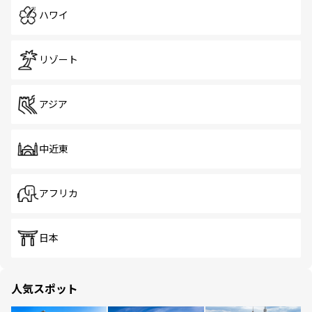
ハワイ
リゾート
アジア
中近東
アフリカ
日本
人気スポット