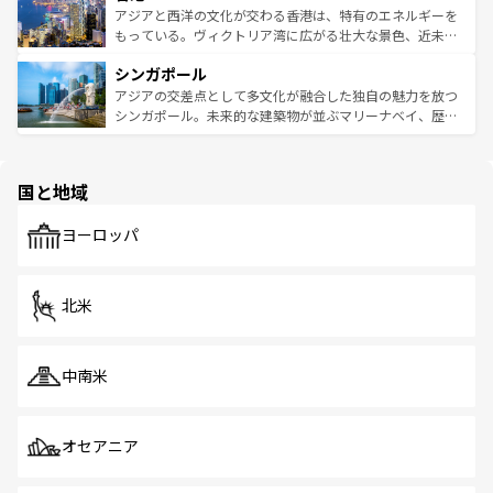
ひ現地で味わいたい。どの地域を訪れてもあたたかい人々
帯で自然と触れ合い、南部ではプーケットやクラビの美し
アジアと西洋の文化が交わる香港は、特有のエネルギーを
が旅行者を迎えてくれるので、きっと忘れられない旅にな
いビーチでリゾート気分を楽しむことができる。タイ料理
もっている。ヴィクトリア湾に広がる壮大な景色、近未来
るはずだ。 なお、新着のベトナム情報は
コンテンツ一覧
を
は世界的に有名で、屋台から高級レストランまで味覚を刺
的なアートスポット、そして歴史と現代が融合した町並
参照してほしい。
シンガポール
激する。気候は一年中温暖で、どの季節にも異なる楽しみ
み、どこを訪れても感動するはず。観光スポットが密集し
が待っている。親しみやすいタイの人々、仏教を中心とし
ており、効率よく見どころを回れるのも魅力。息をのむよ
アジアの交差点として多文化が融合した独自の魅力を放つ
た文化、そして多様な観光資源が、訪れる旅人を魅了し続
うな絶景から文化的な体験まで、香港を存分に楽しみ尽く
シンガポール。未来的な建築物が並ぶマリーナベイ、歴史
ける。 なお、新着のタイ情報は
コンテンツ一覧
を参照して
そう。 なお、新着の香港情報は
コンテンツ一覧
を参照して
と伝統を感じられるエスニックタウン、多数の緑豊かな公
ほしい。
ほしい。
園や自然保護区など、自然が調和した近代的な景観と文化
の多様性あふれるカラフルな町は、どこを歩いても新しい
国と地域
発見がある。さらに、治安のよさや充実した公共交通機関
も、旅行者にとっては魅力的なポイント。グルメも豊富
で、ホーカーズは地元の風情を楽しめる外せないスポット
ヨーロッパ
だ。訪れる人を飽きさせないシンガポールで、多様な魅力
を体感しよう。 なお、新着のシンガポール情報は
コンテン
ツ一覧
を参照してほしい。
北米
中南米
オセアニア