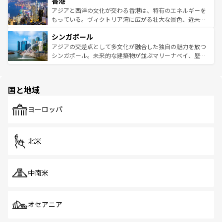
香港
とつ。フォーやバインミー、ベトナムコーヒーなどは、ぜ
の活気が交差している。北部ではチェンマイなどの山岳地
ひ現地で味わいたい。どの地域を訪れてもあたたかい人々
帯で自然と触れ合い、南部ではプーケットやクラビの美し
アジアと西洋の文化が交わる香港は、特有のエネルギーを
が旅行者を迎えてくれるので、きっと忘れられない旅にな
いビーチでリゾート気分を楽しむことができる。タイ料理
もっている。ヴィクトリア湾に広がる壮大な景色、近未来
るはずだ。 なお、新着のベトナム情報は
コンテンツ一覧
を
は世界的に有名で、屋台から高級レストランまで味覚を刺
的なアートスポット、そして歴史と現代が融合した町並
参照してほしい。
シンガポール
激する。気候は一年中温暖で、どの季節にも異なる楽しみ
み、どこを訪れても感動するはず。観光スポットが密集し
が待っている。親しみやすいタイの人々、仏教を中心とし
ており、効率よく見どころを回れるのも魅力。息をのむよ
アジアの交差点として多文化が融合した独自の魅力を放つ
た文化、そして多様な観光資源が、訪れる旅人を魅了し続
うな絶景から文化的な体験まで、香港を存分に楽しみ尽く
シンガポール。未来的な建築物が並ぶマリーナベイ、歴史
ける。 なお、新着のタイ情報は
コンテンツ一覧
を参照して
そう。 なお、新着の香港情報は
コンテンツ一覧
を参照して
と伝統を感じられるエスニックタウン、多数の緑豊かな公
ほしい。
ほしい。
園や自然保護区など、自然が調和した近代的な景観と文化
の多様性あふれるカラフルな町は、どこを歩いても新しい
国と地域
発見がある。さらに、治安のよさや充実した公共交通機関
も、旅行者にとっては魅力的なポイント。グルメも豊富
で、ホーカーズは地元の風情を楽しめる外せないスポット
ヨーロッパ
だ。訪れる人を飽きさせないシンガポールで、多様な魅力
を体感しよう。 なお、新着のシンガポール情報は
コンテン
ツ一覧
を参照してほしい。
北米
中南米
オセアニア