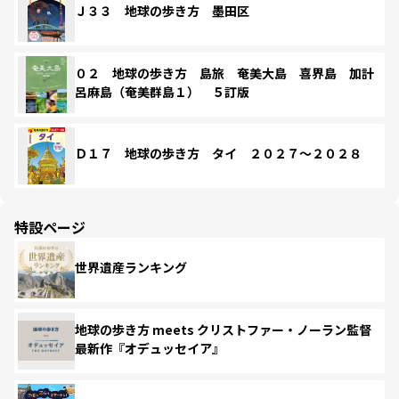
Ｊ３３ 地球の歩き方 墨田区
０２ 地球の歩き方 島旅 奄美大島 喜界島 加計
呂麻島（奄美群島１） ５訂版
Ｄ１７ 地球の歩き方 タイ ２０２７～２０２８
特設ページ
世界遺産ランキング
地球の歩き方 meets クリストファー・ノーラン監督
最新作『オデュッセイア』