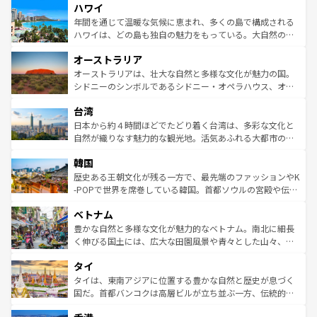
ハワイ
ば市内交通費無料で観光を楽しむこともできる。 なお、新
のような巨大都市は、観光、ショッピング、エンターテイ
着のスイス情報は
コンテンツ一覧
を参照してほしい。
ンメントが詰まった刺激的なスポットだ。一方、アメリカ
年間を通じて温暖な気候に恵まれ、多くの島で構成される
西部には大自然が広がり、グランドキャニオンやイエロー
ハワイは、どの島も独自の魅力をもっている。大自然の神
ストーン国立公園といった絶景が堪能できる。さらに、南
秘を感じたいなら、火山が生み出した壮大な景観を誇るハ
オーストラリア
部のニューオーリンズでは、音楽と美食が融合した独特の
ワイ島は見逃せない。また、定番の観光地といえばオアフ
文化が魅力。旅行者はアメリカの各地域で異なる魅力を楽
島だが、静かな自然を求めるならマウイ島やカウアイ島が
オーストラリアは、壮大な自然と多様な文化が魅力の国。
しみながら、その多様性と豊かな歴史を感じることができ
おすすめ。エメラルドグリーンに輝く海をはじめ、豊かな
シドニーのシンボルであるシドニー・オペラハウス、オー
るだろう。車でのロードトリップや列車の旅も、アメリカ
文化や歴史が息づいている。「アロハスピリット」と呼ば
ストラリア東海岸北部に広がる大サンゴ礁地帯グレートバ
ならではの贅沢な旅のスタイルだ。 なお、新着のアメリカ
台湾
れるおもてなしの心で訪れる人々を迎えてくれるハワイの
リアリーフや大陸中央部にそびえるウルル（エアーズロッ
情報は
コンテンツ一覧
を参照してほしい。
人々、おいしいローカルフードやハワイアンミュージッ
ク）、タスマニアの美しい原生林やケアンズの熱帯雨林な
日本から約４時間ほどでたどり着く台湾は、多彩な文化と
ク、伝統的なフラダンスなど、すべてがハワイの魅力を彩
ど、見どころがたくさん。また、カフェやワイン、オージ
自然が織りなす魅力的な観光地。活気あふれる大都市の台
っている。訪れるたびに新しい発見と感動が待っているハ
ービーフなどの食文化も豊かで、美味しいものであふれて
北やノスタルジックな町並みが人気な九份（ジォウフェ
ワイを、存分に味わってほしい。 なお、新着のハワイ情報
韓国
いる。アクティビティも充実しており、サーフィンやダイ
ン）、静ひつな山岳地帯である台湾東部など、都市の喧騒
は
コンテンツ一覧
を参照してほしい。
ビング、ハイキングなど、アウトドア好きにはたまらな
と山間の静けさが共存しており、訪れる人に新しい発見と
歴史ある王朝文化が残る一方で、最先端のファッションやK
い。オーストラリアの多彩な魅力を存分に味わいつくそ
驚きをもたらしてくれる。また、奥深い台湾の食文化も魅
-POPで世界を席巻している韓国。首都ソウルの宮殿や伝統
う。 なお、新着のオーストラリア情報は
コンテンツ一覧
を
力で、夜市などの屋台グルメから高級料理、ヘルシーで美
家屋が並ぶエリアでは韓国の歴史と文化に浸ることがで
参照してほしい。
ベトナム
容にもいいと評判のスイーツなど、バラエティ豊かな料理
き、地方に足を延ばせば四季折々の自然美を楽しむことが
が味わえる。 なお、新着の台湾情報は
コンテンツ一覧
を参
できる。そして、キムチや焼肉、絶品のストリートフード
豊かな自然と多様な文化が魅力的なベトナム。南北に細長
照してほしい。
まで、さまざまな韓国料理が待っている。夜には、韓国な
く伸びる国土には、広大な田園風景や青々とした山々、世
らではのナイトライフも堪能できる。あたたかいホスピタ
界遺産に登録された壮大な自然景観が点在し、都市部では
タイ
リティに包まれながら、韓国の多彩な魅力を心ゆくまで味
急速な発展と共に伝統が息づく。ハノイの古い町並みやホ
わってみてほしい。 なお、新着の韓国情報は
コンテンツ一
ーチミン市のフランス統治時代の建物も、独特の雰囲気を
タイは、東南アジアに位置する豊かな自然と歴史が息づく
覧
を参照してほしい。
醸し出している。また、バラエティの豊かさとおいしさで
国だ。首都バンコクは高層ビルが立ち並ぶ一方、伝統的な
世界中の食通を魅了してやまないベトナム料理も魅力のひ
寺院や市場がいたるところに点在し、古きよき文化と現代