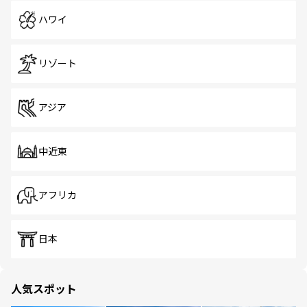
ハワイ
リゾート
アジア
中近東
アフリカ
日本
人気スポット