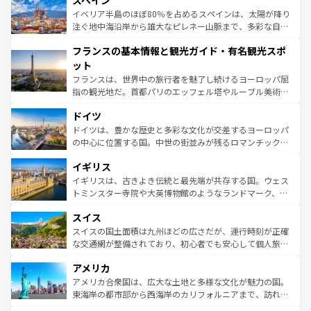
スペイン
ろん、トスカーナの美しい田園風景やアマルフィ海岸の絶
景など、自然景観も見逃せない。観光の合間には、本場の
イベリア半島のほぼ80％を占めるスペインは、太陽が降り
ピザやパスタなど、絶品のイタリア料理を堪能することも
注ぐ地中海沿岸から雄大なピレネー山脈まで、多彩な自然
できる。朝目覚めてから夜眠るまで、すべての瞬間を楽し
と文化が詰まったヨーロッパ屈指の旅行先だ。多様な地域
フランスの基本情報と観光ガイド・有名観光スポ
ませてくれるイタリアで、忘れられない旅をしてみよう！
文化が根付くこの国では、情熱的なフラメンコ、熱気あふ
なお、新着のイタリア情報は
コンテンツ一覧
を参照してほ
れる闘牛、そして美味しいタパスが生活の一部となってい
ット
しい。
る。首都マドリードの洗練された雰囲気や、バルセロナの
フランスは、世界中の旅行者を魅了し続けるヨーロッパ屈
アートに溢れた街角から、地方では古代ローマ遺跡や中世
指の観光地だ。首都パリのエッフェル塔やルーブル美術館
の城塞都市、穏やかなビーチリゾートまで多彩な表情を見
といった象徴的なスポットから、田舎町の古風な美しさま
せる。地方によって風土や気候が異なるスペインはその個
ドイツ
で、幅広い魅力が詰まっている。華麗な宮殿、歴史的な大
性で訪れる人を魅了する。 なお、新着のスペイン情報は
コ
聖堂、美しいビーチ、そして豊かな自然が、訪れる者を心
ドイツは、豊かな歴史と多彩な文化が交差するヨーロッパ
ンテンツ一覧
を参照してほしい。
から魅了する。また、フランスは美食の国としても知ら
の中心に位置する国。中世の街並みが残るロマンチック街
れ、フランス料理はユネスコ無形文化遺産にも登録されて
道から、未来を先取りするようなモダンな都市まで多様な
イギリス
いる。シャンパンの発祥地であるランス、プロヴァンスの
顔を持つこの国は、どこを歩いても飽きることがない。ベ
香り高いラベンダー畑など、多彩な楽しみ方が可能だ。さ
ルリンの文化的活気、バイエルン州のアルプスの絶景、そ
イギリスは、古きよき伝統と最先端が共存する国。ウェス
らに、パリ以外の地域にも魅力が溢れており、どの街角に
してライン川沿いのワイン畑といった風景は必見。ビール
トミンスター寺院や大英博物館のようなランドマーク、歴
も豊かな歴史と文化が息づいている。パリ以外の個性あふ
とソーセージを味わいながら地元の人と過ごす楽しい時間
史ある大学都市、美しい丘陵地帯や牧歌的な風景など、エ
れる地方に足を運ぶとそれぞれで全く異なる文化を体験で
スイス
は、お酒好きな人にはぜひ体験してほしい。 なお、新着の
リアごとに異なる魅力がある。また、優雅なアフタヌーン
きるだろう。 なお、新着のフランス情報は
コンテンツ一覧
ドイツ情報は
コンテンツ一覧
を参照してほしい。
ティー、ビール好きにはたまらない英国パブ、サッカー観
スイスの国土面積は九州ほどの広さだが、運行時刻が正確
を参照してほしい。
戦など、本場だからこそできる体験も豊富。イギリスを旅
な交通網が整備されており、初心者でも安心して個人旅行
して楽しみつくそう。 なお、新着のイギリス情報は
コンテ
を楽しめる。日本同様に時刻表どおりの旅が可能だ。中世
アメリカ
ンツ一覧
を参照してほしい。
の建物がそのまま残る町や、スイスならではのユニークな
博物館もあり、アルプス観光だけでなく町歩きも満喫する
アメリカ合衆国は、広大な土地と多様な文化が魅力の国。
ことができる。国民の所得が高いため物価も高いが、旅行
東海岸の都市部から西海岸のカリフォルニアまで、訪れる
者向けの交通パス提供のサービスもあり、うまく活用すれ
場所ごとに異なる風景と体験が待っている。ニューヨーク