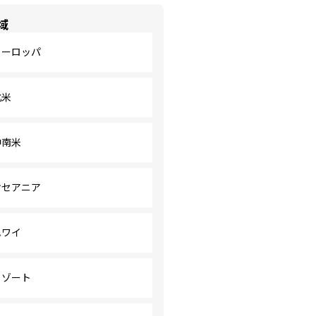
域
ヨーロッパ
北米
中南米
オセアニア
ハワイ
リゾート