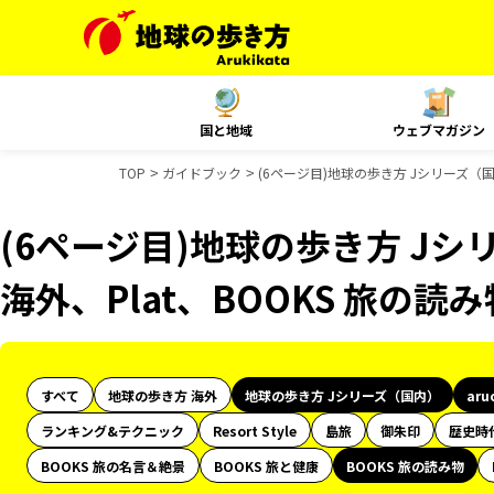
国と地域
ウェブマガジン
TOP
ガイドブック
(6ページ目)地球の歩き方 Jシリーズ（国
(6ページ目)地球の歩き方 Jシリ
海外、Plat、BOOKS 旅の
すべて
地球の歩き方 海外
地球の歩き方 Jシリーズ（国内）
aru
ランキング&テクニック
Resort Style
島旅
御朱印
歴史時
BOOKS 旅の名言＆絶景
BOOKS 旅と健康
BOOKS 旅の読み物