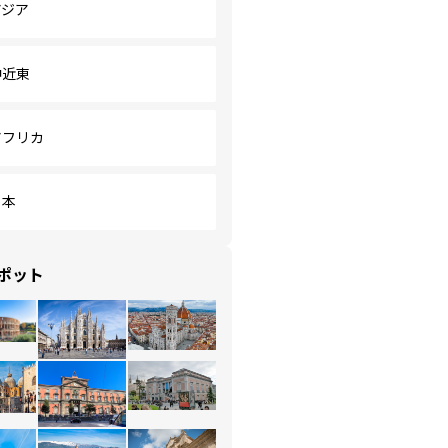
アジア
中近東
アフリカ
日本
ポット