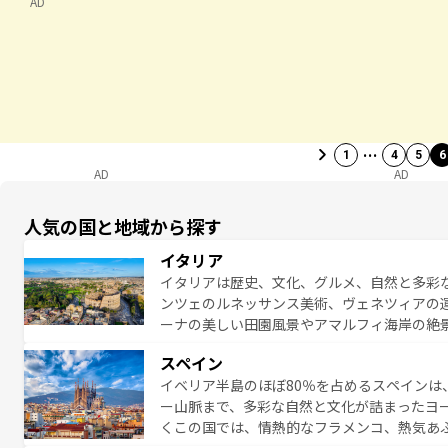
AD
…
1
4
5
6
AD
AD
人気の国と地域から探す
イタリア
イタリアは歴史、文化、グルメ、自然と多彩
ンツェのルネッサンス美術、ヴェネツィアの
ーナの美しい田園風景やアマルフィ海岸の絶
は、本場のピザやパスタなど、絶品のイタリ
スペイン
夜眠るまで、すべての瞬間を楽しませてくれ
イベリア半島のほぼ80％を占めるスペインは
なお、新着のイタリア情報は
コンテンツ一覧
ー山脈まで、多彩な自然と文化が詰まったヨ
くこの国では、情熱的なフラメンコ、熱気あ