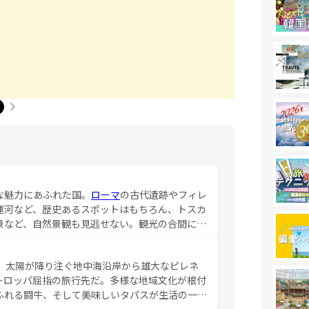
な魅力にあふれた国。
ローマ
の古代遺跡やフィレ
運河など、歴史あるスポットはもちろん、トスカ
景など、自然景観も見逃せない。観光の合間に
ア料理を堪能することもできる。朝目覚めてから
るイタリアで、忘れられない旅をしてみよう！
、太陽が降り注ぐ地中海沿岸から雄大なピレネ
を参照してほしい。
ーロッパ屈指の旅行先だ。多様な地域文化が根付
ふれる闘牛、そして美味しいタパスが生活の一部