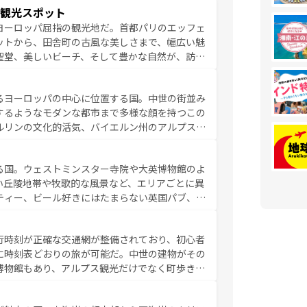
雰囲気や、バルセロナのアートに溢れた街角か
観光スポット
市、穏やかなビーチリゾートまで多彩な表情を見
ヨーロッパ屈指の観光地だ。首都パリのエッフェ
はその個性で訪れる人を魅了する。 なお、
ットから、田舎町の古風な美しさまで、幅広い魅
してほしい。
聖堂、美しいビーチ、そして豊かな自然が、訪れ
食の国としても知られ、フランス料理はユネスコ
ンの発祥地であるランス、プロヴァンスの香り高
るヨーロッパの中心に位置する国。中世の街並み
だ。さらに、パリ以外の地域にも魅力が溢れてお
するようなモダンな都市まで多様な顔を持つこの
ている。パリ以外の個性あふれる地方に足を運ぶ
ルリンの文化的活気、バイエルン州のアルプスの
とそれぞれで全く異なる文化を体験できるだろう。 なお、新着のフランス情報は
コンテンツ
た風景は必見。ビールとソーセージを味わいなが
ひ体験してほしい。 なお、新着のド
る国。ウェストミンスター寺院や大英博物館のよ
。
い丘陵地帯や牧歌的な風景など、エリアごとに異
ティー、ビール好きにはたまらない英国パブ、サ
豊富。イギリスを旅して楽しみつくそう。 な
参照してほしい。
行時刻が正確な交通網が整備されており、初心者
に時刻表どおりの旅が可能だ。中世の建物がその
博物館もあり、アルプス観光だけでなく町歩きも
め物価も高いが、旅行者向けの交通パス提供のサ
観光を楽しむこともできる。 なお、新着