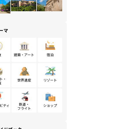
ーマ
食
建築・アート
宿泊
ト・
世界遺産
リゾート
戦
鉄道・
ビティ
ショップ
フライト