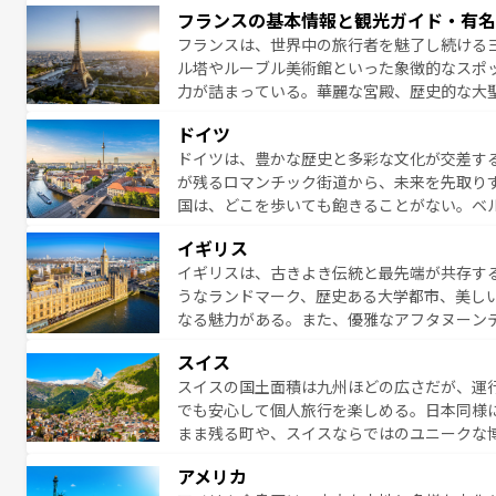
となっている。首都マドリードの洗練された
フランスの基本情報と観光ガイド・有名
ら、地方では古代ローマ遺跡や中世の城塞都
フランスは、世界中の旅行者を魅了し続ける
せる。地方によって風土や気候が異なるスペイン
ル塔やルーブル美術館といった象徴的なスポ
新着のスペイン情報は
コンテンツ一覧
を参照
力が詰まっている。華麗な宮殿、歴史的な大
る者を心から魅了する。また、フランスは美
ドイツ
無形文化遺産にも登録されている。シャンパ
ドイツは、豊かな歴史と多彩な文化が交差す
いラベンダー畑など、多彩な楽しみ方が可能
が残るロマンチック街道から、未来を先取り
り、どの街角にも豊かな歴史と文化が息づい
国は、どこを歩いても飽きることがない。ベ
絶景、そしてライン川沿いのワイン畑といっ
一覧
を参照してほしい。
イギリス
ら地元の人と過ごす楽しい時間は、お酒好きな人にはぜ
イギリスは、古きよき伝統と最先端が共存す
イツ情報は
コンテンツ一覧
を参照してほしい
うなランドマーク、歴史ある大学都市、美し
なる魅力がある。また、優雅なアフタヌーン
ッカー観戦など、本場だからこそできる体験も
スイス
お、新着のイギリス情報は
コンテンツ一覧
を
スイスの国土面積は九州ほどの広さだが、運
でも安心して個人旅行を楽しめる。日本同様
まま残る町や、スイスならではのユニークな
満喫することができる。国民の所得が高いた
アメリカ
ービスもあり、うまく活用すれば市内交通費無料で