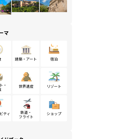
ーマ
食
建築・アート
宿泊
ト・
世界遺産
リゾート
戦
鉄道・
ビティ
ショップ
フライト