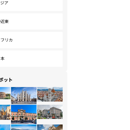
アジア
中近東
アフリカ
日本
ポット