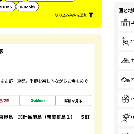
BOOKS
D-Books
国と地
絞り込み条件を追加
版
並ぶ古都・京都。季節を楽しみながらお寺をめぐ
詳細を見る
喜界島 加計呂麻島（奄美群島１） ５訂