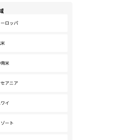
域
ヨーロッパ
北米
中南米
オセアニア
ハワイ
リゾート