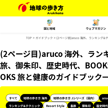
国と地域
ウェブマガジン
TOP
ガイドブック
(2ページ目)aruco 海外、ランキン
(2ページ目)aruco 海外、
旅、御朱印、歴史時代、BOOK
OKS 旅と健康のガイドブック
すべて
地球の歩き方 海外
地球の歩き方 Jシリーズ（国内）
aru
ランキング&テクニック
Resort Style
島旅
御朱印
歴史時代