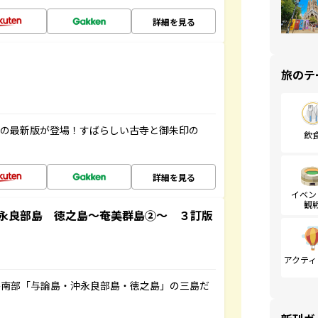
詳細を見る
旅のテ
寺の最新版が登場！すばらしい古寺と御朱印の
飲
詳細を見る
イベン
観
永良部島 徳之島～奄美群島②～ ３訂版
アクティ
島南部「与論島・沖永良部島・徳之島」の三島だ