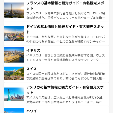
なお、新着のイタリア情報は
コンテンツ一覧
を参照してほ
フランスの基本情報と観光ガイド・有名観光スポ
文化が根付くこの国では、情熱的なフラメンコ、熱気あふ
しい。
れる闘牛、そして美味しいタパスが生活の一部となってい
ット
る。首都マドリードの洗練された雰囲気や、バルセロナの
フランスは、世界中の旅行者を魅了し続けるヨーロッパ屈
アートに溢れた街角から、地方では古代ローマ遺跡や中世
指の観光地だ。首都パリのエッフェル塔やルーブル美術館
の城塞都市、穏やかなビーチリゾートまで多彩な表情を見
といった象徴的なスポットから、田舎町の古風な美しさま
せる。地方によって風土や気候が異なるスペインはその個
ドイツの基本情報と観光ガイド・有名観光スポッ
で、幅広い魅力が詰まっている。華麗な宮殿、歴史的な大
性で訪れる人を魅了する。 なお、新着のスペイン情報は
コ
聖堂、美しいビーチ、そして豊かな自然が、訪れる者を心
ト
ンテンツ一覧
を参照してほしい。
から魅了する。また、フランスは美食の国としても知ら
ドイツは、豊かな歴史と多彩な文化が交差するヨーロッパ
れ、フランス料理はユネスコ無形文化遺産にも登録されて
の中心に位置する国。中世の街並みが残るロマンチック街
いる。シャンパンの発祥地であるランス、プロヴァンスの
道から、未来を先取りするようなモダンな都市まで多様な
香り高いラベンダー畑など、多彩な楽しみ方が可能だ。さ
イギリス
顔を持つこの国は、どこを歩いても飽きることがない。ベ
らに、パリ以外の地域にも魅力が溢れており、どの街角に
ルリンの文化的活気、バイエルン州のアルプスの絶景、そ
イギリスは、古きよき伝統と最先端が共存する国。ウェス
も豊かな歴史と文化が息づいている。パリ以外の個性あふ
してライン川沿いのワイン畑といった風景は必見。ビール
トミンスター寺院や大英博物館のようなランドマーク、歴
れる地方に足を運ぶとそれぞれで全く異なる文化を体験で
とソーセージを味わいながら地元の人と過ごす楽しい時間
史ある大学都市、美しい丘陵地帯や牧歌的な風景など、エ
きるだろう。 なお、新着のフランス情報は
コンテンツ一覧
スイス
は、お酒好きな人にはぜひ体験してほしい。 なお、新着の
リアごとに異なる魅力がある。また、優雅なアフタヌーン
を参照してほしい。
ドイツ情報は
コンテンツ一覧
を参照してほしい。
ティー、ビール好きにはたまらない英国パブ、サッカー観
スイスの国土面積は九州ほどの広さだが、運行時刻が正確
戦など、本場だからこそできる体験も豊富。イギリスを旅
な交通網が整備されており、初心者でも安心して個人旅行
して楽しみつくそう。 なお、新着のイギリス情報は
コンテ
を楽しめる。日本同様に時刻表どおりの旅が可能だ。中世
アメリカの基本情報と観光ガイド・有名観光スポ
ンツ一覧
を参照してほしい。
の建物がそのまま残る町や、スイスならではのユニークな
博物館もあり、アルプス観光だけでなく町歩きも満喫する
ット
ことができる。国民の所得が高いため物価も高いが、旅行
アメリカ合衆国は、広大な土地と多様な文化が魅力の国。
者向けの交通パス提供のサービスもあり、うまく活用すれ
東海岸の都市部から西海岸のカリフォルニアまで、訪れる
ば市内交通費無料で観光を楽しむこともできる。 なお、新
場所ごとに異なる風景と体験が待っている。ニューヨーク
着のスイス情報は
コンテンツ一覧
を参照してほしい。
ハワイ
のような巨大都市は、観光、ショッピング、エンターテイ