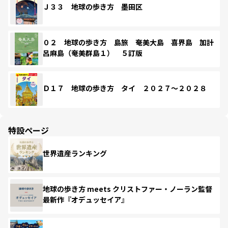
Ｊ３３ 地球の歩き方 墨田区
０２ 地球の歩き方 島旅 奄美大島 喜界島 加計
呂麻島（奄美群島１） ５訂版
Ｄ１７ 地球の歩き方 タイ ２０２７～２０２８
特設ページ
世界遺産ランキング
地球の歩き方 meets クリストファー・ノーラン監督
最新作『オデュッセイア』