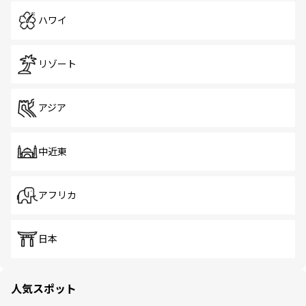
ハワイ
リゾート
アジア
中近東
アフリカ
日本
人気スポット