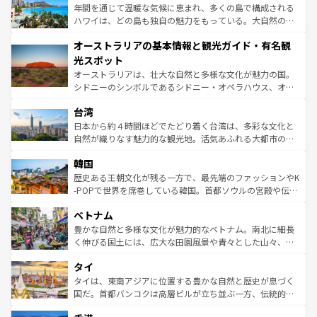
ンメントが詰まった刺激的なスポットだ。一方、アメリカ
年間を通じて温暖な気候に恵まれ、多くの島で構成される
西部には大自然が広がり、グランドキャニオンやイエロー
ハワイは、どの島も独自の魅力をもっている。大自然の神
ストーン国立公園といった絶景が堪能できる。さらに、南
秘を感じたいなら、火山が生み出した壮大な景観を誇るハ
オーストラリアの基本情報と観光ガイド・有名観
部のニューオーリンズでは、音楽と美食が融合した独特の
ワイ島は見逃せない。また、定番の観光地といえばオアフ
文化が魅力。旅行者はアメリカの各地域で異なる魅力を楽
島だが、静かな自然を求めるならマウイ島やカウアイ島が
光スポット
しみながら、その多様性と豊かな歴史を感じることができ
おすすめ。エメラルドグリーンに輝く海をはじめ、豊かな
オーストラリアは、壮大な自然と多様な文化が魅力の国。
るだろう。車でのロードトリップや列車の旅も、アメリカ
文化や歴史が息づいている。「アロハスピリット」と呼ば
シドニーのシンボルであるシドニー・オペラハウス、オー
ならではの贅沢な旅のスタイルだ。 なお、新着のアメリカ
れるおもてなしの心で訪れる人々を迎えてくれるハワイの
ストラリア東海岸北部に広がる大サンゴ礁地帯グレートバ
情報は
コンテンツ一覧
を参照してほしい。
人々、おいしいローカルフードやハワイアンミュージッ
台湾
リアリーフや大陸中央部にそびえるウルル（エアーズロッ
ク、伝統的なフラダンスなど、すべてがハワイの魅力を彩
ク）、タスマニアの美しい原生林やケアンズの熱帯雨林な
日本から約４時間ほどでたどり着く台湾は、多彩な文化と
っている。訪れるたびに新しい発見と感動が待っているハ
ど、見どころがたくさん。また、カフェやワイン、オージ
自然が織りなす魅力的な観光地。活気あふれる大都市の台
ワイを、存分に味わってほしい。 なお、新着のハワイ情報
ービーフなどの食文化も豊かで、美味しいものであふれて
北やノスタルジックな町並みが人気な九份（ジォウフェ
は
コンテンツ一覧
を参照してほしい。
韓国
いる。アクティビティも充実しており、サーフィンやダイ
ン）、静ひつな山岳地帯である台湾東部など、都市の喧騒
ビング、ハイキングなど、アウトドア好きにはたまらな
と山間の静けさが共存しており、訪れる人に新しい発見と
歴史ある王朝文化が残る一方で、最先端のファッションやK
い。オーストラリアの多彩な魅力を存分に味わいつくそ
驚きをもたらしてくれる。また、奥深い台湾の食文化も魅
-POPで世界を席巻している韓国。首都ソウルの宮殿や伝統
う。 なお、新着のオーストラリア情報は
コンテンツ一覧
を
力で、夜市などの屋台グルメから高級料理、ヘルシーで美
家屋が並ぶエリアでは韓国の歴史と文化に浸ることがで
参照してほしい。
ベトナム
容にもいいと評判のスイーツなど、バラエティ豊かな料理
き、地方に足を延ばせば四季折々の自然美を楽しむことが
が味わえる。 なお、新着の台湾情報は
コンテンツ一覧
を参
できる。そして、キムチや焼肉、絶品のストリートフード
豊かな自然と多様な文化が魅力的なベトナム。南北に細長
照してほしい。
まで、さまざまな韓国料理が待っている。夜には、韓国な
く伸びる国土には、広大な田園風景や青々とした山々、世
らではのナイトライフも堪能できる。あたたかいホスピタ
界遺産に登録された壮大な自然景観が点在し、都市部では
タイ
リティに包まれながら、韓国の多彩な魅力を心ゆくまで味
急速な発展と共に伝統が息づく。ハノイの古い町並みやホ
わってみてほしい。 なお、新着の韓国情報は
コンテンツ一
ーチミン市のフランス統治時代の建物も、独特の雰囲気を
タイは、東南アジアに位置する豊かな自然と歴史が息づく
覧
を参照してほしい。
醸し出している。また、バラエティの豊かさとおいしさで
国だ。首都バンコクは高層ビルが立ち並ぶ一方、伝統的な
世界中の食通を魅了してやまないベトナム料理も魅力のひ
寺院や市場がいたるところに点在し、古きよき文化と現代