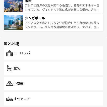
香港
とつ。フォーやバインミー、ベトナムコーヒーなどは、ぜ
の活気が交差している。北部ではチェンマイなどの山岳地
ひ現地で味わいたい。どの地域を訪れてもあたたかい人々
帯で自然と触れ合い、南部ではプーケットやクラビの美し
アジアと西洋の文化が交わる香港は、特有のエネルギーを
が旅行者を迎えてくれるので、きっと忘れられない旅にな
いビーチでリゾート気分を楽しむことができる。タイ料理
もっている。ヴィクトリア湾に広がる壮大な景色、近未来
るはずだ。 なお、新着のベトナム情報は
コンテンツ一覧
を
は世界的に有名で、屋台から高級レストランまで味覚を刺
的なアートスポット、そして歴史と現代が融合した町並
参照してほしい。
シンガポール
激する。気候は一年中温暖で、どの季節にも異なる楽しみ
み、どこを訪れても感動するはず。観光スポットが密集し
が待っている。親しみやすいタイの人々、仏教を中心とし
ており、効率よく見どころを回れるのも魅力。息をのむよ
アジアの交差点として多文化が融合した独自の魅力を放つ
た文化、そして多様な観光資源が、訪れる旅人を魅了し続
うな絶景から文化的な体験まで、香港を存分に楽しみ尽く
シンガポール。未来的な建築物が並ぶマリーナベイ、歴史
ける。 なお、新着のタイ情報は
コンテンツ一覧
を参照して
そう。 なお、新着の香港情報は
コンテンツ一覧
を参照して
と伝統を感じられるエスニックタウン、多数の緑豊かな公
ほしい。
ほしい。
園や自然保護区など、自然が調和した近代的な景観と文化
の多様性あふれるカラフルな町は、どこを歩いても新しい
国と地域
発見がある。さらに、治安のよさや充実した公共交通機関
も、旅行者にとっては魅力的なポイント。グルメも豊富
で、ホーカーズは地元の風情を楽しめる外せないスポット
ヨーロッパ
だ。訪れる人を飽きさせないシンガポールで、多様な魅力
を体感しよう。 なお、新着のシンガポール情報は
コンテン
ツ一覧
を参照してほしい。
北米
中南米
オセアニア