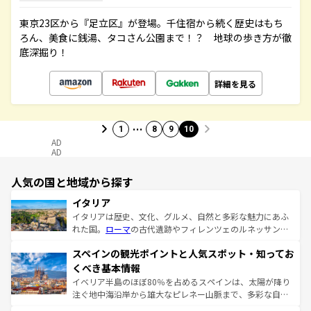
東京23区から『足立区』が登場。千住宿から続く歴史はもち
ろん、美食に銭湯、タコさん公園まで！？ 地球の歩き方が徹
底深掘り！
詳細を見る
…
1
8
9
10
AD
AD
人気の国と地域から探す
イタリア
イタリアは歴史、文化、グルメ、自然と多彩な魅力にあふ
れた国。
ローマ
の古代遺跡やフィレンツェのルネッサンス
美術、ヴェネツィアの運河など、歴史あるスポットはもち
スペインの観光ポイントと人気スポット・知ってお
ろん、トスカーナの美しい田園風景やアマルフィ海岸の絶
景など、自然景観も見逃せない。観光の合間には、本場の
くべき基本情報
ピザやパスタなど、絶品のイタリア料理を堪能することも
イベリア半島のほぼ80％を占めるスペインは、太陽が降り
できる。朝目覚めてから夜眠るまで、すべての瞬間を楽し
注ぐ地中海沿岸から雄大なピレネー山脈まで、多彩な自然
ませてくれるイタリアで、忘れられない旅をしてみよう！
と文化が詰まったヨーロッパ屈指の旅行先だ。多様な地域