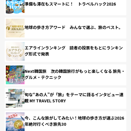
準備も滞在もスマートに！ トラベルハック2026
地球の歩き方アワード みんなで選ぶ、旅のベスト。
エアラインランキング 読者の投票をもとにランキン
グ形式で発表
Next韓国旅 次の韓国旅行がもっと楽しくなる 旅先・
グルメ・テクニック
旬な“あの人”が「旅」をテーマに語るインタビュー連
載 MY TRAVEL STORY
今、こんな旅がしてみたい！地球の歩き方が選ぶ2026
年絶対行くべき旅先30