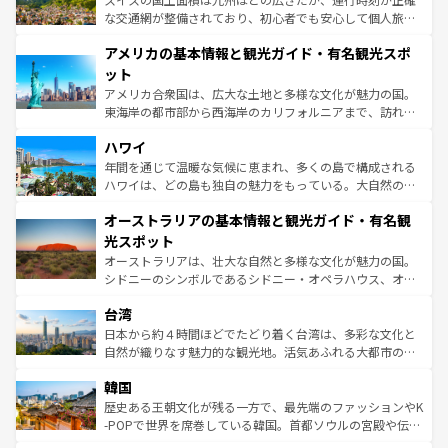
戦など、本場だからこそできる体験も豊富。イギリスを旅
な交通網が整備されており、初心者でも安心して個人旅行
して楽しみつくそう。 なお、新着のイギリス情報は
コンテ
を楽しめる。日本同様に時刻表どおりの旅が可能だ。中世
アメリカの基本情報と観光ガイド・有名観光スポ
ンツ一覧
を参照してほしい。
の建物がそのまま残る町や、スイスならではのユニークな
博物館もあり、アルプス観光だけでなく町歩きも満喫する
ット
ことができる。国民の所得が高いため物価も高いが、旅行
アメリカ合衆国は、広大な土地と多様な文化が魅力の国。
者向けの交通パス提供のサービスもあり、うまく活用すれ
東海岸の都市部から西海岸のカリフォルニアまで、訪れる
ば市内交通費無料で観光を楽しむこともできる。 なお、新
場所ごとに異なる風景と体験が待っている。ニューヨーク
着のスイス情報は
コンテンツ一覧
を参照してほしい。
ハワイ
のような巨大都市は、観光、ショッピング、エンターテイ
ンメントが詰まった刺激的なスポットだ。一方、アメリカ
年間を通じて温暖な気候に恵まれ、多くの島で構成される
西部には大自然が広がり、グランドキャニオンやイエロー
ハワイは、どの島も独自の魅力をもっている。大自然の神
ストーン国立公園といった絶景が堪能できる。さらに、南
秘を感じたいなら、火山が生み出した壮大な景観を誇るハ
オーストラリアの基本情報と観光ガイド・有名観
部のニューオーリンズでは、音楽と美食が融合した独特の
ワイ島は見逃せない。また、定番の観光地といえばオアフ
文化が魅力。旅行者はアメリカの各地域で異なる魅力を楽
島だが、静かな自然を求めるならマウイ島やカウアイ島が
光スポット
しみながら、その多様性と豊かな歴史を感じることができ
おすすめ。エメラルドグリーンに輝く海をはじめ、豊かな
オーストラリアは、壮大な自然と多様な文化が魅力の国。
るだろう。車でのロードトリップや列車の旅も、アメリカ
文化や歴史が息づいている。「アロハスピリット」と呼ば
シドニーのシンボルであるシドニー・オペラハウス、オー
ならではの贅沢な旅のスタイルだ。 なお、新着のアメリカ
れるおもてなしの心で訪れる人々を迎えてくれるハワイの
ストラリア東海岸北部に広がる大サンゴ礁地帯グレートバ
情報は
コンテンツ一覧
を参照してほしい。
人々、おいしいローカルフードやハワイアンミュージッ
台湾
リアリーフや大陸中央部にそびえるウルル（エアーズロッ
ク、伝統的なフラダンスなど、すべてがハワイの魅力を彩
ク）、タスマニアの美しい原生林やケアンズの熱帯雨林な
日本から約４時間ほどでたどり着く台湾は、多彩な文化と
っている。訪れるたびに新しい発見と感動が待っているハ
ど、見どころがたくさん。また、カフェやワイン、オージ
自然が織りなす魅力的な観光地。活気あふれる大都市の台
ワイを、存分に味わってほしい。 なお、新着のハワイ情報
ービーフなどの食文化も豊かで、美味しいものであふれて
北やノスタルジックな町並みが人気な九份（ジォウフェ
は
コンテンツ一覧
を参照してほしい。
韓国
いる。アクティビティも充実しており、サーフィンやダイ
ン）、静ひつな山岳地帯である台湾東部など、都市の喧騒
ビング、ハイキングなど、アウトドア好きにはたまらな
と山間の静けさが共存しており、訪れる人に新しい発見と
歴史ある王朝文化が残る一方で、最先端のファッションやK
い。オーストラリアの多彩な魅力を存分に味わいつくそ
驚きをもたらしてくれる。また、奥深い台湾の食文化も魅
-POPで世界を席巻している韓国。首都ソウルの宮殿や伝統
う。 なお、新着のオーストラリア情報は
コンテンツ一覧
を
力で、夜市などの屋台グルメから高級料理、ヘルシーで美
家屋が並ぶエリアでは韓国の歴史と文化に浸ることがで