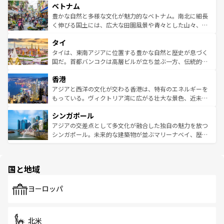
参照してほしい。
ベトナム
容にもいいと評判のスイーツなど、バラエティ豊かな料理
き、地方に足を延ばせば四季折々の自然美を楽しむことが
が味わえる。 なお、新着の台湾情報は
コンテンツ一覧
を参
できる。そして、キムチや焼肉、絶品のストリートフード
豊かな自然と多様な文化が魅力的なベトナム。南北に細長
照してほしい。
まで、さまざまな韓国料理が待っている。夜には、韓国な
く伸びる国土には、広大な田園風景や青々とした山々、世
らではのナイトライフも堪能できる。あたたかいホスピタ
界遺産に登録された壮大な自然景観が点在し、都市部では
タイ
リティに包まれながら、韓国の多彩な魅力を心ゆくまで味
急速な発展と共に伝統が息づく。ハノイの古い町並みやホ
わってみてほしい。 なお、新着の韓国情報は
コンテンツ一
ーチミン市のフランス統治時代の建物も、独特の雰囲気を
タイは、東南アジアに位置する豊かな自然と歴史が息づく
覧
を参照してほしい。
醸し出している。また、バラエティの豊かさとおいしさで
国だ。首都バンコクは高層ビルが立ち並ぶ一方、伝統的な
世界中の食通を魅了してやまないベトナム料理も魅力のひ
寺院や市場がいたるところに点在し、古きよき文化と現代
香港
とつ。フォーやバインミー、ベトナムコーヒーなどは、ぜ
の活気が交差している。北部ではチェンマイなどの山岳地
ひ現地で味わいたい。どの地域を訪れてもあたたかい人々
帯で自然と触れ合い、南部ではプーケットやクラビの美し
アジアと西洋の文化が交わる香港は、特有のエネルギーを
が旅行者を迎えてくれるので、きっと忘れられない旅にな
いビーチでリゾート気分を楽しむことができる。タイ料理
もっている。ヴィクトリア湾に広がる壮大な景色、近未来
るはずだ。 なお、新着のベトナム情報は
コンテンツ一覧
を
は世界的に有名で、屋台から高級レストランまで味覚を刺
的なアートスポット、そして歴史と現代が融合した町並
参照してほしい。
シンガポール
激する。気候は一年中温暖で、どの季節にも異なる楽しみ
み、どこを訪れても感動するはず。観光スポットが密集し
が待っている。親しみやすいタイの人々、仏教を中心とし
ており、効率よく見どころを回れるのも魅力。息をのむよ
アジアの交差点として多文化が融合した独自の魅力を放つ
た文化、そして多様な観光資源が、訪れる旅人を魅了し続
うな絶景から文化的な体験まで、香港を存分に楽しみ尽く
シンガポール。未来的な建築物が並ぶマリーナベイ、歴史
ける。 なお、新着のタイ情報は
コンテンツ一覧
を参照して
そう。 なお、新着の香港情報は
コンテンツ一覧
を参照して
と伝統を感じられるエスニックタウン、多数の緑豊かな公
ほしい。
ほしい。
園や自然保護区など、自然が調和した近代的な景観と文化
の多様性あふれるカラフルな町は、どこを歩いても新しい
国と地域
発見がある。さらに、治安のよさや充実した公共交通機関
も、旅行者にとっては魅力的なポイント。グルメも豊富
で、ホーカーズは地元の風情を楽しめる外せないスポット
ヨーロッパ
だ。訪れる人を飽きさせないシンガポールで、多様な魅力
を体感しよう。 なお、新着のシンガポール情報は
コンテン
ツ一覧
を参照してほしい。
北米