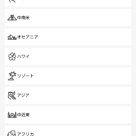
中南米
オセアニア
ハワイ
リゾート
アジア
中近東
アフリカ