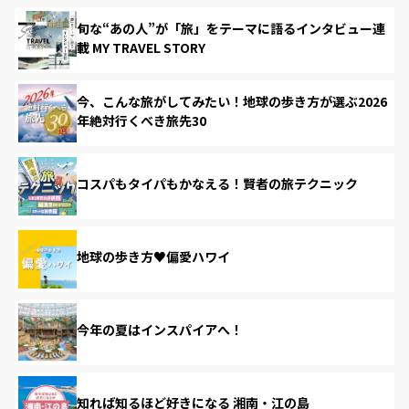
旬な“あの人”が「旅」をテーマに語るインタビュー連
載 MY TRAVEL STORY
今、こんな旅がしてみたい！地球の歩き方が選ぶ2026
年絶対行くべき旅先30
コスパもタイパもかなえる！賢者の旅テクニック
地球の歩き方♥偏愛ハワイ
今年の夏はインスパイアへ！
知れば知るほど好きになる 湘南・江の島