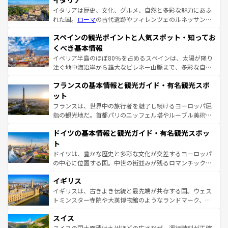
イタリア
イタリアは歴史、文化、グルメ、自然と多彩な魅力にあふ
れた国。
ローマ
の古代遺跡やフィレンツェのルネッサンス
美術、ヴェネツィアの運河など、歴史あるスポットはもち
スペインの観光ポイントと人気スポット・知ってお
ろん、トスカーナの美しい田園風景やアマルフィ海岸の絶
景など、自然景観も見逃せない。観光の合間には、本場の
くべき基本情報
ピザやパスタなど、絶品のイタリア料理を堪能することも
イベリア半島のほぼ80％を占めるスペインは、太陽が降り
できる。朝目覚めてから夜眠るまで、すべての瞬間を楽し
注ぐ地中海沿岸から雄大なピレネー山脈まで、多彩な自然
ませてくれるイタリアで、忘れられない旅をしてみよう！
と文化が詰まったヨーロッパ屈指の旅行先だ。多様な地域
なお、新着のイタリア情報は
コンテンツ一覧
を参照してほ
フランスの基本情報と観光ガイド・有名観光スポ
文化が根付くこの国では、情熱的なフラメンコ、熱気あふ
しい。
れる闘牛、そして美味しいタパスが生活の一部となってい
ット
る。首都マドリードの洗練された雰囲気や、バルセロナの
フランスは、世界中の旅行者を魅了し続けるヨーロッパ屈
アートに溢れた街角から、地方では古代ローマ遺跡や中世
指の観光地だ。首都パリのエッフェル塔やルーブル美術館
の城塞都市、穏やかなビーチリゾートまで多彩な表情を見
といった象徴的なスポットから、田舎町の古風な美しさま
せる。地方によって風土や気候が異なるスペインはその個
ドイツの基本情報と観光ガイド・有名観光スポッ
で、幅広い魅力が詰まっている。華麗な宮殿、歴史的な大
性で訪れる人を魅了する。 なお、新着のスペイン情報は
コ
聖堂、美しいビーチ、そして豊かな自然が、訪れる者を心
ト
ンテンツ一覧
を参照してほしい。
から魅了する。また、フランスは美食の国としても知ら
ドイツは、豊かな歴史と多彩な文化が交差するヨーロッパ
れ、フランス料理はユネスコ無形文化遺産にも登録されて
の中心に位置する国。中世の街並みが残るロマンチック街
いる。シャンパンの発祥地であるランス、プロヴァンスの
道から、未来を先取りするようなモダンな都市まで多様な
香り高いラベンダー畑など、多彩な楽しみ方が可能だ。さ
イギリス
顔を持つこの国は、どこを歩いても飽きることがない。ベ
らに、パリ以外の地域にも魅力が溢れており、どの街角に
ルリンの文化的活気、バイエルン州のアルプスの絶景、そ
イギリスは、古きよき伝統と最先端が共存する国。ウェス
も豊かな歴史と文化が息づいている。パリ以外の個性あふ
してライン川沿いのワイン畑といった風景は必見。ビール
トミンスター寺院や大英博物館のようなランドマーク、歴
れる地方に足を運ぶとそれぞれで全く異なる文化を体験で
とソーセージを味わいながら地元の人と過ごす楽しい時間
史ある大学都市、美しい丘陵地帯や牧歌的な風景など、エ
きるだろう。 なお、新着のフランス情報は
コンテンツ一覧
スイス
は、お酒好きな人にはぜひ体験してほしい。 なお、新着の
リアごとに異なる魅力がある。また、優雅なアフタヌーン
を参照してほしい。
ドイツ情報は
コンテンツ一覧
を参照してほしい。
ティー、ビール好きにはたまらない英国パブ、サッカー観
スイスの国土面積は九州ほどの広さだが、運行時刻が正確