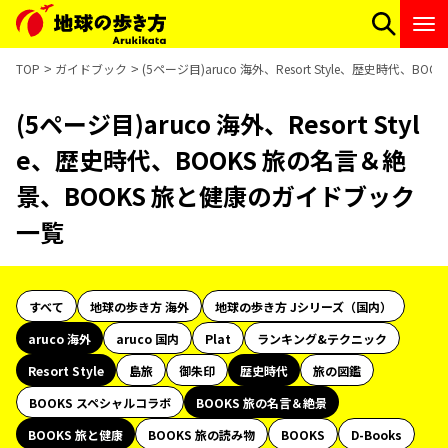
TOP
ガイドブック
(5ページ目)aruco 海外、Resort Style、歴史時代
(5ページ目)aruco 海外、Resort Styl
e、歴史時代、BOOKS 旅の名言＆絶
景、BOOKS 旅と健康のガイドブック
一覧
すべて
地球の歩き方 海外
地球の歩き方 Jシリーズ（国内）
aruco 海外
aruco 国内
Plat
ランキング&テクニック
Resort Style
島旅
御朱印
歴史時代
旅の図鑑
BOOKS スペシャルコラボ
BOOKS 旅の名言＆絶景
BOOKS 旅と健康
BOOKS 旅の読み物
BOOKS
D-Books