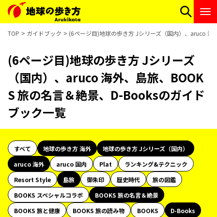
TOP
ガイドブック
(6ページ目)地球の歩き方 Jシリーズ（国内）、aruco 
(6ページ目)地球の歩き方 Jシリーズ
（国内）、aruco 海外、島旅、BOOK
S 旅の名言＆絶景、D-Booksのガイド
ブック一覧
すべて
地球の歩き方 海外
地球の歩き方 Jシリーズ（国内）
aruco 海外
aruco 国内
Plat
ランキング&テクニック
Resort Style
島旅
御朱印
歴史時代
旅の図鑑
BOOKS スペシャルコラボ
BOOKS 旅の名言＆絶景
BOOKS 旅と健康
BOOKS 旅の読み物
BOOKS
D-Books