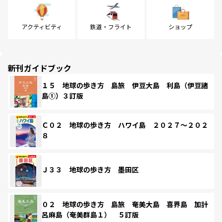
アクティビティ
鉄道・フライト
ショップ
新刊ガイドブック
１５ 地球の歩き方 島旅 伊豆大島 利島（伊豆諸
島①）３訂版
Ｃ０２ 地球の歩き方 ハワイ島 ２０２７～２０２
８
Ｊ３３ 地球の歩き方 墨田区
０２ 地球の歩き方 島旅 奄美大島 喜界島 加計
呂麻島（奄美群島１） ５訂版