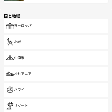
ける。 なお、新着のタイ情報は
コンテンツ一覧
を参照して
そう。 なお、新着の香港情報は
コンテンツ一覧
を参照して
と伝統を感じられるエスニックタウン、多数の緑豊かな公
ほしい。
ほしい。
園や自然保護区など、自然が調和した近代的な景観と文化
の多様性あふれるカラフルな町は、どこを歩いても新しい
国と地域
発見がある。さらに、治安のよさや充実した公共交通機関
も、旅行者にとっては魅力的なポイント。グルメも豊富
で、ホーカーズは地元の風情を楽しめる外せないスポット
ヨーロッパ
だ。訪れる人を飽きさせないシンガポールで、多様な魅力
を体感しよう。 なお、新着のシンガポール情報は
コンテン
ツ一覧
を参照してほしい。
北米
中南米
オセアニア
ハワイ
リゾート