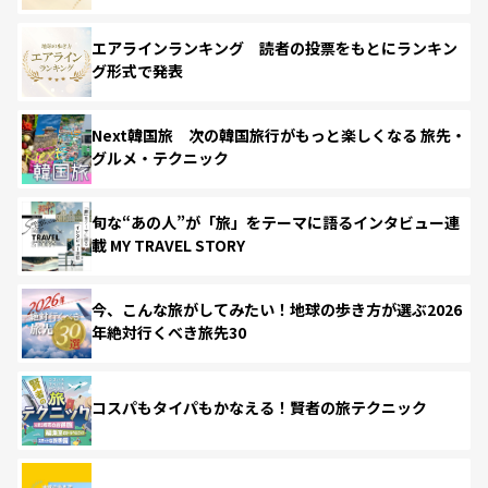
エアラインランキング 読者の投票をもとにランキン
グ形式で発表
Next韓国旅 次の韓国旅行がもっと楽しくなる 旅先・
グルメ・テクニック
旬な“あの人”が「旅」をテーマに語るインタビュー連
載 MY TRAVEL STORY
今、こんな旅がしてみたい！地球の歩き方が選ぶ2026
年絶対行くべき旅先30
コスパもタイパもかなえる！賢者の旅テクニック