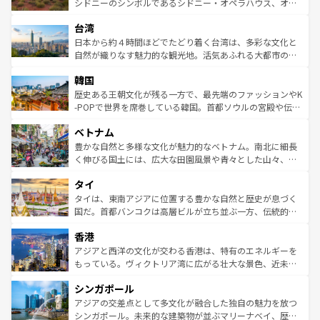
しみながら、その多様性と豊かな歴史を感じることができ
おすすめ。エメラルドグリーンに輝く海をはじめ、豊かな
シドニーのシンボルであるシドニー・オペラハウス、オー
るだろう。車でのロードトリップや列車の旅も、アメリカ
文化や歴史が息づいている。「アロハスピリット」と呼ば
ストラリア東海岸北部に広がる大サンゴ礁地帯グレートバ
ならではの贅沢な旅のスタイルだ。 なお、新着のアメリカ
台湾
れるおもてなしの心で訪れる人々を迎えてくれるハワイの
リアリーフや大陸中央部にそびえるウルル（エアーズロッ
情報は
コンテンツ一覧
を参照してほしい。
人々、おいしいローカルフードやハワイアンミュージッ
ク）、タスマニアの美しい原生林やケアンズの熱帯雨林な
日本から約４時間ほどでたどり着く台湾は、多彩な文化と
ク、伝統的なフラダンスなど、すべてがハワイの魅力を彩
ど、見どころがたくさん。また、カフェやワイン、オージ
自然が織りなす魅力的な観光地。活気あふれる大都市の台
っている。訪れるたびに新しい発見と感動が待っているハ
ービーフなどの食文化も豊かで、美味しいものであふれて
北やノスタルジックな町並みが人気な九份（ジォウフェ
ワイを、存分に味わってほしい。 なお、新着のハワイ情報
韓国
いる。アクティビティも充実しており、サーフィンやダイ
ン）、静ひつな山岳地帯である台湾東部など、都市の喧騒
は
コンテンツ一覧
を参照してほしい。
ビング、ハイキングなど、アウトドア好きにはたまらな
と山間の静けさが共存しており、訪れる人に新しい発見と
歴史ある王朝文化が残る一方で、最先端のファッションやK
い。オーストラリアの多彩な魅力を存分に味わいつくそ
驚きをもたらしてくれる。また、奥深い台湾の食文化も魅
-POPで世界を席巻している韓国。首都ソウルの宮殿や伝統
う。 なお、新着のオーストラリア情報は
コンテンツ一覧
を
力で、夜市などの屋台グルメから高級料理、ヘルシーで美
家屋が並ぶエリアでは韓国の歴史と文化に浸ることがで
参照してほしい。
ベトナム
容にもいいと評判のスイーツなど、バラエティ豊かな料理
き、地方に足を延ばせば四季折々の自然美を楽しむことが
が味わえる。 なお、新着の台湾情報は
コンテンツ一覧
を参
できる。そして、キムチや焼肉、絶品のストリートフード
豊かな自然と多様な文化が魅力的なベトナム。南北に細長
照してほしい。
まで、さまざまな韓国料理が待っている。夜には、韓国な
く伸びる国土には、広大な田園風景や青々とした山々、世
らではのナイトライフも堪能できる。あたたかいホスピタ
界遺産に登録された壮大な自然景観が点在し、都市部では
タイ
リティに包まれながら、韓国の多彩な魅力を心ゆくまで味
急速な発展と共に伝統が息づく。ハノイの古い町並みやホ
わってみてほしい。 なお、新着の韓国情報は
コンテンツ一
ーチミン市のフランス統治時代の建物も、独特の雰囲気を
タイは、東南アジアに位置する豊かな自然と歴史が息づく
覧
を参照してほしい。
醸し出している。また、バラエティの豊かさとおいしさで
国だ。首都バンコクは高層ビルが立ち並ぶ一方、伝統的な
世界中の食通を魅了してやまないベトナム料理も魅力のひ
寺院や市場がいたるところに点在し、古きよき文化と現代
香港
とつ。フォーやバインミー、ベトナムコーヒーなどは、ぜ
の活気が交差している。北部ではチェンマイなどの山岳地
ひ現地で味わいたい。どの地域を訪れてもあたたかい人々
帯で自然と触れ合い、南部ではプーケットやクラビの美し
アジアと西洋の文化が交わる香港は、特有のエネルギーを
が旅行者を迎えてくれるので、きっと忘れられない旅にな
いビーチでリゾート気分を楽しむことができる。タイ料理
もっている。ヴィクトリア湾に広がる壮大な景色、近未来
るはずだ。 なお、新着のベトナム情報は
コンテンツ一覧
を
は世界的に有名で、屋台から高級レストランまで味覚を刺
的なアートスポット、そして歴史と現代が融合した町並
参照してほしい。
シンガポール
激する。気候は一年中温暖で、どの季節にも異なる楽しみ
み、どこを訪れても感動するはず。観光スポットが密集し
が待っている。親しみやすいタイの人々、仏教を中心とし
ており、効率よく見どころを回れるのも魅力。息をのむよ
アジアの交差点として多文化が融合した独自の魅力を放つ
た文化、そして多様な観光資源が、訪れる旅人を魅了し続
うな絶景から文化的な体験まで、香港を存分に楽しみ尽く
シンガポール。未来的な建築物が並ぶマリーナベイ、歴史