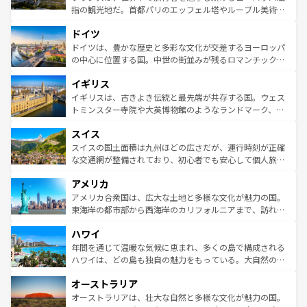
アートに溢れた街角から、地方では古代ローマ遺跡や中世
指の観光地だ。首都パリのエッフェル塔やルーブル美術館
の城塞都市、穏やかなビーチリゾートまで多彩な表情を見
といった象徴的なスポットから、田舎町の古風な美しさま
せる。地方によって風土や気候が異なるスペインはその個
ドイツ
で、幅広い魅力が詰まっている。華麗な宮殿、歴史的な大
性で訪れる人を魅了する。 なお、新着のスペイン情報は
コ
聖堂、美しいビーチ、そして豊かな自然が、訪れる者を心
ドイツは、豊かな歴史と多彩な文化が交差するヨーロッパ
ンテンツ一覧
を参照してほしい。
から魅了する。また、フランスは美食の国としても知ら
の中心に位置する国。中世の街並みが残るロマンチック街
れ、フランス料理はユネスコ無形文化遺産にも登録されて
道から、未来を先取りするようなモダンな都市まで多様な
イギリス
いる。シャンパンの発祥地であるランス、プロヴァンスの
顔を持つこの国は、どこを歩いても飽きることがない。ベ
香り高いラベンダー畑など、多彩な楽しみ方が可能だ。さ
ルリンの文化的活気、バイエルン州のアルプスの絶景、そ
イギリスは、古きよき伝統と最先端が共存する国。ウェス
らに、パリ以外の地域にも魅力が溢れており、どの街角に
してライン川沿いのワイン畑といった風景は必見。ビール
トミンスター寺院や大英博物館のようなランドマーク、歴
も豊かな歴史と文化が息づいている。パリ以外の個性あふ
とソーセージを味わいながら地元の人と過ごす楽しい時間
史ある大学都市、美しい丘陵地帯や牧歌的な風景など、エ
れる地方に足を運ぶとそれぞれで全く異なる文化を体験で
スイス
は、お酒好きな人にはぜひ体験してほしい。 なお、新着の
リアごとに異なる魅力がある。また、優雅なアフタヌーン
きるだろう。 なお、新着のフランス情報は
コンテンツ一覧
ドイツ情報は
コンテンツ一覧
を参照してほしい。
ティー、ビール好きにはたまらない英国パブ、サッカー観
スイスの国土面積は九州ほどの広さだが、運行時刻が正確
を参照してほしい。
戦など、本場だからこそできる体験も豊富。イギリスを旅
な交通網が整備されており、初心者でも安心して個人旅行
して楽しみつくそう。 なお、新着のイギリス情報は
コンテ
を楽しめる。日本同様に時刻表どおりの旅が可能だ。中世
アメリカ
ンツ一覧
を参照してほしい。
の建物がそのまま残る町や、スイスならではのユニークな
博物館もあり、アルプス観光だけでなく町歩きも満喫する
アメリカ合衆国は、広大な土地と多様な文化が魅力の国。
ことができる。国民の所得が高いため物価も高いが、旅行
東海岸の都市部から西海岸のカリフォルニアまで、訪れる
者向けの交通パス提供のサービスもあり、うまく活用すれ
場所ごとに異なる風景と体験が待っている。ニューヨーク
ハワイ
ば市内交通費無料で観光を楽しむこともできる。 なお、新
のような巨大都市は、観光、ショッピング、エンターテイ
着のスイス情報は
コンテンツ一覧
を参照してほしい。
ンメントが詰まった刺激的なスポットだ。一方、アメリカ
年間を通じて温暖な気候に恵まれ、多くの島で構成される
西部には大自然が広がり、グランドキャニオンやイエロー
ハワイは、どの島も独自の魅力をもっている。大自然の神
ストーン国立公園といった絶景が堪能できる。さらに、南
秘を感じたいなら、火山が生み出した壮大な景観を誇るハ
オーストラリア
部のニューオーリンズでは、音楽と美食が融合した独特の
ワイ島は見逃せない。また、定番の観光地といえばオアフ
文化が魅力。旅行者はアメリカの各地域で異なる魅力を楽
島だが、静かな自然を求めるならマウイ島やカウアイ島が
オーストラリアは、壮大な自然と多様な文化が魅力の国。