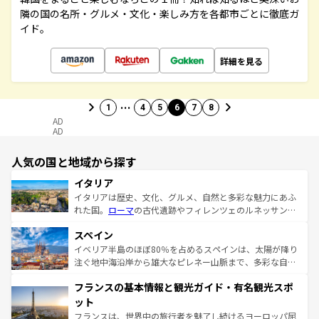
隣の国の名所・グルメ・文化・楽しみ方を各都市ごとに徹底ガ
イド。
詳細を見る
…
1
4
5
6
7
8
AD
AD
人気の国と地域から探す
イタリア
イタリアは歴史、文化、グルメ、自然と多彩な魅力にあふ
れた国。
ローマ
の古代遺跡やフィレンツェのルネッサンス
美術、ヴェネツィアの運河など、歴史あるスポットはもち
スペイン
ろん、トスカーナの美しい田園風景やアマルフィ海岸の絶
景など、自然景観も見逃せない。観光の合間には、本場の
イベリア半島のほぼ80％を占めるスペインは、太陽が降り
ピザやパスタなど、絶品のイタリア料理を堪能することも
注ぐ地中海沿岸から雄大なピレネー山脈まで、多彩な自然
できる。朝目覚めてから夜眠るまで、すべての瞬間を楽し
と文化が詰まったヨーロッパ屈指の旅行先だ。多様な地域
フランスの基本情報と観光ガイド・有名観光スポ
ませてくれるイタリアで、忘れられない旅をしてみよう！
文化が根付くこの国では、情熱的なフラメンコ、熱気あふ
なお、新着のイタリア情報は
コンテンツ一覧
を参照してほ
れる闘牛、そして美味しいタパスが生活の一部となってい
ット
しい。
る。首都マドリードの洗練された雰囲気や、バルセロナの
フランスは、世界中の旅行者を魅了し続けるヨーロッパ屈